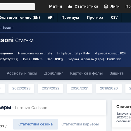
Матчи
Статистика
Лиги
Пр
большой теннис (EN)
API
Премиум
Прогноз
CSV
arissoni
ssoni
Стат-ка
защитник
Национальность :
Italy
Birthplace :
Italy - Italy
Игровой номер :
#24
(07/02/1997)
Рост :
180cm
Вес :
83kg
Годовая зарплата (Евро) :
€482,560
Ассисты и пасы
Дриблинг
Карточки и фолы
Защита
4
2022/2023
2021/2022
2020/2021
2019/2020
Скачат
ьеры
- Lorenzo Carissoni
Загрузить
2025/202
сезонных
Статистика сезона
Статистика карьеры
77 /