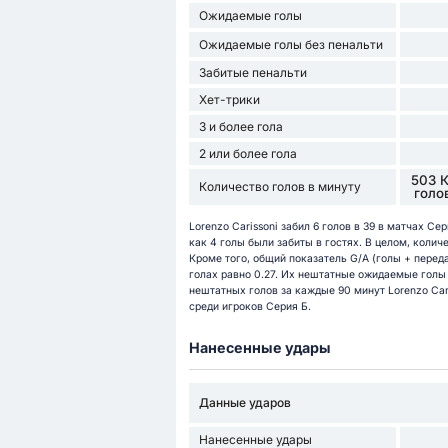
Ожидаемые голы
Ожидаемые голы без пенальти
Забитые пенальти
Хет-трики
3 и более гола
2 или более гола
503 
Количество голов в минуту
голо
Lorenzo Carissoni забил 6 голов в 39 в матчах Сер
как 4 голы были забиты в гостях. В целом, количес
Кроме того, общий показатель G/A (голы + передач
голах равно 0.27. Их нештатные ожидаемые голы 
нештатных голов за каждые 90 минут Lorenzo Caris
среди игроков Серия Б.
Нанесенные удары
Данные ударов
Нанесенные удары