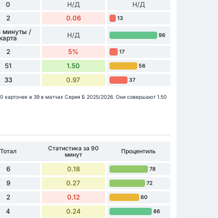
0
Н/Д
Н/Д
2
0.06
13
 минуты /
Н/Д
96
карта
2
5%
17
51
1.50
56
33
0.97
37
 0 карточек в 39 в матчах Серия Б 2025/2026. Они совершают 1.50
Статистика за 90
Тотал
Процентиль
минут
6
0.18
78
9
0.27
72
2
0.12
60
4
0.24
86