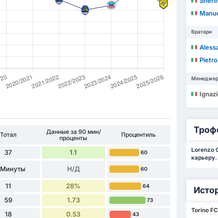
Sheri
Manue
Вратари
Aless
Pietr
Менедже
Ignaz
Троф
Данные за 90 мин/
Тотал
Процентиль
проценты
Lorenzo 
37
1.1
60
карьеру.
 Минуты
Н/Д
60
11
28%
64
Исто
59
1.73
73
Torino FC
18
0.53
43