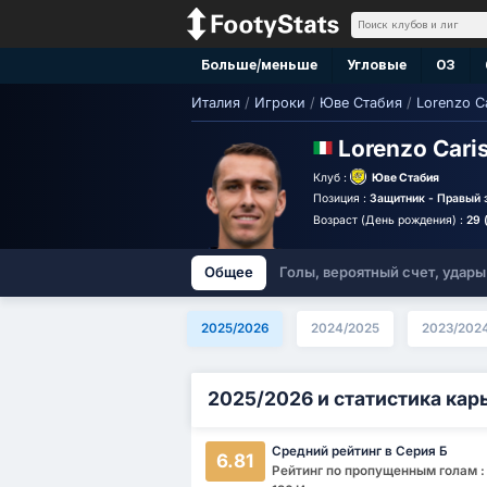
Больше/меньше
Угловые
ОЗ
Италия
/
Игроки
/
Юве Стабия
/
Lorenzo C
Lorenzo Cari
Клуб :
Юве Стабия
Позиция :
Защитник - Правый 
Возраст (День рождения) :
29 
Общее
Голы, вероятный счет, удары
2025/2026
2024/2025
2023/202
2025/2026 и статистика кар
Средний рейтинг в Серия Б
6.81
Рейтинг по пропущенным голам : 