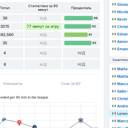
Giuse
Статистика за 90
Тотал
Процентиль
минут
Nicol
39
Н/Д
98
Kevin 
3015
77 минут за игру
Chris
92
Edoar
482,560
Н/Д
81
Aaron 
35
Н/Д
93
Emanu
4
Н/Д
Н/Д
Защитник
6
Н/Д
Н/Д
Matte
Matti
Клиншиты
Голы за 90'
Marco
Salim 
Christ
Andre
Loren
Marco