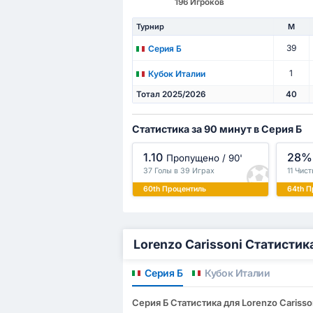
196 Игроков
Турнир
М
39
Серия Б
1
Кубок Италии
Тотал 2025/2026
40
Статистика за 90 минут в Серия Б
1.10
28%
Пропущено / 90'
37 Голы в 39 Играх
11 Чис
60th Процентиль
64th П
Lorenzo Carissoni Статисти
Серия Б
Кубок Италии
Серия Б Статистика для Lorenzo Carisso