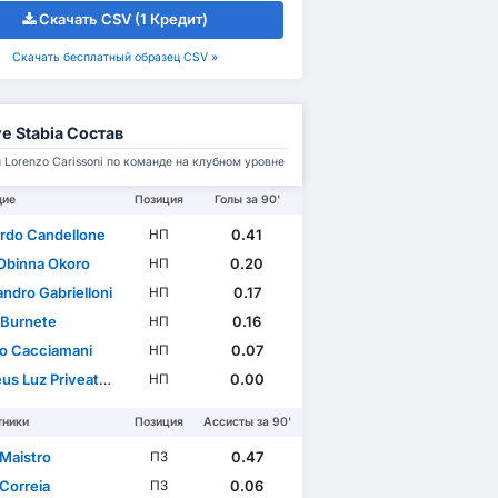
Скачать CSV (1 Кредит)
Скачать бесплатный образец CSV »
e Stabia Состав
Lorenzo Carissoni по команде на клубном уровне
щие
Позиция
Голы за 90'
rdo Candellone
0.41
НП
 Obinna Okoro
0.20
НП
ndro Gabrielloni
0.17
НП
 Burnete
0.16
НП
io Cacciamani
0.07
НП
uz Priveato Dos Santos
0.00
НП
тники
Позиция
Ассисты за 90'
 Maistro
0.47
ПЗ
Correia
0.06
ПЗ