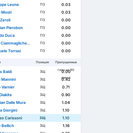
ppe Leone
0.03
ПЗ
a Mosti
0.03
ПЗ
Zeroli
0.00
ПЗ
tian Pierobon
0.00
ПЗ
do Duca
0.00
ПЗ
Ciammaglichella
0.00
ПЗ
ele Torrasi
0.00
ПЗ
и
Позиция
Пропущенные
голы за 90
o Baldi
0.00
ЗЩ
минут
a Mannini
0.42
ЗЩ
 Varnier
0.71
ЗЩ
Diakite
0.90
ЗЩ
ian Dalle Mura
1.04
ЗЩ
a Giorgini
1.10
ЗЩ
zo Carissoni
1.10
ЗЩ
 Bellich
1.16
ЗЩ