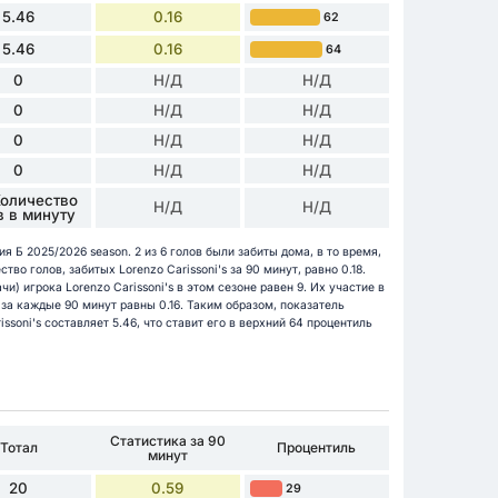
5.46
0.16
62
5.46
0.16
64
0
Н/Д
Н/Д
0
Н/Д
Н/Д
0
Н/Д
Н/Д
0
Н/Д
Н/Д
Количество
Н/Д
Н/Д
в в минуту
ия Б 2025/2026 season. 2 из 6 голов были забиты дома, в то время,
тво голов, забитых Lorenzo Carissoni's за 90 минут, равно 0.18.
и) игрока Lorenzo Carissoni's в этом сезоне равен 9. Их участие в
за каждые 90 минут равны 0.16. Таким образом, показатель
soni's составляет 5.46, что ставит его в верхний 64 процентиль
Статистика за 90
Тотал
Процентиль
минут
20
0.59
29