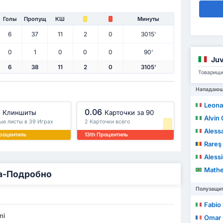
Голы
Пропущ
КШ
Минуты
6
37
11
2
0
3015'
0
1
0
0
0
90'
Juv
6
38
11
2
0
3105'
Товарищи 
Нападаю
Leona
0.06
Клиншиты
Карточки за 90
Alvin
тые листы в 39 Играх
2 Карточки всего
Alessa
роцентиль
13th Процентиль
Rareş
Aless
Matheus L
ка-Подробно
Полузащи
Fabio
ni
Omar 