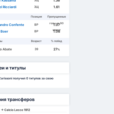
ff Kassama
1.36
ЗЩ
l Ricciardi
1.61
ЗЩ
Позиция
Пропущенные
голы за 90
andro Confente
1.07
ВР
минут
o Boer
1.08
ВР
ры
Возраст
% побед
io Abate
27
39
%
еи и титулы
Carissoni получил 0 титулов за свою
рия трансферов
 -> Calcio Lecco 1912