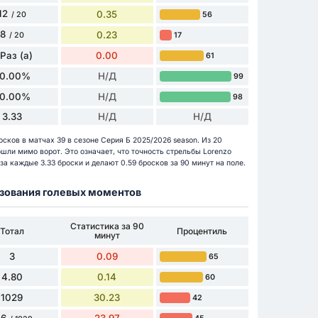
12
0.35
56
/ 20
8
0.23
17
/ 20
 Раз (а)
0.00
61
0.00%
Н/Д
99
0.00%
Н/Д
98
3.33
Н/Д
Н/Д
осков в матчах 39 в сезоне Серия Б 2025/2026 season. Из 20
ошли мимо ворот. Это означает, что точность стрельбы Lorenzo
за каждые 3.33 броски и делают 0.59 бросков за 90 минут на поле.
разования голевых моментов
Статистика за 90
Тотал
Процентиль
минут
3
0.09
65
4.80
0.14
60
1029
30.23
42
16