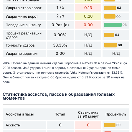
1
0.13
Удары в створ ворот
63
/ 3
2
0.26
Удары мимо ворот
60
/ 3
0 Раз (а)
0.00
Попадание в штангу
93
Процент реализации
0.00%
Н/Д
54
ударов
33.33%
Н/Д
Точность ударов
68
0.00
Н/Д
Н/Д
Удары по воротам
Veka Ketonen на данный момент сделал 3 бросков в матчах 10 в сезоне Ykkösliiga
2026 season. Из 3 ударов 1 были в ворота, а остальные 2 удары прошли мимо
ворот. Это означает, что точность стрельбы Veka Ketonen's составляет 33.33%.
Они забивают гол за каждые 0.00 броски и делают 0.39 бросков за 90 минут на
поле.
Статистика ассистов, пассов и образования голевых
моментов
Статистика
Ассисты и пасы
Тотал
Процентиль
за 90 минут
0
0
Ассисты
60