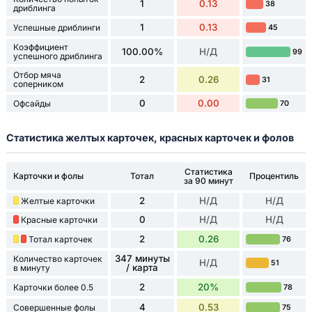
1
0.13
38
дриблинга
1
0.13
Успешные дриблинги
45
Коэффициент
100.00%
Н/Д
99
успешного дриблинга
Отбор мяча
2
0.26
31
соперником
0
0.00
Офсайды
70
Статистика желтых карточек, красных карточек и фолов
Статистика
Карточки и фолы
Тотал
Процентиль
за 90 минут
2
Н/Д
Н/Д
Желтые карточки
0
Н/Д
Н/Д
Красные карточки
2
0.26
Тотал карточек
76
347 минуты
Количество карточек
Н/Д
51
/ карта
в минуту
2
20%
Карточки более 0.5
78
4
0.53
Совершенные фолы
75