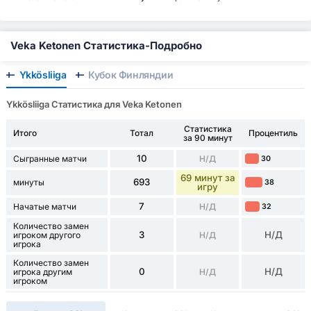
Veka Ketonen Статистика-Подробно
Ykkösliiga
Кубок Финляндии
Ykkösliiga Статистика для Veka Ketonen
Статистика
Итого
Тотал
Процентиль
за 90 минут
10
Сыгранные матчи
Н/Д
30
69 минут за
693
минуты
38
игру
7
Начатые матчи
Н/Д
32
Количество замен
3
Н/Д
игроком другого
Н/Д
игрока
Количество замен
0
Н/Д
игрока другим
Н/Д
игроком