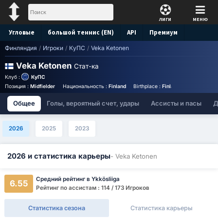
ЛИГИ
МЕНЮ
Угловые
большой теннис (EN)
API
Премиум
Финляндия
/
Игроки
/
КуПС
/
Veka Ketonen
Прогноз
Veka Ketonen
Стат-ка
Клуб :
КуПС
Позиция :
Midfielder
Национальность :
Finland
Birthplace :
Finland - Finland
Иг
Общее
Голы, вероятный счет, удары
Ассисты и пасы
Д
2026
2025
2023
2026 и статистика карьеры
- Veka Ketonen
Средний рейтинг в Ykkösliiga
6.55
Рейтинг по ассистам : 114 / 173 Игроков
Статистика сезона
Статистика карьеры