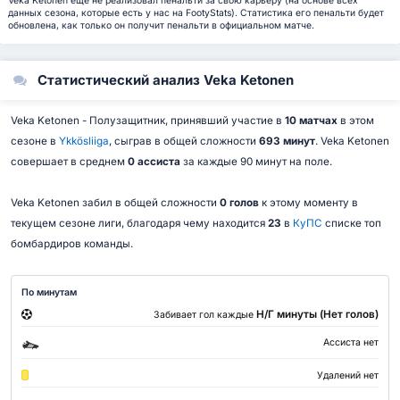
Veka Ketonen еще не реализовал пенальти за свою карьеру (на основе всех
данных сезона, которые есть у нас на FootyStats). Статистика его пенальти будет
обновлена, как только он получит пенальти в официальном матче.
Статистический анализ Veka Ketonen
Veka Ketonen - Полузащитник, принявший участие в
10 матчах
в этом
сезоне в
Ykkösliiga
, сыграв в общей сложности
693 минут
. Veka Ketonen
совершает в среднем
0 ассиста
за каждые 90 минут на поле.
Veka Ketonen забил в общей сложности
0 голов
к этому моменту в
текущем сезоне лиги, благодаря чему находится
23
в
КуПС
списке топ
бомбардиров команды.
По минутам
Н/Г минуты (Нет голов)
Забивает гол каждые
Ассиста нет
Удалений нет