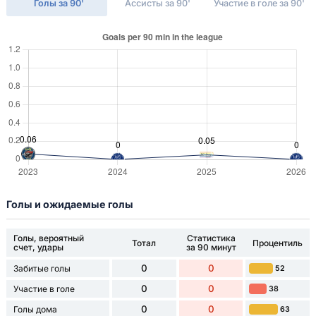
Голы за 90'
Ассисты за 90'
Участие в голе за 90'
Голы и ожидаемые голы
Голы, вероятный
Статистика
Тотал
Процентиль
счет, удары
за 90 минут
0
0
Забитые голы
52
0
0
Участие в голе
38
0
0
Голы дома
63