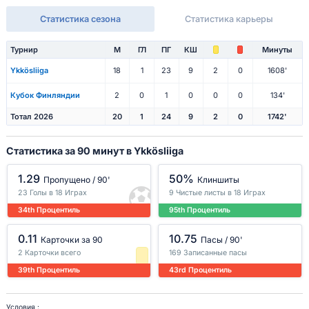
Статистика сезона
Статистика карьеры
Турнир
М
ГЛ
ПГ
КШ
Минуты
Ykkösliiga
18
1
23
9
2
0
1608'
Кубок Финляндии
2
0
1
0
0
0
134'
Тотал 2026
20
1
24
9
2
0
1742'
Статистика за 90 минут в Ykkösliiga
1.29
50%
Пропущено / 90'
Клиншиты
23 Голы в 18 Играх
9 Чистые листы в 18 Играх
34th Процентиль
95th Процентиль
0.11
10.75
Карточки за 90
Пасы / 90'
2 Карточки всего
169 Записанные пасы
39th Процентиль
43rd Процентиль
Условия :