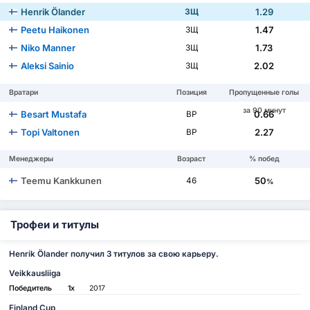
Henrik Ölander
1.29
ЗЩ
Peetu Haikonen
1.47
ЗЩ
Niko Manner
1.73
ЗЩ
Aleksi Sainio
2.02
ЗЩ
Вратари
Позиция
Пропущенные голы
за 90 минут
Besart Mustafa
0.66
ВР
Topi Valtonen
2.27
ВР
Менеджеры
Возраст
% побед
Teemu Kankkunen
50
46
%
Трофеи и титулы
Henrik Ölander получил 3 титулов за свою карьеру.
Veikkausliiga
Победитель
1x
2017
Finland Cup