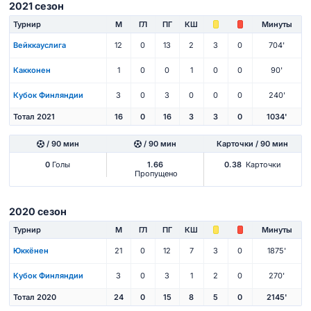
2021 сезон
Турнир
М
ГЛ
ПГ
КШ
Минуты
Вейккауслига
12
0
13
2
3
0
704'
Какконен
1
0
0
1
0
0
90'
Кубок Финляндии
3
0
3
0
0
0
240'
Тотал 2021
16
0
16
3
3
0
1034'
/ 90 мин
/ 90 мин
Карточки / 90 мин
0
Голы
1.66
0.38
Карточки
Пропущено
2020 сезон
Турнир
М
ГЛ
ПГ
КШ
Минуты
Юккёнен
21
0
12
7
3
0
1875'
Кубок Финляндии
3
0
3
1
2
0
270'
Тотал 2020
24
0
15
8
5
0
2145'