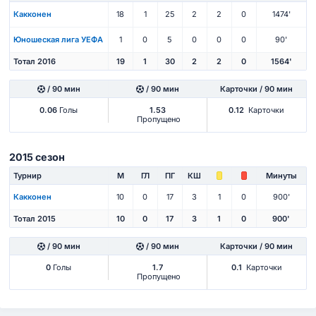
Какконен
18
1
25
2
2
0
1474'
Юношеская лига УЕФА
1
0
5
0
0
0
90'
Тотал 2016
19
1
30
2
2
0
1564'
/ 90 мин
/ 90 мин
Карточки / 90 мин
0.06
Голы
1.53
0.12
Карточки
Пропущено
2015 сезон
Турнир
М
ГЛ
ПГ
КШ
Минуты
Какконен
10
0
17
3
1
0
900'
Тотал 2015
10
0
17
3
1
0
900'
/ 90 мин
/ 90 мин
Карточки / 90 мин
0
Голы
1.7
0.1
Карточки
Пропущено