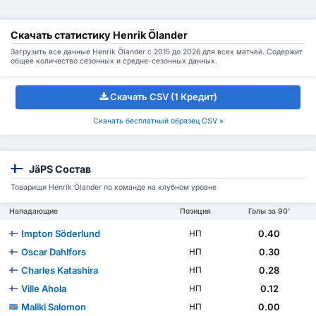
Скачать статистику Henrik Ölander
Загрузить все данные Henrik Ölander с 2015 до 2026 для всех матчей. Содержит
общее количество сезонных и средне-сезонных данных.
Скачать CSV (1 Кредит)
Скачать бесплатный образец CSV »
JäPS Состав
Товарищи Henrik Ölander по команде на клубном уровне
Нападающие
Позиция
Голы за 90'
Impton Söderlund
0.40
НП
Oscar Dahlfors
0.30
НП
Charles Katashira
0.28
НП
Ville Ahola
0.12
НП
Maliki Salomon
0.00
НП