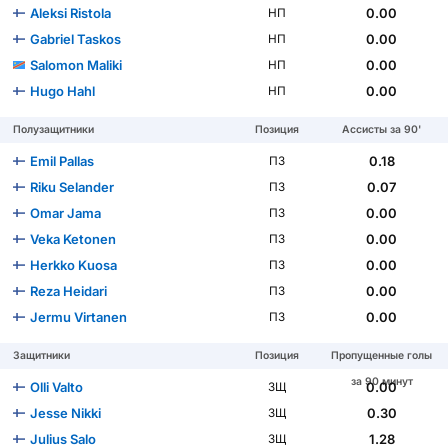
Aleksi Ristola
0.00
НП
Gabriel Taskos
0.00
НП
Salomon Maliki
0.00
НП
Hugo Hahl
0.00
НП
Полузащитники
Позиция
Ассисты за 90'
Emil Pallas
0.18
ПЗ
Riku Selander
0.07
ПЗ
Omar Jama
0.00
ПЗ
Veka Ketonen
0.00
ПЗ
Herkko Kuosa
0.00
ПЗ
Reza Heidari
0.00
ПЗ
Jermu Virtanen
0.00
ПЗ
Защитники
Позиция
Пропущенные голы
за 90 минут
Olli Valto
0.00
ЗЩ
Jesse Nikki
0.30
ЗЩ
Julius Salo
1.28
ЗЩ