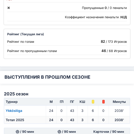
Пропущенные
0
/ 0 пенальти
Коэффициент назначения пенальти :
Н/Д
Рейтинг (Текущая лига)
82
Рейтинг по голам
/ 173 Игроков
46
Рейтинг по пропущенным голам
/ 68 Игроков
ВЫСТУПЛЕНИЯ В ПРОШЛОМ СЕЗОНЕ
2025 сезон
Турнир
М
ГЛ
ПГ
КШ
Минуты
Ykkösliiga
24
0
43
3
6
0
2038'
Тотал 2025
24
0
43
3
6
0
2038'
/ 90 мин
/ 90 мин
Карточки / 90 мин