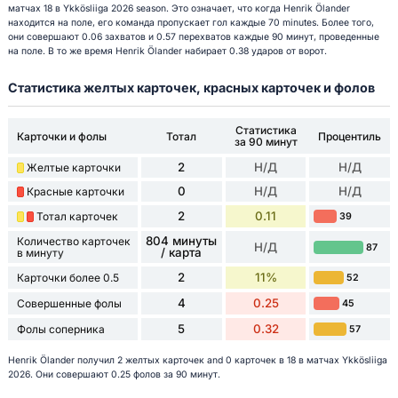
матчах 18 в Ykkösliiga 2026 season. Это означает, что когда Henrik Ölander
находится на поле, его команда пропускает гол каждые 70 minutes. Более того,
они совершают 0.06 захватов и 0.57 перехватов каждые 90 минут, проведенные
на поле. В то же время Henrik Ölander набирает 0.38 ударов от ворот.
Статистика желтых карточек, красных карточек и фолов
Статистика
Карточки и фолы
Тотал
Процентиль
за 90 минут
2
Н/Д
Н/Д
Желтые карточки
0
Н/Д
Н/Д
Красные карточки
2
0.11
Тотал карточек
39
804 минуты
Количество карточек
Н/Д
87
/ карта
в минуту
2
11%
Карточки более 0.5
52
4
0.25
Совершенные фолы
45
5
0.32
Фолы соперника
57
Henrik Ölander получил 2 желтых карточек and 0 карточек в 18 в матчах Ykkösliiga
2026. Они совершают 0.25 фолов за 90 минут.