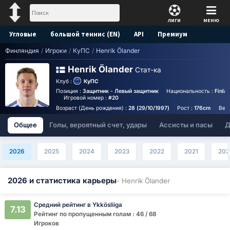
ЛИГИ
МЕНЮ
Угловые
большой теннис (EN)
API
Премиум
Финляндия
/
Игроки
/
КуПС
/
Henrik Ölander
Прогноз
Henrik Ölander
Стат-ка
Клуб :
КуПС
Позиция :
Защитник - Левый защитник
Национальность :
Finla
Игровой номер :
#20
Возраст (День рождения) :
28 (29/10/1997)
Рост :
176cm
Вес
Общее
Голы, вероятный счет, удары
Ассисты и пасы
Д
2026
2025
2024
2023
2022
2021
202
2026 и статистика карьеры
- Henrik Ölander
Средний рейтинг в Ykkösliiga
7.13
Рейтинг по пропущенным голам : 46 / 68
Игроков