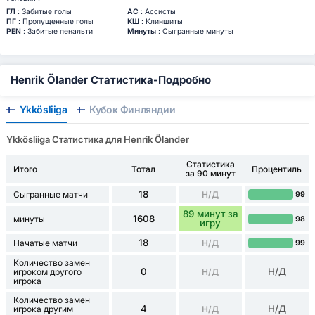
ГЛ
: Забитые голы
АС
: Ассисты
ПГ
: Пропущенные голы
КШ
: Клиншиты
PEN
: Забитые пенальти
Минуты
: Сыгранные минуты
Henrik Ölander Статистика-Подробно
Ykkösliiga
Кубок Финляндии
Ykkösliiga Статистика для Henrik Ölander
Статистика
Итого
Тотал
Процентиль
за 90 минут
18
Сыгранные матчи
Н/Д
99
89 минут за
1608
минуты
98
игру
18
Начатые матчи
Н/Д
99
Количество замен
0
Н/Д
игроком другого
Н/Д
игрока
Количество замен
4
Н/Д
игрока другим
Н/Д