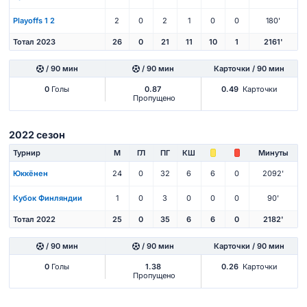
Playoffs 1 2
2
0
2
1
0
0
180'
Тотал 2023
26
0
21
11
10
1
2161'
/ 90 мин
/ 90 мин
Карточки / 90 мин
0
Голы
0.87
0.49
Карточки
Пропущено
2022 сезон
Турнир
М
ГЛ
ПГ
КШ
Минуты
Юккёнен
24
0
32
6
6
0
2092'
Кубок Финляндии
1
0
3
0
0
0
90'
Тотал 2022
25
0
35
6
6
0
2182'
/ 90 мин
/ 90 мин
Карточки / 90 мин
0
Голы
1.38
0.26
Карточки
Пропущено