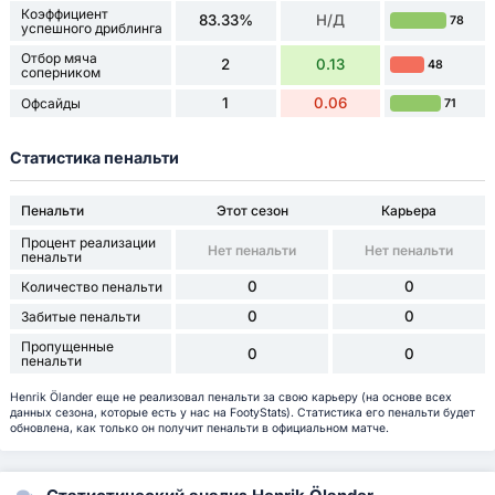
Коэффициент
83.33%
Н/Д
78
успешного дриблинга
Отбор мяча
2
0.13
48
соперником
1
0.06
Офсайды
71
Статистика пенальти
Пенальти
Этот сезон
Карьера
Процент реализации
Нет пенальти
Нет пенальти
пенальти
0
0
Количество пенальти
0
0
Забитые пенальти
Пропущенные
0
0
пенальти
Henrik Ölander еще не реализовал пенальти за свою карьеру (на основе всех
данных сезона, которые есть у нас на FootyStats). Статистика его пенальти будет
обновлена, как только он получит пенальти в официальном матче.