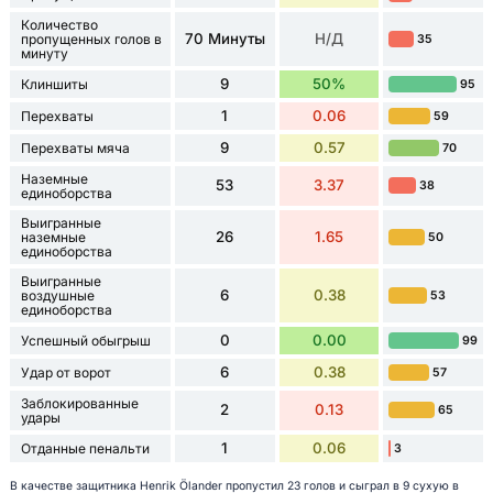
Количество
70 Минуты
Н/Д
пропущенных голов в
35
минуту
9
50%
Клиншиты
95
1
0.06
Перехваты
59
9
0.57
Перехваты мяча
70
Наземные
53
3.37
38
единоборства
Выигранные
26
1.65
наземные
50
единоборства
Выигранные
6
0.38
воздушные
53
единоборства
0
0.00
Успешный обыгрыш
99
6
0.38
Удар от ворот
57
Заблокированные
2
0.13
65
удары
1
0.06
Отданные пенальти
3
В качестве защитника Henrik Ölander пропустил 23 голов и сыграл в 9 сухую в