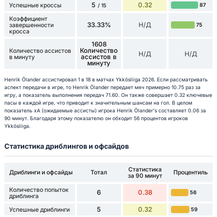
5
0.32
Успешные кроссы
87
/ 15
Коэффициент
33.33%
Н/Д
завершенности
75
кросса
1608
Количество
Количество ассистов
Н/Д
Н/Д
ассистов в
в минуту
минуту
Henrik Ölander ассистировал 1 в 18 в матчах Ykkösliiga 2026. Если рассматривать
аспект передачи в игре, то Henrik Ölander передает мяч примерно 10.75 раз за
игру, а показатель выполнения передач 71.60. Он также совершает 0.32 ключевые
пасы в каждой игре, что приводит к значительным шансам на гол. В целом
показатель xA (ожидаемые ассисты) игрока Henrik Ölander's составляет 0.06 за
90 минут. Благодаря этому показателю он обходит 56 процентов игроков
Ykkösliiga.
Статистика дриблингов и офсайдов
Статистика
Дриблинги и офсайды
Тотал
Процентиль
за 90 минут
Количество попыток
6
0.38
56
дриблинга
5
0.32
Успешные дриблинги
59