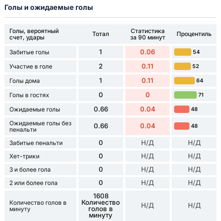
Голы и ожидаемые голы
Голы, вероятный
Статистика
Тотал
Процентиль
счет, удары
за 90 минут
1
0.06
Забитые голы
54
2
0.11
Участие в голе
52
1
0.11
Голы дома
64
0
0
Голы в гостях
71
0.66
0.04
Ожидаемые голы
48
Ожидаемые голы без
0.66
0.04
48
пенальти
0
Н/Д
Н/Д
Забитые пенальти
0
Н/Д
Н/Д
Хет-трики
0
Н/Д
Н/Д
3 и более гола
0
Н/Д
Н/Д
2 или более гола
1608
Количество
Количество голов в
Н/Д
Н/Д
голов в
минуту
минуту