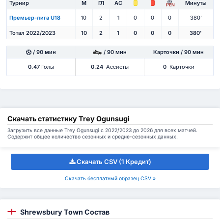
Турнир
М
ГЛ
АС
Минуты
PEN
Премьер-лига U18
10
2
1
0
0
0
380'
Тотал 2022/2023
10
2
1
0
0
0
380'
/ 90 мин
/ 90 мин
Карточки / 90 мин
0.47
Голы
0.24
Ассисты
0
Карточки
Скачать статистику Trey Ogunsugi
Загрузить все данные Trey Ogunsugi с 2022/2023 до 2026 для всех матчей.
Содержит общее количество сезонных и средне-сезонных данных.
Скачать CSV (1 Кредит)
Скачать бесплатный образец CSV »
Shrewsbury Town Состав