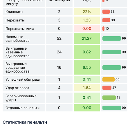
минуту
2
22%
Клиншиты
38
3
1.23
Перехваты
39
0
0.00
Перехваты мяча
10
Наземные
52
21.27
99
единоборства
Выигранные
24
9.82
наземные
99
единоборства
Выигранные
16
6.55
воздушные
99
единоборства
1
0.41
Успешный обыгрыш
65
4
1.64
Удар от ворот
47
Заблокированные
1
0.41
71
удары
0
0.00
Отданные пенальти
99
Статистика пенальти