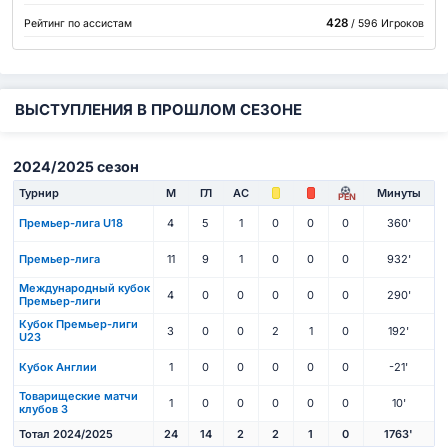
428
Рейтинг по ассистам
/ 596 Игроков
ВЫСТУПЛЕНИЯ В ПРОШЛОМ СЕЗОНЕ
2024/2025 сезон
Турнир
М
ГЛ
АС
Минуты
PEN
Премьер-лига U18
4
5
1
0
0
0
360'
Премьер-лига
11
9
1
0
0
0
932'
Международный кубок
4
0
0
0
0
0
290'
Премьер-лиги
Кубок Премьер-лиги
3
0
0
2
1
0
192'
U23
Кубок Англии
1
0
0
0
0
0
-21'
Товарищеские матчи
1
0
0
0
0
0
10'
клубов 3
Тотал 2024/2025
24
14
2
2
1
0
1763'