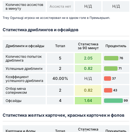
Количество ассистов
Н/Д
Н/Д
Ассиста нет
в минуту
Trey Ogunsugi игрока не ассистировал ни в одном голе в Премьершип.
Статистика дриблингов и офсайдов
Статистика
Дриблинги и офсайды
Тотал
Процентиль
за 90 минут
Количество попыток
5
2.05
76
дриблинга
2
0.82
Успешные дриблинги
71
Коэффициент
40.00%
Н/Д
37
успешного дриблинга
Отбор мяча
2
0.82
43
соперником
4
1.64
Офсайды
99
Статистика желтых карточек, красных карточек и фолов
Статистика
Карточки и фолы
Тотал
Процентиль