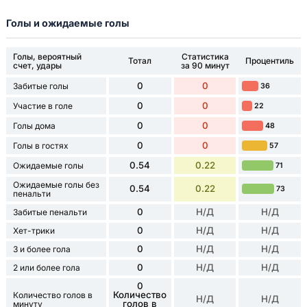
Голы и ожидаемые голы
Голы, вероятный
Статистика
Тотал
Процентиль
счет, удары
за 90 минут
0
0
Забитые голы
36
0
0
Участие в голе
22
0
0
Голы дома
48
0
0
Голы в гостях
57
0.54
0.22
Ожидаемые голы
71
Ожидаемые голы без
0.54
0.22
73
пенальти
0
Н/Д
Н/Д
Забитые пенальти
0
Н/Д
Н/Д
Хет-трики
0
Н/Д
Н/Д
3 и более гола
0
Н/Д
Н/Д
2 или более гола
0
Количество
Количество голов в
Н/Д
Н/Д
голов в
минуту