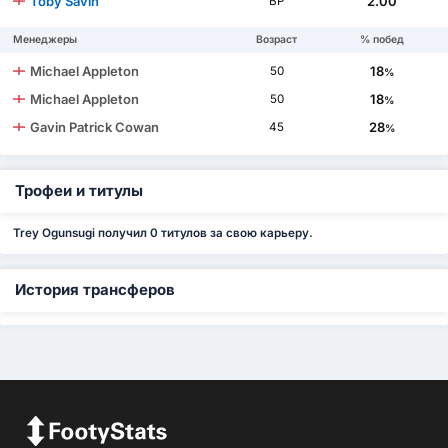
Toby Savin
2.00
ВР
Менеджеры
Возраст
% побед
Michael Appleton
18
50
%
Michael Appleton
18
50
%
Gavin Patrick Cowan
28
45
%
Трофеи и титулы
Trey Ogunsugi получил 0 титулов за свою карьеру.
История трансферов