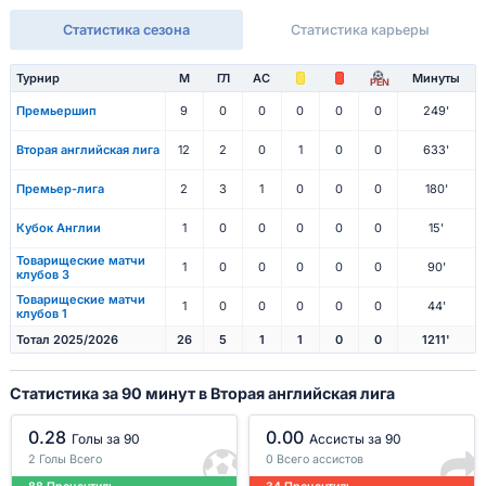
Статистика сезона
Статистика карьеры
Турнир
М
ГЛ
АС
Минуты
PEN
Премьершип
9
0
0
0
0
0
249'
Вторая английская лига
12
2
0
1
0
0
633'
Премьер-лига
2
3
1
0
0
0
180'
Кубок Англии
1
0
0
0
0
0
15'
Товарищеские матчи
1
0
0
0
0
0
90'
клубов 3
Товарищеские матчи
1
0
0
0
0
0
44'
клубов 1
Тотал 2025/2026
26
5
1
1
0
0
1211'
Статистика за 90 минут в Вторая английская лига
0.28
0.00
Голы за 90
Ассисты за 90
2 Голы Всего
0 Всего ассистов