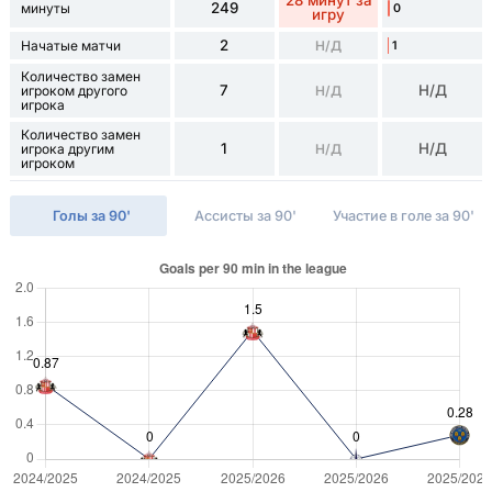
28 минут за
249
минуты
0
игру
2
Начатые матчи
Н/Д
1
Количество замен
7
Н/Д
игроком другого
Н/Д
игрока
Количество замен
1
Н/Д
игрока другим
Н/Д
игроком
Голы за 90'
Ассисты за 90'
Участие в голе за 90'