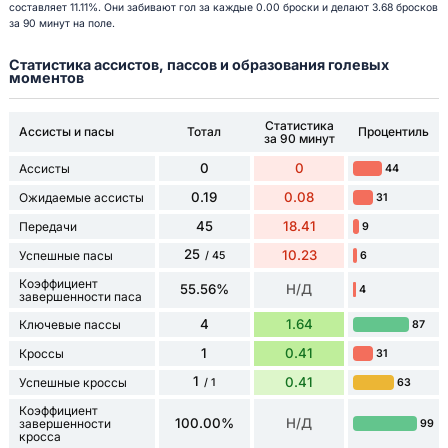
составляет 11.11%. Они забивают гол за каждые 0.00 броски и делают 3.68 бросков
за 90 минут на поле.
Статистика ассистов, пассов и образования голевых
моментов
Статистика
Ассисты и пасы
Тотал
Процентиль
за 90 минут
0
0
Ассисты
44
0.19
0.08
Ожидаемые ассисты
31
45
18.41
Передачи
9
25
10.23
Успешные пасы
6
/ 45
Коэффициент
55.56%
Н/Д
4
завершенности паса
4
1.64
Ключевые пассы
87
1
0.41
Кроссы
31
1
0.41
Успешные кроссы
63
/ 1
Коэффициент
100.00%
Н/Д
завершенности
99
кросса