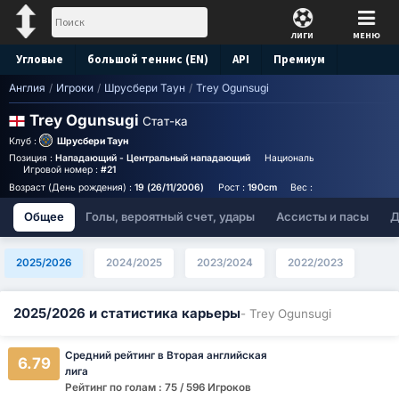
ЛИГИ
МЕНЮ
Угловые
большой теннис (EN)
API
Премиум
Англия
/
Игроки
/
Шрусбери Таун
/
Trey Ogunsugi
Прогноз
Trey Ogunsugi
Стат-ка
Клуб :
Шрусбери Таун
Позиция :
Нападающий - Центральный нападающий
Национальность :
England
Игровой номер :
#21
Возраст (День рождения) :
19 (26/11/2006)
Рост :
190cm
Вес :
80kg
Общее
Голы, вероятный счет, удары
Ассисты и пасы
Д
2025/2026
2024/2025
2023/2024
2022/2023
2025/2026 и статистика карьеры
- Trey Ogunsugi
Средний рейтинг в Вторая английская
6.79
лига
Рейтинг по голам : 75 / 596 Игроков