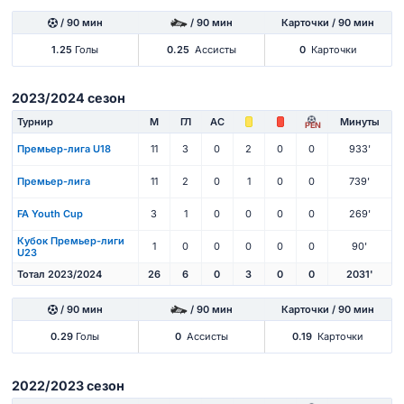
/ 90 мин
/ 90 мин
Карточки / 90 мин
1.25
Голы
0.25
Ассисты
0
Карточки
2023/2024 сезон
Турнир
М
ГЛ
АС
Минуты
PEN
Премьер-лига U18
11
3
0
2
0
0
933'
Премьер-лига
11
2
0
1
0
0
739'
FA Youth Cup
3
1
0
0
0
0
269'
Кубок Премьер-лиги
1
0
0
0
0
0
90'
U23
Тотал 2023/2024
26
6
0
3
0
0
2031'
/ 90 мин
/ 90 мин
Карточки / 90 мин
0.29
Голы
0
Ассисты
0.19
Карточки
2022/2023 сезон