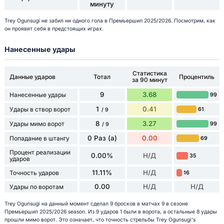
минуту
Trey Ogunsugi не забил ни одного гола в Премьершип 2025/2026. Посмотрим, как
он проявят себя в предстоящих играх.
Нанесенные удары
Статистика
Данные ударов
Тотал
Процентиль
за 90 минут
9
3.68
Нанесенные удары
99
1
0.41
Удары в створ ворот
61
/ 9
8
3.27
Удары мимо ворот
99
/ 9
0 Раз (а)
0.00
Попадание в штангу
69
Процент реализации
0.00%
Н/Д
35
ударов
11.11%
Н/Д
Точность ударов
16
0.00
Н/Д
Н/Д
Удары по воротам
Trey Ogunsugi на данный момент сделал 9 бросков в матчах 9 в сезоне
Премьершип 2025/2026 season. Из 9 ударов 1 были в ворота, а остальные 8 удары
прошли мимо ворот. Это означает, что точность стрельбы Trey Ogunsugi's