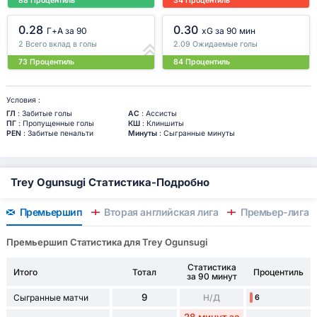
88 Процентиль
34 Процентиль
0.28
0.30
Г+A за 90
xG за 90 мин
2 Всего вклад в голы
2.09 Ожидаемые голы
73 Процентиль
84 Процентиль
Условия :
ГЛ
: Забитые голы
АС
: Ассисты
ПГ
: Пропущенные голы
КШ
: Клиншиты
PEN
: Забитые пенальти
Минуты
: Сыгранные минуты
Trey Ogunsugi Статистика-Подробно
Премьершип
Вторая английская лига
Премьер-лига
Премьершип Статистика для Trey Ogunsugi
Статистика
Итого
Тотал
Процентиль
за 90 минут
9
Сыгранные матчи
Н/Д
6