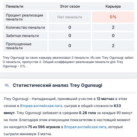
Пенальти
Этот сезон
Карьера
Процент реализации
0%
Нет пенальти
пенальти
0
2
Количество пенальти
0
0
Забитые пенальти
Пропущенные
0
2
пенальти
Trey Ogunsugi за свою карьеру реализовал 2 пенальти. Из них Trey Ogunsugi забил
0 пенальти, пропустив 2. Общий коэффициент реализации пенальти для Trey
Ogunsugi – 0%.
Статистический анализ Trey Ogunsugi
Trey Ogunsugi - Нападающий, принявший участие в
12 матчах
в этом
сезоне в
Вторая английская лига
, сыграв в общей сложности
633
минут
. Trey Ogunsugi забивает в среднем
0.28 гола
за каждые 90 минут
на поле. Благодаря этим атакующим показателям в настоящий момент
он находится
75 из 596 игроков
в
Вторая английская лига
, которые
сыграли минимум 3 матча.