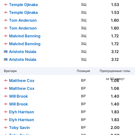
Temple Ojinaka
1.53
ЗЩ
Temple Ojinaka
1.53
ЗЩ
Tom Anderson
1.60
ЗЩ
Tom Anderson
1.60
ЗЩ
Malvind Benning
1.72
ЗЩ
Malvind Benning
1.72
ЗЩ
Aristote Nsiala
3.12
ЗЩ
Aristote Nsiala
3.12
ЗЩ
Вратари
Позиция
Пропущенные голы
за 90 минут
Matthew Cox
1.06
ВР
Matthew Cox
1.06
ВР
Will Brook
1.40
ВР
Will Brook
1.40
ВР
Elyh Harrison
1.83
ВР
Elyh Harrison
1.83
ВР
Toby Savin
2.00
ВР