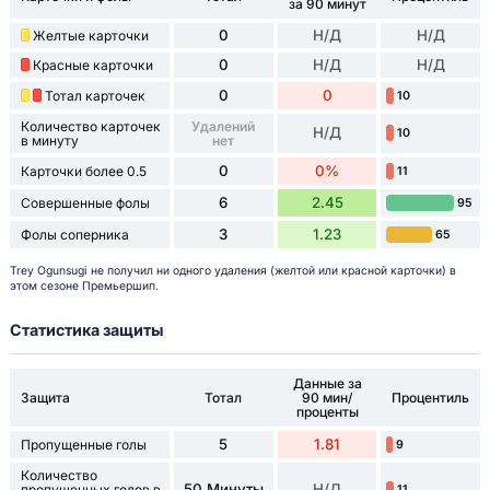
за 90 минут
0
Н/Д
Н/Д
Желтые карточки
0
Н/Д
Н/Д
Красные карточки
0
0
Тотал карточек
10
Количество карточек
Удалений
Н/Д
10
в минуту
нет
0
0%
Карточки более 0.5
11
6
2.45
Совершенные фолы
95
3
1.23
Фолы соперника
65
Trey Ogunsugi не получил ни одного удаления (желтой или красной карточки) в
этом сезоне Премьершип.
Статистика защиты
Данные за
Защита
Тотал
90 мин/
Процентиль
проценты
5
1.81
Пропущенные голы
9
Количество
50 Минуты
Н/Д
пропущенных голов в
11