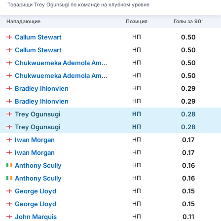
Товарищи Trey Ogunsugi по команде на клубном уровне
Нападающие
Позиция
Голы за 90'
Callum Stewart
0.50
НП
Callum Stewart
0.50
НП
Chukwuemeka Ademola Amachi Aneke
0.50
НП
Chukwuemeka Ademola Amachi Aneke
0.50
НП
Bradley Ihionvien
0.29
НП
Bradley Ihionvien
0.29
НП
Trey Ogunsugi
0.28
НП
Trey Ogunsugi
0.28
НП
Iwan Morgan
0.17
НП
Iwan Morgan
0.17
НП
Anthony Scully
0.16
НП
Anthony Scully
0.16
НП
George Lloyd
0.15
НП
George Lloyd
0.15
НП
John Marquis
0.11
НП