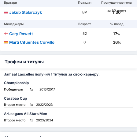
Вратари
Позиция
Пропущенные голы
за 90 минут
Jakub Stolarczyk
1.30
ВР
Менеджеры
Возраст
% побед
Gary Rowett
17
52
%
Martí Cifuentes Corvillo
36
0
%
Трофеи и титулы
Jamaal Lascelles получил 1 титулов за свою карьеру.
Championship
Победитель
1x
2016/2017
Carabao Cup
Второе место
1x
2022/2023
A-Leagues All Stars Men
Второе место
1x
2023/2024