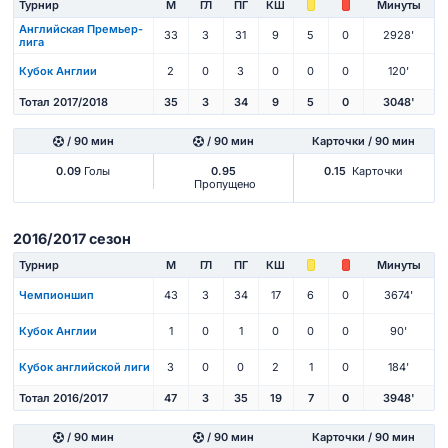
Турнир
М
ГЛ
ПГ
КШ
Минуты
Английская Премьер-
33
3
31
9
5
0
2928'
лига
Кубок Англии
2
0
3
0
0
0
120'
Тотал 2017/2018
35
3
34
9
5
0
3048'
/ 90 мин
/ 90 мин
Карточки / 90 мин
0.09
Голы
0.95
0.15
Карточки
Пропущено
2016/2017 сезон
Турнир
М
ГЛ
ПГ
КШ
Минуты
Чемпионшип
43
3
34
17
6
0
3674'
Кубок Англии
1
0
1
0
0
0
90'
Кубок английской лиги
3
0
0
2
1
0
184'
Тотал 2016/2017
47
3
35
19
7
0
3948'
/ 90 мин
/ 90 мин
Карточки / 90 мин