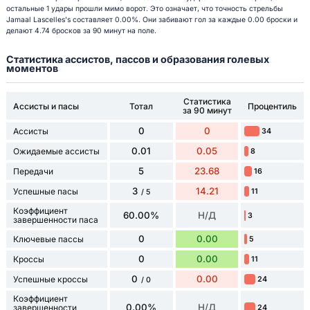
остальные 1 удары прошли мимо ворот. Это означает, что точность стрельбы
Jamaal Lascelles's составляет 0.00%. Они забивают гол за каждые 0.00 броски и
делают 4.74 бросков за 90 минут на поле.
Статистика ассистов, пассов и образования голевых
моментов
Статистика
Ассисты и пасы
Тотал
Процентиль
за 90 минут
0
0
Ассисты
34
0.01
0.05
Ожидаемые ассисты
8
5
23.68
Передачи
16
3
14.21
Успешные пасы
11
/ 5
Коэффициент
60.00%
Н/Д
3
завершенности паса
0
0.00
Ключевые пассы
5
0
0.00
Кроссы
11
0
0.00
Успешные кроссы
24
/ 0
Коэффициент
0.00%
Н/Д
завершенности
24