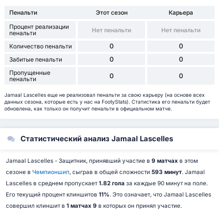
Пенальти
Этот сезон
Карьера
Процент реализации
Нет пенальти
Нет пенальти
пенальти
0
0
Количество пенальти
0
0
Забитые пенальти
Пропущенные
0
0
пенальти
Jamaal Lascelles еще не реализовал пенальти за свою карьеру (на основе всех
данных сезона, которые есть у нас на FootyStats). Статистика его пенальти будет
обновлена, как только он получит пенальти в официальном матче.
Статистический анализ Jamaal Lascelles
Jamaal Lascelles - Защитник, принявший участие в
9 матчах
в этом
сезоне в
Чемпионшип
, сыграв в общей сложности
593 минут
. Jamaal
Lascelles в среднем пропускает
1.82 гола
за каждые 90 минут на поле.
Его текущий процент клиншитов
11%
. Это означает, что Jamaal Lascelles
совершил клиншит в
1 матчах 9
в которых он принял участие.