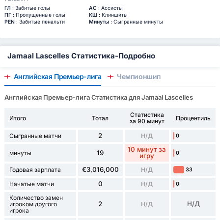
ГЛ
: Забитые голы
АС
: Ассисты
ПГ
: Пропущенные голы
КШ
: Клиншиты
PEN
: Забитые пенальти
Минуты
: Сыгранные минуты
Jamaal Lascelles Статистика-Подробно
Английская Премьер-лига
Чемпионшип
Английская Премьер-лига Статистика для Jamaal Lascelles
Статистика
Итого
Тотал
Процентиль
за 90 минут
2
Сыгранные матчи
Н/Д
0
10 минут за
19
минуты
0
игру
€3,016,000
Годовая зарплата
Н/Д
33
0
Начатые матчи
Н/Д
0
Количество замен
2
Н/Д
игроком другого
Н/Д
игрока