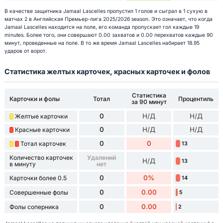
В качестве защитника Jamaal Lascelles пропустил 1 голов и сыграл в 1 сухую в
матчах 2 в Английская Премьер-лига 2025/2026 season. Это означает, что когда
Jamaal Lascelles находится на поле, его команда пропускает гол каждые 19
minutes. Более того, они совершают 0.00 захватов и 0.00 перехватов каждые 90
минут, проведенные на поле. В то же время Jamaal Lascelles набирает 18.95
ударов от ворот.
Статистика желтых карточек, красных карточек и фолов
Статистика
Карточки и фолы
Тотал
Процентиль
за 90 минут
0
Н/Д
Н/Д
Желтые карточки
0
Н/Д
Н/Д
Красные карточки
0
0
Тотал карточек
13
Количество карточек
Удалений
Н/Д
13
в минуту
нет
0
0%
Карточки более 0.5
14
0
0.00
Совершенные фолы
5
0
0.00
Фолы соперника
2