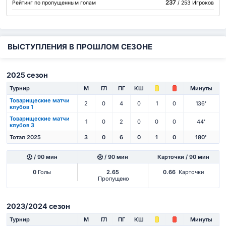
237
Рейтинг по пропущенным голам
/ 253 Игроков
ВЫСТУПЛЕНИЯ В ПРОШЛОМ СЕЗОНЕ
2025 сезон
Турнир
М
ГЛ
ПГ
КШ
Минуты
Товарищеские матчи
2
0
4
0
1
0
136'
клубов 1
Товарищеские матчи
1
0
2
0
0
0
44'
клубов 3
Тотал 2025
3
0
6
0
1
0
180'
/ 90 мин
/ 90 мин
Карточки / 90 мин
0
Голы
2.65
0.66
Карточки
Пропущено
2023/2024 сезон
Турнир
М
ГЛ
ПГ
КШ
Минуты