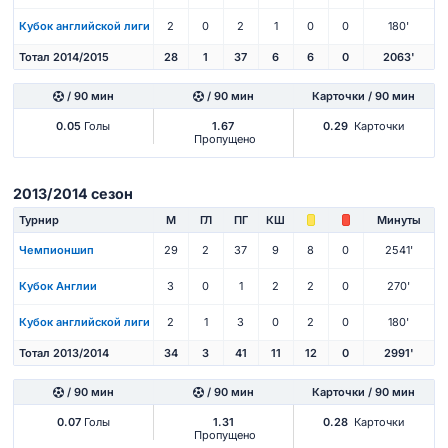
Кубок английской лиги
2
0
2
1
0
0
180'
Тотал 2014/2015
28
1
37
6
6
0
2063'
/ 90 мин
/ 90 мин
Карточки / 90 мин
0.05
Голы
1.67
0.29
Карточки
Пропущено
2013/2014 сезон
Турнир
М
ГЛ
ПГ
КШ
Минуты
Чемпионшип
29
2
37
9
8
0
2541'
Кубок Англии
3
0
1
2
2
0
270'
Кубок английской лиги
2
1
3
0
2
0
180'
Тотал 2013/2014
34
3
41
11
12
0
2991'
/ 90 мин
/ 90 мин
Карточки / 90 мин
0.07
Голы
1.31
0.28
Карточки
Пропущено