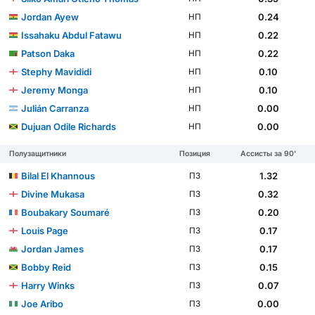
Jordan Ayew
0.24
НП
Issahaku Abdul Fatawu
0.22
НП
Patson Daka
0.22
НП
Stephy Mavididi
0.10
НП
Jeremy Monga
0.10
НП
Julián Carranza
0.00
НП
Dujuan Odile Richards
0.00
НП
Полузащитники
Позиция
Ассисты за 90'
Bilal El Khannous
1.32
ПЗ
Divine Mukasa
0.32
ПЗ
Boubakary Soumaré
0.20
ПЗ
Louis Page
0.17
ПЗ
Jordan James
0.17
ПЗ
Bobby Reid
0.15
ПЗ
Harry Winks
0.07
ПЗ
Joe Aribo
0.00
ПЗ