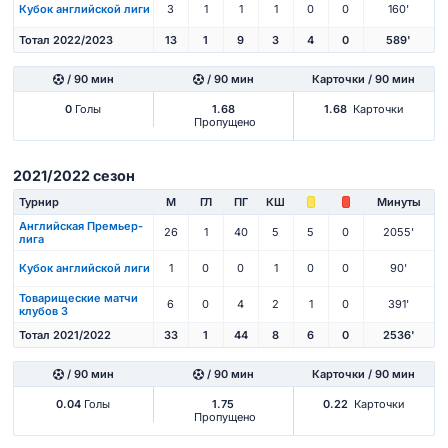
Кубок английской лиги
3
1
1
1
0
0
160'
Тотал 2022/2023
13
1
9
3
4
0
589'
/ 90 мин
/ 90 мин
Карточки / 90 мин
0
Голы
1.68
1.68
Карточки
Пропущено
2021/2022 сезон
Турнир
М
ГЛ
ПГ
КШ
Минуты
Английская Премьер-
26
1
40
5
5
0
2055'
лига
Кубок английской лиги
1
0
0
1
0
0
90'
Товарищеские матчи
6
0
4
2
1
0
391'
клубов 3
Тотал 2021/2022
33
1
44
8
6
0
2536'
/ 90 мин
/ 90 мин
Карточки / 90 мин
0.04
Голы
1.75
0.22
Карточки
Пропущено