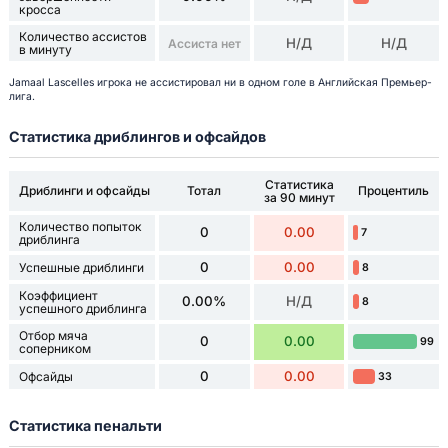
кросса
Количество ассистов
Н/Д
Н/Д
Ассиста нет
в минуту
Jamaal Lascelles игрока не ассистировал ни в одном голе в Английская Премьер-
лига.
Статистика дриблингов и офсайдов
Статистика
Дриблинги и офсайды
Тотал
Процентиль
за 90 минут
Количество попыток
0
0.00
7
дриблинга
0
0.00
Успешные дриблинги
8
Коэффициент
0.00%
Н/Д
8
успешного дриблинга
Отбор мяча
0
0.00
99
соперником
0
0.00
Офсайды
33
Статистика пенальти