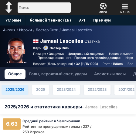
ЛИГИ
МЕНЮ
Угловые
большой теннис (EN)
API
Премиум
Англия
/
Игроки
/
Лестер Сити
/
Jamaal Lascelles
Прогноз
Jamaal Lascelles
Стат-ка
Клуб :
Лестер Сити
Позиция :
Защитник - Центральный защитник
Национальность 
Преобладающая нога :
Правая нога преобладающая
Игрово
Возраст (День рождения) :
32 (11/11/1993)
Рост :
188cm
Вес :
Общее
Голы, вероятный счет, удары
Ассисты и пасы
Д
2025/2026
2025
2023/2024
2022/2023
2021/202
2025/2026 и статистика карьеры
- Jamaal Lascelles
Средний рейтинг в Чемпионшип
6.63
Рейтинг по пропущенным голам : 237 /
253 Игроков