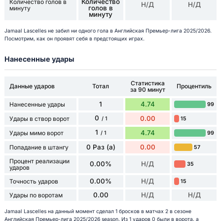
Количество
Количество голов в
Н/Д
Н/Д
голов в
минуту
минуту
Jamaal Lascelles не забил ни одного гола в Английская Премьер-лига 2025/2026.
Посмотрим, как он проявят себя в предстоящих играх.
Нанесенные удары
Статистика
Данные ударов
Тотал
Процентиль
за 90 минут
1
4.74
Нанесенные удары
99
0
0.00
Удары в створ ворот
15
/ 1
1
4.74
Удары мимо ворот
99
/ 1
0 Раз (а)
0.00
Попадание в штангу
57
Процент реализации
0.00%
Н/Д
35
ударов
0.00%
Н/Д
Точность ударов
15
0.00
Н/Д
Н/Д
Удары по воротам
Jamaal Lascelles на данный момент сделал 1 бросков в матчах 2 в сезоне
Английская Премьер-лига 2025/2026 season. Из 1 ударов 0 были в ворота, а