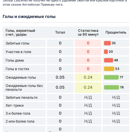
Jamaal Lascelles не получил ни одного удаления (желтой или красной карточки) в
этом сезоне Английская Премьер-лига.
Голы и ожидаемые голы
Голы, вероятный
Статистика
Тотал
Процентиль
счет, удары
за 90 минут
0
0
Забитые голы
35
0
0
Участие в голе
20
0
0
Голы дома
48
0
0
Голы в гостях
53
0.05
0.24
Ожидаемые голы
77
Ожидаемые голы без
0.05
0.24
78
пенальти
0
Н/Д
Н/Д
Забитые пенальти
0
Н/Д
Н/Д
Хет-трики
0
Н/Д
Н/Д
3 и более гола
0
Н/Д
Н/Д
2 или более гола
0