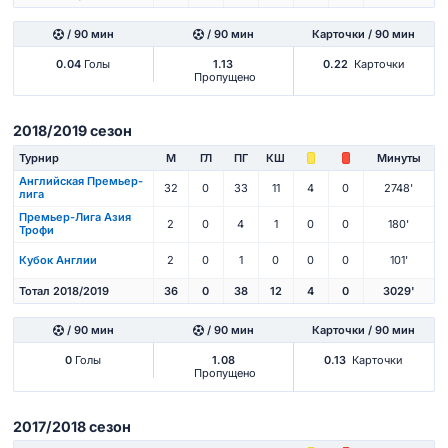
/ 90 мин
/ 90 мин
Карточки / 90 мин
0.04
Голы
1.13
0.22
Карточки
Пропущено
2018/2019 сезон
Турнир
М
ГЛ
ПГ
КШ
Минуты
Английская Премьер-
32
0
33
11
4
0
2748'
лига
Премьер-Лига Азия
2
0
4
1
0
0
180'
Трофи
Кубок Англии
2
0
1
0
0
0
101'
Тотал 2018/2019
36
0
38
12
4
0
3029'
/ 90 мин
/ 90 мин
Карточки / 90 мин
0
Голы
1.08
0.13
Карточки
Пропущено
2017/2018 сезон