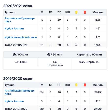
2020/2021 сезон
Турнир
М
ГЛ
ПГ
КШ
Минуты
Английская Премьер-
19
2
29
3
4
0
1628'
лига
Кубок Англии
1
0
0
0
1
0
46'
Кубок английской лиги
1
1
0
1
0
0
90'
Тотал 2020/2021
21
3
29
4
5
0
1764'
/ 90 мин
/ 90 мин
Карточки / 90 мин
0.11
Голы
1.6
0.22
Карточки
Пропущено
2019/2020 сезон
Турнир
М
ГЛ
ПГ
КШ
Минуты
Английская Премьер-
24
1
26
8
5
0
2079'
лига
Кубок Англии
5
0
4
1
1
0
417'
Тотал 2019/2020
29
1
30
9
6
0
2496'