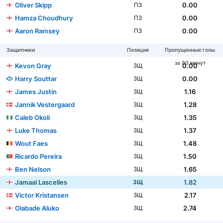
Oliver Skipp
0.00
ПЗ
Hamza Choudhury
0.00
ПЗ
Aaron Ramsey
0.00
ПЗ
Защитники
Позиция
Пропущенные голы
за 90 минут
Kevon Gray
0.00
ЗЩ
Harry Souttar
0.00
ЗЩ
James Justin
1.16
ЗЩ
Jannik Vestergaard
1.28
ЗЩ
Caleb Okoli
1.35
ЗЩ
Luke Thomas
1.37
ЗЩ
Wout Faes
1.48
ЗЩ
Ricardo Pereira
1.50
ЗЩ
Ben Nelson
1.65
ЗЩ
Jamaal Lascelles
1.82
ЗЩ
Victor Kristansen
2.17
ЗЩ
Olabade Aluko
2.74
ЗЩ