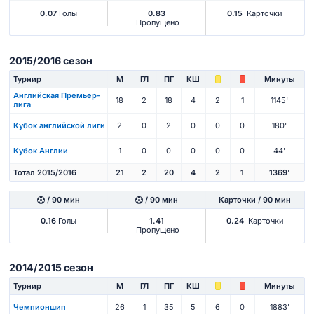
0.07
Голы
0.83
0.15
Карточки
Пропущено
2015/2016 сезон
Турнир
М
ГЛ
ПГ
КШ
Минуты
Английская Премьер-
18
2
18
4
2
1
1145'
лига
Кубок английской лиги
2
0
2
0
0
0
180'
Кубок Англии
1
0
0
0
0
0
44'
Тотал 2015/2016
21
2
20
4
2
1
1369'
/ 90 мин
/ 90 мин
Карточки / 90 мин
0.16
Голы
1.41
0.24
Карточки
Пропущено
2014/2015 сезон
Турнир
М
ГЛ
ПГ
КШ
Минуты
Чемпионшип
26
1
35
5
6
0
1883'