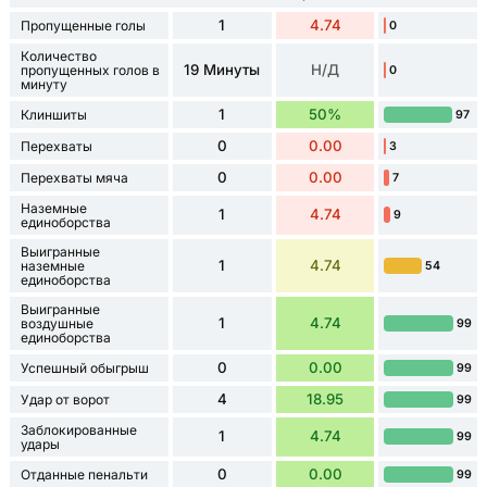
1
4.74
Пропущенные голы
0
Количество
19 Минуты
Н/Д
пропущенных голов в
0
минуту
1
50%
Клиншиты
97
0
0.00
Перехваты
3
0
0.00
Перехваты мяча
7
Наземные
1
4.74
9
единоборства
Выигранные
1
4.74
наземные
54
единоборства
Выигранные
1
4.74
воздушные
99
единоборства
0
0.00
Успешный обыгрыш
99
4
18.95
Удар от ворот
99
Заблокированные
1
4.74
99
удары
0
0.00
Отданные пенальти
99