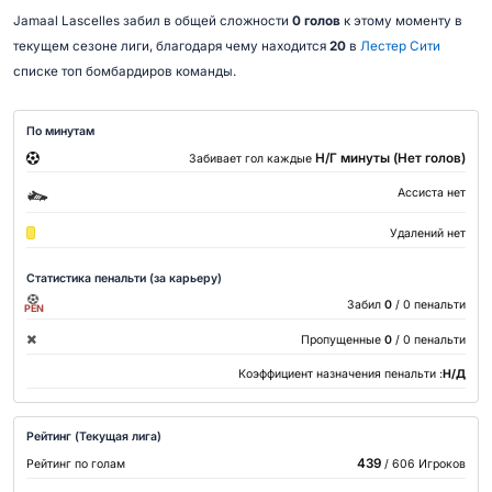
Jamaal Lascelles забил в общей сложности
0 голов
к этому моменту в
текущем сезоне лиги, благодаря чему находится
20
в
Лестер Сити
списке топ бомбардиров команды.
По минутам
Н/Г минуты (Нет голов)
Забивает гол каждые
Ассиста нет
Удалений нет
Статистика пенальти (за карьеру)
Забил
0
/ 0 пенальти
PEN
Пропущенные
0
/ 0 пенальти
Коэффициент назначения пенальти :
Н/Д
Рейтинг (Текущая лига)
439
Рейтинг по голам
/ 606 Игроков