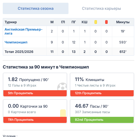
Статистика сезона
Статистика карьеры
Турнир
М
ГЛ
ПГ
КШ
Минуты
Английская Премьер-
2
0
1
1
0
0
19'
лига
Чемпионшип
9
0
12
1
0
0
593'
Тотал 2025/2026
11
0
13
2
0
0
612'
Статистика за 90 минут в Чемпионшип
1.82
11%
Пропущено / 90'
Клиншиты
12 Голы в 9 Играх
1 Чистые листы в 9 Играх
5th Процентиль
12th Процентиль
0.00
46.67
Карточки за 90
Пасы / 90'
0 Карточки всего
307 Записанные пасы
11th Процентиль
82nd Процентиль
Условия :