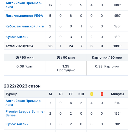
Английская Премьер-
16
1
15
5
4
0
1081'
лига
Лига чемпионов УЕФА
5
0
6
0
0
0
450'
Кубок английской лиги
2
0
0
1
0
0
180'
Кубок Англии
3
0
3
1
2
0
180'
Тотал 2023/2024
26
1
24
7
6
0
1891'
/ 90 мин
/ 90 мин
Карточки / 90 мин
0.08
Голы
1.25
0.33
Карточки
Пропущено
2022/2023 сезон
Турнир
М
ГЛ
ПГ
КШ
Минуты
Английская Премьер-
7
0
4
2
4
0
214'
лига
Premier League Summer
2
0
2
0
0
0
125'
Series
Кубок Англии
1
0
2
0
0
0
90'