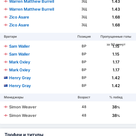
Warren Matthew Burrell
1.43
ЗЩ
Warren Matthew Burrell
1.43
ЗЩ
Zico Asare
1.68
ЗЩ
Zico Asare
1.68
ЗЩ
Вратари
Позиция
Пропущенные голы
за 90 минут
Sam Waller
1.15
ВР
Sam Waller
1.15
ВР
Mark Oxley
1.17
ВР
Mark Oxley
1.17
ВР
Henry Gray
1.42
ВР
Henry Gray
1.42
ВР
Менеджеры
Возраст
% побед
Simon Weaver
38
48
%
Simon Weaver
38
48
%
Трофеи и титулы