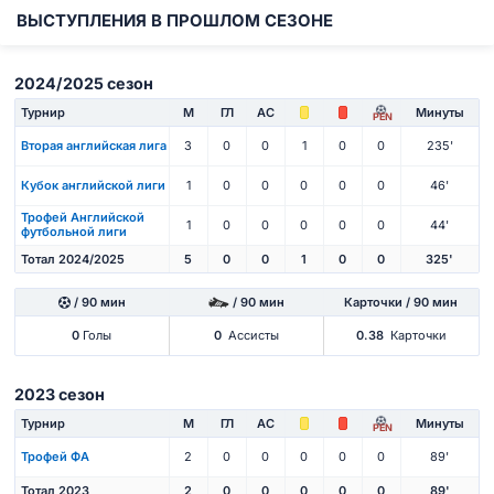
ВЫСТУПЛЕНИЯ В ПРОШЛОМ СЕЗОНЕ
2024/2025 сезон
Турнир
М
ГЛ
АС
Минуты
PEN
Вторая английская лига
3
0
0
1
0
0
235'
Кубок английской лиги
1
0
0
0
0
0
46'
Трофей Английской
1
0
0
0
0
0
44'
футбольной лиги
Тотал 2024/2025
5
0
0
1
0
0
325'
/ 90 мин
/ 90 мин
Карточки / 90 мин
0
Голы
0
Ассисты
0.38
Карточки
2023 сезон
Турнир
М
ГЛ
АС
Минуты
PEN
Трофей ФА
2
0
0
0
0
0
89'
Тотал 2023
2
0
0
0
0
0
89'