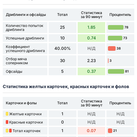
Статистика
Дриблинги и офсайды
Тотал
Процентиль
за 90 минут
Количество попыток
25
1.85
78
дриблинга
10
0.74
Успешные дриблинги
73
Коэффициент
40.00%
Н/Д
38
успешного дриблинга
Отбор мяча
30
2.23
3
соперником
5
0.37
Офсайды
81
Статистика желтых карточек, красных карточек и фолов
Статистика
Карточки и фолы
Тотал
Процентиль
за 90 минут
1
Н/Д
Н/Д
Желтые карточки
0
Н/Д
Н/Д
Красные карточки
1
0.07
Тотал карточек
21