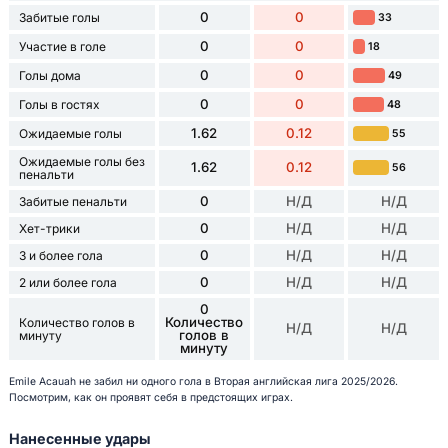
0
0
Забитые голы
33
0
0
Участие в голе
18
0
0
Голы дома
49
0
0
Голы в гостях
48
1.62
0.12
Ожидаемые голы
55
Ожидаемые голы без
1.62
0.12
56
пенальти
0
Н/Д
Н/Д
Забитые пенальти
0
Н/Д
Н/Д
Хет-трики
0
Н/Д
Н/Д
3 и более гола
0
Н/Д
Н/Д
2 или более гола
0
Количество
Количество голов в
Н/Д
Н/Д
голов в
минуту
минуту
Emile Acauah не забил ни одного гола в Вторая английская лига 2025/2026.
Посмотрим, как он проявят себя в предстоящих играх.
Нанесенные удары