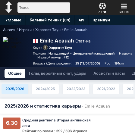
ЛИГИ
МЕНЮ
Угловые
большой теннис (EN)
API
Премиум
Англия
/
Игроки
/
Харрогит Таун
/
Emile Acauah
Прогноз
Emile Acauah
Стат-ка
Клуб :
Харрогит Таун
Позиция :
Нападающий - Центральный нападающий
Национал
Игровой номер :
#12
Возраст (День рождения) :
25 (13/07/2000)
Рост :
191cm
Общее
Голы, вероятный счет, удары
Ассисты и пасы
Д
2025/2026
2024/2025
2022/2023
2021/2022
202
2025/2026 и статистика карьеры
- Emile Acauah
Средний рейтинг в Вторая английская
6.30
лига
Рейтинг по голам : 392 / 596 Игроков