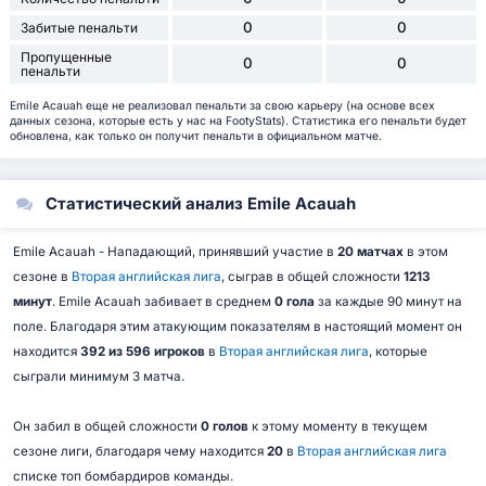
0
0
Забитые пенальти
Пропущенные
0
0
пенальти
Emile Acauah еще не реализовал пенальти за свою карьеру (на основе всех
данных сезона, которые есть у нас на FootyStats). Статистика его пенальти будет
обновлена, как только он получит пенальти в официальном матче.
Статистический анализ Emile Acauah
Emile Acauah - Нападающий, принявший участие в
20 матчах
в этом
сезоне в
Вторая английская лига
, сыграв в общей сложности
1213
минут
. Emile Acauah забивает в среднем
0 гола
за каждые 90 минут на
поле. Благодаря этим атакующим показателям в настоящий момент он
находится
392 из 596 игроков
в
Вторая английская лига
, которые
сыграли минимум 3 матча.
Он забил в общей сложности
0 голов
к этому моменту в текущем
сезоне лиги, благодаря чему находится
20
в
Вторая английская лига
списке топ бомбардиров команды.