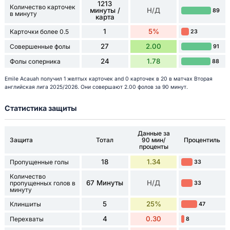
1213
Количество карточек
минуты /
Н/Д
89
в минуту
карта
1
5%
Карточки более 0.5
23
27
2.00
Совершенные фолы
91
24
1.78
Фолы соперника
88
Emile Acauah получил 1 желтых карточек and 0 карточек в 20 в матчах Вторая
английская лига 2025/2026. Они совершают 2.00 фолов за 90 минут.
Статистика защиты
Данные за
Защита
Тотал
90 мин/
Процентиль
проценты
18
1.34
Пропущенные голы
33
Количество
67 Минуты
Н/Д
пропущенных голов в
33
минуту
5
25%
Клиншиты
47
4
0.30
Перехваты
8