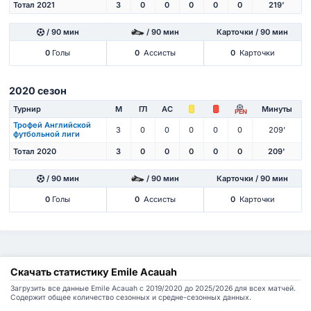
Тотал 2021
3
0
0
0
0
0
219'
/ 90 мин
/ 90 мин
Карточки / 90 мин
0
Голы
0
Ассисты
0
Карточки
2020 сезон
Турнир
М
ГЛ
АС
Минуты
PEN
Трофей Английской
3
0
0
0
0
0
209'
футбольной лиги
Тотал 2020
3
0
0
0
0
0
209'
/ 90 мин
/ 90 мин
Карточки / 90 мин
0
Голы
0
Ассисты
0
Карточки
Скачать статистику Emile Acauah
Загрузить все данные Emile Acauah с 2019/2020 до 2025/2026 для всех матчей.
Содержит общее количество сезонных и средне-сезонных данных.