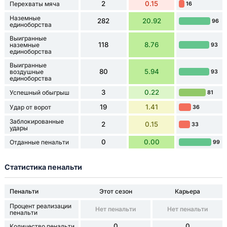
2
0.15
Перехваты мяча
16
Наземные
282
20.92
96
единоборства
Выигранные
118
8.76
наземные
93
единоборства
Выигранные
80
5.94
воздушные
93
единоборства
3
0.22
Успешный обыгрыш
81
19
1.41
Удар от ворот
36
Заблокированные
2
0.15
33
удары
0
0.00
Отданные пенальти
99
Статистика пенальти
Пенальти
Этот сезон
Карьера
Процент реализации
Нет пенальти
Нет пенальти
пенальти
0
0
Количество пенальти