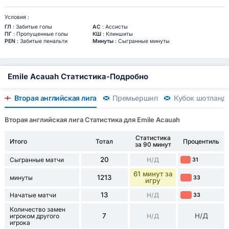
Условия :
ГЛ
: Забитые голы
АС
: Ассисты
ПГ
: Пропущенные голы
КШ
: Клиншиты
PEN
: Забитые пенальти
Минуты
: Сыгранные минуты
Emile Acauah Статистика-Подробно
Вторая английская лига
Премьершип
Кубок шотландс
Вторая английская лига Статистика для Emile Acauah
Статистика
Итого
Тотал
Процентиль
за 90 минут
20
Сыгранные матчи
Н/Д
31
61 минут за
1213
минуты
33
игру
13
Начатые матчи
Н/Д
33
Количество замен
7
Н/Д
игроком другого
Н/Д
игрока