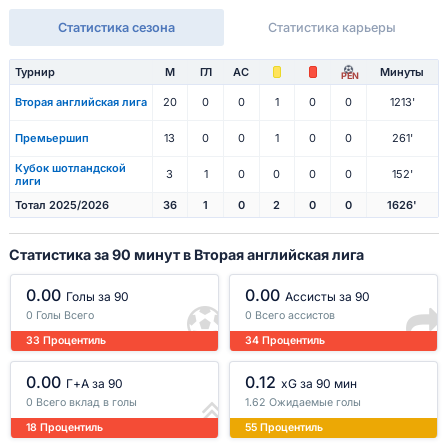
Статистика сезона
Статистика карьеры
Турнир
М
ГЛ
АС
Минуты
PEN
Вторая английская лига
20
0
0
1
0
0
1213'
Премьершип
13
0
0
1
0
0
261'
Кубок шотландской
3
1
0
0
0
0
152'
лиги
Тотал 2025/2026
36
1
0
2
0
0
1626'
Статистика за 90 минут в Вторая английская лига
0.00
0.00
Голы за 90
Ассисты за 90
0 Голы Всего
0 Всего ассистов
33 Процентиль
34 Процентиль
0.00
0.12
Г+A за 90
xG за 90 мин
0 Всего вклад в голы
1.62 Ожидаемые голы
18 Процентиль
55 Процентиль