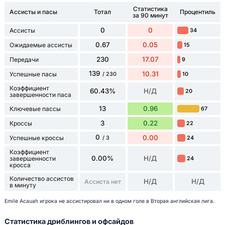
Статистика
Ассисты и пасы
Тотал
Процентиль
за 90 минут
0
0
Ассисты
34
0.67
0.05
Ожидаемые ассисты
15
230
17.07
Передачи
9
139
10.31
Успешные пасы
10
/ 230
Коэффициент
60.43%
Н/Д
20
завершенности паса
13
0.96
Ключевые пассы
67
3
0.22
Кроссы
22
0
0.00
Успешные кроссы
24
/ 3
Коэффициент
0.00%
Н/Д
завершенности
24
кросса
Количество ассистов
Н/Д
Н/Д
Ассиста нет
в минуту
Emile Acauah игрока не ассистировал ни в одном голе в Вторая английская лига.
Статистика дриблингов и офсайдов