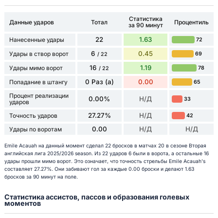
Статистика
Данные ударов
Тотал
Процентиль
за 90 минут
22
1.63
Нанесенные удары
72
6
0.45
Удары в створ ворот
69
/ 22
16
1.19
Удары мимо ворот
78
/ 22
0 Раз (а)
0.00
Попадание в штангу
65
Процент реализации
0.00%
Н/Д
33
ударов
27.27%
Н/Д
Точность ударов
42
0.00
Н/Д
Н/Д
Удары по воротам
Emile Acauah на данный момент сделал 22 бросков в матчах 20 в сезоне Вторая
английская лига 2025/2026 season. Из 22 ударов 6 были в ворота, а остальные 16
удары прошли мимо ворот. Это означает, что точность стрельбы Emile Acauah's
составляет 27.27%. Они забивают гол за каждые 0.00 броски и делают 1.63
бросков за 90 минут на поле.
Статистика ассистов, пассов и образования голевых
моментов