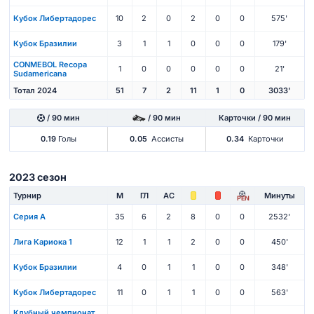
Кубок Либертадорес
10
2
0
2
0
0
575'
Кубок Бразилии
3
1
1
0
0
0
179'
CONMEBOL Recopa
1
0
0
0
0
0
21'
Sudamericana
Тотал 2024
51
7
2
11
1
0
3033'
/ 90 мин
/ 90 мин
Карточки / 90 мин
0.19
Голы
0.05
Ассисты
0.34
Карточки
2023 сезон
Турнир
М
ГЛ
АС
Минуты
PEN
Серия А
35
6
2
8
0
0
2532'
Лига Кариока 1
12
1
1
2
0
0
450'
Кубок Бразилии
4
0
1
1
0
0
348'
Кубок Либертадорес
11
0
1
1
0
0
563'
Клубный чемпионат