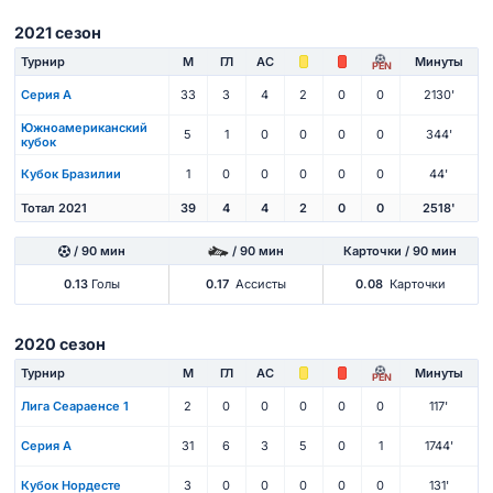
2021 сезон
Турнир
М
ГЛ
АС
Минуты
PEN
Серия А
33
3
4
2
0
0
2130'
Южноамериканский
5
1
0
0
0
0
344'
кубок
Кубок Бразилии
1
0
0
0
0
0
44'
Тотал 2021
39
4
4
2
0
0
2518'
/ 90 мин
/ 90 мин
Карточки / 90 мин
0.13
Голы
0.17
Ассисты
0.08
Карточки
2020 сезон
Турнир
М
ГЛ
АС
Минуты
PEN
Лига Сеараенсе 1
2
0
0
0
0
0
117'
Серия А
31
6
3
5
0
1
1744'
Кубок Нордесте
3
0
0
0
0
0
131'