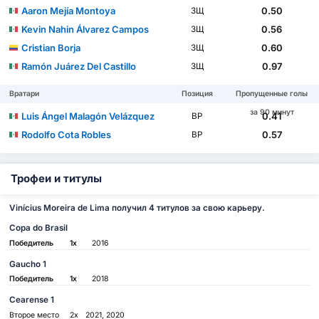
Aaron Mejía Montoya
0.50
ЗЩ
Kevin Nahin Álvarez Campos
0.56
ЗЩ
Cristian Borja
0.60
ЗЩ
Ramón Juárez Del Castillo
0.97
ЗЩ
Вратари
Позиция
Пропущенные голы
за 90 минут
Luis Ángel Malagón Velázquez
0.41
ВР
Rodolfo Cota Robles
0.57
ВР
Трофеи и титулы
Vinícius Moreira de Lima получил 4 титулов за свою карьеру.
Copa do Brasil
Победитель
1x
2016
Gaucho 1
Победитель
1x
2018
Cearense 1
Второе место
2x
2021, 2020