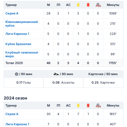
Турнир
М
ГЛ
АС
Минуты
PEN
Серия А
28
2
1
3
0
0
1088'
Южноамериканский
4
0
0
0
0
0
215'
кубок
Лига Кариока 1
5
0
0
1
0
0
228'
Кубок Бразилии
4
0
2
0
0
0
125'
Клубный чемпионат
5
0
0
0
0
0
99'
мира
Тотал 2025
46
2
3
4
0
0
1755'
/ 90 мин
/ 90 мин
Карточки / 90 мин
0.17
Голы
0.08
Ассисты
0.25
Карточки
2024 сезон
Турнир
М
ГЛ
АС
Минуты
PEN
Серия А
30
4
1
7
1
0
1851'
Лига Кариока 1
7
0
0
2
0
0
407'