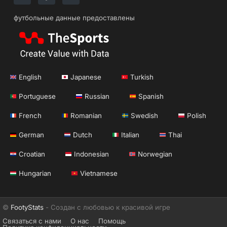
футбольные данные предоставлены
English
Japanese
Turkish
Portuguese
Russian
Spanish
French
Romanian
Swedish
Polish
German
Dutch
Italian
Thai
Croatian
Indonesian
Norwegian
Hungarian
Vietnamese
©
FootyStats
- Создан с любовью к красивой игре
Связаться с нами
О нас
Помощь