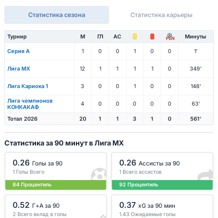
Статистика сезона
Статистика карьеры
Турнир
М
ГЛ
АС
Минуты
PEN
Серия А
1
0
0
1
0
0
1'
Лига МХ
12
1
1
1
1
0
349'
Лига Кариока 1
3
0
0
1
0
0
148'
Лига чемпионов
4
0
0
0
0
0
63'
КОНКАКАФ
Тотал 2026
20
1
1
3
1
0
561'
Статистика за 90 минут в Лига МХ
0.26
0.26
Голы за 90
Ассисты за 90
1 Голы Всего
1 Всего ассистов
84 Процентиль
92 Процентиль
0.52
0.37
Г+A за 90
xG за 90 мин
2 Всего вклад в голы
1.43 Ожидаемые голы