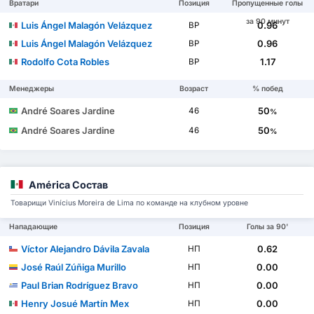
Вратари
Позиция
Пропущенные голы
за 90 минут
Luis Ángel Malagón Velázquez
0.96
ВР
Luis Ángel Malagón Velázquez
0.96
ВР
Rodolfo Cota Robles
1.17
ВР
Менеджеры
Возраст
% побед
André Soares Jardine
50
46
%
André Soares Jardine
50
46
%
América Состав
Товарищи Vinícius Moreira de Lima по команде на клубном уровне
Нападающие
Позиция
Голы за 90'
Víctor Alejandro Dávila Zavala
0.62
НП
José Raúl Zúñiga Murillo
0.00
НП
Paul Brian Rodríguez Bravo
0.00
НП
Henry Josué Martín Mex
0.00
НП