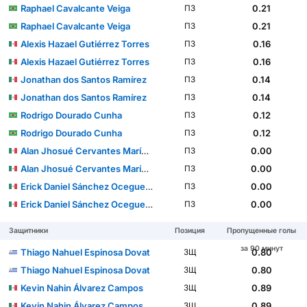
Raphael Cavalcante Veiga
0.21
ПЗ
Raphael Cavalcante Veiga
0.21
ПЗ
Alexis Hazael Gutiérrez Torres
0.16
ПЗ
Alexis Hazael Gutiérrez Torres
0.16
ПЗ
Jonathan dos Santos Ramírez
0.14
ПЗ
Jonathan dos Santos Ramírez
0.14
ПЗ
Rodrigo Dourado Cunha
0.12
ПЗ
Rodrigo Dourado Cunha
0.12
ПЗ
Alan Jhosué Cervantes Marín del Campo
0.00
ПЗ
Alan Jhosué Cervantes Marín del Campo
0.00
ПЗ
Erick Daniel Sánchez Ocegueda
0.00
ПЗ
Erick Daniel Sánchez Ocegueda
0.00
ПЗ
Защитники
Позиция
Пропущенные голы
за 90 минут
Thiago Nahuel Espinosa Dovat
0.80
ЗЩ
Thiago Nahuel Espinosa Dovat
0.80
ЗЩ
Kevin Nahin Álvarez Campos
0.89
ЗЩ
Kevin Nahin Álvarez Campos
0.89
ЗЩ