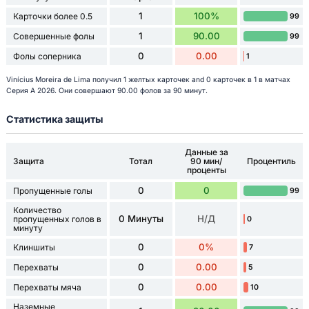
1
100%
Карточки более 0.5
99
1
90.00
Совершенные фолы
99
0
0.00
Фолы соперника
1
Vinícius Moreira de Lima получил 1 желтых карточек and 0 карточек в 1 в матчах
Серия А 2026. Они совершают 90.00 фолов за 90 минут.
Статистика защиты
Данные за
Защита
Тотал
90 мин/
Процентиль
проценты
0
0
Пропущенные голы
99
Количество
0 Минуты
Н/Д
пропущенных голов в
0
минуту
0
0%
Клиншиты
7
0
0.00
Перехваты
5
0
0.00
Перехваты мяча
10
Наземные