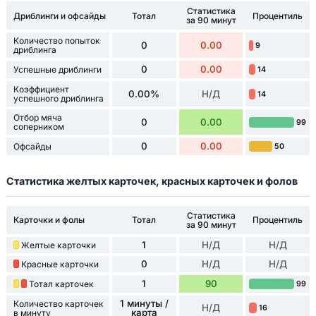
Статистика
Дриблинги и офсайды
Тотал
Процентиль
за 90 минут
Количество попыток
0
0.00
9
дриблинга
0
0.00
Успешные дриблинги
14
Коэффициент
0.00%
Н/Д
14
успешного дриблинга
Отбор мяча
0
0.00
99
соперником
0
0.00
Офсайды
50
Статистика желтых карточек, красных карточек и фолов
Статистика
Карточки и фолы
Тотал
Процентиль
за 90 минут
1
Н/Д
Н/Д
Желтые карточки
0
Н/Д
Н/Д
Красные карточки
1
90
Тотал карточек
99
1 минуты /
Количество карточек
Н/Д
16
карта
в минуту