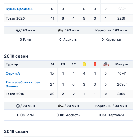
Кубок Бразилии
5
0
1
0
0
0
239'
Тотал 2020
41
6
4
5
0
1
2231'
/ 90 мин
/ 90 мин
Карточки / 90 мин
0
Голы
0
Ассисты
0
Карточки
2019 сезон
Турнир
М
ГЛ
АС
Минуты
PEN
Серия А
15
1
1
4
1
0
1074'
Лига арабских стран
24
1
6
3
0
0
2095'
Залива
Тотал 2019
39
2
7
7
1
0
3169'
/ 90 мин
/ 90 мин
Карточки / 90 мин
0.08
Голы
0.08
Ассисты
0.34
Карточки
2018 сезон