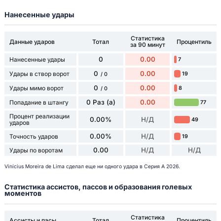
Нанесенные удары
Статистика
Данные ударов
Тотал
Процентиль
за 90 минут
0
0.00
Нанесенные удары
7
0
0.00
Удары в створ ворот
19
/ 0
0
0.00
Удары мимо ворот
8
/ 0
0 Раз (а)
0.00
Попадание в штангу
77
Процент реализации
0.00%
Н/Д
49
ударов
0.00%
Н/Д
Точность ударов
19
0.00
Н/Д
Н/Д
Удары по воротам
Vinícius Moreira de Lima сделал еще ни одного удара в Серия А 2026.
Статистика ассистов, пассов и образования голевых
моментов
Статистика
Ассисты и пасы
Тотал
Процентиль