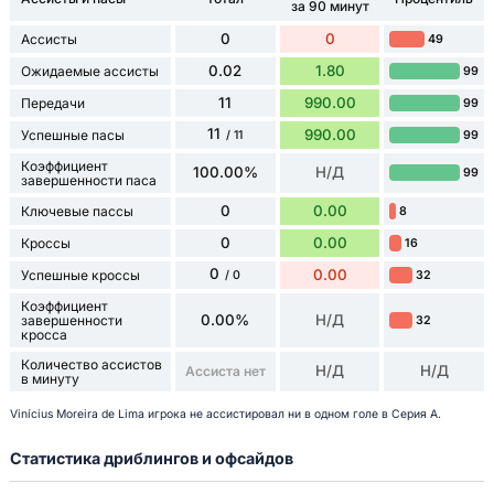
за 90 минут
0
0
Ассисты
49
0.02
1.80
Ожидаемые ассисты
99
11
990.00
Передачи
99
11
990.00
Успешные пасы
99
/ 11
Коэффициент
100.00%
Н/Д
99
завершенности паса
0
0.00
Ключевые пассы
8
0
0.00
Кроссы
16
0
0.00
Успешные кроссы
32
/ 0
Коэффициент
0.00%
Н/Д
завершенности
32
кросса
Количество ассистов
Н/Д
Н/Д
Ассиста нет
в минуту
Vinícius Moreira de Lima игрока не ассистировал ни в одном голе в Серия А.
Статистика дриблингов и офсайдов