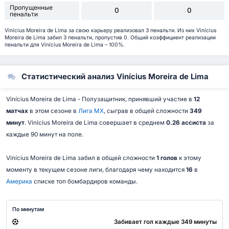
Пропущенные
0
0
пенальти
Vinícius Moreira de Lima за свою карьеру реализовал 3 пенальти. Из них Vinícius
Moreira de Lima забил 3 пенальти, пропустив 0. Общий коэффициент реализации
пенальти для Vinícius Moreira de Lima – 100%.
Статистический анализ Vinícius Moreira de Lima
Vinícius Moreira de Lima - Полузащитник, принявший участие в
12
матчах
в этом сезоне в
Лига МХ
, сыграв в общей сложности
349
минут
. Vinícius Moreira de Lima совершает в среднем
0.26 ассиста
за
каждые 90 минут на поле.
Vinícius Moreira de Lima забил в общей сложности
1 голов
к этому
моменту в текущем сезоне лиги, благодаря чему находится
16
в
Америка
списке топ бомбардиров команды.
По минутам
Забивает гол каждые 349 минуты