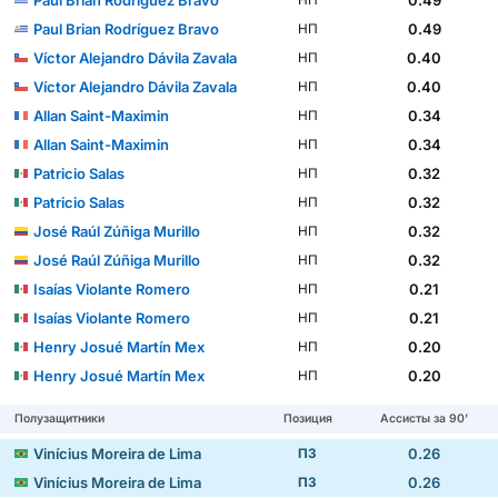
Paul Brian Rodríguez Bravo
0.49
НП
Paul Brian Rodríguez Bravo
0.49
НП
Víctor Alejandro Dávila Zavala
0.40
НП
Víctor Alejandro Dávila Zavala
0.40
НП
Allan Saint-Maximin
0.34
НП
Allan Saint-Maximin
0.34
НП
Patricio Salas
0.32
НП
Patricio Salas
0.32
НП
José Raúl Zúñiga Murillo
0.32
НП
José Raúl Zúñiga Murillo
0.32
НП
Isaías Violante Romero
0.21
НП
Isaías Violante Romero
0.21
НП
Henry Josué Martín Mex
0.20
НП
Henry Josué Martín Mex
0.20
НП
Полузащитники
Позиция
Ассисты за 90'
Vinícius Moreira de Lima
0.26
ПЗ
Vinícius Moreira de Lima
0.26
ПЗ