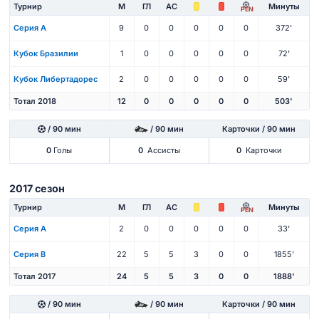
Турнир
М
ГЛ
АС
Минуты
PEN
Серия А
9
0
0
0
0
0
372'
Кубок Бразилии
1
0
0
0
0
0
72'
Кубок Либертадорес
2
0
0
0
0
0
59'
Тотал 2018
12
0
0
0
0
0
503'
/ 90 мин
/ 90 мин
Карточки / 90 мин
0
Голы
0
Ассисты
0
Карточки
2017 сезон
Турнир
М
ГЛ
АС
Минуты
PEN
Серия А
2
0
0
0
0
0
33'
Серия B
22
5
5
3
0
0
1855'
Тотал 2017
24
5
5
3
0
0
1888'
/ 90 мин
/ 90 мин
Карточки / 90 мин