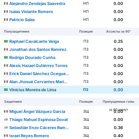
Alejandro Zendejas Saavedra
0.00
НП
Isaías Violante Romero
0.00
НП
Patricio Salas
0.00
НП
Полузащитники
Позиция
Ассисты за 90'
Raphael Cavalcante Veiga
0.25
ПЗ
Jonathan dos Santos Ramírez
0.00
ПЗ
Rodrigo Dourado Cunha
0.00
ПЗ
Alexis Hazael Gutiérrez Torres
0.00
ПЗ
Erick Daniel Sánchez Ocegueda
0.00
ПЗ
Alan Jhosué Cervantes Marín del Campo
0.00
ПЗ
Vinícius Moreira de Lima
0.00
ПЗ
Защитники
Позиция
Пропущенные голы
за 90 минут
Miguel Ángel Vázquez García
0.00
ЗЩ
Thiago Nahuel Espinosa Dovat
0.00
ЗЩ
Sebastián Enzo Cáceres Ramos
0.36
ЗЩ
Israel Reyes Romero
0.40
ЗЩ