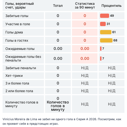
Голы, вероятный
Статистика
Тотал
Процентиль
счет, удары
за 90 минут
0
0
Забитые голы
49
0
0
Участие в голе
31
0
0
Голы дома
61
0
0
Голы в гостях
68
0.00
0.00
Ожидаемые голы
7
Ожидаемые голы без
0.00
0.00
7
пенальти
0
Н/Д
Н/Д
Забитые пенальти
0
Н/Д
Н/Д
Хет-трики
0
Н/Д
Н/Д
3 и более гола
0
Н/Д
Н/Д
2 или более гола
0
Количество
Количество голов в
Н/Д
Н/Д
голов в
минуту
минуту
Vinícius Moreira de Lima не забил ни одного гола в Серия А 2026. Посмотрим, как
он проявят себя в предстоящих играх.