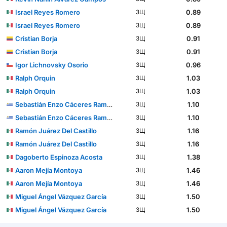
Israel Reyes Romero
0.89
ЗЩ
Israel Reyes Romero
0.89
ЗЩ
Cristian Borja
0.91
ЗЩ
Cristian Borja
0.91
ЗЩ
Igor Lichnovsky Osorio
0.96
ЗЩ
Ralph Orquin
1.03
ЗЩ
Ralph Orquin
1.03
ЗЩ
Sebastián Enzo Cáceres Ramos
1.10
ЗЩ
Sebastián Enzo Cáceres Ramos
1.10
ЗЩ
Ramón Juárez Del Castillo
1.16
ЗЩ
Ramón Juárez Del Castillo
1.16
ЗЩ
Dagoberto Espinoza Acosta
1.38
ЗЩ
Aaron Mejía Montoya
1.46
ЗЩ
Aaron Mejía Montoya
1.46
ЗЩ
Miguel Ángel Vázquez García
1.50
ЗЩ
Miguel Ángel Vázquez García
1.50
ЗЩ