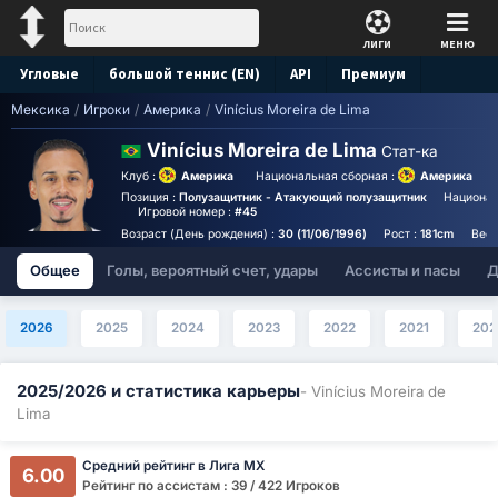
ЛИГИ
МЕНЮ
Угловые
большой теннис (EN)
API
Премиум
Мексика
/
Игроки
/
Америка
/
Vinícius Moreira de Lima
Прогноз
Vinícius Moreira de Lima
Стат-ка
Клуб :
Америка
Национальная сборная :
Америка
Позиция :
Полузащитник - Атакующий полузащитник
Национал
Игровой номер :
#45
Возраст (День рождения) :
30 (11/06/1996)
Рост :
181cm
Вес 
Общее
Голы, вероятный счет, удары
Ассисты и пасы
Д
2026
2025
2024
2023
2022
2021
202
2025/2026 и статистика карьеры
- Vinícius Moreira de
Lima
Средний рейтинг в Лига МХ
6.00
Рейтинг по ассистам : 39 / 422 Игроков