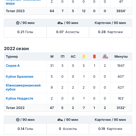
2
0
0
0
0
0
41'
мира
Тотал 2023
64
7
5
12
0
0
3934'
/ 90 мин
/ 90 мин
Карточки / 90 мин
0.21
Голы
0.07
Ассисты
0.28
Карточки
2022 сезон
Турнир
М
ГЛ
АС
Минуты
PEN
Серия А
31
3
0
3
1
2
1941'
Кубок Бразилии
5
0
0
1
0
0
407'
Южноамериканский
9
2
2
2
0
0
621'
кубок
Кубок Нордесте
2
0
0
1
0
0
163'
Тотал 2022
47
5
2
7
1
2
3132'
/ 90 мин
/ 90 мин
Карточки / 90 мин
0.14
Голы
0
Ассисты
0.19
Карточки