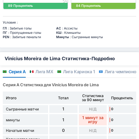
89 Процентиль
84 Процентиль
Условия :
ГЛ
: Забитые голы
АС
: Ассисты
ПГ
: Пропущенные голы
КШ
: Клиншиты
PEN
: Забитые пенальти
Минуты
: Сыгранные минуты
Vinícius Moreira de Lima Статистика-Подробно
Серия А
Лига МХ
Лига Кариока 1
Лига чемпионо
Серия А Статистика для Vinícius Moreira de Lima
Статистика
Итого
Тотал
Процентиль
за 90 минут
1
Сыгранные матчи
Н/Д
0
1 минут за
1
минуты
0
игру
0
Начатые матчи
Н/Д
0