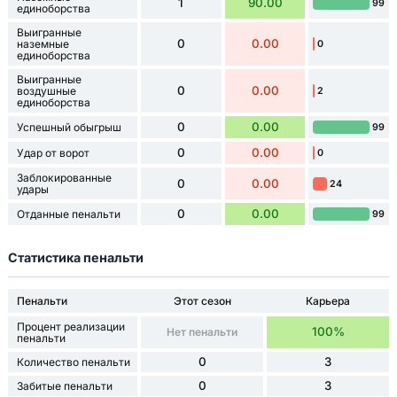
1
90.00
99
единоборства
Выигранные
0
0.00
наземные
0
единоборства
Выигранные
0
0.00
воздушные
2
единоборства
0
0.00
Успешный обыгрыш
99
0
0.00
Удар от ворот
0
Заблокированные
0
0.00
24
удары
0
0.00
Отданные пенальти
99
Статистика пенальти
Пенальти
Этот сезон
Карьера
Процент реализации
100%
Нет пенальти
пенальти
0
3
Количество пенальти
0
3
Забитые пенальти