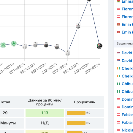
Emmanu
Floren
Floren
Emin 
Emin 
Защитник
David
David
Cheikh
Cheikh
Chibu
Chibu
Domin
Данные за 90 мин/
Тотал
Процентиль
проценты
Domin
29
1.13
62
Fabia
Fabia
 Минуты
Н/Д
62
Nicol