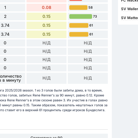
FC Wacker
1
0.08
58
SV Waller
2
0.15
73
SV Matte
3.74
0.15
61
3.74
0.15
61
0
Н/Д
Н/Д
0
Н/Д
Н/Д
0
Н/Д
Н/Д
0
Н/Д
Н/Д
Количество
Н/Д
Н/Д
в в минуту
га 2025/2026 season. 1 из 3 голов были забиты дома, в то время,
ство голов, забитых Rene Renner's за 90 минут, равно 0.12. Кроме
ока Rene Renner's в этом сезоне равен 3. Их участие в голах равно
 минут равны 0.15. Таким образом, показатель нештатных голов за
что ставит его в верхний 61 процентиль среди игроков Бундеслига.
Статистика за 90