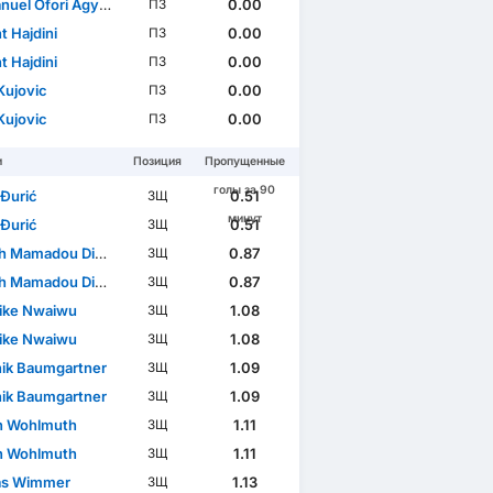
el Ofori Agyemang
0.00
ПЗ
t Hajdini
0.00
ПЗ
t Hajdini
0.00
ПЗ
Kujovic
0.00
ПЗ
Kujovic
0.00
ПЗ
и
Позиция
Пропущенные
голы за 90
 Đurić
0.51
ЗЩ
минут
 Đurić
0.51
ЗЩ
 Mamadou Diabaté
0.87
ЗЩ
 Mamadou Diabaté
0.87
ЗЩ
ike Nwaiwu
1.08
ЗЩ
ike Nwaiwu
1.08
ЗЩ
ik Baumgartner
1.09
ЗЩ
ik Baumgartner
1.09
ЗЩ
n Wohlmuth
1.11
ЗЩ
n Wohlmuth
1.11
ЗЩ
as Wimmer
1.13
ЗЩ