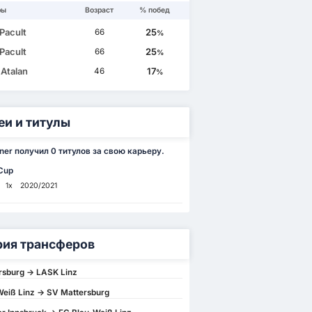
ры
Возраст
% побед
Pacult
25
66
%
Pacult
25
66
%
 Atalan
17
46
%
еи и титулы
ner получил 0 титулов за свою карьеру.
 Cup
1x
2020/2021
рия трансферов
rsburg -> LASK Linz
eiß Linz -> SV Mattersburg