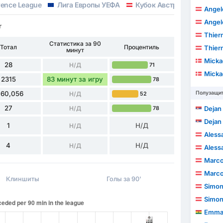
rence League
Лига Европы УЕФА
Кубок Австрии
Angel
Angel
r
Thiern
Статистика за 90
Тотал
Процентиль
Thiern
минут
Mickae
28
Н/Д
71
Mickae
2315
83 минут за игру
78
160,056
Полузащи
Н/Д
52
27
Н/Д
Dejan
78
Dejan
1
Н/Д
Н/Д
Aless
4
Н/Д
Н/Д
Aless
Marco
Marco
Клиншиты
Голы за 90'
Simon
Simon
Emmanu