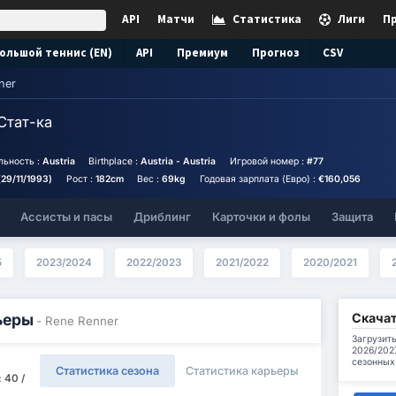
API
Матчи
Статистика
Лиги
П
ольшой теннис (EN)
API
Премиум
Прогноз
CSV
ner
Стат-ка
льность :
Austria
Birthplace :
Austria - Austria
Игровой номер :
#77
(29/11/1993)
Рост :
182cm
Вес :
69kg
Годовая зарплата (Евро) :
€160,056
Ассисты и пасы
Дриблинг
Карточки и фолы
Защита
5
2023/2024
2022/2023
2021/2022
2020/2021
Скачат
ьеры
- Rene Renner
Загрузить
2026/202
сезонных
Статистика сезона
Статистика карьеры
 40 /