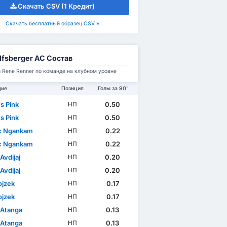
Скачать CSV (1 Кредит)
Скачать бесплатный образец CSV »
fsberger AC Состав
 Rene Renner по команде на клубном уровне
щие
Позиция
Голы за 90'
s Pink
0.50
НП
s Pink
0.50
НП
c Ngankam
0.22
НП
c Ngankam
0.22
НП
Avdijaj
0.20
НП
Avdijaj
0.20
НП
ojzek
0.17
НП
ojzek
0.17
НП
 Atanga
0.13
НП
 Atanga
0.13
НП