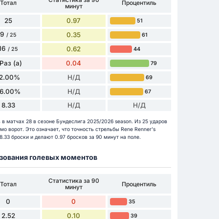
Тотал
Процентиль
минут
25
0.97
51
9
0.35
61
/ 25
16
0.62
44
/ 25
 Раз (а)
0.04
79
12.00%
Н/Д
69
6.00%
Н/Д
67
8.33
Н/Д
Н/Д
в матчах 28 в сезоне Бундеслига 2025/2026 season. Из 25 ударов
мо ворот. Это означает, что точность стрельбы Rene Renner's
.33 броски и делают 0.97 бросков за 90 минут на поле.
разования голевых моментов
Статистика за 90
Тотал
Процентиль
минут
0
0
35
2.52
0.10
39