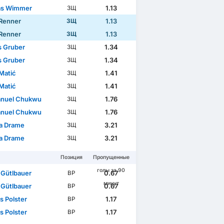
as Wimmer
1.13
ЗЩ
Renner
1.13
ЗЩ
Renner
1.13
ЗЩ
s Gruber
1.34
ЗЩ
s Gruber
1.34
ЗЩ
 Matić
1.41
ЗЩ
 Matić
1.41
ЗЩ
nuel Chukwu
1.76
ЗЩ
nuel Chukwu
1.76
ЗЩ
a Drame
3.21
ЗЩ
a Drame
3.21
ЗЩ
Позиция
Пропущенные
голы за 90
 Gütlbauer
0.67
ВР
минут
 Gütlbauer
0.67
ВР
s Polster
1.17
ВР
s Polster
1.17
ВР