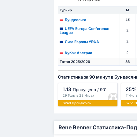
Турнир
М
28
Бундеслига
UEFA Europa Conference
2
League
2
Лига Европы УЕФА
4
Кубок Австрии
Тотал 2025/2026
36
Статистика за 90 минут в Бундесли
1.13
25%
Пропущено / 90'
29 Голы в 28 Играх
7 Чист
62nd Процентиль
52nd 
Rene Renner Статистика-По