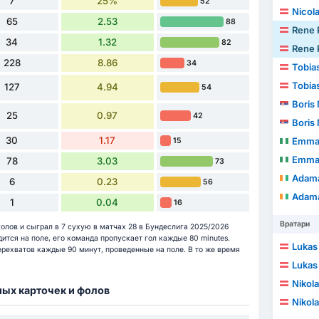
7
25%
52
Nicol
65
2.53
88
Rene 
34
1.32
82
Rene 
228
8.86
34
Tobia
Tobia
127
4.94
54
Boris
25
0.97
42
Boris
30
1.17
Emma
15
Emma
78
3.03
73
Adam
6
0.23
56
Adam
1
0.04
16
Вратари
голов и сыграл в 7 сухую в матчах 28 в Бундеслига 2025/2026
дится на поле, его команда пропускает гол каждые 80 minutes.
Lukas
перехватов каждые 90 минут, проведенные на поле. В то же время
Lukas
Nikola
ных карточек и фолов
Nikola