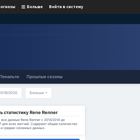
рогнозы
Больше
Войти в систему
Пенальти
Прошлые сезоны
2019/2020
Больше
ь статистику Rene Renner
 все данные Rene Renner с 2013/2014 до
7 для всех матчей. Содержит общее количество
 и средне-сезонных данных.