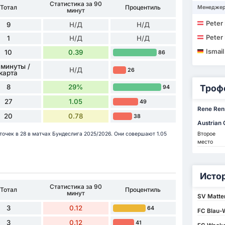
Статистика за 90
Тотал
Процентиль
Менедже
минут
Peter 
9
Н/Д
Н/Д
Peter 
1
Н/Д
Н/Д
Ismail
10
0.39
86
 минуты /
Н/Д
26
карта
8
29%
Троф
94
27
1.05
49
Rene Ren
20
0.78
38
Austrian
рточек в 28 в матчах Бундеслига 2025/2026. Они совершают 1.05
Второе
место
Исто
Статистика за 90
Тотал
Процентиль
минут
SV Matte
3
0.12
64
FC Blau-W
3
0.12
41