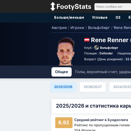
Больше/меньше
Угловые
ОЗ
б
Австрия
/
Игроки
/
Вольфсберг
/
Rene Ren
Rene Renner
Клуб :
Вольфсберг
Позиция :
Defender
Национа
Возраст (День рождения) :
32 
Общее
Голы, вероятный счет, удары
2025/2026
2026/2027
2024/202
2025/2026 и статистика кар
Средний рейтинг в Бундеслига
6.92
Рейтинг по пропущенным голам :
104 Игроков