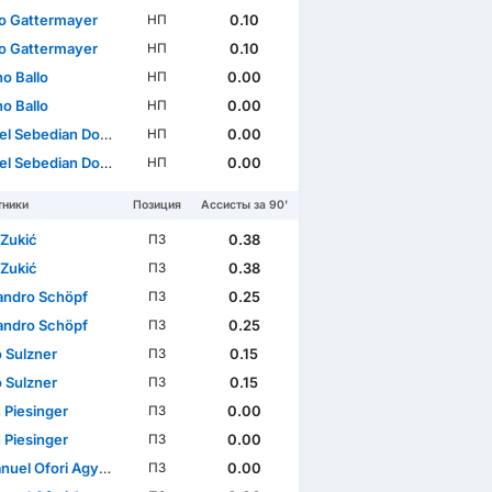
o Gattermayer
0.10
НП
o Gattermayer
0.10
НП
o Ballo
0.00
НП
o Ballo
0.00
НП
l Sebedian Dosso
0.00
НП
l Sebedian Dosso
0.00
НП
тники
Позиция
Ассисты за 90'
 Zukić
0.38
ПЗ
 Zukić
0.38
ПЗ
andro Schöpf
0.25
ПЗ
andro Schöpf
0.25
ПЗ
 Sulzner
0.15
ПЗ
 Sulzner
0.15
ПЗ
 Piesinger
0.00
ПЗ
 Piesinger
0.00
ПЗ
el Ofori Agyemang
0.00
ПЗ