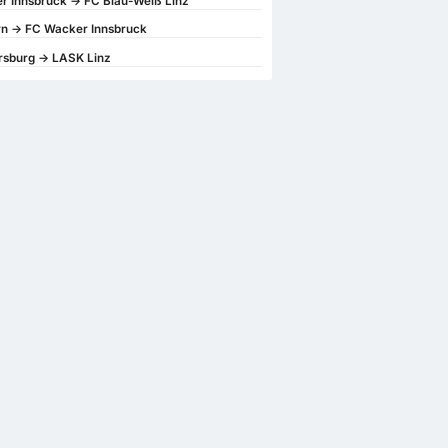
 Innsbruck -> FC Blau-Weiß Linz
n -> FC Wacker Innsbruck
rsburg -> LASK Linz