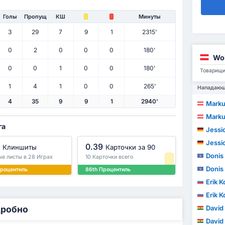
Голы
Пропущ
КШ
Минуты
3
29
7
9
1
2315'
0
2
0
0
0
180'
Wol
0
0
1
0
0
180'
Товарищи
1
4
1
0
0
265'
Нападаю
4
35
9
9
1
2940'
Marku
Marku
га
Jessi
Jessi
0.39
Клиншиты
Карточки за 90
Donis 
ые листы в 28 Играх
10 Карточки всего
Donis 
Процентиль
86th Процентиль
Erik K
Erik K
дробно
David
David