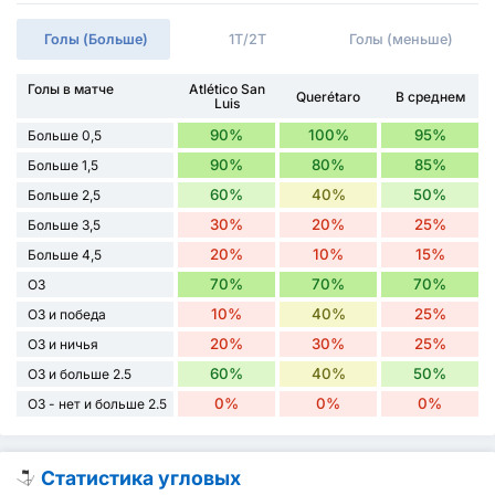
Голы (Больше)
1Т/2Т
Голы (меньше)
Голы в матче
Atlético San
Querétaro
В среднем
Luis
90%
100%
95%
Больше 0,5
90%
80%
85%
Больше 1,5
60%
40%
50%
Больше 2,5
30%
20%
25%
Больше 3,5
20%
10%
15%
Больше 4,5
70%
70%
70%
ОЗ
10%
40%
25%
ОЗ и победа
20%
30%
25%
ОЗ и ничья
60%
40%
50%
ОЗ и больше 2.5
0%
0%
0%
ОЗ - нет и больше 2.5
Статистика угловых