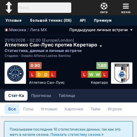
ЛИГИ
МЕНЮ
Угловые
большой теннис (EN)
API
Премиум
/
Лига МХ
Предыдущие личные встречи
Мексика
Прогноз
21/10/2026 - 02:00 (Europe/London)
Атлетико Сан-Луис против Керетаро
Статистика, данные и личные встречи
Стадион -
Estadio Alfonso Lastras Ramírez
0.90
1.80
L
D
D
L
L
W
W
L
Атлетико Сан-Луис
Керетаро
Стат-Ка
Прогнозы
Таблица
Все
Голы
Угловые
Карточки
Тайм
Игроки
Показываем последние 10 статистических данных, так как это
матч в начале сезона.
Показать статистику сезона