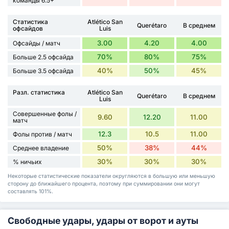
команды 6.5+
Статистика
Atlético San
Querétaro
В среднем
офсайдов
Luis
3.00
4.20
4.00
Офсайды / матч
70%
80%
75%
Больше 2.5 офсайда
40%
50%
45%
Больше 3.5 офсайда
Разл. статистика
Atlético San
Querétaro
В среднем
Luis
Совершенные фолы /
9.60
12.20
11.00
матч
12.3
10.5
11.00
Фолы против / матч
50%
38%
44%
Среднее владение
30%
30%
30%
% ничьих
Некоторые статистические показатели округляются в большую или меньшую
сторону до ближайшего процента, поэтому при суммировании они могут
составлять 101%.
Свободные удары, удары от ворот и ауты