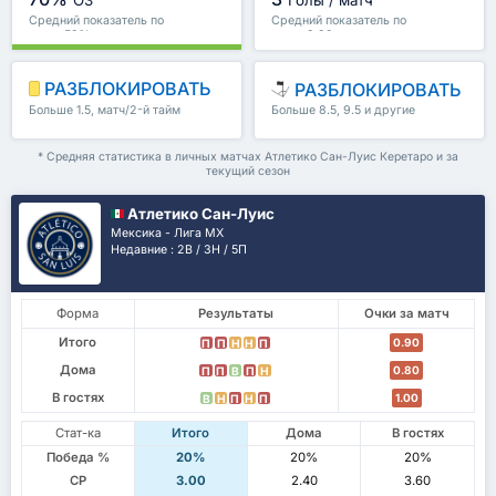
Средний показатель по
Средний показатель по
лиге : 59%
лиге : 2.89
РАЗБЛОКИРОВАТЬ
РАЗБЛОКИРОВАТЬ
Больше 1.5, матч/2-й тайм
Больше 8.5, 9.5 и другие
и другие
* Средняя статистика в личных матчах Атлетико Сан-Луис Керетаро и за
текущий сезон
Атлетико Сан-Луис
Мексика - Лига МХ
Недавние : 2В / 3Н / 5П
Форма
Результаты
Очки за матч
Итого
0.90
П
П
Н
Н
П
Дома
0.80
П
П
В
П
Н
В гостях
1.00
В
Н
П
Н
П
Стат-ка
Итого
Дома
В гостях
Победа %
20%
20%
20%
СР
3.00
2.40
3.60