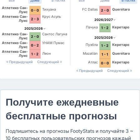
Все
Дома
В гостях
Все
Дома
В гостях
Атлетико Сан-
Тихуана
FC Dallas
Querétaro
0 - 0
2 - 0
Луис
Атлетико Сан-
Крус Асуль
2 - 3
2026/2027
Луис
Пачука
Керетаро
1 - 2
2025/2026
Атлетико Сан-
Сантос Лагуна
2 - 0
2025/2026
Луис
Атлетико Сан-
УНАМ Пумас
Пуэбла
Керетаро
0 - 2
1 - 2
Луис
Атлетико Сан-
Леон
Mazatlán
Querétaro
1 - 2
1 - 1
Луис
Предыдущий
Следующий
Атлас
Керетаро
0 - 0
Предыдущий
Следующий
Получите ежедневные
бесплатные прогнозы
Подпишитесь на прогнозы FootyStats и получайте 3 ~
10 бесплатных пользовательских прогнозов каждый