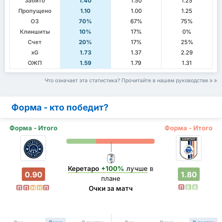
Забито
1.40
1.50
1.25
Пропущено
1.10
1.00
1.25
ОЗ
70%
67%
75%
Клиншиты
10%
17%
0%
Счет
20%
17%
25%
xG
1.73
1.37
2.29
ОЖП
1.59
1.79
1.31
Что означает эта статистика? Прочитайте в нашем руководстве
Форма - кто победит?
Форма - Итого
Форма - Итого
Керетаро
+100%
лучше
в
0.90
1.80
плане
П
В
В
Очки за матч
П
П
Н
Н
П