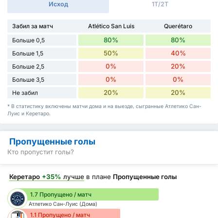
Исход
1Т/2Т
Забил за матч
Atlético San Luis
Querétaro
80%
80%
Больше 0,5
50%
40%
Больше 1,5
0%
20%
Больше 2,5
0%
0%
Больше 3,5
20%
20%
Не забил
* В статистику включены матчи дома и на выезде, сыгранные Атлетико Сан-
Луис и Керетаро.
Пропущенные голы
Кто пропустит голы?
Керетаро
+35%
лучше
в плане
Пропущенные голы
1.7 Пропущено / матч
Атлетико Сан-Луис (Дома)
1.1 Пропущено / матч