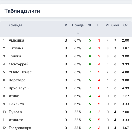
Таблица лиги
Команда
М
Победа
ЗГ
ПГ
РГ
Очки
СР
%
Америка
1
3
67%
5
1
4
7
2.00
Тихуана
2
3
67%
4
1
3
7
1.67
Толука
3
3
67%
6
3
3
6
3.00
Монтеррей
4
3
67%
6
4
2
6
3.33
УНАМ Пумас
5
3
67%
7
5
2
6
4.00
Керетаро
6
3
67%
5
4
1
6
3.00
Крус Асуль
7
3
67%
7
6
1
6
4.33
Атлас
8
3
67%
4
4
0
6
2.67
Некакса
9
3
67%
5
5
0
6
3.33
Пуэбла
10
3
33%
3
3
0
4
2.00
Атланте
11
3
33%
5
5
0
4
3.33
Гвадалахара
12
3
33%
2
3
-1
4
1.67