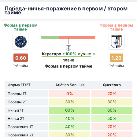
Победа-ничья-поражение в первом / втором
тайме
Форма в первом
Форма в первом
тайме
тайме
Керетаро
+100%
лучше
в
0.60
1.20
плане
1-й тайм
1-й тайм
Форма в первом тайме
Форма 1Т/2Т
Atlético San Luis
Querétaro
0%
20%
Победы 1Т
30%
30%
Победы 2Т
60%
60%
Ничьи 1Т
40%
50%
Ничьи 2Т
40%
20%
Поражения 1Т
30%
20%
Поражения 2Т