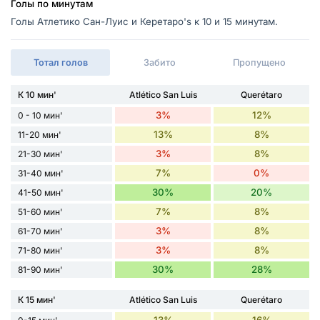
Голы по минутам
Голы Атлетико Сан-Луис и Керетаро's к 10 и 15 минутам.
Тотал голов
Забито
Пропущено
К 10 мин'
Atlético San Luis
Querétaro
3%
12%
0 - 10 мин'
13%
8%
11-20 мин'
3%
8%
21-30 мин'
7%
0%
31-40 мин'
30%
20%
41-50 мин'
7%
8%
51-60 мин'
3%
8%
61-70 мин'
3%
8%
71-80 мин'
30%
28%
81-90 мин'
К 15 мин'
Atlético San Luis
Querétaro