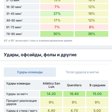
13%
16%
0-15 мин'
7%
12%
16-30 мин'
27%
16%
31-45 мин'
17%
12%
46-60 мин'
7%
8%
61-75 мин'
30%
36%
76-90 мин'
45' и 90' включают голы в компенсированное время.
Удары, офсайды, фолы и другие
Удары команды
Тотал ударов в матче
Удары команды
Atlético San
Querétaro
В среднем
Luis
14.20
16.40
15.00
Удары за матч
Процент реализации
9%
9%
9%
ударов
4.40
4.70
5.00
Удары в створ / матч