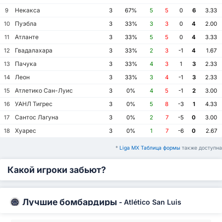
Некакса
9
3
67%
5
5
0
6
3.33
Пуэбла
10
3
33%
3
3
0
4
2.00
Атланте
11
3
33%
5
5
0
4
3.33
Гвадалахара
12
3
33%
2
3
-1
4
1.67
Пачука
13
3
33%
4
3
1
3
2.33
Леон
14
3
33%
3
4
-1
3
2.33
Атлетико Сан-Луис
15
3
0%
4
5
-1
2
3.00
УАНЛ Тигрес
16
3
0%
5
8
-3
1
4.33
Сантос Лагуна
17
3
0%
2
7
-5
0
3.00
Хуарес
18
3
0%
1
7
-6
0
2.67
*
Liga MX Таблица формы
также доступна
Какой игроки забьют?
Лучшие бомбардиры
-
Atlético San Luis