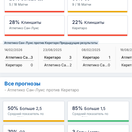
5 / 18 Матчи
9 / 18 Матчи
28%
22%
Клиншиты
Клиншиты
Атлетико Сан-Луис
Керетаро
Атлетико Сан-Луис против Керетаро Предыдущие результаты
14/02/2026
23/08/2025
08/02/2025
19/08/
Атлетико Сан-Луис
3
Керетаро
3
Керетаро
1
Керетаро
0
Атлетико Сан-Луис
2
Атлетико Сан-Луис
0
Керет
Все прогнозы
- Атлетико Сан-Луис против Керетаро
50%
85%
Больше 2,5
Больше 1,5
Средний показатель по
Средний показатель по
лиге : 59%
лиге : 74%
70%
3
ОЗ
Голы / матч