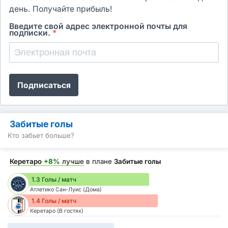
день. Получайте прибыль!
Введите свой адрес электронной почты для
подписки.
*
Подписаться
Забитые голы
Кто забьет больше?
Керетаро
+8%
лучше
в плане
Забитые голы
1.3 Голы / матч
Атлетико Сан-Луис (Дома)
1.4 Голы / матч
Керетаро (В гостях)