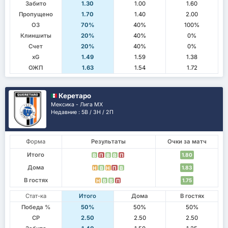
Забито
1.30
1.00
1.60
Пропущено
1.70
1.40
2.00
ОЗ
70%
40%
100%
Клиншиты
20%
40%
0%
Счет
20%
40%
0%
xG
1.49
1.59
1.38
ОЖП
1.63
1.54
1.72
Керетаро
Мексика - Лига МХ
Недавние : 5В / 3Н / 2П
Форма
Результаты
Очки за матч
Итого
1.80
В
П
В
В
П
Дома
1.83
Н
В
Н
П
В
В гостях
1.75
Н
В
В
П
Стат-ка
Итого
Дома
В гостях
Победа %
50%
50%
50%
СР
2.50
2.50
2.50