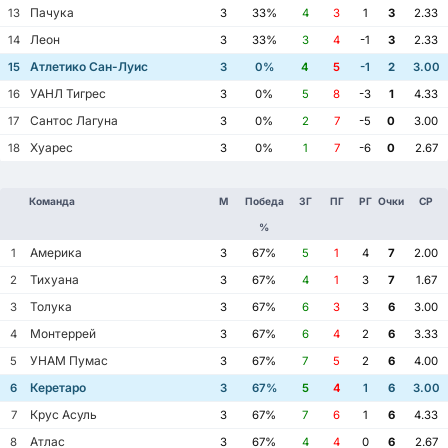
Пачука
13
3
33%
4
3
1
3
2.33
Леон
14
3
33%
3
4
-1
3
2.33
Атлетико Сан-Луис
15
3
0%
4
5
-1
2
3.00
УАНЛ Тигрес
16
3
0%
5
8
-3
1
4.33
Сантос Лагуна
17
3
0%
2
7
-5
0
3.00
Хуарес
18
3
0%
1
7
-6
0
2.67
Команда
М
Победа
ЗГ
ПГ
РГ
Очки
СР
%
Америка
1
3
67%
5
1
4
7
2.00
Тихуана
2
3
67%
4
1
3
7
1.67
Толука
3
3
67%
6
3
3
6
3.00
Монтеррей
4
3
67%
6
4
2
6
3.33
УНАМ Пумас
5
3
67%
7
5
2
6
4.00
Керетаро
6
3
67%
5
4
1
6
3.00
Крус Асуль
7
3
67%
7
6
1
6
4.33
Атлас
8
3
67%
4
4
0
6
2.67