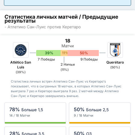
Статистика личных матчей / Предыдущие
результаты
- Атлетико Сан-Луис против Керетаро
18
Матчи
39%
11%
50%
7 Победы
9 Победы
Atlético San
Querétaro
2 Ничьи
Luis
(50%)
(11%)
(39%)
Статистика личных встреч Атлетико Сан-Луис vs Керетаро's
показывает, что в сыгранных 18 матчах, в которых Атлетико Сан-Луис
выиграла 7 раз и Керетаро выиграла 9 раз. 2 матчей между Атлетико
Сан-Луис и Керетаро завершились вничью.
78%
50%
Больше 1,5
Больше 2,5
14 / 18 Матчи
9 / 18 Матчи
28%
50%
Больше 3,5
ОЗ