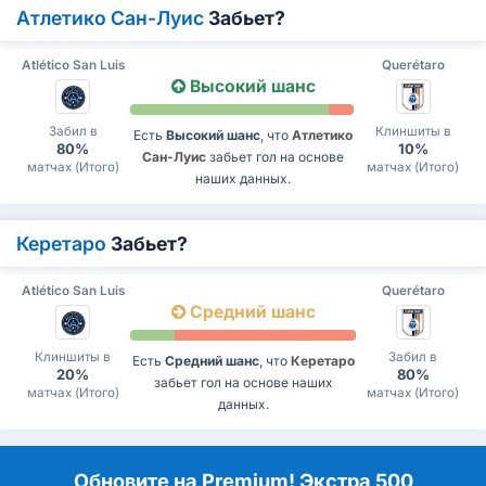
Атлетико Сан-Луис
Забьет?
Atlético San Luis
Querétaro
Высокий шанс
Забил в
Клиншиты в
Есть
Высокий шанс
, что
Атлетико
80%
10%
Сан-Луис
забьет гол на основе
матчах (Итого)
матчах (Итого)
наших данных.
Керетаро
Забьет?
Atlético San Luis
Querétaro
Средний шанс
Клиншиты в
Забил в
Есть
Средний шанс
, что
Керетаро
20%
80%
забьет гол на основе наших
матчах (Итого)
матчах (Итого)
данных.
Обновите на Premium! Экстра 500