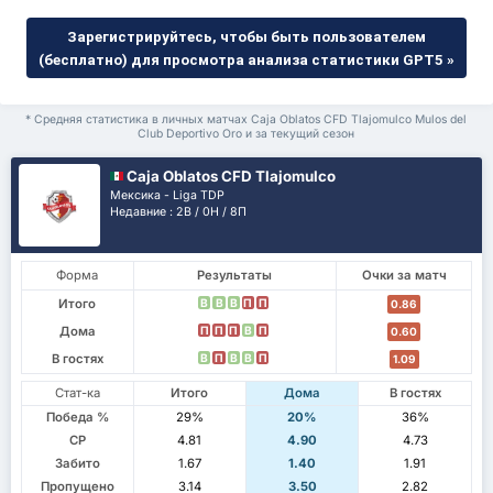
Зарегистрируйтесь, чтобы быть пользователем
(бесплатно) для просмотра анализа статистики GPT5 »
* Средняя статистика в личных матчах Caja Oblatos CFD Tlajomulco Mulos del
Club Deportivo Oro и за текущий сезон
Caja Oblatos CFD Tlajomulco
Мексика - Liga TDP
Недавние : 2В / 0Н / 8П
Форма
Результаты
Очки за матч
Итого
В
В
В
П
П
0.86
Дома
П
П
П
В
П
0.60
В гостях
В
П
В
В
П
1.09
Стат-ка
Итого
Дома
В гостях
Победа %
29%
20%
36%
СР
4.81
4.90
4.73
Забито
1.67
1.40
1.91
Пропущено
3.14
3.50
2.82