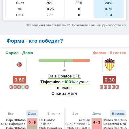
Счет
25%
30%
20%
xG
-0.25
0
0.75
ОЖП
2.31
0
3.31
Что означает эта статистика? Прочитайте в нашем руководстве
Форма - кто победит?
Форма - Дома
Форма - В гостях
Caja Oblatos CFD
0.60
0.30
Tlajomulco
+100%
лучше
П
П
П
В
П
П
П
П
П
П
в плане
Очки за матч
Все
Дома
В гостях
Все
Дома
В гостях
Caja Oblatos
FC Diablos
Acatlan
Mulos del Club
0 - 8
4 - 2
CFD Tlajomulco
Tesistan
Cuauhtemoc FC
Deportivo Oro
Caja Oblatos
Club Deportivo
Club HO GAR H
Mulos del Club