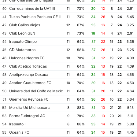
CdF Charales de Chapala
39
10
80%
28
14
14
24
4.20
Correcaminos de la UAT III
40
11
73%
20
12
8
24
2.91
Tuzos Pachuca Pachuca CF II
41
11
73%
34
26
8
24
5.45
Club Gallos Viejos
42
12
67%
23
16
7
24
3.25
Club Leon GEN
43
11
73%
18
14
4
24
2.91
Irapuato Olimpo
44
11
64%
37
22
15
23
5.36
CD Matamoros
45
12
58%
37
26
11
23
5.25
Halcones Negros FC
46
10
70%
31
12
19
22
4.30
Club Atletico Toltecas
47
11
64%
32
13
19
22
4.09
Алебрихес де Оахака
48
11
64%
34
16
18
22
4.55
Acatlan Cuauhtemoc FC
49
10
70%
29
16
13
22
4.50
Universidad del Golfo de Mexico FC
50
11
64%
31
20
11
22
4.64
Guerreros Reynosa FC
51
11
64%
36
26
10
22
5.64
Morelia Ud Michoacana
52
8
88%
31
10
21
21
5.13
FormaFutIntegral AC
53
9
78%
33
13
20
21
5.11
Irapuato II
54
8
88%
33
14
19
21
5.88
Oceania FC
55
11
64%
34
15
19
21
4.45