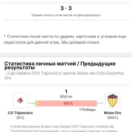
3
-
3
*Время голов в этом матче не фиксировалось
* Статистика после матча по ударам, карточкам и угловым еще
недоступна для данной игры. Мы добавим позже.
Статистика личных матчей / Предыдущие
результаты
- Caja Oblatos CFD Tlajomulco против Mulos del Club Deportivo
Oro
1
Матчи
0%
0%
100%
1 Победы
CO Tlajomulco
Mulos Oro
(0%)
(100%)
Статистика личных встреч Caja Oblatos CFD Tlajomulco vs Mulos del
Club Deportivo Oro's показывает, что в сыгранных 1 матчах, в которых