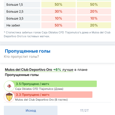
50%
50%
Больше 1,5
30%
20%
Больше 2,5
10%
10%
Больше 3,5
50%
20%
Не забил
* Статистика забитых голов Caja Oblatos CFD Tlajomulco's дома и Mulos del Club
Deportivo Oro's в гостевых матчах.
Пропущенные голы
Кто пропустит голы?
Mulos del Club Deportivo Oro
+6%
лучше
в плане
Пропущенные голы
3.5 Пропущено / матч
Caja Oblatos CFD Tlajomulco (Дома)
3.3 Пропущено / матч
Mulos del Club Deportivo Oro (В гостях)
Исход
1Т/2Т