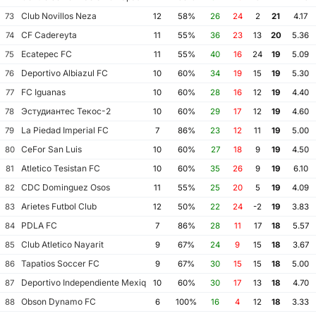
Club Novillos Neza
73
12
58%
26
24
2
21
4.17
CF Cadereyta
74
11
55%
36
23
13
20
5.36
Ecatepec FC
75
11
55%
40
16
24
19
5.09
Deportivo Albiazul FC
76
10
60%
34
19
15
19
5.30
FC Iguanas
77
10
60%
28
16
12
19
4.40
Эстудиантес Текос-2
78
10
60%
29
17
12
19
4.60
La Piedad Imperial FC
79
7
86%
23
12
11
19
5.00
CeFor San Luis
80
10
60%
27
18
9
19
4.50
Atletico Tesistan FC
81
10
60%
35
26
9
19
6.10
CDC Dominguez Osos
82
11
55%
25
20
5
19
4.09
Arietes Futbol Club
83
12
50%
22
24
-2
19
3.83
PDLA FC
84
7
86%
28
11
17
18
5.57
Club Atletico Nayarit
85
9
67%
24
9
15
18
3.67
Tapatios Soccer FC
86
9
67%
30
15
15
18
5.00
Deportivo Independiente Mexiquense
87
10
60%
30
17
13
18
4.70
Obson Dynamo FC
88
6
100%
16
4
12
18
3.33