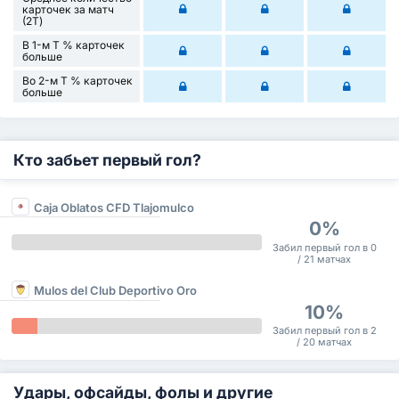
карточек за матч
(2Т)
В 1-м Т % карточек
больше
Во 2-м Т % карточек
больше
Кто забьет первый гол?
Caja Oblatos CFD Tlajomulco
0%
Забил первый гол в 0
/ 21 матчах
Mulos del Club Deportivo Oro
10%
Забил первый гол в 2
/ 20 матчах
Удары, офсайды, фолы и другие