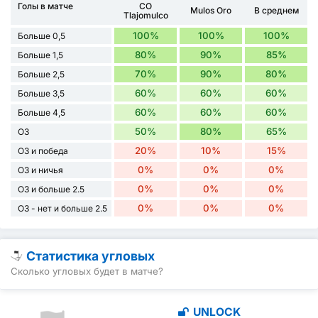
Голы в матче
CO
Mulos Oro
В среднем
Tlajomulco
100%
100%
100%
Больше 0,5
80%
90%
85%
Больше 1,5
70%
90%
80%
Больше 2,5
60%
60%
60%
Больше 3,5
60%
60%
60%
Больше 4,5
50%
80%
65%
ОЗ
20%
10%
15%
ОЗ и победа
0%
0%
0%
ОЗ и ничья
0%
0%
0%
ОЗ и больше 2.5
0%
0%
0%
ОЗ - нет и больше 2.5
Статистика угловых
Сколько угловых будет в матче?
UNLOCK