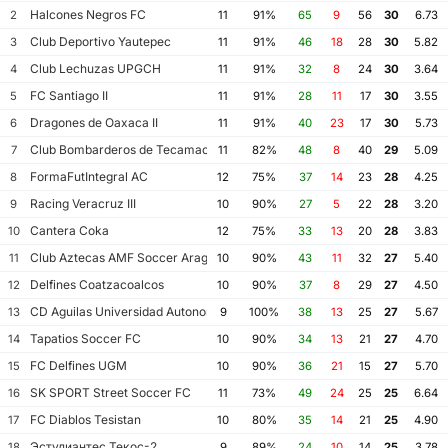
Halcones Negros FC
2
11
91%
65
9
56
30
6.73
Club Deportivo Yautepec
3
11
91%
46
18
28
30
5.82
Club Lechuzas UPGCH
4
11
91%
32
8
24
30
3.64
FC Santiago II
5
11
91%
28
11
17
30
3.55
Dragones de Oaxaca II
6
11
91%
40
23
17
30
5.73
Club Bombarderos de Tecamac
7
11
82%
48
8
40
29
5.09
FormaFutIntegral AC
8
12
75%
37
14
23
28
4.25
Racing Veracruz III
9
10
90%
27
5
22
28
3.20
Cantera Coka
10
12
75%
33
13
20
28
3.83
Club Aztecas AMF Soccer Aragon
11
10
90%
43
11
32
27
5.40
Delfines Coatzacoalcos
12
10
90%
37
8
29
27
4.50
CD Aguilas Universidad Autonoma de Guerrero
13
9
100%
38
13
25
27
5.67
Tapatios Soccer FC
14
10
90%
34
13
21
27
4.70
FC Delfines UGM
15
10
90%
36
21
15
27
5.70
SK SPORT Street Soccer FC
16
11
73%
49
24
25
25
6.64
FC Diablos Tesistan
17
10
80%
35
14
21
25
4.90
Эстудиантес Текос-2
18
9
89%
24
10
14
25
3.78