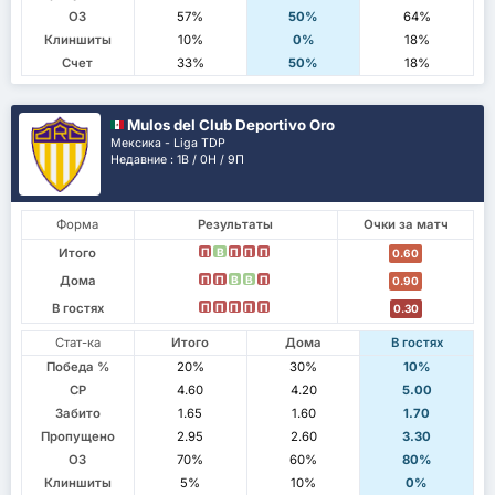
ОЗ
57%
50%
64%
Клиншиты
10%
0%
18%
Счет
33%
50%
18%
Mulos del Club Deportivo Oro
Мексика - Liga TDP
Недавние : 1В / 0Н / 9П
Форма
Результаты
Очки за матч
Итого
П
В
П
П
П
0.60
Дома
П
П
В
В
П
0.90
В гостях
П
П
П
П
П
0.30
Стат-ка
Итого
Дома
В гостях
Победа %
20%
30%
10%
СР
4.60
4.20
5.00
Забито
1.65
1.60
1.70
Пропущено
2.95
2.60
3.30
ОЗ
70%
60%
80%
Клиншиты
5%
10%
0%