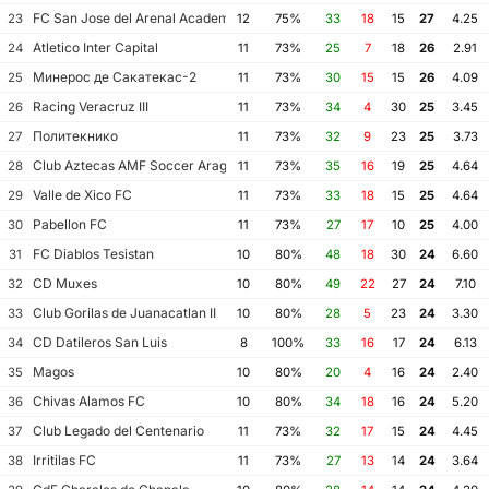
FC San Jose del Arenal Academia America Leyendas
23
12
75%
33
18
15
27
4.25
Atletico Inter Capital
24
11
73%
25
7
18
26
2.91
Минерос де Сакатекас-2
25
11
73%
30
15
15
26
4.09
Racing Veracruz III
26
11
73%
34
4
30
25
3.45
Политекнико
27
11
73%
32
9
23
25
3.73
Club Aztecas AMF Soccer Aragon
28
11
73%
35
16
19
25
4.64
Valle de Xico FC
29
11
73%
33
18
15
25
4.64
Pabellon FC
30
11
73%
27
17
10
25
4.00
FC Diablos Tesistan
31
10
80%
48
18
30
24
6.60
CD Muxes
32
10
80%
49
22
27
24
7.10
Club Gorilas de Juanacatlan II
33
10
80%
28
5
23
24
3.30
CD Datileros San Luis
34
8
100%
33
16
17
24
6.13
Magos
35
10
80%
20
4
16
24
2.40
Chivas Alamos FC
36
10
80%
34
18
16
24
5.20
Club Legado del Centenario
37
11
73%
32
17
15
24
4.45
Irritilas FC
38
11
73%
27
13
14
24
3.64