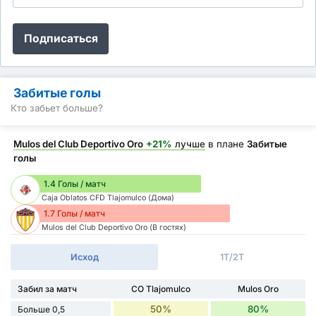
Подписаться
Забитые голы
Кто забьет больше?
Mulos del Club Deportivo Oro
+21%
лучше
в плане
Забитые
голы
1.4 Голы / матч
Caja Oblatos CFD Tlajomulco (Дома)
1.7 Голы / матч
Mulos del Club Deportivo Oro (В гостях)
Исход
1Т/2Т
Забил за матч
CO Tlajomulco
Mulos Oro
50%
80%
Больше 0,5