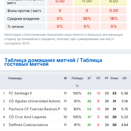
0.00
11.00
6.00
матч
0
0
0.00
Фолы против / матч
0%
36%
18%
Среднее владение
0%
0%
0%
% ничьих
Некоторые статистические показатели округляются в большую или меньшую
сторону до ближайшего процента, поэтому при суммировании они могут
составлять 101%.
Таблица домашних матчей / Таблица
гостевых матчей
Команда
М
Победа
ЗГ
ПГ
РГ
Очки
СР
%
FC Santiago II
1
11
100%
44
15
29
33
5.36
CD Aguilas Universidad Autonoma de Guerrero
2
11
91%
48
9
39
31
5.18
Pachuca CF Fuerzas Basicas Pachuca CF III
3
12
83%
54
15
39
31
5.75
CD Cruz Azul Lagunas
4
10
100%
47
5
42
30
5.20
Delfines Coatzacoalcos
5
11
91%
45
6
39
30
4.64