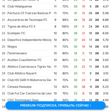
Club Hidalguense
19
11
73%
28
19
9
25
4.27
Pachuca CF Fuerzas Basicas Pachuca CF III
20
11
73%
41
15
26
24
5.09
Azucareros de Tezonapa FC
21
9
89%
44
18
26
24
6.89
Tigres de Alica FC II
22
8
100%
29
5
24
24
4.25
Ecatepec FC
23
10
80%
39
21
18
24
6.00
Deportivo Independiente Mexiquense
24
10
80%
37
20
17
24
5.70
Magos
25
11
73%
30
16
14
24
4.18
Политекнико
26
10
80%
18
5
13
24
2.30
Acatlan Cuauhtemoc FC
27
10
80%
23
12
11
24
3.50
Atletico Cuernavaca Tigres Yautepec
28
11
73%
33
22
11
24
5.00
Club Atletico Nayarit
29
10
80%
20
11
9
24
3.10
Club HO GAR H Matamoros Gavilanes FC Matamoros II
30
11
73%
30
23
7
24
4.82
Сельва Каньера
31
13
62%
30
38
-8
24
5.23
Club Fut Car Cachorros de Leon
32
10
70%
23
8
15
22
3.10
CDC Dominguez Osos
33
12
50%
31
17
14
22
4.00
PREMIUM-ПОДПИСКА. ПРИБЫЛЬ СЕЙЧАС
Universidad del Golfo de Mexico FC
34
11
64%
30
19
11
22
4.45