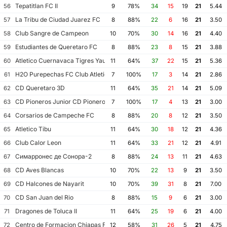
Tepatitlan FC II
56
9
78%
34
15
19
21
5.44
La Tribu de Ciudad Juarez FC
57
8
88%
22
6
16
21
3.50
Club Sangre de Campeon
58
10
70%
30
14
16
21
4.40
Estudiantes de Queretaro FC
59
8
88%
23
8
15
21
3.88
Atletico Cuernavaca Tigres Yautepec
60
11
64%
37
22
15
21
5.36
H2O Purepechas FC Club Atletico Morelia II
61
7
100%
17
3
14
21
2.86
CD Queretaro 3D
62
11
64%
35
21
14
21
5.09
CD Pioneros Junior CD Pioneros de Cancun II
63
7
100%
17
4
13
21
3.00
Corsarios de Campeche FC
64
8
88%
20
8
12
21
3.50
Atletico Tibu
65
11
64%
30
18
12
21
4.36
Club Calor Leon
66
11
64%
33
21
12
21
4.91
Симарронес де Сонора-2
67
8
88%
24
13
11
21
4.63
CD Aves Blancas
68
10
70%
22
13
9
21
3.50
CD Halcones de Nayarit
69
10
70%
39
31
8
21
7.00
CD San Juan del Rio
70
8
88%
15
9
6
21
3.00
Dragones de Toluca II
71
11
64%
25
19
6
21
4.00
Centro de Formacion Chiapas Futbol
72
12
58%
31
26
5
21
4.75