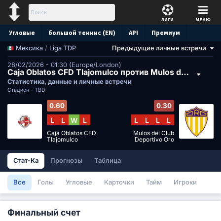
ЛИГИ
МЕНЮ
Угловые
большой теннис (EN)
API
Премиум
/
Liga TDP
Предыдущие личные встречи
Мексика
Прогноз
28/02/2026 - 01:30 (Europe/London)
Caja Oblatos CFD Tlajomulco против Mulos del Club Deportivo Oro
Статистика, данные и личные встречи
Стадион -
TBD
0.60
0.30
L
L
W
L
L
L
L
L
Caja Oblatos CFD
Mulos del Club
Tlajomulco
Deportivo Oro
Стат-Ка
Прогнозы
Таблица
Все
Голы
Угловые
Карточки
Тайм
Игроки
Финальный счет