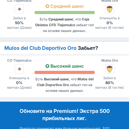
CO Tlajomulco
Mulos Oro
Средний шанс
Забил в
Клиншиты в
Есть
Средний шанс
, что
Caja
50%
0%
Oblatos CFD Tlajomulco
забьет гол
матчах (Дома)
матчах (В гостях)
на основе наших данных.
Mulos del Club Deportivo Oro
Забьет?
CO Tlajomulco
Mulos Oro
Высокий шанс
Клиншиты в
Забил в
Есть
Высокий шанс
, что
Mulos del
0%
80%
Club Deportivo Oro
забьет гол на
матчах (Дома)
матчах (В гостях)
основе наших данных.
Обновите на Premium! Экстра 500
прибильных лиг.
Premium принесет вам больше выигрышей. 500