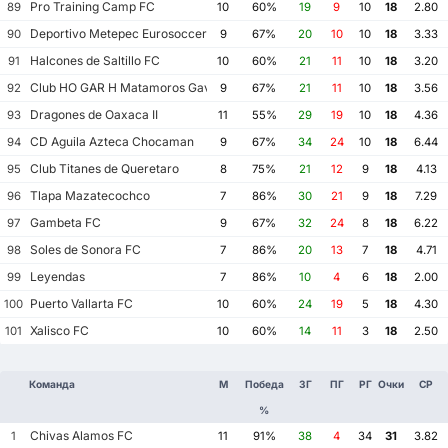
Pro Training Camp FC
89
10
60%
19
9
10
18
2.80
Deportivo Metepec Eurosoccer FC
90
9
67%
20
10
10
18
3.33
Halcones de Saltillo FC
91
10
60%
21
11
10
18
3.20
Club HO GAR H Matamoros Gavilanes FC Matamoros II
92
9
67%
21
11
10
18
3.56
Dragones de Oaxaca II
93
11
55%
29
19
10
18
4.36
CD Aguila Azteca Chocaman
94
9
67%
34
24
10
18
6.44
Club Titanes de Queretaro
95
8
75%
21
12
9
18
4.13
Tlapa Mazatecochco
96
7
86%
30
21
9
18
7.29
Gambeta FC
97
9
67%
32
24
8
18
6.22
Soles de Sonora FC
98
7
86%
20
13
7
18
4.71
Leyendas
99
7
86%
10
4
6
18
2.00
Puerto Vallarta FC
100
10
60%
24
19
5
18
4.30
Xalisco FC
101
10
60%
14
11
3
18
2.50
Команда
М
Победа
ЗГ
ПГ
РГ
Очки
СР
%
Chivas Alamos FC
1
11
91%
38
4
34
31
3.82