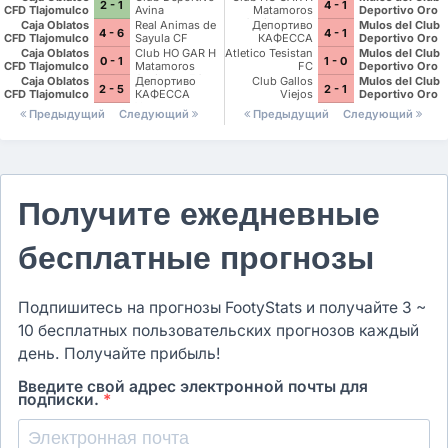
2 - 1
4 - 1
CFD Tlajomulco
Avina
Matamoros
Deportivo Oro
Gavilanes FC
Caja Oblatos
Real Animas de
Депортиво
Mulos del Club
4 - 6
4 - 1
Matamoros II
CFD Tlajomulco
Sayula CF
КАФЕССА
Deportivo Oro
Халиско
Caja Oblatos
Club HO GAR H
Atletico Tesistan
Mulos del Club
0 - 1
1 - 0
CFD Tlajomulco
Matamoros
FC
Deportivo Oro
Gavilanes FC
Caja Oblatos
Депортиво
Club Gallos
Mulos del Club
2 - 5
2 - 1
Matamoros II
CFD Tlajomulco
КАФЕССА
Viejos
Deportivo Oro
Халиско
Предыдущий
Следующий
Предыдущий
Следующий
Получите ежедневные
бесплатные прогнозы
Подпишитесь на прогнозы FootyStats и получайте 3 ~
10 бесплатных пользовательских прогнозов каждый
день. Получайте прибыль!
Введите свой адрес электронной почты для
подписки.
*