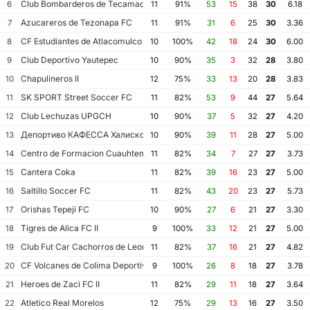
Club Bombarderos de Tecamac
6
11
91%
53
15
38
30
6.18
Azucareros de Tezonapa FC
7
11
91%
31
6
25
30
3.36
CF Estudiantes de Atlacomulco
8
10
100%
42
18
24
30
6.00
Club Deportivo Yautepec
9
10
90%
35
3
32
28
3.80
Chapulineros II
10
12
75%
33
13
20
28
3.83
SK SPORT Street Soccer FC
11
11
82%
53
9
44
27
5.64
Club Lechuzas UPGCH
12
10
90%
37
5
32
27
4.20
Депортиво КАФЕССА Халиско
13
10
90%
39
11
28
27
5.00
Centro de Formacion Cuauhtemoc Blanco
14
11
82%
34
7
27
27
3.73
Cantera Coka
15
11
82%
39
16
23
27
5.00
Saltillo Soccer FC
16
11
82%
43
20
23
27
5.73
Orishas Tepeji FC
17
10
90%
27
6
21
27
3.30
Tigres de Alica FC II
18
9
100%
33
12
21
27
5.00
Club Fut Car Cachorros de Leon
19
11
82%
37
16
21
27
4.82
CF Volcanes de Colima Deportivo Tala
20
9
100%
26
8
18
27
3.78
Heroes de Zaci FC II
21
11
82%
29
11
18
27
3.64
Atletico Real Morelos
22
12
75%
29
13
16
27
3.50