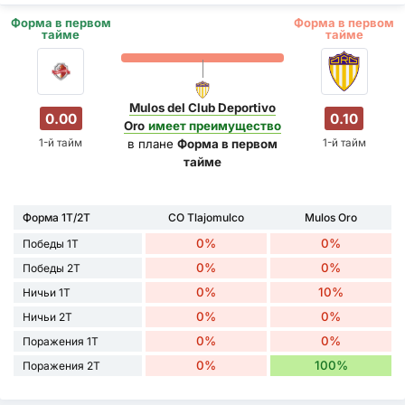
Форма в первом
Форма в первом
тайме
тайме
Mulos del Club Deportivo
0.00
0.10
Oro
имеет преимущество
1-й тайм
1-й тайм
в плане
Форма в первом
тайме
Форма 1Т/2Т
CO Tlajomulco
Mulos Oro
0%
0%
Победы 1Т
0%
0%
Победы 2Т
0%
10%
Ничьи 1Т
0%
0%
Ничьи 2Т
0%
0%
Поражения 1Т
0%
100%
Поражения 2Т