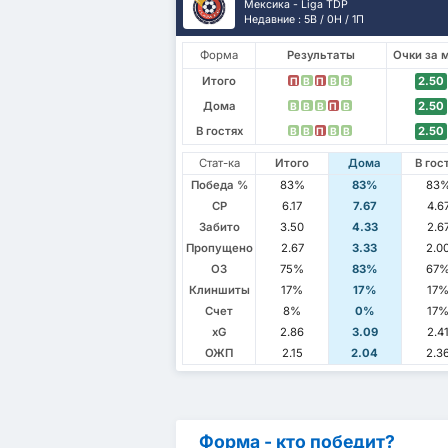
Мексика - Liga TDP
Недавние : 5В / 0Н / 1П
Форма
Результаты
Очки за 
Итого
2.50
П
В
П
В
В
Дома
2.50
В
В
В
П
В
В гостях
2.50
В
В
П
В
В
Стат-ка
Итого
Дома
В гос
Победа %
83%
83%
83
СР
6.17
7.67
4.6
Забито
3.50
4.33
2.6
Пропущено
2.67
3.33
2.0
ОЗ
75%
83%
67
Клиншиты
17%
17%
17
Счет
8%
0%
17
xG
2.86
3.09
2.4
ОЖП
2.15
2.04
2.3
Форма - кто победит?