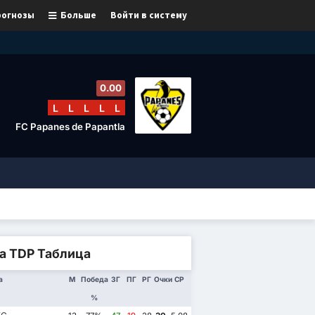
рогнозы
Больше
Войти в систему
0.00
L
L
L
L
L
FC Papanes de Papantla
ga TDP Таблица
а
М
Победа
ЗГ
ПГ
РГ
Очки
СР
%