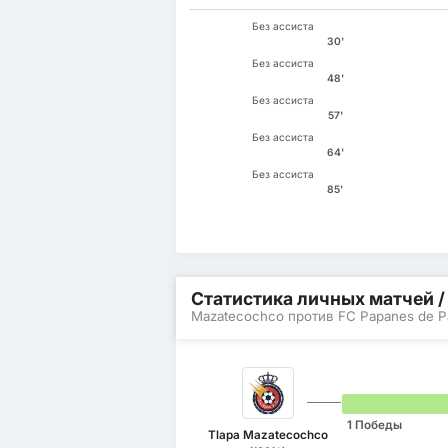
Без ассиста
30'
Без ассиста
48'
Без ассиста
57'
Без ассиста
64'
Без ассиста
85'
Статистика личных матчей 
Mazatecochco против FC Papanes de P
1 Победы
Tlapa Mazatecochco