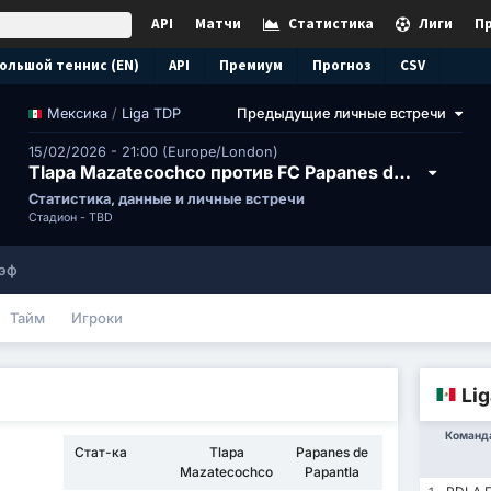
API
Матчи
Статистика
Лиги
П
ольшой теннис (EN)
API
Премиум
Прогноз
CSV
/
Liga TDP
Предыдущие личные встречи
Мексика
15/02/2026 - 21:00 (Europe/London)
Tlapa Mazatecochco против FC Papanes de Papantla
Статистика, данные и личные встречи
Стадион -
TBD
эф
Тайм
Игроки
Li
Команд
Стат-ка
Tlapa
Papanes de
Mazatecochco
Papantla