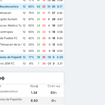
FC
13
77%
47
19
28
30
5.08
Mazatecochco
12
83%
42
32
10
30
6.17
Tehuacan
12
75%
32
21
11
27
4.42
gullo Surtam
12
67%
32
24
8
26
4.67
ccer Atletico Tulancingo
12
50%
24
20
4
19
3.67
cantropos
12
50%
20
23
-3
18
3.58
de Puebla FC
12
42%
33
39
-6
16
6.00
Tehuacan de la Franja
12
33%
25
28
-3
12
4.42
ros
12
33%
25
29
-4
12
4.50
anes de Papantla
12
17%
19
35
-16
6
4.50
ivo JEM FC
13
8%
7
36
-29
3
3.31
эф
т
Коэф
Стат-ка
Mazatecochco
1.34
83
%
nes de Papantla
6.92
0
%