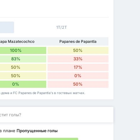
1Т/2Т
lapa Mazatecochco
Papanes de Papantla
100%
50%
83%
33%
50%
17%
50%
0%
0%
50%
 дома и FC Papanes de Papantla's в гостевых матчах.
стит голы?
в плане
Пропущенные голы