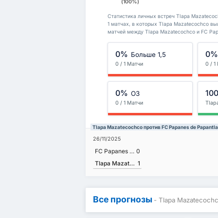
(100%)
Статистика личных встреч Tlapa Mazatecoch
1 матчах, в которых Tlapa Mazatecochco выи
матчей между Tlapa Mazatecochco и FC Pap
0%
0
Больше 1,5
0 / 1 Матчи
0 / 
0%
10
ОЗ
0 / 1 Матчи
Tlap
Tlapa Mazatecochco против FC Papanes de Papant
26/11/2025
FC Papanes de Papantla
0
Tlapa Mazatecochco
1
Все прогнозы
- Tlapa Mazatecochc