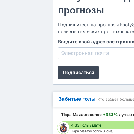
прогнозы
Подпишитесь на прогнозы FootySt
пользовательских прогнозов ка
Введите свой адрес электронн
Подписаться
Забитые голы
Кто забьет больш
Tlapa Mazatecochco
+333%
лучше
4.33 Голы / матч
Tlapa Mazatecochco (Дома)