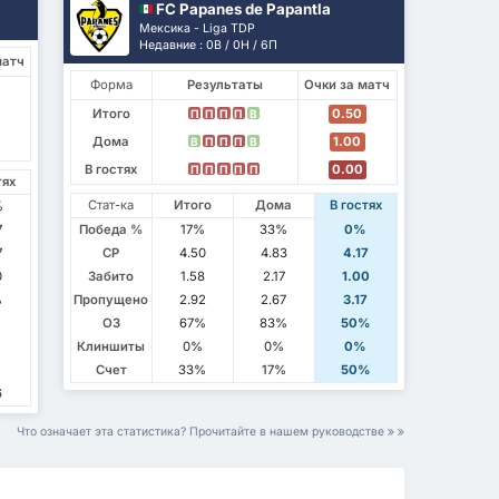
FC Papanes de Papantla
Мексика - Liga TDP
Недавние : 0В / 0Н / 6П
матч
Форма
Результаты
Очки за матч
Итого
0.50
П
П
П
П
В
Дома
1.00
В
П
П
П
В
В гостях
0.00
П
П
П
П
П
тях
Стат-ка
Итого
Дома
В гостях
%
7
Победа %
17%
33%
0%
7
СР
4.50
4.83
4.17
0
Забито
1.58
2.17
1.00
%
Пропущено
2.92
2.67
3.17
%
ОЗ
67%
83%
50%
%
Клиншиты
0%
0%
0%
1
Счет
33%
17%
50%
6
Что означает эта статистика? Прочитайте в нашем руководстве