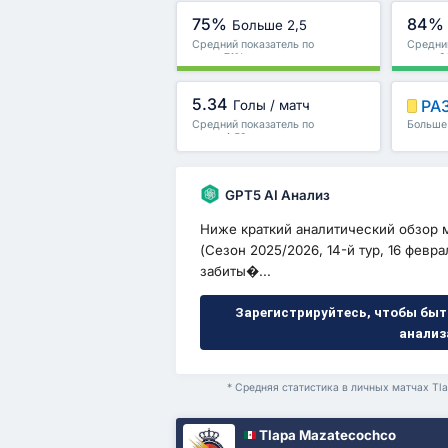
75%
84%
Больше 2,5
Средний показатель по
Средний
лиге : 71%
лиге : 
5.34
РА
Голы / матч
Средний показатель по
Больше 
лиге : 4.52
и други
GPT5 AI Анализ
Ниже краткий аналитический обзор м
(Сезон 2025/2026, 14-й тур, 16 февр
забиты�...
Зарегистрируйтесь, чтобы быт
анализ
* Средняя статистика в личных матчах Tla
Tlapa Mazatecochco