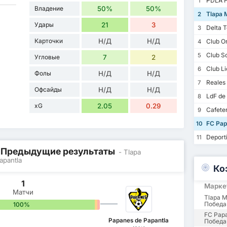
PDLA 
1
Владение
50%
50%
Tlapa 
2
Удары
21
3
Delta 
3
Карточки
Н/Д
Н/Д
Club Or
4
Club So
5
Угловые
7
2
Club Li
6
Фолы
Н/Д
Н/Д
Reales 
7
Офсайды
Н/Д
Н/Д
LdF de 
8
xG
2.05
0.29
Cafete
9
FC Pap
10
Deport
11
/ Предыдущие результаты
- Tlapa
apantla
Ко
1
Марке
Матчи
Tlapa 
Победа
100%
0%
0%
FC Papa
Papanes de Papantla
Победа