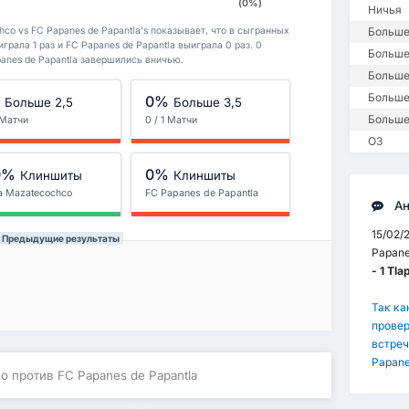
(0%)
Ничья
Больше
co vs FC Papanes de Papantla's показывает, что в сыгранных
грала 1 раз и FC Papanes de Papantla выиграла 0 раз. 0
Больше 
anes de Papantla завершились вничью.
Больше
Больше
%
0%
Больше 2,5
Больше 3,5
Больше
1 Матчи
0 / 1 Матчи
ОЗ
0%
0%
Клиншиты
Клиншиты
a Mazatecochco
FC Papanes de Papantla
Ан
15/02/
la Предыдущие результаты
Papane
- 1 Tl
Так ка
провер
встреч
Papane
o против FC Papanes de Papantla