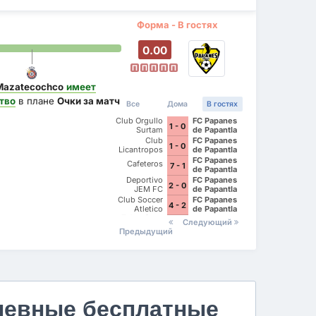
Форма - В гостях
0.00
П
П
П
П
П
Mazatecochco
имеет
тво
в плане
Очки за матч
Все
Дома
В гостях
Club Orgullo
FC Papanes
1 - 0
Surtam
de Papantla
Club
FC Papanes
1 - 0
Licantropos
de Papantla
FC Papanes
Cafeteros
7 - 1
de Papantla
Deportivo
FC Papanes
2 - 0
JEM FC
de Papantla
Club Soccer
FC Papanes
4 - 2
Atletico
de Papantla
Tulancingo
Следующий
Предыдущий
невные бесплатные