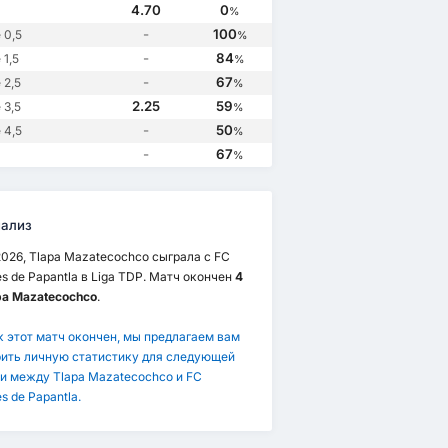
4.70
0
%
-
100
 0,5
%
-
84
1,5
%
-
67
 2,5
%
2.25
59
 3,5
%
-
50
 4,5
%
-
67
%
ализ
2026, Tlapa Mazatecochco сыграла с FC
s de Papantla в Liga TDP. Матч окончен
4
apa Mazatecochco
.
к этот матч окончен, мы предлагаем вам
ить личную статистику для следующей
и между Tlapa Mazatecochco и FC
s de Papantla.