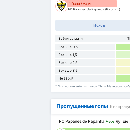
1 Голы / матч
FC Papanes de Papantla (В гостях)
Исход
Забил за матч
T
Больше 0,5
Больше 1,5
Больше 2,5
Больше 3,5
Не забил
* Статистика забитых голов Tlapa Mazatecochco's
Пропущенные голы
Кто пропу
FC Papanes de Papantla
+5%
лучше