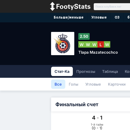
Больше/меньше
Угловые
ОЗ
б
2.50
W
W
W
L
W
Tlapa Mazatecochco
Стат-Ка
Прогнозы
Таблица
Ко
Все
Голы
Угловые
Карточки
Финальный счет
4
-
1
1-й тайм
(0 - 1)