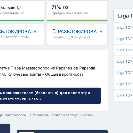
71%
Больше 1,5
ОЗ
 показатель по
Средний показатель по
Liga 
83%
лиге : 54%
Liga TDP
ЗБЛОКИРОВАТЬ
РАЗБЛОКИРОВАТЬ
1.5, матч/2-й тайм
Больше 8.5, 9.5 и другие
Liga TDP
е
Liga TDP
Liga TDP
атча Tlapa Mazatecochco vs Papanes de Papantla
Liga TDP
аля). Ключевые факты - Общая вероятность
Liga TDP
ь пользователем (бесплатно) для просмотра
Liga TDP
а статистики GPT5 »
pa Mazatecochco FC Papanes de Papantla и за текущий сезон