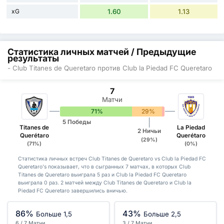
xG
1.60
1.13
Статистика личных матчей / Предыдущие
результаты
- Club Titanes de Queretaro против Club la Piedad FC Queretaro
7
Матчи
71%
29%
0%
5 Победы
Titanes de
La Piedad
2 Ничьи
Querétaro
Querétaro
(29%)
(71%)
(0%)
Статистика личных встреч Club Titanes de Queretaro vs Club la Piedad FC
Queretaro's показывает, что в сыгранных 7 матчах, в которых Club
Titanes de Queretaro выиграла 5 раз и Club la Piedad FC Queretaro
выиграла 0 раз. 2 матчей между Club Titanes de Queretaro и Club la
Piedad FC Queretaro завершились вничью.
86%
43%
Больше 1,5
Больше 2,5
6 / 7 Матчи
3 / 7 Матчи