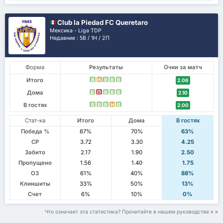
Club la Piedad FC Queretaro
Мексика - Liga TDP
Недавние : 5В / 1Н / 2П
Форма
Результаты
Очки за матч
Итого
В
Н
В
В
В
2.06
Дома
В
П
В
В
В
2.10
В гостях
В
В
В
Н
В
2.00
Стат-ка
Итого
Дома
В гостях
Победа %
67%
70%
63%
СР
3.72
3.30
4.25
Забито
2.17
1.90
2.50
Пропущено
1.56
1.40
1.75
ОЗ
61%
40%
88%
Клиншиты
33%
50%
13%
Счет
6%
10%
0%
Что означает эта статистика? Прочитайте в нашем руководстве