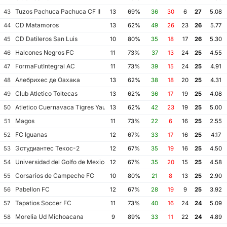
Tuzos Pachuca Pachuca CF II
43
13
69%
36
30
6
27
5.08
CD Matamoros
44
13
62%
49
26
23
26
5.77
CD Datileros San Luis
45
10
80%
35
18
17
26
5.30
Halcones Negros FC
46
11
73%
37
13
24
25
4.55
FormaFutIntegral AC
47
11
73%
39
15
24
25
4.91
Алебрихес де Оахака
48
13
62%
38
18
20
25
4.31
Club Atletico Toltecas
49
13
62%
36
17
19
25
4.08
Atletico Cuernavaca Tigres Yautepec
50
13
62%
42
23
19
25
5.00
Magos
51
11
73%
22
6
16
25
2.55
FC Iguanas
52
12
67%
33
17
16
25
4.17
Эстудиантес Текос-2
53
12
67%
35
19
16
25
4.50
Universidad del Golfo de Mexico FC
54
12
67%
35
20
15
25
4.58
Corsarios de Campeche FC
55
10
80%
21
8
13
25
2.90
Pabellon FC
56
12
67%
28
19
9
25
3.92
Tapatios Soccer FC
57
11
73%
40
16
24
24
5.09
Morelia Ud Michoacana
58
9
89%
33
11
22
24
4.89