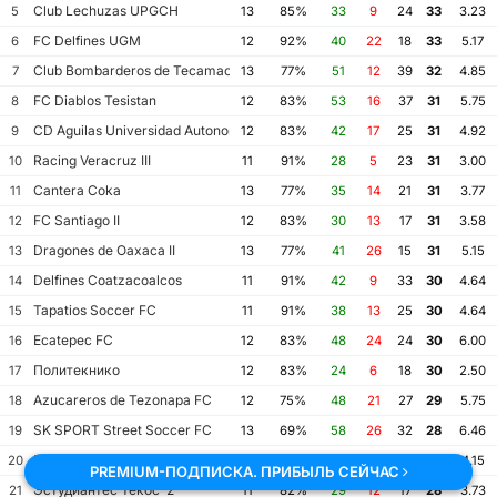
Club Lechuzas UPGCH
5
13
85%
33
9
24
33
3.23
FC Delfines UGM
6
12
92%
40
22
18
33
5.17
Club Bombarderos de Tecamac
7
13
77%
51
12
39
32
4.85
FC Diablos Tesistan
8
12
83%
53
16
37
31
5.75
CD Aguilas Universidad Autonoma de Guerrero
9
12
83%
42
17
25
31
4.92
Racing Veracruz III
10
11
91%
28
5
23
31
3.00
Cantera Coka
11
13
77%
35
14
21
31
3.77
FC Santiago II
12
12
83%
30
13
17
31
3.58
Dragones de Oaxaca II
13
13
77%
41
26
15
31
5.15
Delfines Coatzacoalcos
14
11
91%
42
9
33
30
4.64
Tapatios Soccer FC
15
11
91%
38
13
25
30
4.64
Ecatepec FC
16
12
83%
48
24
24
30
6.00
Политекнико
17
12
83%
24
6
18
30
2.50
Azucareros de Tezonapa FC
18
12
75%
48
21
27
29
5.75
SK SPORT Street Soccer FC
19
13
69%
58
26
32
28
6.46
FormaFutIntegral AC
20
13
69%
38
16
22
28
4.15
PREMIUM-ПОДПИСКА. ПРИБЫЛЬ СЕЙЧАС
Эстудиантес Текос-2
21
11
82%
29
12
17
28
3.73