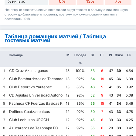
0%
13%
7%
% ничьих
Некоторые статистические показатели округляются в большую или меньшую
сторону до ближайшего процента, поэтому при суммировании они могут
составлять 101%.
Таблица домашних матчей / Таблица
гостевых матчей
Команда
М
Победа
ЗГ
ПГ
РГ
Очки
СР
%
CD Cruz Azul Lagunas
1
13
100%
53
6
47
39
4.54
Club Bombarderos de Tecamac
2
13
92%
64
19
45
36
6.38
Club Deportivo Yautepec
3
13
85%
46
5
41
35
3.92
CD Aguilas Universidad Autonoma de Guerrero
4
12
92%
52
9
43
34
5.08
Pachuca CF Fuerzas Basicas Pachuca CF III
5
13
85%
56
15
41
34
5.46
Delfines Coatzacoalcos
6
12
92%
50
7
43
33
4.75
Club Lechuzas UPGCH
7
12
92%
45
6
39
33
4.25
Azucareros de Tezonapa FC
8
12
92%
35
6
29
33
3.42