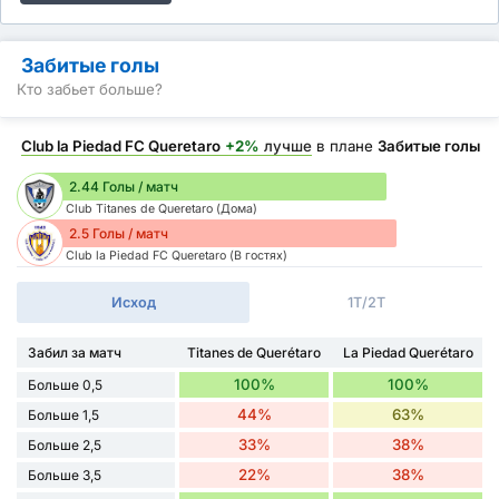
Забитые голы
Кто забьет больше?
Club la Piedad FC Queretaro
+2%
лучше
в плане
Забитые голы
2.44 Голы / матч
Club Titanes de Queretaro (Дома)
2.5 Голы / матч
Club la Piedad FC Queretaro (В гостях)
Исход
1Т/2Т
Забил за матч
Titanes de Querétaro
La Piedad Querétaro
100%
100%
Больше 0,5
44%
63%
Больше 1,5
33%
38%
Больше 2,5
22%
38%
Больше 3,5