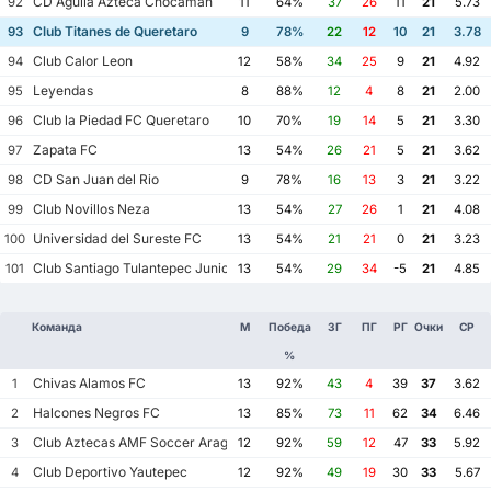
CD Aguila Azteca Chocaman
92
11
64%
37
26
11
21
5.73
Club Titanes de Queretaro
93
9
78%
22
12
10
21
3.78
Club Calor Leon
94
12
58%
34
25
9
21
4.92
Leyendas
95
8
88%
12
4
8
21
2.00
Club la Piedad FC Queretaro
96
10
70%
19
14
5
21
3.30
Zapata FC
97
13
54%
26
21
5
21
3.62
CD San Juan del Rio
98
9
78%
16
13
3
21
3.22
Club Novillos Neza
99
13
54%
27
26
1
21
4.08
Universidad del Sureste FC
100
13
54%
21
21
0
21
3.23
Club Santiago Tulantepec Juniors FC
101
13
54%
29
34
-5
21
4.85
Команда
М
Победа
ЗГ
ПГ
РГ
Очки
СР
%
Chivas Alamos FC
1
13
92%
43
4
39
37
3.62
Halcones Negros FC
2
13
85%
73
11
62
34
6.46
Club Aztecas AMF Soccer Aragon
3
12
92%
59
12
47
33
5.92
Club Deportivo Yautepec
4
12
92%
49
19
30
33
5.67