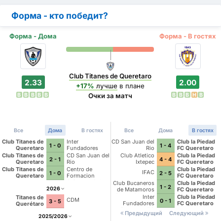
Форма - кто победит?
Форма - Дома
Форма - В гостях
Club Titanes de Queretaro
2.33
2.00
+17%
лучше
в плане
В
В
В
В
В
В
В
В
Н
В
Очки за матч
Все
Дома
В гостях
Все
Дома
В гостях
Club Titanes de
Inter
CD San Juan del
Club la Piedad
1 - 0
1 - 4
Queretaro
Fundadores
Rio
FC Queretaro
Queretaro FC
Club Titanes de
CD San Juan del
Club Atletico
Club la Piedad
2 - 1
4 - 4
Queretaro
Rio
Ixtepec
FC Queretaro
Club Titanes de
Centro de
Club la Piedad
IFAC
1 - 0
2 - 5
Queretaro
Formacion
FC Queretaro
Cajeteros Celaya
Club Bucaneros
Club la Piedad
1 - 2
2026
de Matamoros
FC Queretaro
Garzas Blancas
Inter
Club la Piedad
Titanes de
CDM
0 - 1
3 - 5
FC
Fundadores
FC Queretaro
Querétaro
Queretaro FC
Предыдущий
Следующий
2025/2026