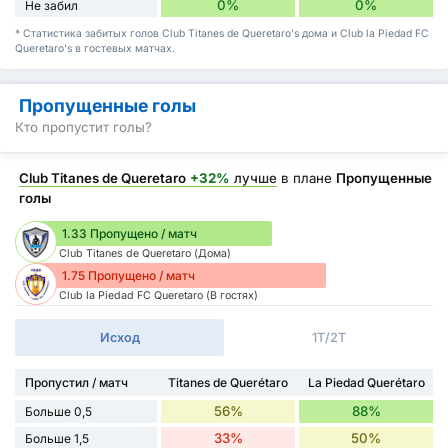
0%
0%
Не забил
* Статистика забитых голов Club Titanes de Queretaro's дома и Club la Piedad FC
Queretaro's в гостевых матчах.
Пропущенные голы
Кто пропустит голы?
Club Titanes de Queretaro
+32%
лучше
в плане
Пропущенные
голы
1.33 Пропущено / матч
Club Titanes de Queretaro (Дома)
1.75 Пропущено / матч
Club la Piedad FC Queretaro (В гостях)
Исход
1Т/2Т
Пропустил / матч
Titanes de Querétaro
La Piedad Querétaro
56%
88%
Больше 0,5
33%
50%
Больше 1,5