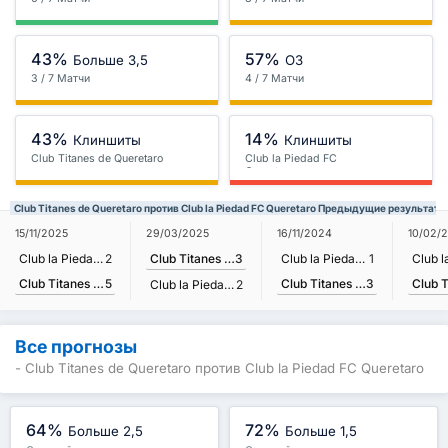
43%
57%
Больше 3,5
ОЗ
3 / 7 Матчи
4 / 7 Матчи
43%
14%
Клиншиты
Клиншиты
Club Titanes de Queretaro
Club la Piedad FC
Queretaro
Club Titanes de Queretaro против Club la Piedad FC Queretaro Предыдущие результаты
15/11/2025
29/03/2025
16/11/2024
10/02/
Club la Piedad FC Queretaro
2
Club Titanes de Queretaro
3
Club la Piedad FC Queretaro
1
Club Titanes de Queretaro
5
Club Titanes de Queretaro
3
Club la Piedad FC Queretaro
2
Все прогнозы
- Club Titanes de Queretaro против Club la Piedad FC Queretaro
64%
72%
Больше 2,5
Больше 1,5