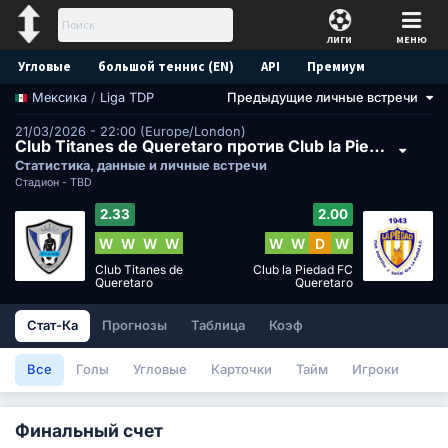
ЛИГИ
МЕНЮ
Угловые
большой теннис (EN)
API
Премиум
/
Liga TDP
Предыдущие личные встречи
Мексика
Прогноз
21/03/2026 - 22:00 (Europe/London)
Club Titanes de Queretaro против Club la Piedad FC Queretaro
Статистика, данные и личные встречи
Стадион -
TBD
2.33
2.00
W
W
W
W
W
W
D
W
Club Titanes de
Club la Piedad FC
Queretaro
Queretaro
Стат-Ка
Прогнозы
Таблица
Коэф
Все
Голы
Угловые
Карточки
Тайм
Игроки
Финальный счет