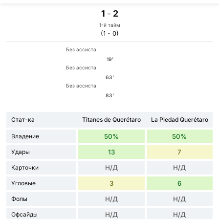
1
-
2
1-й тайм
(1 - 0)
Без ассиста
19'
Без ассиста
63'
Без ассиста
83'
Стат-ка
Titanes de Querétaro
La Piedad Querétaro
Владение
50%
50%
Удары
13
7
Карточки
Н/Д
Н/Д
Угловые
3
6
Фолы
Н/Д
Н/Д
Офсайды
Н/Д
Н/Д