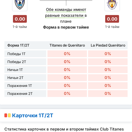
Обе команды имеют
равные показатели
в
0.00
0.00
плане
1-й тайм
1-й тайм
Форма в первом тайме
Форма 1Т/2Т
Titanes de Querétaro
La Piedad Querétaro
0%
0%
Победы 1Т
0%
0%
Победы 2Т
0%
0%
Ничьи 1Т
0%
0%
Ничьи 2Т
0%
0%
Поражения 1Т
0%
0%
Поражения 2Т
Карточки 1Т/2Т
Статистика карточек в первом и втором таймах Club Titanes