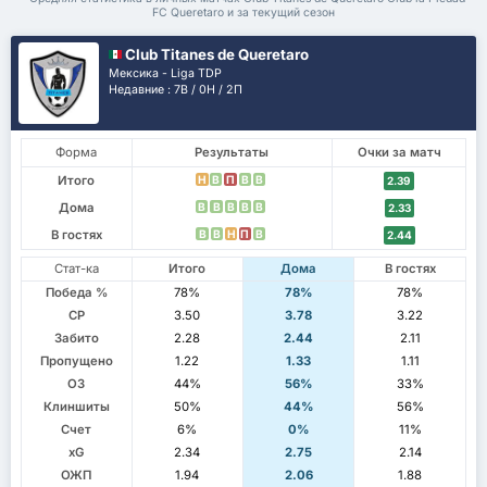
FC Queretaro и за текущий сезон
Club Titanes de Queretaro
Мексика - Liga TDP
Недавние : 7В / 0Н / 2П
Форма
Результаты
Очки за матч
Итого
Н
В
П
В
В
2.39
Дома
В
В
В
В
В
2.33
В гостях
В
В
Н
П
В
2.44
Стат-ка
Итого
Дома
В гостях
Победа %
78%
78%
78%
СР
3.50
3.78
3.22
Забито
2.28
2.44
2.11
Пропущено
1.22
1.33
1.11
ОЗ
44%
56%
33%
Клиншиты
50%
44%
56%
Счет
6%
0%
11%
xG
2.34
2.75
2.14
ОЖП
1.94
2.06
1.88