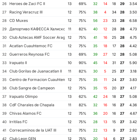
Heroes de Zaci FC II
26
13
69%
32
14
18
29
3.54
Racing Veracruz III
27
12
75%
38
4
34
28
3.50
CD Muxes
28
12
75%
56
23
33
28
6.58
Депортиво КАФЕССА Халиско
29
11
82%
40
12
28
28
4.73
Club Aztecas AMF Soccer Aragon
30
12
75%
41
16
25
28
4.75
Acatlan Cuauhtemoc FC
31
12
75%
35
18
17
28
4.42
Guerreros Reynosa FC
32
13
69%
39
27
12
28
5.08
Irapuato II
33
10
90%
45
14
31
27
5.90
Club Gorilas de Juanacatlan II
34
11
82%
30
5
25
27
3.18
Centro de Formacion Cuauhtemoc Blanco
35
12
75%
35
11
24
27
3.83
Club Sangre de Campeon
36
12
75%
35
15
20
27
4.17
Irapuato Olimpo
37
13
62%
42
24
18
27
5.08
CdF Charales de Chapala
38
11
82%
32
16
16
27
4.36
Chivas Alamos FC
39
12
75%
36
20
16
27
4.67
Irritilas FC
40
12
75%
28
13
15
27
3.42
Correcaminos de la UAT III
41
12
75%
22
13
9
27
2.92
Club Leon GEN
42
12
75%
20
14
6
27
2.83