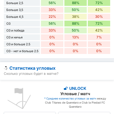
56%
88%
72%
Больше 2,5
33%
50%
42%
Больше 3,5
22%
38%
30%
Больше 4,5
56%
88%
72%
ОЗ
33%
50%
42%
ОЗ и победа
0%
13%
7%
ОЗ и ничья
0%
0%
0%
ОЗ и больше 2.5
0%
0%
0%
ОЗ - нет и больше 2.5
Статистика угловых
Сколько угловых будет в матче?
UNLOCK
Угловые / матч
* Среднее количество угловых за матч
между
Club Titanes de Queretaro и Club la Piedad FC
Queretaro