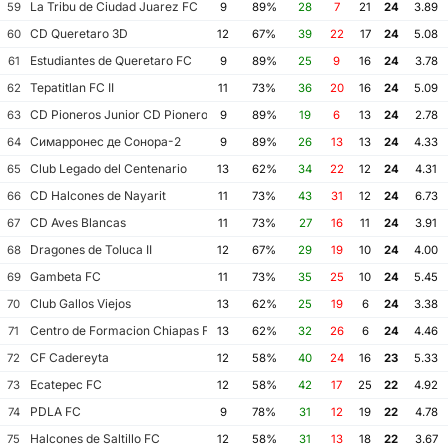
La Tribu de Ciudad Juarez FC
59
9
89%
28
7
21
24
3.89
CD Queretaro 3D
60
12
67%
39
22
17
24
5.08
Estudiantes de Queretaro FC
61
9
89%
25
9
16
24
3.78
Tepatitlan FC II
62
11
73%
36
20
16
24
5.09
CD Pioneros Junior CD Pioneros de Cancun II
63
9
89%
19
6
13
24
2.78
Симарронес де Сонора-2
64
9
89%
26
13
13
24
4.33
Club Legado del Centenario
65
13
62%
34
22
12
24
4.31
CD Halcones de Nayarit
66
11
73%
43
31
12
24
6.73
CD Aves Blancas
67
11
73%
27
16
11
24
3.91
Dragones de Toluca II
68
12
67%
29
19
10
24
4.00
Gambeta FC
69
11
73%
35
25
10
24
5.45
Club Gallos Viejos
70
13
62%
25
19
6
24
3.38
Centro de Formacion Chiapas Futbol
71
13
62%
32
26
6
24
4.46
CF Cadereyta
72
12
58%
40
24
16
23
5.33
Ecatepec FC
73
12
58%
42
17
25
22
4.92
PDLA FC
74
9
78%
31
12
19
22
4.78
Halcones de Saltillo FC
75
12
58%
31
13
18
22
3.67