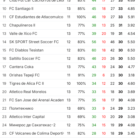
Club Fut Car Cachorros de Leon
9
13
85%
44
17
27
33
4.69
FC Santiago II
10
13
85%
45
18
27
33
4.85
CF Estudiantes de Atlacomulco
11
11
100%
46
19
27
33
5.91
Chapulineros II
12
13
77%
38
13
25
31
3.92
Valle de Xico FC
13
13
77%
39
20
19
31
4.54
SK SPORT Street Soccer FC
14
12
83%
56
10
46
30
5.50
FC Diablos Tesistan
15
12
83%
60
18
42
30
6.50
Saltillo Soccer FC
16
12
83%
46
20
26
30
5.50
Cantera Coka
17
13
77%
43
19
24
30
4.77
Orishas Tepeji FC
18
11
91%
29
6
23
30
3.18
Tigres de Alica FC II
19
10
100%
34
12
22
30
4.60
Atletico Real Morelos
20
13
77%
33
15
18
30
3.69
FC San Jose del Arenal Academia America Leyendas
21
13
77%
35
18
17
30
4.08
Политекнико
22
13
69%
33
9
24
29
3.23
Atletico Inter Capital
23
13
69%
30
10
20
29
3.08
Минерос де Сакатекас-2
24
12
75%
34
15
19
29
4.08
CF Volcanes de Colima Deportivo Tala
25
11
82%
28
10
18
29
3.45