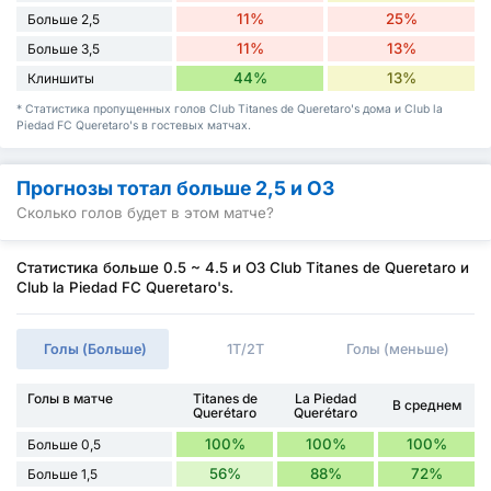
11%
25%
Больше 2,5
11%
13%
Больше 3,5
44%
13%
Клиншиты
* Статистика пропущенных голов Club Titanes de Queretaro's дома и Club la
Piedad FC Queretaro's в гостевых матчах.
Прогнозы тотал больше 2,5 и ОЗ
Сколько голов будет в этом матче?
Статистика больше 0.5 ~ 4.5 и ОЗ Club Titanes de Queretaro и
Club la Piedad FC Queretaro's.
Голы (Больше)
1Т/2Т
Голы (меньше)
Голы в матче
Titanes de
La Piedad
В среднем
Querétaro
Querétaro
100%
100%
100%
Больше 0,5
56%
88%
72%
Больше 1,5