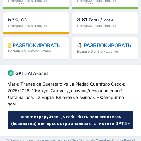
Средний показатель по
Средний показатель по
лиге : 69%
лиге : 83%
53%
3.61
ОЗ
Голы / матч
Средний показатель по
Средний показатель по
лиге : 53%
лиге : 4.3
РАЗБЛОКИРОВАТЬ
РАЗБЛОКИРОВАТЬ
Больше 1.5, матч/2-й тайм
Больше 8.5, 9.5 и другие
и другие
GPT5 AI Анализ
Матч: Titanes de Querétaro vs La Piedad Querétaro Сезон:
2025/2026, 19-й тур. Статус: до начала/незавершённый.
Дата начала: 22 марта. Ключевые выводы - Фаворит по
дом...
Зарегистрируйтесь, чтобы быть пользователем
(бесплатно) для просмотра анализа статистики GPT5 »
* Средняя статистика в личных матчах Club Titanes de Queretaro Club la Piedad