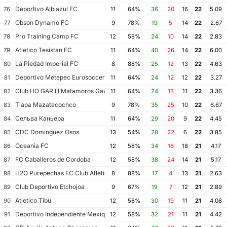
Deportivo Albiazul FC
76
11
64%
36
20
16
22
5.09
Obson Dynamo FC
77
9
78%
19
5
14
22
2.67
Pro Training Camp FC
78
12
58%
24
10
14
22
2.83
Atletico Tesistan FC
79
11
64%
40
26
14
22
6.00
La Piedad Imperial FC
80
8
88%
25
12
13
22
4.63
Deportivo Metepec Eurosoccer FC
81
11
64%
24
12
12
22
3.27
Club HO GAR H Matamoros Gavilanes FC Matamoros II
82
11
64%
24
13
11
22
3.36
Tlapa Mazatecochco
83
9
78%
35
25
10
22
6.67
Сельва Каньера
84
11
64%
29
20
9
22
4.45
CDC Dominguez Osos
85
13
54%
28
22
6
22
3.85
Oceania FC
86
12
58%
34
16
18
21
4.17
FC Caballeros de Cordoba
87
12
58%
38
24
14
21
5.17
H2O Purepechas FC Club Atletico Morelia II
88
8
88%
17
4
13
21
2.63
Club Deportivo Etchojoa
89
9
67%
19
7
12
21
2.89
Atletico Tibu
90
12
58%
30
19
11
21
4.08
Deportivo Independiente Mexiquense
91
12
58%
32
21
11
21
4.42