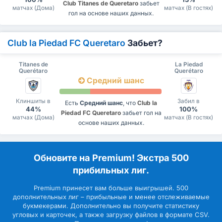
Club Titanes de Queretaro
забьет
матчах (Дома)
матчах (В гостях)
гол на основе наших данных.
Club la Piedad FC Queretaro
Забьет?
Titanes de
La Piedad
Querétaro
Querétaro
Средний шанс
Клиншиты в
Забил в
Есть
Средний шанс
, что
Club la
44%
100%
Piedad FC Queretaro
забьет гол на
матчах (Дома)
матчах (В гостях)
основе наших данных.
Обновите на Premium! Экстра 500
прибильных лиг.
Premium принесет вам больше выигрышей. 500
дополнительных лиг – прибыльные и менее отслеживаемые
букмекерами. Дополнительно вы получите статистику
угловых и карточек, а также загрузку файлов в формате CSV.