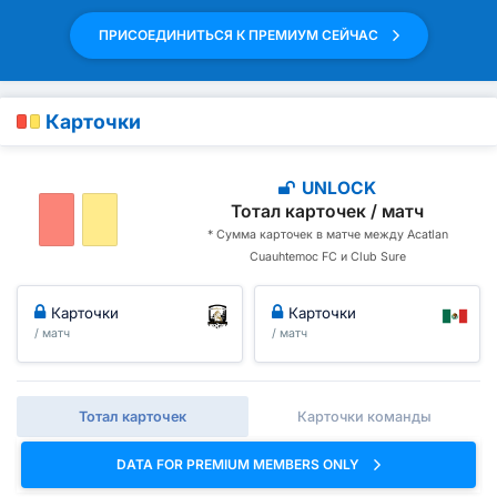
ПРИСОЕДИНИТЬСЯ К ПРЕМИУМ СЕЙЧАС
Карточки
UNLOCK
Тотал карточек / матч
* Сумма карточек в матче между Acatlan
Cuauhtemoc FC и Club Sure
Карточки
Карточки
/ матч
/ матч
Тотал карточек
Карточки команды
DATA FOR PREMIUM MEMBERS ONLY