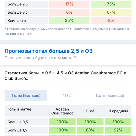
17%
75%
Больше 2,5
8%
67%
Больше 3,5
25%
8%
Клиншиты
* Статистика пропущенных голов Acatlan Cuauhtemoc FC's дома и Club Sure's в
гостевых матчах.
Прогнозы тотал больше 2,5 и ОЗ
Сколько голов будет в этом матче?
Статистика больше 0.5 ~ 4.5 и ОЗ Acatlan Cuauhtemoc FC и
Club Sure's.
Голы (Больше)
1Т/2Т
Голы (меньше)
Голы в матче
Acatlán
Suré
В среднем
Cuauhtémoc
100%
100%
100%
Больше 0,5
100%
83%
92%
Больше 1,5