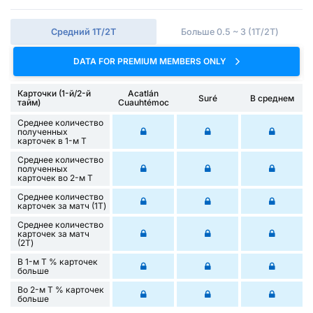
Средний 1Т/2Т
Больше 0.5 ~ 3 (1Т/2Т)
DATA FOR PREMIUM MEMBERS ONLY
Карточки (1-й/2-й
Acatlán
Suré
В среднем
тайм)
Cuauhtémoc
Среднее количество
полученных
карточек в 1-м Т
Среднее количество
полученных
карточек во 2-м Т
Среднее количество
карточек за матч (1Т)
Среднее количество
карточек за матч
(2Т)
В 1-м Т % карточек
больше
Во 2-м Т % карточек
больше