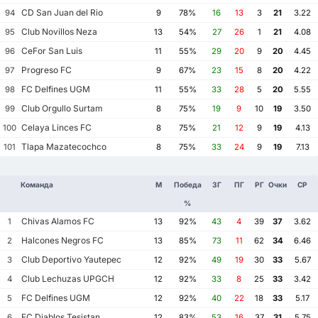
CD San Juan del Rio
94
9
78%
16
13
3
21
3.22
Club Novillos Neza
95
13
54%
27
26
1
21
4.08
CeFor San Luis
96
11
55%
29
20
9
20
4.45
Progreso FC
97
9
67%
23
15
8
20
4.22
FC Delfines UGM
98
11
55%
33
28
5
20
5.55
Club Orgullo Surtam
99
8
75%
19
9
10
19
3.50
Celaya Linces FC
100
8
75%
21
12
9
19
4.13
Tlapa Mazatecochco
101
8
75%
33
24
9
19
7.13
Команда
М
Победа
ЗГ
ПГ
РГ
Очки
СР
%
Chivas Alamos FC
1
13
92%
43
4
39
37
3.62
Halcones Negros FC
2
13
85%
73
11
62
34
6.46
Club Deportivo Yautepec
3
12
92%
49
19
30
33
5.67
Club Lechuzas UPGCH
4
12
92%
33
8
25
33
3.42
FC Delfines UGM
5
12
92%
40
22
18
33
5.17
FC Diablos Tesistan
6
12
83%
53
16
37
31
5.75