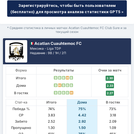
Зарегистрируйтесь, чтобы быть пользователем
(бесплатно) для просмотра анализа статистики GPT5 »
* Средняя статистика в личных матчах Acatlan Cuauhtemoc FC Club Sure и за
текущий сезон
Acatlan Cuauhtemoc FC
Мексика - Liga TDP
Недавние : 9В / 1Н / 2П
Форма
Результаты
Очки за матч
Итого
В
В
В
Н
В
2.30
Дома
В
Н
В
В
В
2.33
В гостях
В
В
В
В
Н
2.27
Стат-ка
Итого
Дома
В гостях
Победа %
74%
75%
73%
СР
3.83
4.42
3.18
Забито
2.52
2.92
2.09
Пропущено
1.30
1.50
1.09