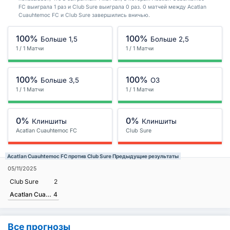
FC выиграла 1 раз и Club Sure выиграла 0 раз. 0 матчей между Acatlan
Cuauhtemoc FC и Club Sure завершились вничью.
100%
100%
Больше 1,5
Больше 2,5
1 / 1 Матчи
1 / 1 Матчи
100%
100%
Больше 3,5
ОЗ
1 / 1 Матчи
1 / 1 Матчи
0%
0%
Клиншиты
Клиншиты
Acatlan Cuauhtemoc FC
Club Sure
Acatlan Cuauhtemoc FC против Club Sure Предыдущие результаты
05/11/2025
Club Sure
2
Acatlan Cuauhtemoc FC
4
Все прогнозы