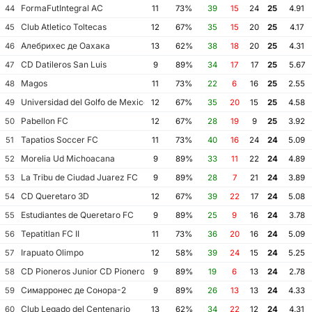
FormaFutIntegral AC
44
11
73%
39
15
24
25
4.91
Club Atletico Toltecas
45
12
67%
35
15
20
25
4.17
Алебрихес де Оахака
46
13
62%
38
18
20
25
4.31
CD Datileros San Luis
47
9
89%
34
17
17
25
5.67
Magos
48
11
73%
22
6
16
25
2.55
Universidad del Golfo de Mexico FC
49
12
67%
35
20
15
25
4.58
Pabellon FC
50
12
67%
28
19
9
25
3.92
Tapatios Soccer FC
51
11
73%
40
16
24
24
5.09
Morelia Ud Michoacana
52
9
89%
33
11
22
24
4.89
La Tribu de Ciudad Juarez FC
53
9
89%
28
7
21
24
3.89
CD Queretaro 3D
54
12
67%
39
22
17
24
5.08
Estudiantes de Queretaro FC
55
9
89%
25
9
16
24
3.78
Tepatitlan FC II
56
11
73%
36
20
16
24
5.09
Irapuato Olimpo
57
12
58%
39
24
15
24
5.25
CD Pioneros Junior CD Pioneros de Cancun II
58
9
89%
19
6
13
24
2.78
Симарронес де Сонора-2
59
9
89%
26
13
13
24
4.33
Club Legado del Centenario
60
13
62%
34
22
12
24
4.31