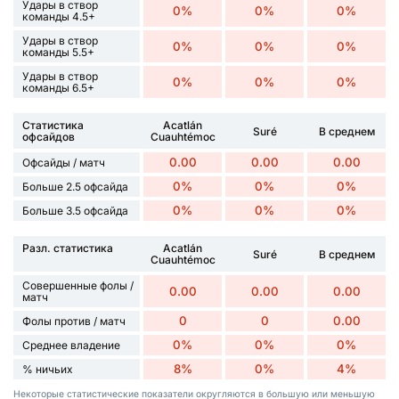
Удары в створ
0%
0%
0%
команды 4.5+
Удары в створ
0%
0%
0%
команды 5.5+
Удары в створ
0%
0%
0%
команды 6.5+
Статистика
Acatlán
Suré
В среднем
офсайдов
Cuauhtémoc
0.00
0.00
0.00
Офсайды / матч
0%
0%
0%
Больше 2.5 офсайда
0%
0%
0%
Больше 3.5 офсайда
Разл. статистика
Acatlán
Suré
В среднем
Cuauhtémoc
Совершенные фолы /
0.00
0.00
0.00
матч
0
0
0.00
Фолы против / матч
0%
0%
0%
Среднее владение
8%
0%
4%
% ничьих
Некоторые статистические показатели округляются в большую или меньшую