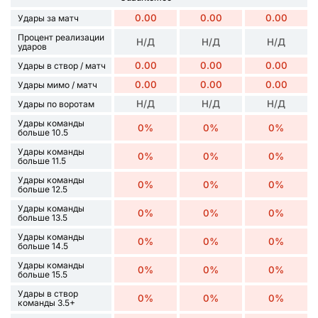
0.00
0.00
0.00
Удары за матч
Процент реализации
Н/Д
Н/Д
Н/Д
ударов
0.00
0.00
0.00
Удары в створ / матч
0.00
0.00
0.00
Удары мимо / матч
Н/Д
Н/Д
Н/Д
Удары по воротам
Удары команды
0%
0%
0%
больше 10.5
Удары команды
0%
0%
0%
больше 11.5
Удары команды
0%
0%
0%
больше 12.5
Удары команды
0%
0%
0%
больше 13.5
Удары команды
0%
0%
0%
больше 14.5
Удары команды
0%
0%
0%
больше 15.5
Удары в створ
0%
0%
0%
команды 3.5+