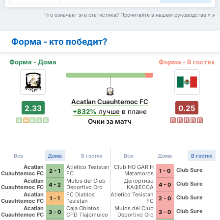
Что означает эта статистика? Прочитайте в нашем руководстве
Форма - кто победит?
Форма - Дома
Форма - В гостях
Acatlan Cuauhtemoc FC
2.33
0.25
+832%
лучше
в плане
В
Н
В
В
В
П
П
П
П
П
Очки за матч
Все
Дома
В гостях
Все
Дома
В гостях
Acatlan
Atletico Tesistan
Club HO GAR H
Club Sure
2 - 1
1 - 0
Cuauhtemoc FC
FC
Matamoros
Gavilanes FC
Acatlan
Mulos del Club
Депортиво
Club Sure
4 - 2
4 - 0
Matamoros II
Cuauhtemoc FC
Deportivo Oro
КАФЕССА
Халиско
Acatlan
FC Diablos
Atletico Tesistan
Club Sure
1 - 1
2 - 0
Cuauhtemoc FC
Tesistan
FC
Acatlan
Caja Oblatos
Mulos del Club
Club Sure
3 - 0
3 - 0
Cuauhtemoc FC
CFD Tlajomulco
Deportivo Oro