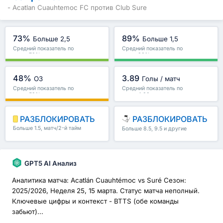
- Acatlan Cuauhtemoc FC против Club Sure
73%
89%
Больше 2,5
Больше 1,5
Средний показатель по
Средний показатель по
лиге : 70%
лиге : 83%
48%
3.89
ОЗ
Голы / матч
Средний показатель по
Средний показатель по
лиге : 53%
лиге : 4.32
РАЗБЛОКИРОВАТЬ
РАЗБЛОКИРОВАТЬ
Больше 1.5, матч/2-й тайм
Больше 8.5, 9.5 и другие
и другие
GPT5 AI Анализ
Аналитика матча: Acatlán Cuauhtémoc vs Suré Сезон:
2025/2026, Неделя 25, 15 марта. Статус матча неполный.
Ключевые цифры и контекст - BTTS (обе команды
забьют)...