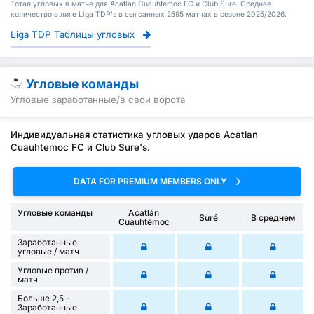
Тотал угловых в матче для Acatlan Cuauhtemoc FC и Club Sure. Среднее
количество в лиге Liga TDP's в сыгранных 2595 матчах в сезоне 2025/2026.
Liga TDP Таблицы угловых
Угловые команды
Угловые заработанные/в свои ворота
Индивидуальная статистика угловых ударов Acatlan
Cuauhtemoc FC и Club Sure's.
DATA FOR PREMIUM MEMBERS ONLY
Угловые команды
Acatlán
Suré
В среднем
Cuauhtémoc
Заработанные
угловые / матч
Угловые против /
матч
Больше 2,5 -
Заработанные