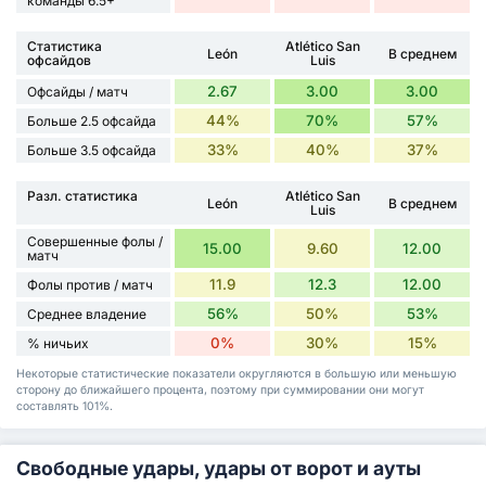
команды 6.5+
Статистика
Atlético San
León
В среднем
офсайдов
Luis
2.67
3.00
3.00
Офсайды / матч
44%
70%
57%
Больше 2.5 офсайда
33%
40%
37%
Больше 3.5 офсайда
Разл. статистика
Atlético San
León
В среднем
Luis
Совершенные фолы /
15.00
9.60
12.00
матч
11.9
12.3
12.00
Фолы против / матч
56%
50%
53%
Среднее владение
0%
30%
15%
% ничьих
Некоторые статистические показатели округляются в большую или меньшую
сторону до ближайшего процента, поэтому при суммировании они могут
составлять 101%.
Свободные удары, удары от ворот и ауты