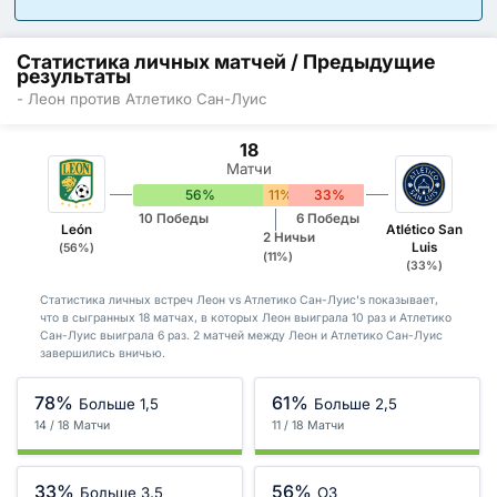
Статистика личных матчей / Предыдущие
результаты
- Леон против Атлетико Сан-Луис
18
Матчи
56%
11%
33%
10 Победы
6 Победы
León
Atlético San
2 Ничьи
Luis
(56%)
(11%)
(33%)
Статистика личных встреч Леон vs Атлетико Сан-Луис's показывает,
что в сыгранных 18 матчах, в которых Леон выиграла 10 раз и Атлетико
Сан-Луис выиграла 6 раз. 2 матчей между Леон и Атлетико Сан-Луис
завершились вничью.
78%
61%
Больше 1,5
Больше 2,5
14 / 18 Матчи
11 / 18 Матчи
33%
56%
Больше 3,5
ОЗ