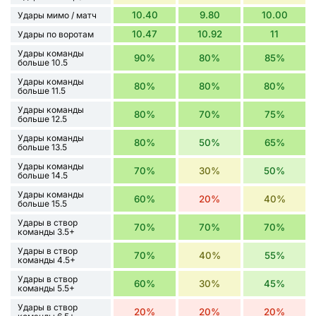
10.40
9.80
10.00
Удары мимо / матч
10.47
10.92
11
Удары по воротам
Удары команды
90%
80%
85%
больше 10.5
Удары команды
80%
80%
80%
больше 11.5
Удары команды
80%
70%
75%
больше 12.5
Удары команды
80%
50%
65%
больше 13.5
Удары команды
70%
30%
50%
больше 14.5
Удары команды
60%
20%
40%
больше 15.5
Удары в створ
70%
70%
70%
команды 3.5+
Удары в створ
70%
40%
55%
команды 4.5+
Удары в створ
60%
30%
45%
команды 5.5+
Удары в створ
20%
20%
20%