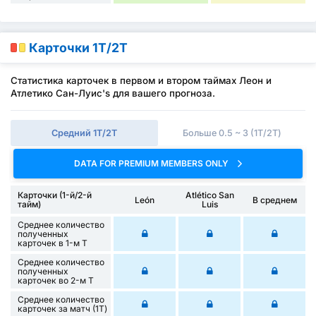
Карточки 1Т/2Т
Статистика карточек в первом и втором таймах Леон и
Атлетико Сан-Луис's для вашего прогноза.
Средний 1Т/2Т
Больше 0.5 ~ 3 (1Т/2Т)
DATA FOR PREMIUM MEMBERS ONLY
Карточки (1-й/2-й
Atlético San
León
В среднем
тайм)
Luis
Среднее количество
полученных
карточек в 1-м Т
Среднее количество
полученных
карточек во 2-м Т
Среднее количество
карточек за матч (1Т)