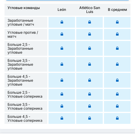
Угловые команды
Atlético San
León
В среднем
Luis
Заработанные
угловые / матч
Угловые против /
матч
Больше 2,5 -
Заработанные
угловые
Больше 3,5 -
Заработанные
угловые
Больше 4,5 -
Заработанные
угловые
Больше 2,5 -
Угловые соперника
Больше 3,5 -
Угловые соперника
Больше 4,5 -
Угловые соперника