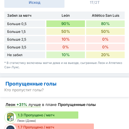
Исход
1Т/2Т
Забил за матч
León
Atlético San Luis
90%
80%
Больше 0,5
50%
50%
Больше 1,5
10%
0%
Больше 2,5
0%
0%
Больше 3,5
10%
20%
Не забил
* В статистику включены матчи дома и на выезде, сыгранные Леон и Атлетико
Сан-Луис.
Пропущенные голы
Кто пропустит голы?
Леон
+31%
лучше
в плане
Пропущенные голы
1.3 Пропущено / матч
Леон (Дома)
1.7 Пропущено / матч