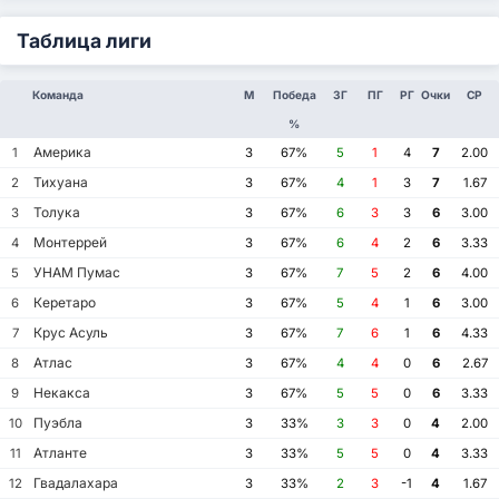
Таблица лиги
Команда
М
Победа
ЗГ
ПГ
РГ
Очки
СР
%
Америка
1
3
67%
5
1
4
7
2.00
Тихуана
2
3
67%
4
1
3
7
1.67
Толука
3
3
67%
6
3
3
6
3.00
Монтеррей
4
3
67%
6
4
2
6
3.33
УНАМ Пумас
5
3
67%
7
5
2
6
4.00
Керетаро
6
3
67%
5
4
1
6
3.00
Крус Асуль
7
3
67%
7
6
1
6
4.33
Атлас
8
3
67%
4
4
0
6
2.67
Некакса
9
3
67%
5
5
0
6
3.33
Пуэбла
10
3
33%
3
3
0
4
2.00
Атланте
11
3
33%
5
5
0
4
3.33
Гвадалахара
12
3
33%
2
3
-1
4
1.67