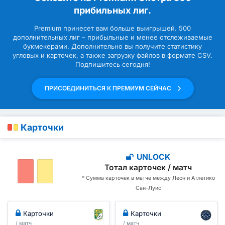
прибильных лиг.
Premium принесет вам больше выигрышей. 500
дополнительных лиг – прибыльные и менее отслеживаемые
букмекерами. Дополнительно вы получите статистику
угловых и карточек, а также загрузку файлов в формате CSV.
Подпишитесь сегодня!
ПРИСОЕДИНИТЬСЯ К ПРЕМИУМ СЕЙЧАС
Карточки
UNLOCK
Тотал карточек / матч
* Сумма карточек в матче между Леон и Атлетико
Сан-Луис
Карточки
Карточки
/ матч
/ матч