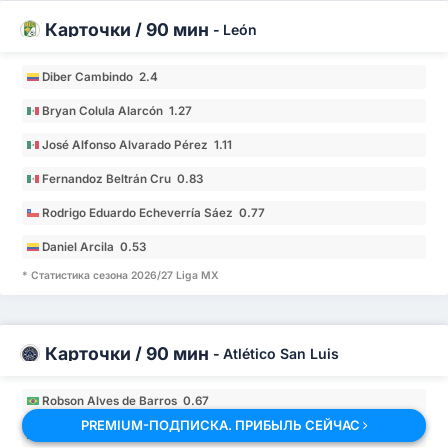
Карточки / 90 мин
-
León
Diber Cambindo 2.4
Bryan Colula Alarcón 1.27
José Alfonso Alvarado Pérez 1.11
Fernandoz Beltrán Cru 0.83
Rodrigo Eduardo Echeverría Sáez 0.77
Daniel Arcila 0.53
* Статистика сезона 2026/27 Liga MX
Карточки / 90 мин
-
Atlético San Luis
Robson Alves de Barros 0.67
PREMIUM-ПОДПИСКА. ПРИБЫЛЬ СЕЙЧАС
Miguel Alonso Garcia Alvarez 0.57