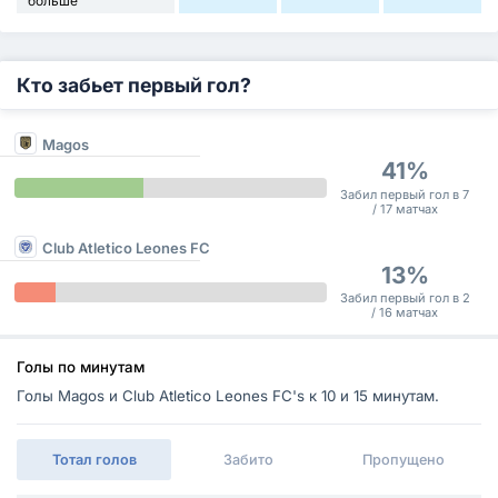
больше
Кто забьет первый гол?
Magos
41%
Забил первый гол в 7
/ 17 матчах
Club Atletico Leones FC
13%
Забил первый гол в 2
/ 16 матчах
Голы по минутам
Голы Magos и Club Atletico Leones FC's к 10 и 15 минутам.
Тотал голов
Забито
Пропущено