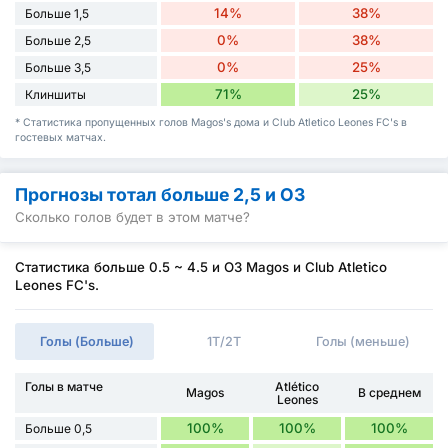
14%
38%
Больше 1,5
0%
38%
Больше 2,5
0%
25%
Больше 3,5
71%
25%
Клиншиты
* Статистика пропущенных голов Magos's дома и Club Atletico Leones FC's в
гостевых матчах.
Прогнозы тотал больше 2,5 и ОЗ
Сколько голов будет в этом матче?
Статистика больше 0.5 ~ 4.5 и ОЗ Magos и Club Atletico
Leones FC's.
Голы (Больше)
1Т/2Т
Голы (меньше)
Голы в матче
Atlético
Magos
В среднем
Leones
100%
100%
100%
Больше 0,5