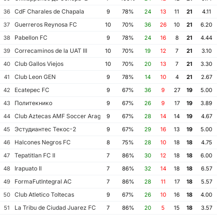
CdF Charales de Chapala
36
9
78%
24
13
11
21
4.11
Guerreros Reynosa FC
37
10
70%
36
26
10
21
6.20
Pabellon FC
38
9
78%
24
16
8
21
4.44
Correcaminos de la UAT III
39
10
70%
19
12
7
21
3.10
Club Gallos Viejos
40
10
70%
20
13
7
21
3.30
Club Leon GEN
41
9
78%
14
10
4
21
2.67
Ecatepec FC
42
9
67%
36
9
27
19
5.00
Политекнико
43
9
67%
26
9
17
19
3.89
Club Aztecas AMF Soccer Aragon
44
9
67%
28
14
14
19
4.67
Эстудиантес Текос-2
45
9
67%
29
16
13
19
5.00
Halcones Negros FC
46
8
75%
28
10
18
18
4.75
Tepatitlan FC II
47
7
86%
30
12
18
18
6.00
Irapuato II
48
7
86%
32
14
18
18
6.57
FormaFutIntegral AC
49
7
86%
28
11
17
18
5.57
Club Atletico Toltecas
50
9
67%
26
10
16
18
4.00
La Tribu de Ciudad Juarez FC
51
7
86%
20
5
15
18
3.57