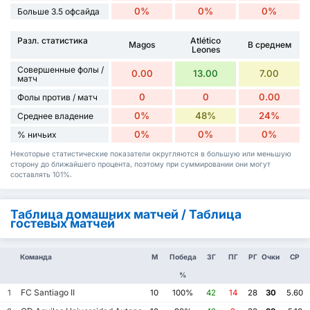
0%
0%
0%
Больше 3.5 офсайда
Разл. статистика
Atlético
Magos
В среднем
Leones
Совершенные фолы /
0.00
13.00
7.00
матч
0
0
0.00
Фолы против / матч
0%
48%
24%
Среднее владение
0%
0%
0%
% ничьих
Некоторые статистические показатели округляются в большую или меньшую
сторону до ближайшего процента, поэтому при суммировании они могут
составлять 101%.
Таблица домашних матчей / Таблица
гостевых матчей
Команда
М
Победа
ЗГ
ПГ
РГ
Очки
СР
%
FC Santiago II
1
10
100%
42
14
28
30
5.60