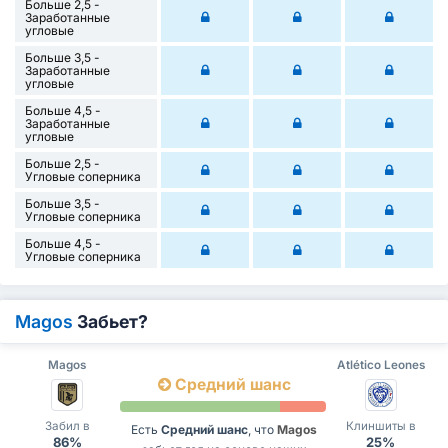
Больше 2,5 -
Заработанные
угловые
Больше 3,5 -
Заработанные
угловые
Больше 4,5 -
Заработанные
угловые
Больше 2,5 -
Угловые соперника
Больше 3,5 -
Угловые соперника
Больше 4,5 -
Угловые соперника
Magos
Забьет?
Magos
Atlético Leones
Средний шанс
Забил в
Клиншиты в
Есть
Средний шанс
, что
Magos
86%
25%