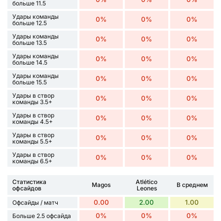
больше 11.5
Удары команды
0%
0%
0%
больше 12.5
Удары команды
0%
0%
0%
больше 13.5
Удары команды
0%
0%
0%
больше 14.5
Удары команды
0%
0%
0%
больше 15.5
Удары в створ
0%
0%
0%
команды 3.5+
Удары в створ
0%
0%
0%
команды 4.5+
Удары в створ
0%
0%
0%
команды 5.5+
Удары в створ
0%
0%
0%
команды 6.5+
Статистика
Atlético
Magos
В среднем
офсайдов
Leones
0.00
2.00
1.00
Офсайды / матч
0%
0%
0%
Больше 2.5 офсайда