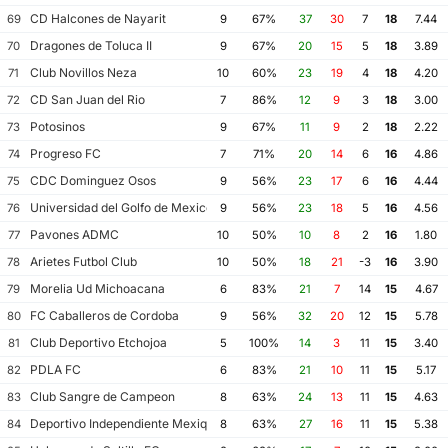
CD Halcones de Nayarit
69
9
67%
37
30
7
18
7.44
Dragones de Toluca II
70
9
67%
20
15
5
18
3.89
Club Novillos Neza
71
10
60%
23
19
4
18
4.20
CD San Juan del Rio
72
7
86%
12
9
3
18
3.00
Potosinos
73
9
67%
11
9
2
18
2.22
Progreso FC
74
7
71%
20
14
6
16
4.86
CDC Dominguez Osos
75
9
56%
23
17
6
16
4.44
Universidad del Golfo de Mexico FC
76
9
56%
23
18
5
16
4.56
Pavones ADMC
77
10
50%
10
8
2
16
1.80
Arietes Futbol Club
78
10
50%
18
21
-3
16
3.90
Morelia Ud Michoacana
79
6
83%
21
7
14
15
4.67
FC Caballeros de Cordoba
80
9
56%
32
20
12
15
5.78
Club Deportivo Etchojoa
81
5
100%
14
3
11
15
3.40
PDLA FC
82
6
83%
21
10
11
15
5.17
Club Sangre de Campeon
83
8
63%
24
13
11
15
4.63
Deportivo Independiente Mexiquense
84
8
63%
27
16
11
15
5.38