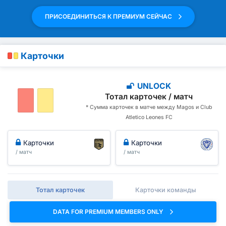
ПРИСОЕДИНИТЬСЯ К ПРЕМИУМ СЕЙЧАС
Карточки
UNLOCK
Тотал карточек / матч
* Сумма карточек в матче между Magos и Club
Atletico Leones FC
Карточки
Карточки
/ матч
/ матч
Тотал карточек
Карточки команды
DATA FOR PREMIUM MEMBERS ONLY