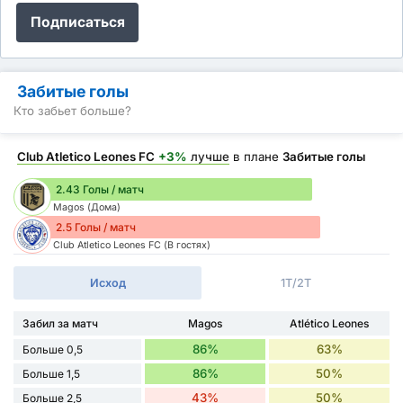
Подписаться
Забитые голы
Кто забьет больше?
Club Atletico Leones FC
+3%
лучше
в плане
Забитые голы
2.43 Голы / матч
Magos (Дома)
2.5 Голы / матч
Club Atletico Leones FC (В гостях)
Исход
1Т/2Т
Забил за матч
Magos
Atlético Leones
86%
63%
Больше 0,5
86%
50%
Больше 1,5
43%
50%
Больше 2,5