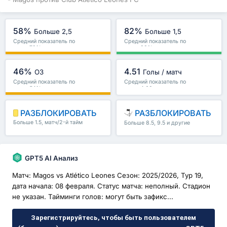
58%
82%
Больше 2,5
Больше 1,5
Средний показатель по
Средний показатель по
лиге : 72%
лиге : 83%
46%
4.51
ОЗ
Голы / матч
Средний показатель по
Средний показатель по
лиге : 54%
лиге : 4.63
РАЗБЛОКИРОВАТЬ
РАЗБЛОКИРОВАТЬ
Больше 1.5, матч/2-й тайм
Больше 8.5, 9.5 и другие
и другие
GPT5 AI Анализ
Матч: Magos vs Atlético Leones Сезон: 2025/2026, Тур 19,
дата начала: 08 февраля. Статус матча: неполный. Стадион
не указан. Тайминги голов: могут быть зафикс...
Зарегистрируйтесь, чтобы быть пользователем