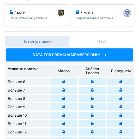
/ матч
/ матч
Заработанные угловые
Заработанные угловые
Тотал угловых
1Т/2Т
DATA FOR PREMIUM MEMBERS ONLY
Угловые в матче
Atlético
Magos
В среднем
Leones
Больше 6
Больше 7
Больше 8
Больше 9
Больше 10
Больше 11
Больше 12