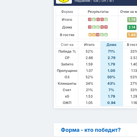
Недавние : 10В / 0Н / 4П
Форма
Результаты
Очки за 
Итого
1.76
П
В
П
П
В
Дома
2.14
П
В
В
П
П
В гостях
1.40
Н
Н
П
В
В
Стат-ка
Итого
Дома
В гос
Победа %
52%
71%
33
СР
2.66
2.79
2.5
Забито
1.59
1.79
1.4
Пропущено
1.07
1.00
1.13
ОЗ
52%
50%
53
Клиншиты
34%
43%
27
Счет
21%
7%
33
xG
1.53
1.79
1.2
ОЖП
1.05
0.94
1.16
Форма - кто победит?