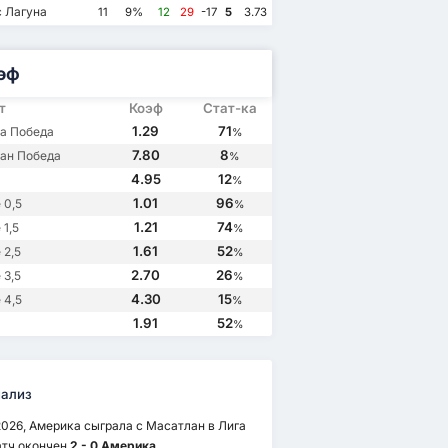
 Лагуна
11
9%
12
29
-17
5
3.73
эф
т
Коэф
Стат-ка
1.29
71
а Победа
%
7.80
8
ан Победа
%
4.95
12
%
1.01
96
 0,5
%
1.21
74
1,5
%
1.61
52
 2,5
%
23
27/08/2022
17/02/2022
12/09/2021
2.70
26
 3,5
%
а
6
Масатлан
1
Масатлан
2
Америка
2
4.30
15
 4,5
%
Америка
3
ан
0
Америка
1
Масатлан
0
1.91
52
%
ализ
2026, Америка сыграла с Масатлан в Лига
атч окончен
2 - 0 Америка
.