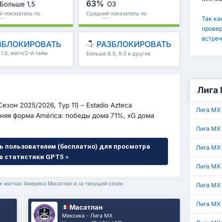
63%
Больше 1,5
ОЗ
 показатель по
Средний показатель по
Так ка
78%
лиге : 57%
провер
встреч
ЗБЛОКИРОВАТЬ
РАЗБЛОКИРОВАТЬ
1.5, матч/2-й тайм
Больше 8.5, 9.5 и другие
е
Лига 
езон 2025/2026, Тур 11) – Estadio Azteca
Лига МХ
няя форма América: победы дома 71%, xG дома
Лига МХ
ь пользователем (бесплатно) для просмотра
Лига МХ 
а статистики GPT5 »
Лига МХ
ых матчах Америка Масатлан и за текущий сезон
Лига МХ 
Лига МХ
Масатлан
Мексика - Лига МХ