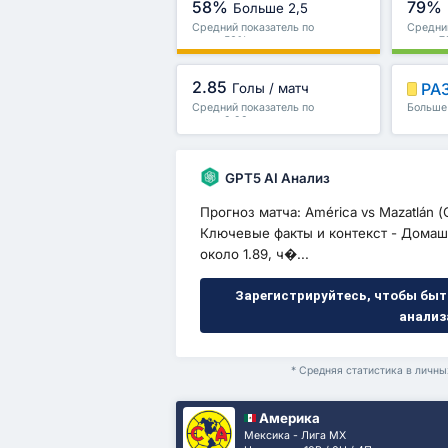
58%
79%
Больше 2,5
Средний показатель по
Средний
лиге : 56%
лиге : 
2.85
РА
Голы / матч
Средний показатель по
Больше 
лиге : 2.93
и други
GPT5 AI Анализ
Прогноз матча: América vs Mazatlán (С
Ключевые факты и контекст - Домаш
около 1.89, ч�...
Зарегистрируйтесь, чтобы быт
анализ
* Средняя статистика в личн
Америка
Мексика - Лига МХ