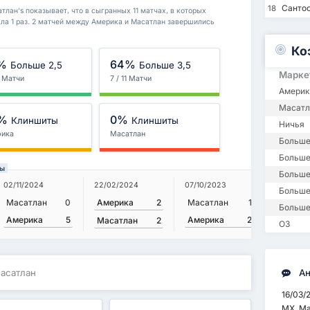
Сантос
18
лан's показывает, что в сыгранных 11 матчах, в которых
ла 1 раз. 2 матчей между Америка и Масатлан завершились
Ко
%
64%
Больше 2,5
Больше 3,5
Марке
1 Матчи
7 / 11 Матчи
Америк
Масатл
%
0%
Клиншиты
Клиншиты
Ничья
рика
Масатлан
Больше
Больше 
ты
Больше
22/02/2024
02/11/2024
07/10/2023
29/01/20
Больше
Америка
2
Масатлан
0
Масатлан
1
Америк
Больше
Америка
5
Америка
2
Масатлан
2
Масатл
ОЗ
Масатлан
Ан
16/03/
МХ. М