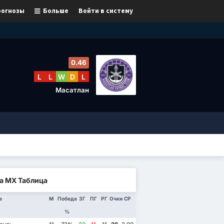
рогнозы
Больше
Войти в систему
0.46
L
L
W
D
L
Масатлан
а МХ Таблица
а
М
Победа
ЗГ
ПГ
РГ
Очки
СР
%