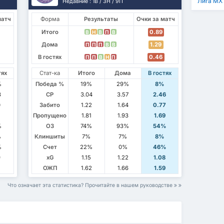
Лига МХ
Недавние : 1В / 3Н / 9П
матч
Форма
Результаты
Очки за матч
Итого
0.89
В
Н
В
П
В
Дома
1.29
П
П
П
В
В
В гостях
0.46
П
П
В
Н
П
тях
Стат-ка
Итого
Дома
В гостях
%
Победа %
19%
29%
8%
3
СР
3.04
3.57
2.46
0
Забито
1.22
1.64
0.77
Пропущено
1.81
1.93
1.69
%
ОЗ
74%
93%
54%
%
Клиншиты
7%
7%
8%
%
Счет
22%
0%
46%
9
xG
1.15
1.22
1.08
ОЖП
1.62
1.66
1.59
Что означает эта статистика? Прочитайте в нашем руководстве