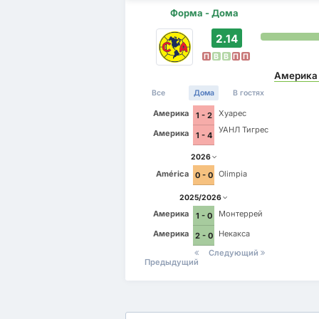
Форма - Дома
2.14
П
В
В
П
П
Америка
Все
Дома
В гостях
Америка
Хуарес
1 - 2
УАНЛ Тигрес
Америка
1 - 4
2026
América
Olimpia
0 - 0
2025/2026
Америка
Монтеррей
1 - 0
Америка
Некакса
2 - 0
Следующий
Предыдущий