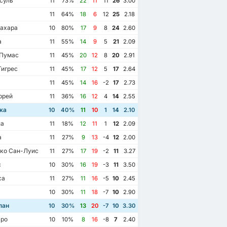
суль
11
73%
22
11
11
26
3.00
а
11
64%
18
6
12
25
2.18
ахара
10
80%
17
9
8
24
2.60
а
11
55%
14
9
5
21
2.09
Пумас
11
45%
20
12
8
20
2.91
игрес
11
45%
17
12
5
17
2.64
11
45%
14
16
-2
17
2.73
ррей
11
36%
16
12
4
14
2.55
ка
10
40%
11
10
1
14
2.10
на
11
18%
12
11
1
12
2.09
а
11
27%
9
13
-4
12
2.00
ко Сан-Луис
11
27%
17
19
-2
11
3.27
с
10
30%
16
19
-3
11
3.50
са
11
27%
11
16
-5
10
2.45
10
30%
11
18
-7
10
2.90
лан
10
30%
13
20
-7
10
3.30
ро
10
10%
8
16
-8
7
2.40