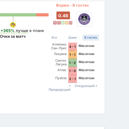
Форма - В гостях
0.46
П
П
В
Н
П
+365%
лучше
в плане
Очки за матч
Все
Дома
В гостях
Атлетико
Масатлан
4 - 1
Сан-Луис
Тихуана
Масатлан
1 - 1
Сантос
Масатлан
1 - 2
Лагуна
Атлас
Масатлан
1 - 0
Пуэбла
Масатлан
2 - 1
Следующий
Предыдущий