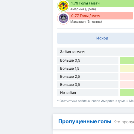
1.79 Голы / матч
Америка (Дома)
0.77 Голы / матч
Масатлан (В гостях)
Исход
Забил за матч
Больше 0,5
Больше 1,5
Больше 2,5
Больше 3,5
Не забил
* Статистика забитых голов Америка's дома и Ма
Пропущенные голы
Кто пропу