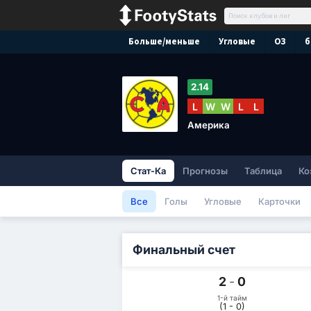
Больше/меньше
Угловые
ОЗ
б
2.14
L
W
W
L
L
Америка
Стат-Ка
Прогнозы
Таблица
Ко
Все
Голы
Угловые
Карточки
Финальный счет
2
-
0
1-й тайм
(1 - 0)