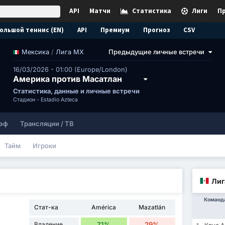
API
Матчи
Статистика
Лиги
П
ольшой теннис (EN)
API
Премиум
Прогноз
CSV
/
Лига МХ
Предыдущие личные встречи
Мексика
16/03/2026 - 01:00 (Europe/London)
Америка против Масатлан
Статистика, данные и личные встречи
Стадион -
Estadio Azteca
эф
Трансляции / ТВ
Тайм
Игроки
Лиг
Команд
Стат-ка
América
Mazatlán
Владение
71%
29%