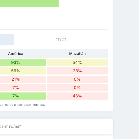
1Т/2Т
América
Mazatlán
93%
54%
56%
23%
21%
0%
7%
0%
7%
46%
сатлан's в гостевых матчах.
стит голы?