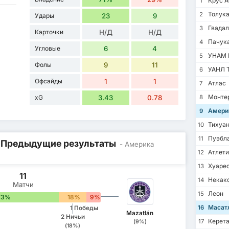
Крус А
1
Толук
2
Удары
23
9
Гвадал
3
Карточки
Н/Д
Н/Д
Пачук
4
Угловые
6
4
УНАМ 
5
Фолы
9
11
УАНЛ Т
6
Офсайды
1
1
Атлас
7
Монте
xG
3.43
0.78
8
Амери
9
Тихуа
10
Пуэбл
11
/ Предыдущие результаты
- Америка
Атлети
12
Хуаре
13
11
Некак
14
Матчи
Леон
15
73%
18%
9%
Масат
16
1 Победы
Mazatlán
2 Ничьи
Керета
17
(9%)
(18%)