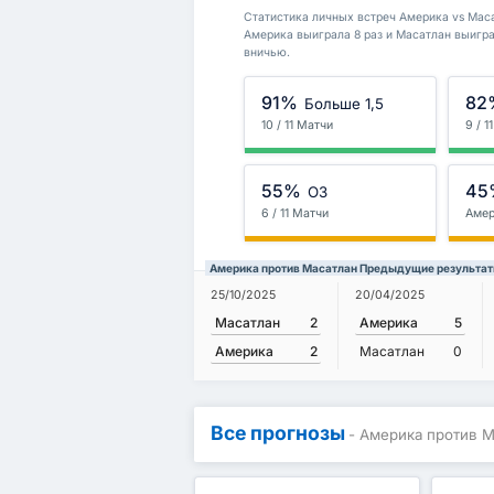
Статистика личных встреч Америка vs Масат
Америка выиграла 8 раз и Масатлан выигра
вничью.
91%
82
Больше 1,5
10 / 11 Матчи
9 / 1
55%
45
ОЗ
6 / 11 Матчи
Аме
Америка против Масатлан Предыдущие результа
25/10/2025
20/04/2025
Масатлан
2
Америка
5
Америка
2
Масатлан
0
Все прогнозы
- Америка против 