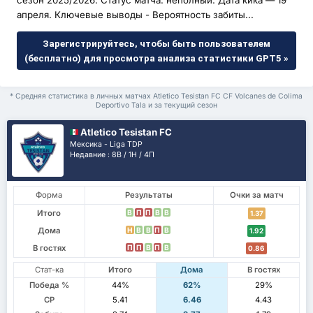
апреля. Ключевые выводы - Вероятность забиты...
Зарегистрируйтесь, чтобы быть пользователем
(бесплатно) для просмотра анализа статистики GPT5 »
* Средняя статистика в личных матчах Atletico Tesistan FC CF Volcanes de Colima
Deportivo Tala и за текущий сезон
Atletico Tesistan FC
Мексика - Liga TDP
Недавние : 8В / 1Н / 4П
Форма
Результаты
Очки за матч
Итого
В
П
П
В
В
1.37
Дома
Н
В
В
П
В
1.92
В гостях
П
П
В
П
В
0.86
Стат-ка
Итого
Дома
В гостях
Победа %
44%
62%
29%
СР
5.41
6.46
4.43