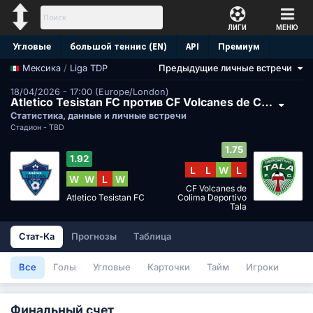
ЛИГИ
МЕНЮ
Угловые
большой теннис (EN)
API
Премиум
/
Liga TDP
Предыдущие личные встречи
Мексика
Прогноз
18/04/2026 - 17:00 (Europe/London)
Atletico Tesistan FC против CF Volcanes de Colima Deportivo Tala
Статистика, данные и личные встречи
Стадион -
TBD
1.75
1.92
L
L
W
L
W
W
L
W
CF Volcanes de
Atletico Tesistan FC
Colima Deportivo
Tala
Стат-Ка
Прогнозы
Таблица
Все
Голы
Угловые
Карточки
Тайм
Игроки
Финальный счет