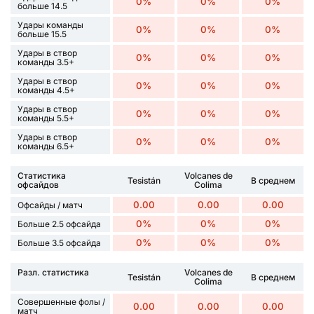
0%
0%
0%
больше 14.5
Удары команды
0%
0%
0%
больше 15.5
Удары в створ
0%
0%
0%
команды 3.5+
Удары в створ
0%
0%
0%
команды 4.5+
Удары в створ
0%
0%
0%
команды 5.5+
Удары в створ
0%
0%
0%
команды 6.5+
Статистика
Volcanes de
Tesistán
В среднем
офсайдов
Colima
0.00
0.00
0.00
Офсайды / матч
0%
0%
0%
Больше 2.5 офсайда
0%
0%
0%
Больше 3.5 офсайда
Разл. статистика
Volcanes de
Tesistán
В среднем
Colima
Совершенные фолы /
0.00
0.00
0.00
матч