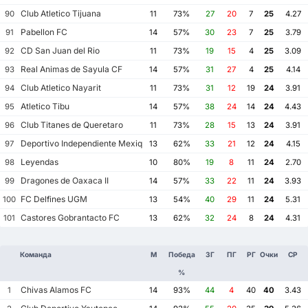
Club Atletico Tijuana
90
11
73%
27
20
7
25
4.27
Pabellon FC
91
14
57%
30
23
7
25
3.79
CD San Juan del Rio
92
11
73%
19
15
4
25
3.09
Real Animas de Sayula CF
93
14
57%
31
27
4
25
4.14
Club Atletico Nayarit
94
11
73%
31
12
19
24
3.91
Atletico Tibu
95
14
57%
38
24
14
24
4.43
Club Titanes de Queretaro
96
11
73%
28
15
13
24
3.91
Deportivo Independiente Mexiquense
97
13
62%
33
21
12
24
4.15
Leyendas
98
10
80%
19
8
11
24
2.70
Dragones de Oaxaca II
99
14
57%
33
22
11
24
3.93
FC Delfines UGM
100
13
54%
40
29
11
24
5.31
Castores Gobrantacto FC
101
13
62%
32
24
8
24
4.31
Команда
М
Победа
ЗГ
ПГ
РГ
Очки
СР
%
Chivas Alamos FC
1
14
93%
44
4
40
40
3.43