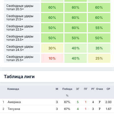
Свободные удары
60%
60%
60%
тотал 20.5+
Свободные удары
60%
60%
60%
тотал 21.5+
Свободные удары
50%
60%
55%
тотал 22.5+
Свободные удары
50%
50%
50%
тотал 23.5+
Свободные удары
30%
40%
35%
тотал 24.5+
Свободные удары
10%
40%
25%
тотал 25.5+
Таблица лиги
Команда
М
Победа
ЗГ
ПГ
РГ
Очки
СР
%
Америка
1
3
67%
5
1
4
7
2.00
Тихуана
2
3
67%
4
1
3
7
1.67