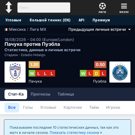
ЛИГИ
МЕНЮ
Угловые
большой теннис (EN)
API
Премиум
/
Лига МХ
Предыдущие личные встречи
Мексика
Прогноз
18/08/2026 - 04:00 (Europe/London)
Пачука против Пуэбла
Статистика, данные и личные встречи
Стадион -
Estadio Hidalgo
1.20
0.50
W
L
L
L
W
L
D
L
Пачука
Пуэбла
Стат-Ка
Прогнозы
Таблица
Все
Голы
Угловые
Карточки
Тайм
Игроки
Показываем последние 10 статистических данных, так как это
матч в начале сезона.
Показать статистику сезона