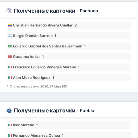
Полученные карточки
-
Pachuca
Christian Hernando Rivera Cuéllar 2
Sergio Damián Barreto 1
Eduardo Gabriel dos Santos Bauermann 1
Oussama Idrissi 1
Francisco Eduardo Venegas Moreno 1
Alan Mozo Rodríguez 1
* Статистика сезона 2026/27 Liga MX
Полученные карточки
-
Puebla
Iker Moreno 2
Fernando Monarrez Ochoa 1