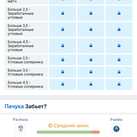
матч
Больше 2,5 -
Заработанные
угловые
Больше 3,5 -
Заработанные
угловые
Больше 4,5 -
Заработанные
угловые
Больше 2,5 -
Угловые соперника
Больше 3,5 -
Угловые соперника
Больше 4,5 -
Угловые соперника
Пачука
Забьет?
Pachuca
Puebla
Средний шанс