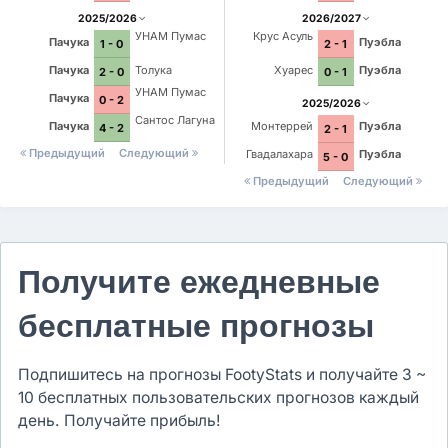
2025/2026
2026/2027
УНАМ Пумас
Крус Асуль
Пачука
Пуэбла
1 - 0
2 - 1
Пачука
Толука
Хуарес
Пуэбла
2 - 0
0 - 1
УНАМ Пумас
Пачука
0 - 2
2025/2026
Сантос Лагуна
Пачука
Монтеррей
Пуэбла
4 - 2
2 - 1
Предыдущий
Следующий
Гвадалахара
Пуэбла
5 - 0
Предыдущий
Следующий
Получите ежедневные
бесплатные прогнозы
Подпишитесь на прогнозы FootyStats и получайте 3 ~
10 бесплатных пользовательских прогнозов каждый
день. Получайте прибыль!