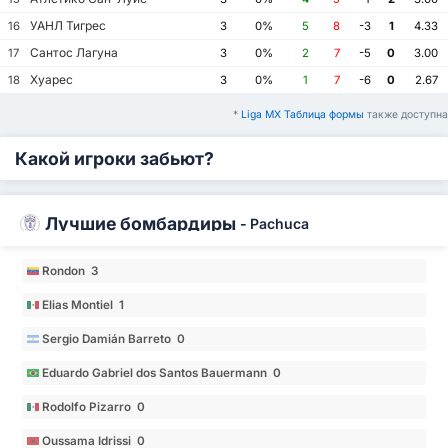
УАНЛ Тигрес
16
3
0%
5
8
-3
1
4.33
Сантос Лагуна
17
3
0%
2
7
-5
0
3.00
Хуарес
18
3
0%
1
7
-6
0
2.67
*
Liga MX Таблица формы
также доступна
Какой игроки забьют?
Лучшие бомбардиры
-
Pachuca
Rondon 3
Elias Montiel 1
Sergio Damián Barreto 0
Eduardo Gabriel dos Santos Bauermann 0
Rodolfo Pizarro 0
Oussama Idrissi 0