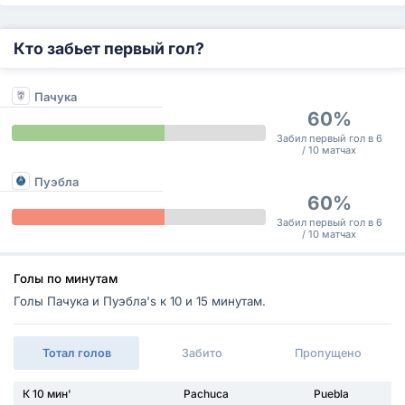
Кто забьет первый гол?
Пачука
60%
Забил первый гол в 6
/ 10 матчах
Пуэбла
60%
Забил первый гол в 6
/ 10 матчах
Голы по минутам
Голы Пачука и Пуэбла's к 10 и 15 минутам.
Тотал голов
Забито
Пропущено
К 10 мин'
Pachuca
Puebla