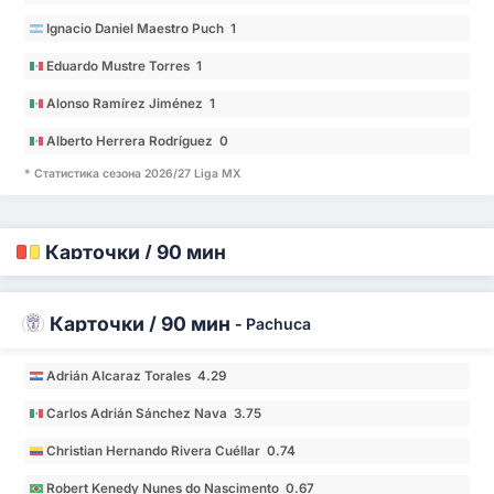
Ignacio Daniel Maestro Puch 1
Eduardo Mustre Torres 1
Alonso Ramírez Jiménez 1
Alberto Herrera Rodríguez 0
* Статистика сезона 2026/27 Liga MX
Карточки / 90 мин
Карточки / 90 мин
-
Pachuca
Adrián Alcaraz Torales 4.29
Carlos Adrián Sánchez Nava 3.75
Christian Hernando Rivera Cuéllar 0.74
Robert Kenedy Nunes do Nascimento 0.67