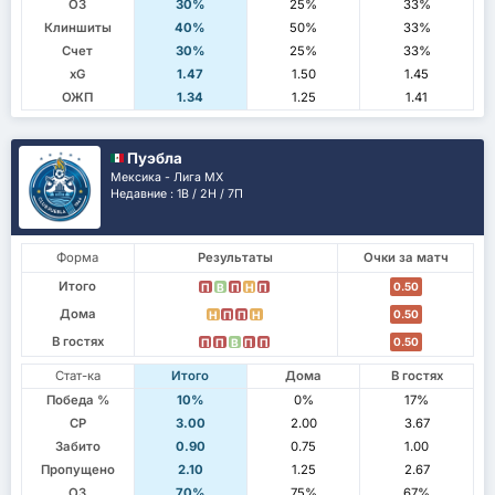
ОЗ
30%
25%
33%
Клиншиты
40%
50%
33%
Счет
30%
25%
33%
xG
1.47
1.50
1.45
ОЖП
1.34
1.25
1.41
Пуэбла
Мексика - Лига МХ
Недавние : 1В / 2Н / 7П
Форма
Результаты
Очки за матч
Итого
0.50
П
В
П
Н
П
Дома
0.50
Н
П
П
Н
В гостях
0.50
П
П
В
П
П
Стат-ка
Итого
Дома
В гостях
Победа %
10%
0%
17%
СР
3.00
2.00
3.67
Забито
0.90
0.75
1.00
Пропущено
2.10
1.25
2.67
ОЗ
70%
75%
67%