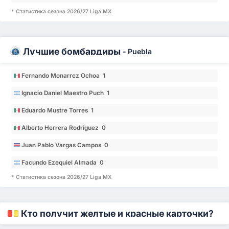
* Статистика сезона 2026/27 Liga MX
Лучшие бомбардиры
-
Puebla
Fernando Monarrez Ochoa 1
Ignacio Daniel Maestro Puch 1
Eduardo Mustre Torres 1
Alberto Herrera Rodríguez 0
Juan Pablo Vargas Campos 0
Facundo Ezequiel Almada 0
* Статистика сезона 2026/27 Liga MX
Кто получит желтые и красные карточки?