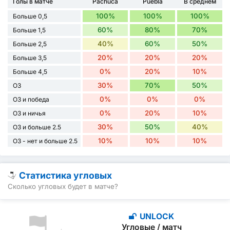
Голы в матче
Pachuca
Puebla
В среднем
100%
100%
100%
Больше 0,5
60%
80%
70%
Больше 1,5
40%
60%
50%
Больше 2,5
20%
20%
20%
Больше 3,5
0%
20%
10%
Больше 4,5
30%
70%
50%
ОЗ
0%
0%
0%
ОЗ и победа
0%
20%
10%
ОЗ и ничья
30%
50%
40%
ОЗ и больше 2.5
10%
10%
10%
ОЗ - нет и больше 2.5
Статистика угловых
Сколько угловых будет в матче?
UNLOCK
Угловые / матч