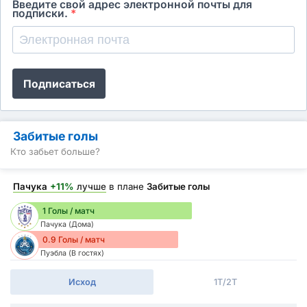
Введите свой адрес электронной почты для
подписки.
*
Подписаться
Забитые голы
Кто забьет больше?
Пачука
+11%
лучше
в плане
Забитые голы
1 Голы / матч
Пачука (Дома)
0.9 Голы / матч
Пуэбла (В гостях)
Исход
1Т/2Т