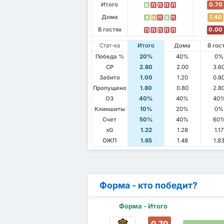
Итого
0.70
В
П
П
П
П
Дома
1.40
В
Н
П
В
П
В гостях
0.00
П
П
П
П
П
Стат-ка
Итого
Дома
В гос
Победа %
20%
40%
0%
СР
2.80
2.00
3.6
Забито
1.00
1.20
0.8
Пропущено
1.80
0.80
2.8
ОЗ
40%
40%
40
Клиншиты
10%
20%
0%
Счет
50%
40%
60
xG
1.22
1.28
1.17
ОЖП
1.65
1.48
1.8
Форма - кто победит?
Форма - Итого
0.70