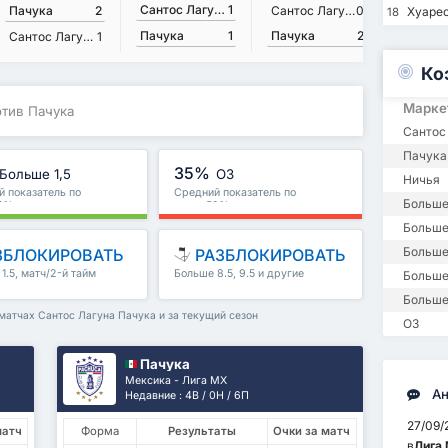
Сантос Лагуна
1
Пачука
2
Сантос Лагуна
0
Пачука
Хуаре
18
Пачука
2
Пачука
1
Сантос Лагуна
1
Ко
Марке
отив Пачука
Сантос
Пачука
35%
Больше 1,5
ОЗ
Ничья
 показатель по
Средний показатель по
Больше
74%
лиге : 59%
Больше 
Больше
ЗБЛОКИРОВАТЬ
РАЗБЛОКИРОВАТЬ
1.5, матч/2-й тайм
Больше 8.5, 9.5 и другие
Больше
е
Больше
 матчах Сантос Лагуна Пачука и за текущий сезон
ОЗ
Пачука
Мексика - Лига МХ
Ан
Недавние : 4В / 0Н / 6П
27/09
матч
Форма
Результаты
Очки за матч
в
Лига