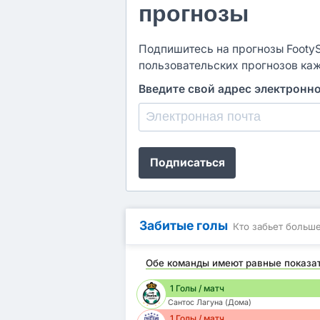
прогнозы
Подпишитесь на прогнозы FootySt
пользовательских прогнозов ка
Введите свой адрес электронн
Подписаться
Забитые голы
Кто забьет больш
Обе команды имеют равные показа
1 Голы / матч
Сантос Лагуна (Дома)
1 Голы / матч