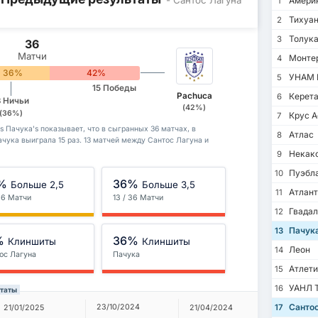
Амери
1
Тихуа
2
Толук
3
36
Матчи
Монте
4
36%
42%
УНАМ 
5
15 Победы
Pachuca
Керета
6
3 Ничьи
(42%)
(36%)
Крус А
7
 Пачука's показывает, что в сыгранных 36 матчах, в
Атлас
8
ачука выиграла 15 раз. 13 матчей между Сантос Лагуна и
Некак
9
Пуэбл
10
%
36%
Больше 2,5
Больше 3,5
Атлант
11
 36 Матчи
13 / 36 Матчи
Гвадал
12
Пачук
13
%
36%
Клиншиты
Клиншиты
Леон
14
ос Лагуна
Пачука
Атлети
15
УАНЛ Т
16
ьтаты
Сантос
23/10/2024
17
21/01/2025
21/04/2024
19/09/20