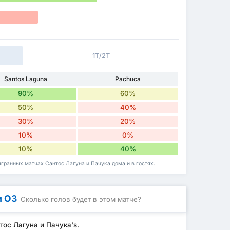
1Т/2Т
Santos Laguna
Pachuca
90%
60%
50%
40%
30%
20%
10%
0%
10%
40%
гранных матчах Сантос Лагуна и Пачука дома и в гостях.
и ОЗ
Сколько голов будет в этом матче?
тос Лагуна и Пачука's.