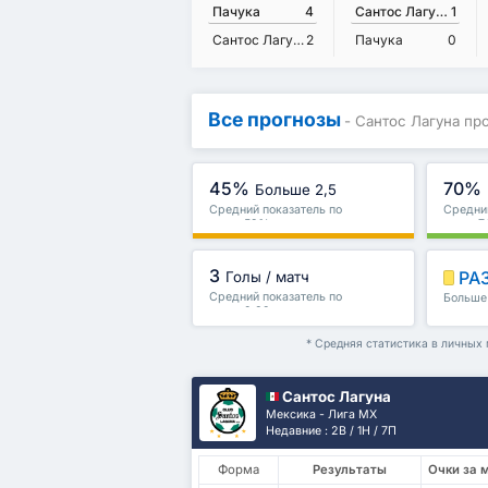
Пачука
4
Сантос Лагуна
1
Сантос Лагуна
2
Пачука
0
Все прогнозы
- Сантос Лагуна пр
45%
70%
Больше 2,5
Средний показатель по
Средний
лиге : 59%
лиге : 
3
РА
Голы / матч
Средний показатель по
Больше 
лиге : 2.89
и други
* Средняя статистика в личных
Сантос Лагуна
Мексика - Лига МХ
Недавние : 2В / 1Н / 7П
Форма
Результаты
Очки за 