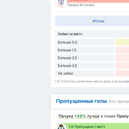
Пачука (В гостях)
Исход
Забил за матч
Больше 0,5
Больше 1,5
Больше 2,5
Больше 3,5
Не забил
* В статистику включены матчи дома и на выезд
Пропущенные голы
Кто пропу
Пачука
+33%
лучше
в плане
Пропу
1.8 Пропущено / матч