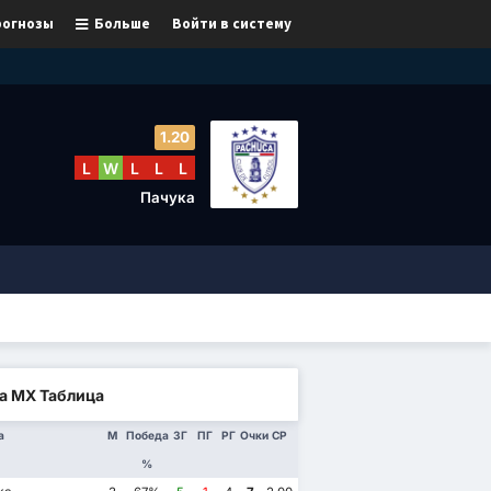
рогнозы
Больше
Войти в систему
1.20
L
W
L
L
L
Пачука
а МХ Таблица
а
М
Победа
ЗГ
ПГ
РГ
Очки
СР
%