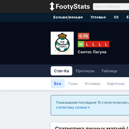
Больше/меньше
Угловые
ОЗ
б
0.70
W
L
L
L
L
Сантос Лагуна
Стат-Ка
Прогнозы
Таблица
Все
Голы
Угловые
Карточки
Показываем последние 10 статистических д
статистику сезона
Статистика личных матчей 