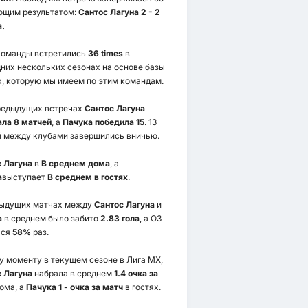
ющим результатом:
Сантос Лагуна 2 - 2
.
команды встретились
36 times
в
них нескольких сезонах на основе базы
, которую мы имеем по этим командам.
редыдущих встречах
Сантос Лагуна
ла 8 матчей
, а
Пачука победила 15
. 13
 между клубами завершились вничью.
 Лагуна
в
В среднем дома
, а
а
выступает
В среднем в гостях
.
дыдущих матчах между
Сантос Лагуна
и
а
в среднем было забито
2.83 гола
, а ОЗ
лся
58%
раз.
у моменту в текущем сезоне в Лига МХ,
 Лагуна
набрала в среднем
1.4 очка за
ома, а
Пачука 1 - очка за матч
в гостях.