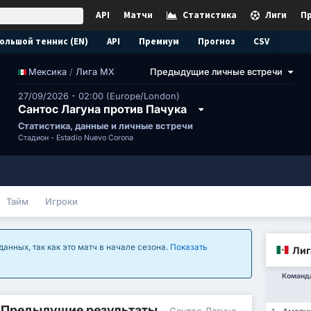
API
Матчи
Статистика
Лиги
П
ольшой теннис (EN)
API
Премиум
Прогноз
CSV
/
Лига МХ
Предыдущие личные встречи
Мексика
27/09/2026 - 02:00 (Europe/London)
Сантос Лагуна против Пачука
Статистика, данные и личные встречи
Стадион -
Estadio Nuevo Corona
Тайм
Игроки
анных, так как это матч в начале сезона.
Показать
Лиг
Команд
/ Предыдущие результаты
- Сантос Лагуна