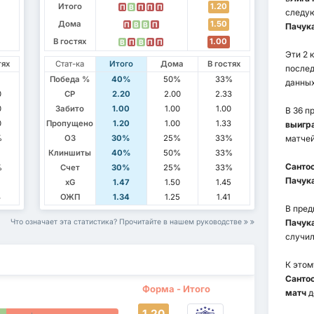
Итого
1.20
П
В
П
П
П
следу
Дома
1.50
П
В
В
П
Пачука
В гостях
1.00
В
П
В
П
П
Эти 2 
тях
Стат-ка
Итого
Дома
В гостях
послед
Победа %
40%
50%
33%
данных
0
СР
2.20
2.00
2.33
0
Забито
1.00
1.00
1.00
В 36 п
0
Пропущено
1.20
1.00
1.33
выигра
%
ОЗ
30%
25%
33%
матчей
Клиншиты
40%
50%
33%
Сантос
%
Счет
30%
25%
33%
Пачук
xG
1.47
1.50
1.45
3
ОЖП
1.34
1.25
1.41
В пре
Что означает эта статистика? Прочитайте в нашем руководстве
Пачук
случи
К этом
Сантос
Форма - Итого
матч
д
1.20