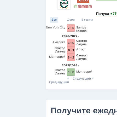
В
П
П
П
П
Пачука
+7
Все
Дома
В гостях
New York City
Santos
2 - 0
Laguna
2026/2027
Сантос
Америка
3 - 0
Лагуна
Сантос
Атлас
0 - 1
Лагуна
Сантос
Монтеррей
3 - 2
Лагуна
2025/2026
Сантос
Монтеррей
3 - 0
Лагуна
Следующий
Предыдущий
Получите ежед