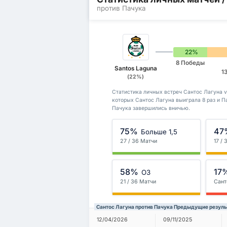
против Пачука
22%
8 Победы
Santos Laguna
1
(22%)
Статистика личных встреч Сантос Лагуна vs
которых Сантос Лагуна выиграла 8 раз и П
Пачука завершились вничью.
75%
47
Больше 1,5
27 / 36 Матчи
17 /
58%
17
ОЗ
21 / 36 Матчи
Сант
Сантос Лагуна против Пачука Предыдущие резул
12/04/2026
09/11/2025