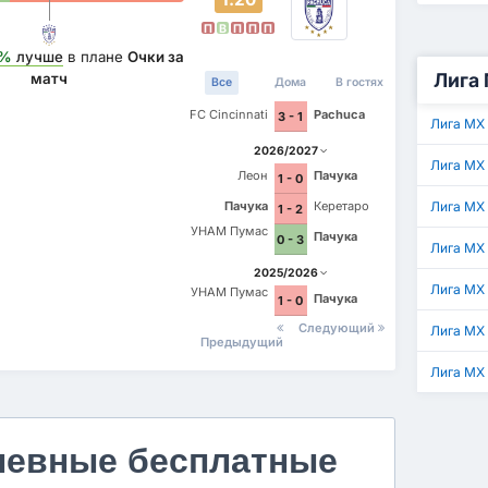
П
В
П
П
П
1%
лучше
в плане
Очки за
Лига 
матч
Все
Дома
В гостях
FC Cincinnati
Pachuca
3 - 1
Лига МХ
2026/2027
Лига МХ
Леон
Пачука
1 - 0
Пачука
Керетаро
Лига МХ 
1 - 2
УНАМ Пумас
Пачука
0 - 3
Лига МХ
2025/2026
Лига МХ 
УНАМ Пумас
Пачука
1 - 0
Следующий
Лига МХ
Предыдущий
Лига МХ
невные бесплатные