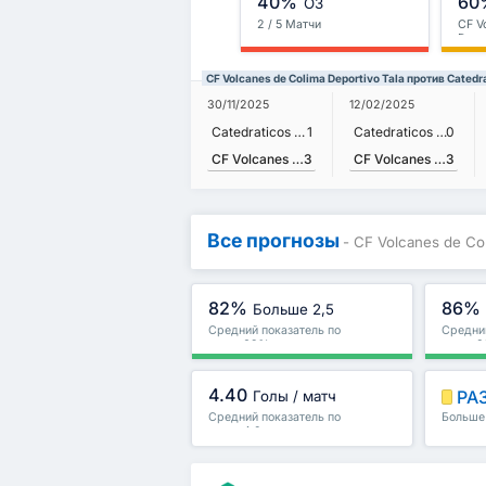
40%
60
ОЗ
2 / 5 Матчи
CF V
Depo
CF Volcanes de Colima Deportivo Tala против Catedr
30/11/2025
12/02/2025
Catedraticos Elite FC II
1
Catedraticos Elite FC II
0
CF Volcanes de Colima Deportivo Tala
3
CF Volcanes de Colima Deportivo Tala
3
Все прогнозы
- CF Volcanes de Col
82%
86%
Больше 2,5
Средний показатель по
Средний
лиге : 69%
лиге : 
4.40
РА
Голы / матч
Средний показатель по
Больше 
лиге : 4.2
и други