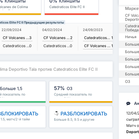
%
0%
Клиншиты
Клиншиты
olcanes de Colima
Catedraticos Elite FC II
Марке
rtivo Tala
CF Volc
Deporti
aticos Elite FC II Предыдущие результаты
Catedrat
Победа
24/09/2023
22/09/2024
04/02/2024
Ничья
Catedraticos Elite FC II
1
CF Volcanes de Colima Deportivo Tala
3
CF Volcanes de Colima Deportivo Tala
2
Больше
CF Volcanes de Colima Deportivo Tala
1
Catedraticos Elite FC II
0
Catedraticos Elite FC II
0
Больше 
Больше
Больше
ima Deportivo Tala против Catedraticos Elite FC II
Больше
ОЗ
57%
Больше 1,5
ОЗ
 показатель по
Средний показатель по
82%
лиге : 54%
Ан
ЗБЛОКИРОВАТЬ
РАЗБЛОКИРОВАТЬ
12/04/
сыграла
1.5, матч/2-й тайм
Больше 8.5, 9.5 и другие
е
Матч 
Deport