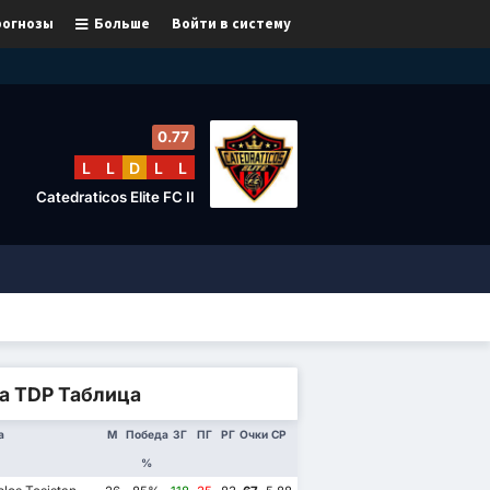
рогнозы
Больше
Войти в систему
0.77
L
L
D
L
L
Catedraticos Elite FC II
ga TDP Таблица
а
М
Победа
ЗГ
ПГ
РГ
Очки
СР
%