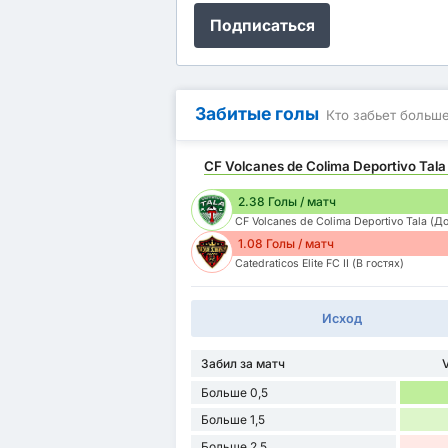
Подписаться
Забитые голы
Кто забьет больш
CF Volcanes de Colima Deportivo Tala
2.38 Голы / матч
CF Volcanes de Colima Deportivo Tala (Д
1.08 Голы / матч
Catedraticos Elite FC II (В гостях)
Исход
Забил за матч
Больше 0,5
Больше 1,5
Больше 2,5