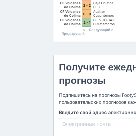
Deportivo
CF Volcanes
Caja Oblatos
2 - 2
Tala
de Colima
CFD
Deportivo
Tlajomulco
CF Volcanes
Acatlan
0 - 0
Tala
de Colima
Cuauhtemoc
Deportivo
FC
CF Volcanes
Club HO GAR
2 - 1
Tala
de Colima
H Matamoros
Deportivo
Gavilanes FC
Следующий
Tala
Matamoros II
Предыдущий
Получите ежед
прогнозы
Подпишитесь на прогнозы FootySt
пользовательских прогнозов ка
Введите свой адрес электронн