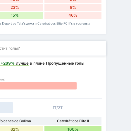
23%
8%
15%
46%
eportivo Tala's дома и Catedraticos Elite FC II's в гостевых
стит голы?
+269%
лучше
в плане
Пропущенные голы
ома)
1Т/2Т
Volcanes de Colima
Catedráticos Elite II
62%
100%