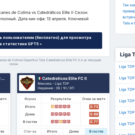
Так ка
провер
nes de Colima vs Catedráticos Elite II Сезон:
встреч
неполный. Дата кик-офа: 13 апреля. Ключевой
Tala и 
ь пользователем (бесплатно) для просмотра
а статистики GPT5 »
Liga 
es de Colima Deportivo Tala Catedraticos Elite FC II и за текущий
сезон
Liga TDP
Liga TDP
a
Catedraticos Elite FC II
Мексика - Liga TDP
Недавние : 3В / 1Н / 9П
Liga TDP
матч
Форма
Результаты
Очки за матч
Liga TDP
Итого
0.73
Н
П
П
П
П
Liga TDP
Дома
0.69
П
П
П
П
П
В гостях
0.77
П
П
Н
П
П
Liga TDP
тях
Стат-ка
Итого
Дома
В гостях