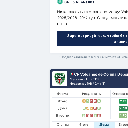
GPT5 AI Анализ
Ниже аналитика ставок по матчу: Volca
2025/2026, 29-й тур. Статус матча: 
выво...
Зарегистрируйтесь, чтобы быт
анализ
* Средняя статистика в личных матчах CF Volcan
CF Volcanes de Colima Deportivo Tal
Мексика - Liga TDP
Недавние : 10В / 2Н / 1П
Форма
Результаты
Очки за 
Итого
2.12
Н
В
П
П
В
Дома
2.46
В
Н
Н
П
В
В гостях
1.75
В
П
П
В
П
Стат-ка
Итого
Дома
В гос