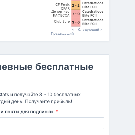
Gavilanes FC
Catedraticos
CF Fenix
2 - 2
Matamoros II
Elite FC II
CFAR
Депортиво
Catedraticos
7 - 0
КАФЕССА
Elite FC II
Халиско
Catedraticos
Club Sure
3 - 0
Elite FC II
Следующий
Предыдущий
невные бесплатные
ats и получайте 3 ~ 10 бесплатных
ждый день. Получайте прибыль!
ой почты для подписки.
*