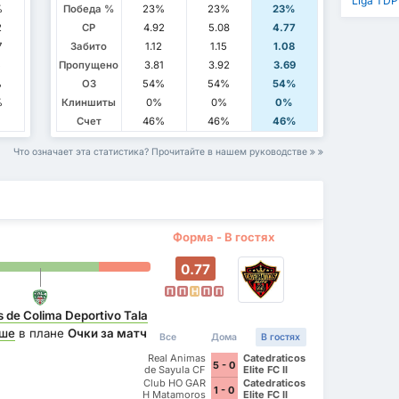
Liga TDP
%
Победа %
23%
23%
23%
2
СР
4.92
5.08
4.77
7
Забито
1.12
1.15
1.08
5
Пропущено
3.81
3.92
3.69
%
ОЗ
54%
54%
54%
%
Клиншиты
0%
0%
0%
Счет
46%
46%
46%
Что означает эта статистика? Прочитайте в нашем руководстве
Форма - В гостях
0.77
П
П
Н
П
П
 de Colima Deportivo Tala
ше
в плане
Очки за матч
Все
Дома
В гостях
Real Animas
Catedraticos
5 - 0
de Sayula CF
Elite FC II
Club HO GAR
Catedraticos
1 - 0
H Matamoros
Elite FC II