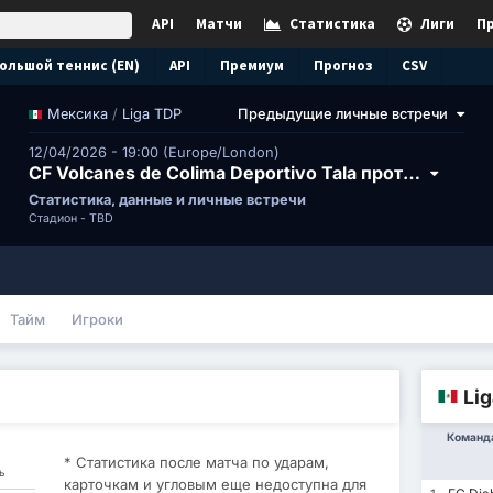
API
Матчи
Статистика
Лиги
П
ольшой теннис (EN)
API
Премиум
Прогноз
CSV
/
Liga TDP
Предыдущие личные встречи
Мексика
12/04/2026 - 19:00 (Europe/London)
CF Volcanes de Colima Deportivo Tala против Catedraticos Elite FC II
Статистика, данные и личные встречи
Стадион -
TBD
Тайм
Игроки
Li
Команд
* Статистика после матча по ударам,
ь
карточкам и угловым еще недоступна для