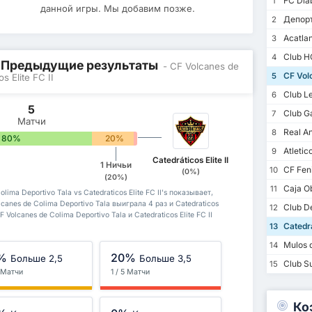
FC Diab
1
данной игры. Мы добавим позже.
Депорт
2
Acatla
3
Club H
4
/ Предыдущие результаты
- CF Volcanes de
CF Volc
5
s Elite FC II
Club Le
6
5
Club Ga
7
Матчи
Real An
8
80%
20%
0%
Atletic
9
Catedráticos Elite II
1 Ничьи
CF Fen
10
(0%)
(20%)
Caja Ob
11
ima Deportivo Tala vs Catedraticos Elite FC II's показывает,
canes de Colima Deportivo Tala выиграла 4 раз и Catedraticos
Club De
12
 Volcanes de Colima Deportivo Tala и Catedraticos Elite FC II
Catedrat
13
Mulos d
14
%
20%
Больше 2,5
Больше 3,5
Club S
15
5 Матчи
1 / 5 Матчи
Ко