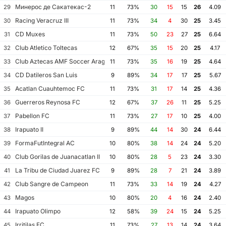
Минерос де Сакатекас-2
29
11
73%
30
15
15
26
4.09
Racing Veracruz III
30
11
73%
34
4
30
25
3.45
CD Muxes
31
11
73%
50
23
27
25
6.64
Club Atletico Toltecas
32
12
67%
35
15
20
25
4.17
Club Aztecas AMF Soccer Aragon
33
11
73%
35
16
19
25
4.64
CD Datileros San Luis
34
9
89%
34
17
17
25
5.67
Acatlan Cuauhtemoc FC
35
11
73%
31
17
14
25
4.36
Guerreros Reynosa FC
36
12
67%
37
26
11
25
5.25
Pabellon FC
37
11
73%
27
17
10
25
4.00
Irapuato II
38
9
89%
44
14
30
24
6.44
FormaFutIntegral AC
39
10
80%
38
14
24
24
5.20
Club Gorilas de Juanacatlan II
40
10
80%
28
5
23
24
3.30
La Tribu de Ciudad Juarez FC
41
9
89%
28
7
21
24
3.89
Club Sangre de Campeon
42
11
73%
33
14
19
24
4.27
Magos
43
10
80%
20
4
16
24
2.40
Irapuato Olimpo
44
12
58%
39
24
15
24
5.25
Irritilas FC
45
11
73%
27
13
14
24
3.64