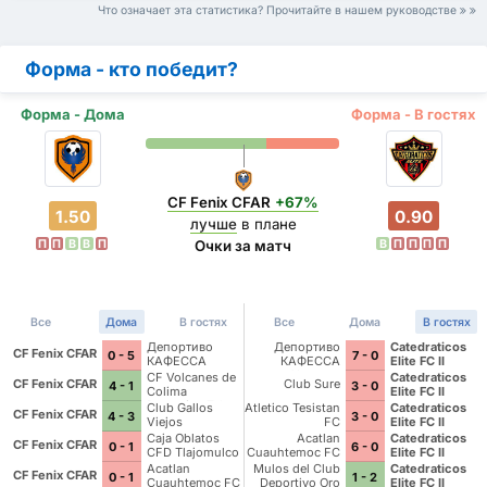
Что означает эта статистика? Прочитайте в нашем руководстве
Форма - кто победит?
Форма - Дома
Форма - В гостях
CF Fenix CFAR
+67%
1.50
0.90
лучше
в плане
П
П
В
В
П
В
П
П
П
П
Очки за матч
Все
Дома
В гостях
Все
Дома
В гостях
Депортиво
Депортиво
Catedraticos
CF Fenix CFAR
0 - 5
7 - 0
КАФЕССА
КАФЕССА
Elite FC II
Халиско
Халиско
CF Volcanes de
Catedraticos
CF Fenix CFAR
Club Sure
4 - 1
3 - 0
Colima
Elite FC II
Deportivo Tala
Club Gallos
Atletico Tesistan
Catedraticos
CF Fenix CFAR
4 - 3
3 - 0
Viejos
FC
Elite FC II
Caja Oblatos
Acatlan
Catedraticos
CF Fenix CFAR
0 - 1
6 - 0
CFD Tlajomulco
Cuauhtemoc FC
Elite FC II
Acatlan
Mulos del Club
Catedraticos
CF Fenix CFAR
0 - 1
1 - 2
Cuauhtemoc FC
Deportivo Oro
Elite FC II