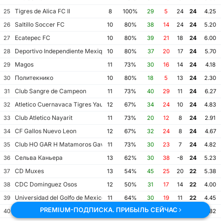
Tigres de Alica FC II
25
8
100%
29
5
24
24
4.25
Saltillo Soccer FC
26
10
80%
38
14
24
24
5.20
Ecatepec FC
27
10
80%
39
21
18
24
6.00
Deportivo Independiente Mexiquense
28
10
80%
37
20
17
24
5.70
Magos
29
11
73%
30
16
14
24
4.18
Политекнико
30
10
80%
18
5
13
24
2.30
Club Sangre de Campeon
31
11
73%
40
29
11
24
6.27
Atletico Cuernavaca Tigres Yautepec
32
12
67%
34
24
10
24
4.83
Club Atletico Nayarit
33
11
73%
20
12
8
24
2.91
CF Gallos Nuevo Leon
34
12
67%
32
24
8
24
4.67
Club HO GAR H Matamoros Gavilanes FC Matamoros II
35
11
73%
30
23
7
24
4.82
Сельва Каньера
36
13
62%
30
38
-8
24
5.23
CD Muxes
37
13
54%
45
25
20
22
5.38
CDC Dominguez Osos
38
12
50%
31
17
14
22
4.00
Universidad del Golfo de Mexico FC
39
11
64%
30
19
11
22
4.45
PREMIUM-ПОДПИСКА. ПРИБЫЛЬ СЕЙЧАС
Correcaminos de la UAT III
40
11
64%
31
22
9
22
4.82