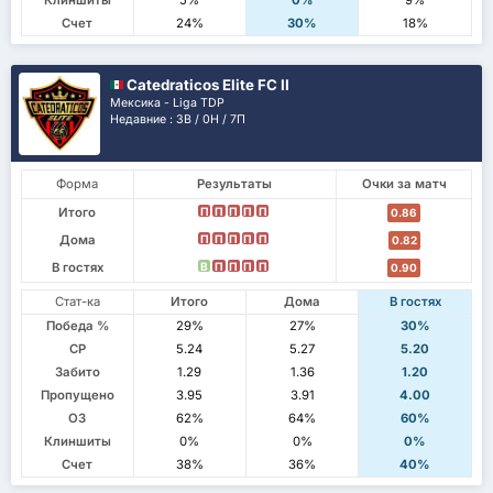
Клиншиты
5%
0%
9%
Счет
24%
30%
18%
Catedraticos Elite FC II
Мексика - Liga TDP
Недавние : 3В / 0Н / 7П
Форма
Результаты
Очки за матч
Итого
П
П
П
П
П
0.86
Дома
П
П
П
П
П
0.82
В гостях
В
П
П
П
П
0.90
Стат-ка
Итого
Дома
В гостях
Победа %
29%
27%
30%
СР
5.24
5.27
5.20
Забито
1.29
1.36
1.20
Пропущено
3.95
3.91
4.00
ОЗ
62%
64%
60%
Клиншиты
0%
0%
0%
Счет
38%
36%
40%