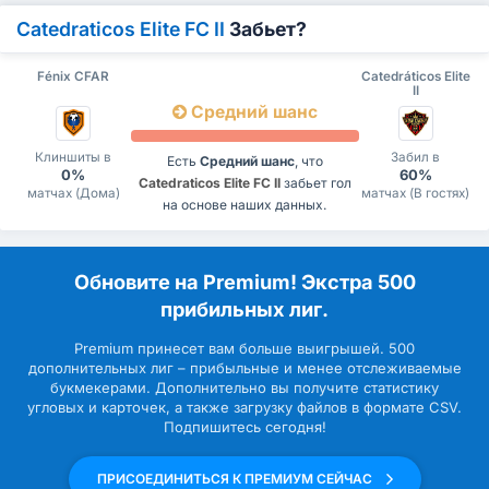
Catedraticos Elite FC II
Забьет?
Fénix CFAR
Catedráticos Elite
II
Средний шанс
Клиншиты в
Забил в
Есть
Средний шанс
, что
0%
60%
Catedraticos Elite FC II
забьет гол
матчах (Дома)
матчах (В гостях)
на основе наших данных.
Обновите на Premium! Экстра 500
прибильных лиг.
Premium принесет вам больше выигрышей. 500
дополнительных лиг – прибыльные и менее отслеживаемые
букмекерами. Дополнительно вы получите статистику
угловых и карточек, а также загрузку файлов в формате CSV.
Подпишитесь сегодня!
ПРИСОЕДИНИТЬСЯ К ПРЕМИУМ СЕЙЧАС