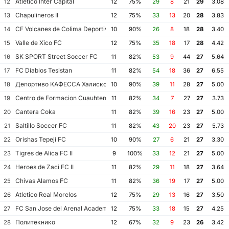
Atletico Inter Capital
12
12
75%
29
8
21
29
3.08
Chapulineros II
13
12
75%
33
13
20
28
3.83
CF Volcanes de Colima Deportivo Tala
14
10
90%
26
8
18
28
3.40
Valle de Xico FC
15
12
75%
35
18
17
28
4.42
SK SPORT Street Soccer FC
16
11
82%
53
9
44
27
5.64
FC Diablos Tesistan
17
11
82%
54
18
36
27
6.55
Депортиво КАФЕССА Халиско
18
10
90%
39
11
28
27
5.00
Centro de Formacion Cuauhtemoc Blanco
19
11
82%
34
7
27
27
3.73
Cantera Coka
20
11
82%
39
16
23
27
5.00
Saltillo Soccer FC
21
11
82%
43
20
23
27
5.73
Orishas Tepeji FC
22
10
90%
27
6
21
27
3.30
Tigres de Alica FC II
23
9
100%
33
12
21
27
5.00
Heroes de Zaci FC II
24
11
82%
29
11
18
27
3.64
Chivas Alamos FC
25
11
82%
36
19
17
27
5.00
Atletico Real Morelos
26
12
75%
29
13
16
27
3.50
FC San Jose del Arenal Academia America Leyendas
27
12
75%
33
18
15
27
4.25
Политекнико
28
12
67%
32
9
23
26
3.42