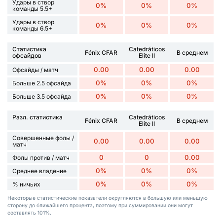
Удары в створ
0%
0%
0%
команды 5.5+
Удары в створ
0%
0%
0%
команды 6.5+
Статистика
Catedráticos
Fénix CFAR
В среднем
офсайдов
Elite II
0.00
0.00
0.00
Офсайды / матч
0%
0%
0%
Больше 2.5 офсайда
0%
0%
0%
Больше 3.5 офсайда
Разл. статистика
Catedráticos
Fénix CFAR
В среднем
Elite II
Совершенные фолы /
0.00
0.00
0.00
матч
0
0
0.00
Фолы против / матч
0%
0%
0%
Среднее владение
0%
0%
0%
% ничьих
Некоторые статистические показатели округляются в большую или меньшую
сторону до ближайшего процента, поэтому при суммировании они могут
составлять 101%.