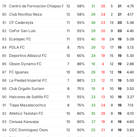
Centro de Formacion Chiapas Futbol
79
12
58%
31
26
5
21
4.75
Club Novillos Neza
80
12
58%
26
24
2
21
4.17
CF Cadereyta
81
11
55%
36
23
13
20
5.36
CeFor San Luis
82
11
55%
29
20
9
20
4.45
Ecatepec FC
83
11
55%
40
16
24
19
5.09
PDLA FC
84
8
75%
29
12
17
19
5.13
Deportivo Albiazul FC
85
10
60%
34
19
15
19
5.30
Obson Dynamo FC
86
7
86%
16
4
12
19
2.86
FC Iguanas
87
10
60%
28
16
12
19
4.40
La Piedad Imperial FC
88
7
86%
23
12
11
19
5.00
Club Orgullo Surtam
89
8
75%
19
9
10
19
3.50
Halcones de Saltillo FC
90
11
55%
23
13
10
19
3.27
Tlapa Mazatecochco
91
8
75%
33
24
9
19
7.13
Atletico Tesistan FC
92
10
60%
35
26
9
19
6.10
Сельва Каньера
93
10
60%
27
19
8
19
4.60
CDC Dominguez Osos
94
12
50%
25
21
4
19
3.83