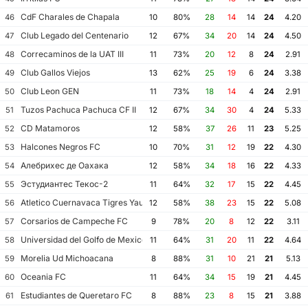
CdF Charales de Chapala
46
10
80%
28
14
14
24
4.20
Club Legado del Centenario
47
12
67%
34
20
14
24
4.50
Correcaminos de la UAT III
48
11
73%
20
12
8
24
2.91
Club Gallos Viejos
49
13
62%
25
19
6
24
3.38
Club Leon GEN
50
11
73%
18
14
4
24
2.91
Tuzos Pachuca Pachuca CF II
51
12
67%
34
30
4
24
5.33
CD Matamoros
52
12
58%
37
26
11
23
5.25
Halcones Negros FC
53
10
70%
31
12
19
22
4.30
Алебрихес де Оахака
54
12
58%
34
18
16
22
4.33
Эстудиантес Текос-2
55
11
64%
32
17
15
22
4.45
Atletico Cuernavaca Tigres Yautepec
56
12
58%
38
23
15
22
5.08
Corsarios de Campeche FC
57
9
78%
20
8
12
22
3.11
Universidad del Golfo de Mexico FC
58
11
64%
31
20
11
22
4.64
Morelia Ud Michoacana
59
8
88%
31
10
21
21
5.13
Oceania FC
60
11
64%
34
15
19
21
4.45
Estudiantes de Queretaro FC
61
8
88%
23
8
15
21
3.88