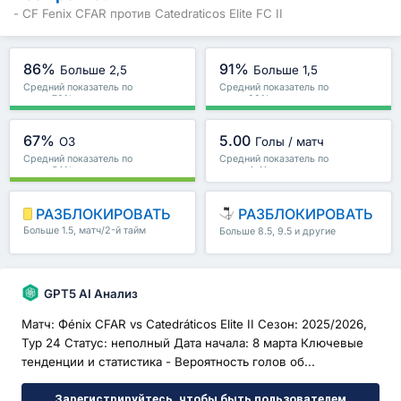
- CF Fenix CFAR против Catedraticos Elite FC II
86%
91%
Больше 2,5
Больше 1,5
Средний показатель по
Средний показатель по
лиге : 70%
лиге : 83%
67%
5.00
ОЗ
Голы / матч
Средний показатель по
Средний показатель по
лиге : 54%
лиге : 4.41
РАЗБЛОКИРОВАТЬ
РАЗБЛОКИРОВАТЬ
Больше 1.5, матч/2-й тайм
Больше 8.5, 9.5 и другие
и другие
GPT5 AI Анализ
Матч: Фénix CFAR vs Catedráticos Elite II Сезон: 2025/2026,
Тур 24 Статус: неполный Дата начала: 8 марта Ключевые
тенденции и статистика - Вероятность голов об...
Зарегистрируйтесь, чтобы быть пользователем