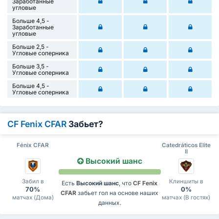
Заработанные
угловые
Больше 4,5 -
Заработанные
угловые
Больше 2,5 -
Угловые соперника
Больше 3,5 -
Угловые соперника
Больше 4,5 -
Угловые соперника
CF Fenix CFAR
Забьет?
Fénix CFAR
Catedráticos Elite
II
Высокий шанс
Забил в
Клиншиты в
Есть
Высокий шанс
, что
CF Fenix
70%
0%
CFAR
забьет гол на основе наших
матчах (Дома)
матчах (В гостях)
данных.