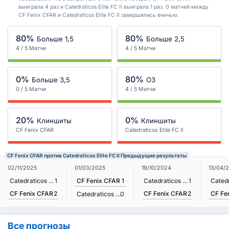
выиграла 4 раз и Catedraticos Elite FC II выиграла 1 раз. 0 матчей между
CF Fenix CFAR и Catedraticos Elite FC II завершились вничью.
80%
80%
Больше 1,5
Больше 2,5
4 / 5 Матчи
4 / 5 Матчи
0%
80%
Больше 3,5
ОЗ
0 / 5 Матчи
4 / 5 Матчи
20%
0%
Клиншиты
Клиншиты
CF Fenix CFAR
Catedraticos Elite FC II
CF Fenix CFAR против Catedraticos Elite FC II Предыдущие результаты
02/11/2025
01/03/2025
19/10/2024
13/04/
Catedraticos Elite FC II
1
CF Fenix CFAR
1
Catedraticos Elite FC II
1
CF Fenix CFAR
2
CF Fenix CFAR
2
CF Fe
Catedraticos Elite FC II
0
Все прогнозы