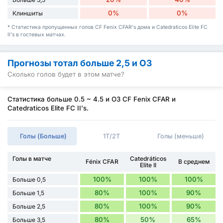
0%
0%
Клиншиты
* Статистика пропущенных голов CF Fenix CFAR's дома и Catedraticos Elite FC
II's в гостевых матчах.
Прогнозы тотал больше 2,5 и ОЗ
Сколько голов будет в этом матче?
Статистика больше 0.5 ~ 4.5 и ОЗ CF Fenix CFAR и
Catedraticos Elite FC II's.
Голы (Больше)
1Т/2Т
Голы (меньше)
Голы в матче
Catedráticos
Fénix CFAR
В среднем
Elite II
100%
100%
100%
Больше 0,5
80%
100%
90%
Больше 1,5
80%
100%
90%
Больше 2,5
80%
50%
65%
Больше 3,5