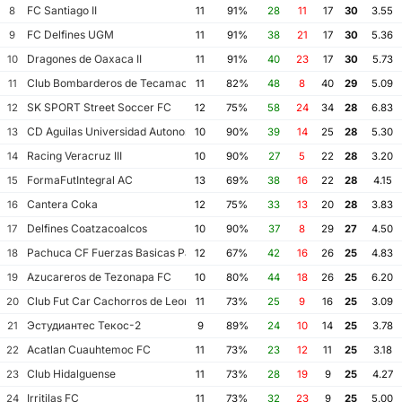
FC Santiago II
8
11
91%
28
11
17
30
3.55
FC Delfines UGM
9
11
91%
38
21
17
30
5.36
Dragones de Oaxaca II
10
11
91%
40
23
17
30
5.73
Club Bombarderos de Tecamac
11
11
82%
48
8
40
29
5.09
SK SPORT Street Soccer FC
12
12
75%
58
24
34
28
6.83
CD Aguilas Universidad Autonoma de Guerrero
13
10
90%
39
14
25
28
5.30
Racing Veracruz III
14
10
90%
27
5
22
28
3.20
FormaFutIntegral AC
15
13
69%
38
16
22
28
4.15
Cantera Coka
16
12
75%
33
13
20
28
3.83
Delfines Coatzacoalcos
17
10
90%
37
8
29
27
4.50
Pachuca CF Fuerzas Basicas Pachuca CF III
18
12
67%
42
16
26
25
4.83
Azucareros de Tezonapa FC
19
10
80%
44
18
26
25
6.20
Club Fut Car Cachorros de Leon
20
11
73%
25
9
16
25
3.09
Эстудиантес Текос-2
21
9
89%
24
10
14
25
3.78
Acatlan Cuauhtemoc FC
22
11
73%
23
12
11
25
3.18
Club Hidalguense
23
11
73%
28
19
9
25
4.27
Irritilas FC
24
11
73%
32
23
9
25
5.00