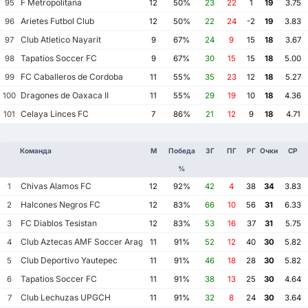
F Metropolitana
95
12
50%
23
22
1
19
3.75
Arietes Futbol Club
96
12
50%
22
24
-2
19
3.83
Club Atletico Nayarit
97
9
67%
24
9
15
18
3.67
Tapatios Soccer FC
98
9
67%
30
15
15
18
5.00
FC Caballeros de Cordoba
99
11
55%
35
23
12
18
5.27
Dragones de Oaxaca II
100
11
55%
29
19
10
18
4.36
Celaya Linces FC
101
7
86%
21
12
9
18
4.71
Команда
М
Победа
ЗГ
ПГ
РГ
Очки
СР
%
Chivas Alamos FC
1
12
92%
42
4
38
34
3.83
Halcones Negros FC
2
12
83%
66
10
56
31
6.33
FC Diablos Tesistan
3
12
83%
53
16
37
31
5.75
Club Aztecas AMF Soccer Aragon
4
11
91%
52
12
40
30
5.82
Club Deportivo Yautepec
5
11
91%
46
18
28
30
5.82
Tapatios Soccer FC
6
11
91%
38
13
25
30
4.64
Club Lechuzas UPGCH
7
11
91%
32
8
24
30
3.64