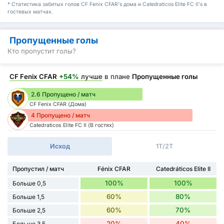
* Статистика забитых голов CF Fenix CFAR's дома и Catedraticos Elite FC II's в
гостевых матчах.
Пропущенные голы
Кто пропустит голы?
CF Fenix CFAR
+54%
лучше
в плане
Пропущенные голы
2.6 Пропущено / матч
CF Fenix CFAR (Дома)
4 Пропущено / матч
Catedraticos Elite FC II (В гостях)
Исход
1Т/2Т
Пропустил / матч
Fénix CFAR
Catedráticos Elite II
100%
100%
Больше 0,5
60%
80%
Больше 1,5
60%
70%
Больше 2,5
20%
40%
Больше 3,5