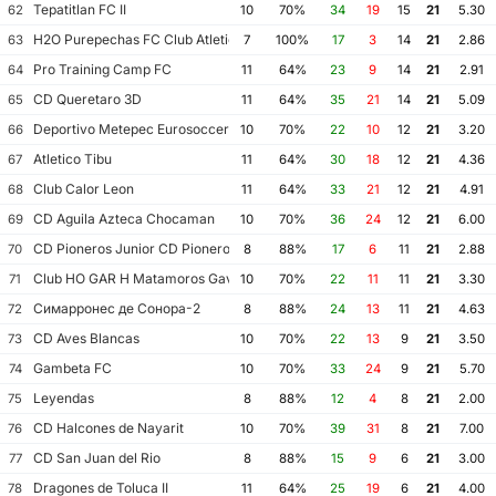
Tepatitlan FC II
62
10
70%
34
19
15
21
5.30
H2O Purepechas FC Club Atletico Morelia II
63
7
100%
17
3
14
21
2.86
Pro Training Camp FC
64
11
64%
23
9
14
21
2.91
CD Queretaro 3D
65
11
64%
35
21
14
21
5.09
Deportivo Metepec Eurosoccer FC
66
10
70%
22
10
12
21
3.20
Atletico Tibu
67
11
64%
30
18
12
21
4.36
Club Calor Leon
68
11
64%
33
21
12
21
4.91
CD Aguila Azteca Chocaman
69
10
70%
36
24
12
21
6.00
CD Pioneros Junior CD Pioneros de Cancun II
70
8
88%
17
6
11
21
2.88
Club HO GAR H Matamoros Gavilanes FC Matamoros II
71
10
70%
22
11
11
21
3.30
Симарронес де Сонора-2
72
8
88%
24
13
11
21
4.63
CD Aves Blancas
73
10
70%
22
13
9
21
3.50
Gambeta FC
74
10
70%
33
24
9
21
5.70
Leyendas
75
8
88%
12
4
8
21
2.00
CD Halcones de Nayarit
76
10
70%
39
31
8
21
7.00
CD San Juan del Rio
77
8
88%
15
9
6
21
3.00
Dragones de Toluca II
78
11
64%
25
19
6
21
4.00