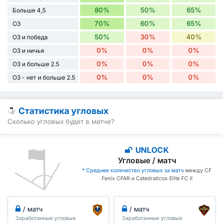
80%
50%
65%
Больше 4,5
70%
60%
65%
ОЗ
50%
30%
40%
ОЗ и победа
0%
0%
0%
ОЗ и ничья
0%
0%
0%
ОЗ и больше 2.5
0%
0%
0%
ОЗ - нет и больше 2.5
Статистика угловых
Сколько угловых будет в матче?
UNLOCK
Угловые / матч
* Среднее количество угловых за матч
между CF
Fenix CFAR и Catedraticos Elite FC II
/ матч
/ матч
Заработанные угловые
Заработанные угловые