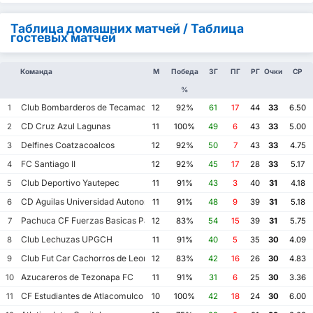
Таблица домашних матчей / Таблица
гостевых матчей
Команда
М
Победа
ЗГ
ПГ
РГ
Очки
СР
%
Club Bombarderos de Tecamac
1
12
92%
61
17
44
33
6.50
CD Cruz Azul Lagunas
2
11
100%
49
6
43
33
5.00
Delfines Coatzacoalcos
3
12
92%
50
7
43
33
4.75
FC Santiago II
4
12
92%
45
17
28
33
5.17
Club Deportivo Yautepec
5
11
91%
43
3
40
31
4.18
CD Aguilas Universidad Autonoma de Guerrero
6
11
91%
48
9
39
31
5.18
Pachuca CF Fuerzas Basicas Pachuca CF III
7
12
83%
54
15
39
31
5.75
Club Lechuzas UPGCH
8
11
91%
40
5
35
30
4.09
Club Fut Car Cachorros de Leon
9
12
83%
42
16
26
30
4.83
Azucareros de Tezonapa FC
10
11
91%
31
6
25
30
3.36
CF Estudiantes de Atlacomulco
11
10
100%
42
18
24
30
6.00