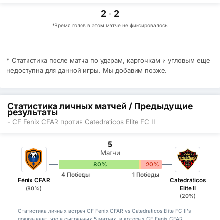
2
-
2
*Время голов в этом матче не фиксировалось
* Статистика после матча по ударам, карточкам и угловым еще
недоступна для данной игры. Мы добавим позже.
Статистика личных матчей / Предыдущие
результаты
- CF Fenix CFAR против Catedraticos Elite FC II
5
Матчи
80%
0%
20%
4 Победы
1 Победы
Fénix CFAR
Catedráticos
Elite II
(80%)
(20%)
Статистика личных встреч CF Fenix CFAR vs Catedraticos Elite FC II's
показывает, что в сыгранных 5 матчах, в которых CF Fenix CFAR