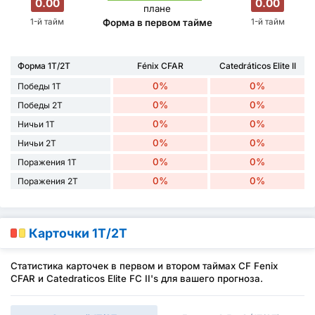
0.00
0.00
плане
1-й тайм
1-й тайм
Форма в первом тайме
Форма 1Т/2Т
Fénix CFAR
Catedráticos Elite II
0%
0%
Победы 1Т
0%
0%
Победы 2Т
0%
0%
Ничьи 1Т
0%
0%
Ничьи 2Т
0%
0%
Поражения 1Т
0%
0%
Поражения 2Т
Карточки 1Т/2Т
Статистика карточек в первом и втором таймах CF Fenix
CFAR и Catedraticos Elite FC II's для вашего прогноза.