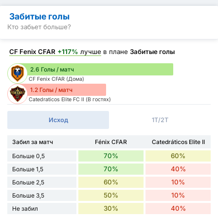
Забитые голы
Кто забьет больше?
CF Fenix CFAR
+117%
лучше
в плане
Забитые голы
2.6 Голы / матч
CF Fenix CFAR (Дома)
1.2 Голы / матч
Catedraticos Elite FC II (В гостях)
Исход
1Т/2Т
Забил за матч
Fénix CFAR
Catedráticos Elite II
70%
60%
Больше 0,5
70%
40%
Больше 1,5
60%
10%
Больше 2,5
50%
10%
Больше 3,5
30%
40%
Не забил