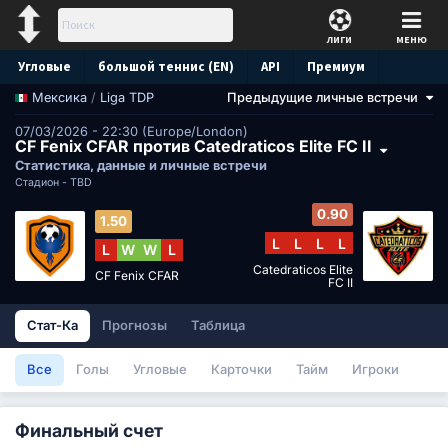
ЛИГИ
МЕНЮ
Угловые
большой теннис (EN)
API
Премиум
/
Liga TDP
Предыдущие личные встречи
Мексика
Прогноз
07/03/2026 - 22:30 (Europe/London)
CF Fenix CFAR против Catedraticos Elite FC II
Статистика, данные и личные встречи
Стадион -
TBD
0.90
1.50
L
L
L
L
L
W
W
L
Catedraticos Elite
CF Fenix CFAR
FC II
Стат-Ка
Прогнозы
Таблица
Все
Голы
Угловые
Карточки
Тайм
Игроки
Финальный счет