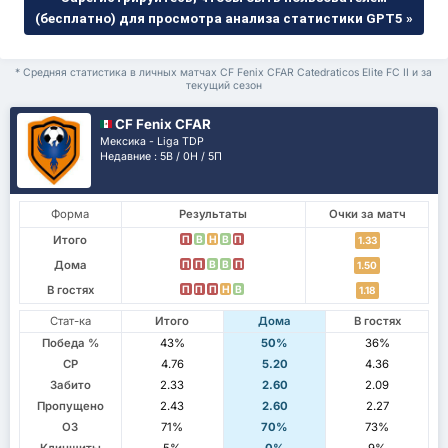
(бесплатно) для просмотра анализа статистики GPT5 »
* Средняя статистика в личных матчах CF Fenix CFAR Catedraticos Elite FC II и за
текущий сезон
CF Fenix CFAR
Мексика - Liga TDP
Недавние : 5В / 0Н / 5П
Форма
Результаты
Очки за матч
Итого
П
В
Н
В
П
1.33
Дома
П
П
В
В
П
1.50
В гостях
П
П
П
Н
В
1.18
Стат-ка
Итого
Дома
В гостях
Победа %
43%
50%
36%
СР
4.76
5.20
4.36
Забито
2.33
2.60
2.09
Пропущено
2.43
2.60
2.27
ОЗ
71%
70%
73%