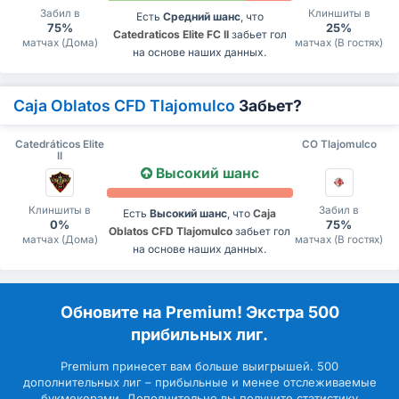
Забил в
Клиншиты в
Есть
Средний шанс
, что
75%
25%
Catedraticos Elite FC II
забьет гол
матчах (Дома)
матчах (В гостях)
на основе наших данных.
Caja Oblatos CFD Tlajomulco
Забьет?
Catedráticos Elite
CO Tlajomulco
II
Высокий шанс
Клиншиты в
Забил в
Есть
Высокий шанс
, что
Caja
0%
75%
Oblatos CFD Tlajomulco
забьет гол
матчах (Дома)
матчах (В гостях)
на основе наших данных.
Обновите на Premium! Экстра 500
прибильных лиг.
Premium принесет вам больше выигрышей. 500
дополнительных лиг – прибыльные и менее отслеживаемые
букмекерами. Дополнительно вы получите статистику