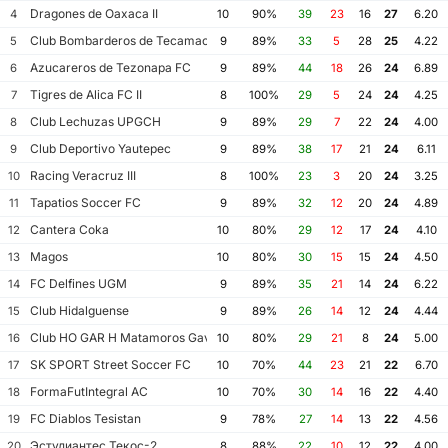
Dragones de Oaxaca II
4
10
90%
39
23
16
27
6.20
Club Bombarderos de Tecamac
5
9
89%
33
5
28
25
4.22
Azucareros de Tezonapa FC
6
9
89%
44
18
26
24
6.89
Tigres de Alica FC II
7
8
100%
29
5
24
24
4.25
Club Lechuzas UPGCH
8
9
89%
29
7
22
24
4.00
Club Deportivo Yautepec
9
9
89%
38
17
21
24
6.11
Racing Veracruz III
10
8
100%
23
3
20
24
3.25
Tapatios Soccer FC
11
9
89%
32
12
20
24
4.89
Cantera Coka
12
10
80%
29
12
17
24
4.10
Magos
13
10
80%
30
15
15
24
4.50
FC Delfines UGM
14
9
89%
35
21
14
24
6.22
Club Hidalguense
15
9
89%
26
14
12
24
4.44
Club HO GAR H Matamoros Gavilanes FC Matamoros II
16
10
80%
29
21
8
24
5.00
SK SPORT Street Soccer FC
17
10
70%
44
23
21
22
6.70
FormaFutIntegral AC
18
10
70%
30
14
16
22
4.40
FC Diablos Tesistan
19
9
78%
27
14
13
22
4.56
Эстудиантес Текос-2
20
8
88%
22
10
12
22
4.00