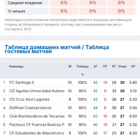
0%
0%
0%
Среднее владение
0%
0%
0%
% ничьих
Некоторые статистические показатели округляются в большую или меньшую
сторону до ближайшего процента, поэтому при суммировании они могут
составлять 101%.
Таблица домашних матчей / Таблица
гостевых матчей
Команда
М
Победа
ЗГ
ПГ
РГ
Очки
СР
%
FC Santiago II
1
10
100%
42
14
28
30
5.60
CD Aguilas Universidad Autonoma de Guerrero
2
10
90%
42
9
33
28
5.10
CD Cruz Azul Lagunas
3
9
100%
43
5
38
27
5.33
Delfines Coatzacoalcos
4
10
90%
44
6
38
27
5.00
Club Bombarderos de Tecamac
5
10
90%
50
15
35
27
6.50
Pachuca CF Fuerzas Basicas Pachuca CF III
6
10
90%
40
13
27
27
5.30
CF Estudiantes de Atlacomulco
7
9
100%
40
17
23
27
6.33