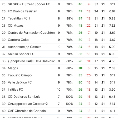
SK SPORT Street Soccer FC
25
9
78%
46
9
37
21
6.11
FC Diablos Tesistan
26
9
78%
42
18
24
21
6.67
Tepatitlan FC II
27
8
88%
34
13
21
21
5.88
CD Muxes
28
9
78%
43
22
21
21
7.22
Centro de Formacion Cuauhtemoc Blanco
29
9
78%
26
7
19
21
3.67
Cantera Coka
30
9
78%
30
12
18
21
4.67
Алебрихес де Оахака
31
10
70%
34
16
18
21
5.00
Saltillo Soccer FC
32
9
78%
36
18
18
21
6.00
Депортиво КАФЕССА Халиско
33
8
88%
28
11
17
21
4.88
Magos
34
8
88%
18
3
15
21
2.63
Irapuato Olimpo
35
9
78%
35
20
15
21
6.11
Valle de Xico FC
36
9
78%
30
16
14
21
5.11
Irritilas FC
37
10
70%
26
13
13
21
3.90
CD Datileros San Luis
38
7
100%
29
16
13
21
6.43
Симарронес де Сонора-2
39
7
100%
24
12
12
21
5.14
CdF Charales de Chapala
40
9
78%
24
13
11
21
4.11
Guerreros Reynosa FC