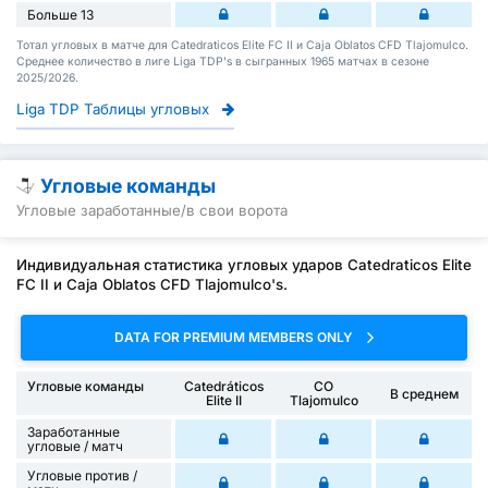
Больше 13
Тотал угловых в матче для Catedraticos Elite FC II и Caja Oblatos CFD Tlajomulco.
Среднее количество в лиге Liga TDP's в сыгранных 1965 матчах в сезоне
2025/2026.
Liga TDP Таблицы угловых
Угловые команды
Угловые заработанные/в свои ворота
Индивидуальная статистика угловых ударов Catedraticos Elite
FC II и Caja Oblatos CFD Tlajomulco's.
DATA FOR PREMIUM MEMBERS ONLY
Угловые команды
Catedráticos
CO
В среднем
Elite II
Tlajomulco
Заработанные
угловые / матч
Угловые против /