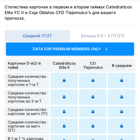
Статистика карточек в первом и втором таймах Catedraticos
Elite FC II и Caja Oblatos CFD Tlajomulco's для вашего
прогноза.
Средний 1Т/2Т
Больше 0.5 ~ 3 (1Т/2Т)
DATA FOR PREMIUM MEMBERS ONLY
Карточки (1-й/2-й
Catedráticos
CO
В среднем
тайм)
Elite II
Tlajomulco
Среднее количество
полученных
карточек в 1-м Т
Среднее количество
полученных
карточек во 2-м Т
Среднее количество
карточек за матч (1Т)
Среднее количество
карточек за матч
(2Т)
В 1-м Т % карточек