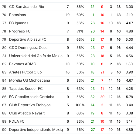
CD San Juan del Rio
75
7
86%
12
9
3
18
3.00
Potosinos
76
10
60%
11
10
1
18
2.10
FC Iguanas
77
9
56%
26
16
10
16
4.67
Progreso FC
78
7
71%
20
14
6
16
4.86
Deportivo Albiazul FC
79
8
63%
23
17
6
16
5.00
CDC Dominguez Osos
80
9
56%
23
17
6
16
4.44
Universidad del Golfo de Mexico FC
81
9
56%
23
18
5
16
4.56
Pavones ADMC
82
10
50%
10
8
2
16
1.80
Arietes Futbol Club
83
10
50%
18
21
-3
16
3.90
Morelia Ud Michoacana
84
6
83%
21
7
14
15
4.67
Tapatios Soccer FC
85
8
63%
23
11
12
15
4.25
FC Caballeros de Cordoba
86
9
56%
32
20
12
15
5.78
Club Deportivo Etchojoa
87
5
100%
14
3
11
15
3.40
Club Atletico Nayarit
88
8
63%
19
8
11
15
3.38
PDLA FC
89
6
83%
21
10
11
15
5.17
Deportivo Independiente Mexiquense
90
9
56%
27
17
10
15
4.89