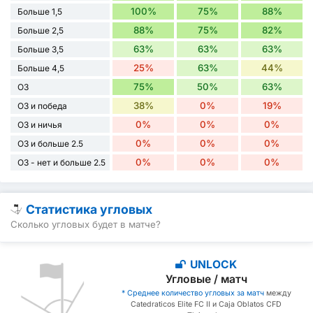
100%
75%
88%
Больше 1,5
88%
75%
82%
Больше 2,5
63%
63%
63%
Больше 3,5
25%
63%
44%
Больше 4,5
75%
50%
63%
ОЗ
38%
0%
19%
ОЗ и победа
0%
0%
0%
ОЗ и ничья
0%
0%
0%
ОЗ и больше 2.5
0%
0%
0%
ОЗ - нет и больше 2.5
Статистика угловых
Сколько угловых будет в матче?
UNLOCK
Угловые / матч
* Среднее количество угловых за матч
между
Catedraticos Elite FC II и Caja Oblatos CFD