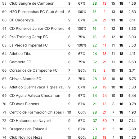
Club Sangre de Campeon
58
9
67%
28
13
15
18
4.56
H2O Purepechas FC Club Atletico Morelia II
59
6
100%
15
2
13
18
2.83
CF Cadereyta
60
9
67%
34
21
13
18
6.11
CD Pioneros Junior CD Pioneros de Cancun II
61
6
100%
16
4
12
18
3.33
Pro Training Camp FC
62
8
75%
18
6
12
18
3.00
La Piedad Imperial FC
63
6
100%
22
11
11
18
5.50
Atletico Tibu
64
9
67%
24
13
11
18
4.11
Gambeta FC
65
8
75%
32
21
11
18
6.63
Corsarios de Campeche FC
66
7
86%
18
8
10
18
3.71
Chivas Alamos FC
67
8
75%
28
18
10
18
5.75
Atletico Cuernavaca Tigres Yautepec
68
9
67%
29
19
10
18
5.33
CD Aguila Azteca Chocaman
69
9
67%
34
24
10
18
6.44
CD Aves Blancas
70
9
67%
21
13
8
18
3.78
Centro de Formacion Chiapas Futbol
71
10
60%
28
21
7
18
4.90
CD Halcones de Nayarit
72
9
67%
37
30
7
18
7.44
Dragones de Toluca II
73
9
67%
20
15
5
18
3.89
Club Novillos Neza
74
10
60%
23
19
4
18
4.20