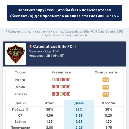
Зарегистрируйтесь, чтобы быть пользователем
(бесплатно) для просмотра анализа статистики GPT5 »
* Средняя статистика в личных матчах Catedraticos Elite FC II Caja Oblatos CFD
Tlajomulco и за текущий сезон
Catedraticos Elite FC II
Мексика - Liga TDP
Недавние : 3В / 0Н / 5П
Форма
Результаты
Очки за матч
Итого
В
П
П
П
П
1.13
Дома
П
П
В
П
П
1.13
В гостях
П
П
В
П
П
1.13
Стат-ка
Итого
Дома
В гостях
Победа %
38%
38%
38%
СР
4.56
3.88
5.25
Забито
1.56
1.63
1.50
Пропущено
3.00
2.25
3.75