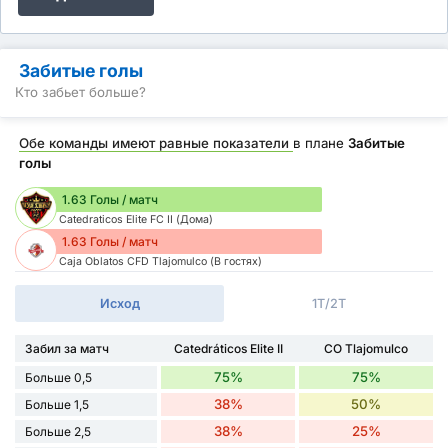
Забитые голы
Кто забьет больше?
Обе команды имеют равные показатели
в плане
Забитые
голы
1.63 Голы / матч
Catedraticos Elite FC II (Дома)
1.63 Голы / матч
Caja Oblatos CFD Tlajomulco (В гостях)
Исход
1Т/2Т
Забил за матч
Catedráticos Elite II
CO Tlajomulco
75%
75%
Больше 0,5
38%
50%
Больше 1,5
38%
25%
Больше 2,5