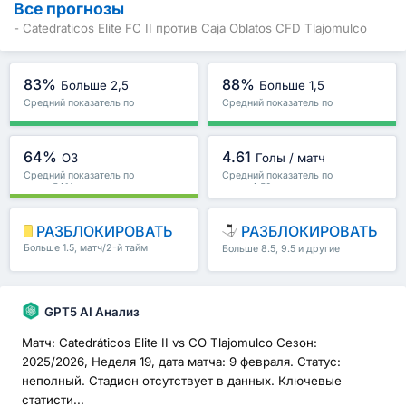
Все прогнозы
- Catedraticos Elite FC II против Caja Oblatos CFD Tlajomulco
83%
88%
Больше 2,5
Больше 1,5
Средний показатель по
Средний показатель по
лиге : 72%
лиге : 83%
64%
4.61
ОЗ
Голы / матч
Средний показатель по
Средний показатель по
лиге : 54%
лиге : 4.59
РАЗБЛОКИРОВАТЬ
РАЗБЛОКИРОВАТЬ
Больше 1.5, матч/2-й тайм
Больше 8.5, 9.5 и другие
и другие
GPT5 AI Анализ
Матч: Catedráticos Elite II vs CO Tlajomulco Сезон:
2025/2026, Неделя 19, дата матча: 9 февраля. Статус:
неполный. Стадион отсутствует в данных. Ключевые
статисти...