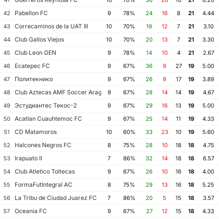
41
10
70%
36
26
10
21
6.20
Pabellon FC
42
9
78%
24
16
8
21
4.44
Correcaminos de la UAT III
43
10
70%
19
12
7
21
3.10
Club Gallos Viejos
44
10
70%
20
13
7
21
3.30
Club Leon GEN
45
9
78%
14
10
4
21
2.67
Ecatepec FC
46
9
67%
36
9
27
19
5.00
Политекнико
47
9
67%
26
9
17
19
3.89
Club Aztecas AMF Soccer Aragon
48
9
67%
28
14
14
19
4.67
Эстудиантес Текос-2
49
9
67%
29
16
13
19
5.00
Acatlan Cuauhtemoc FC
50
9
67%
25
14
11
19
4.33
CD Matamoros
51
10
60%
33
23
10
19
5.60
Halcones Negros FC
52
8
75%
28
10
18
18
4.75
Irapuato II
53
7
86%
32
14
18
18
6.57
Club Atletico Toltecas
54
9
67%
26
10
16
18
4.00
FormaFutIntegral AC
55
8
75%
29
13
16
18
5.25
La Tribu de Ciudad Juarez FC
56
7
86%
20
5
15
18
3.57
Oceania FC
57
9
67%
27
12
15
18
4.33