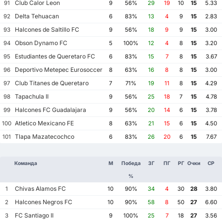
Club Calor Leon
91
9
56%
29
19
10
15
5.33
Delta Tehuacan
92
6
83%
13
4
9
15
2.83
Halcones de Saltillo FC
93
9
56%
18
9
9
15
3.00
Obson Dynamo FC
94
5
100%
12
4
8
15
3.20
Estudiantes de Queretaro FC
95
6
83%
15
7
8
15
3.67
Deportivo Metepec Eurosoccer FC
96
8
63%
16
8
8
15
3.00
Club Titanes de Queretaro
97
7
71%
19
11
8
15
4.29
Tapachula II
98
9
56%
25
18
7
15
4.78
Halcones FC Guadalajara
99
9
56%
20
14
6
15
3.78
Atletico Mexicano FE
100
8
63%
21
15
6
15
4.50
Tlapa Mazatecochco
101
6
83%
26
20
6
15
7.67
Команда
М
Победа
ЗГ
ПГ
РГ
Очки
СР
%
Chivas Alamos FC
1
10
90%
34
4
30
28
3.80
Halcones Negros FC
2
10
90%
58
8
50
27
6.60
FC Santiago II
3
9
100%
25
7
18
27
3.56