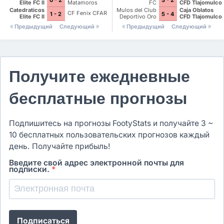
0 - 2
3 - 2
Elite FC II
Matamoros
FC
CFD Tlajomulco
Gavilanes FC
Catedraticos
Mulos del Club
Caja Oblatos
CF Fenix CFAR
1 - 2
5 - 4
Matamoros II
Elite FC II
Deportivo Oro
CFD Tlajomulco
Предыдущий
Следующий
Предыдущий
Следующий
Получите ежедневные
бесплатные прогнозы
Подпишитесь на прогнозы FootyStats и получайте 3 ~
10 бесплатных пользовательских прогнозов каждый
день. Получайте прибыль!
Введите свой адрес электронной почты для
подписки.
*
Подписаться