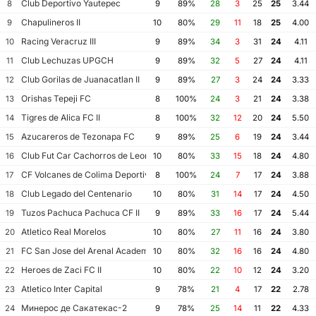
Club Deportivo Yautepec
8
9
89%
28
3
25
25
3.44
Chapulineros II
9
10
80%
29
11
18
25
4.00
Racing Veracruz III
10
9
89%
34
3
31
24
4.11
Club Lechuzas UPGCH
11
9
89%
32
5
27
24
4.11
Club Gorilas de Juanacatlan II
12
9
89%
27
3
24
24
3.33
Orishas Tepeji FC
13
8
100%
24
3
21
24
3.38
Tigres de Alica FC II
14
8
100%
32
12
20
24
5.50
Azucareros de Tezonapa FC
15
9
89%
25
6
19
24
3.44
Club Fut Car Cachorros de Leon
16
10
80%
33
15
18
24
4.80
CF Volcanes de Colima Deportivo Tala
17
8
100%
24
7
17
24
3.88
Club Legado del Centenario
18
10
80%
31
14
17
24
4.50
Tuzos Pachuca Pachuca CF II
19
9
89%
33
16
17
24
5.44
Atletico Real Morelos
20
10
80%
27
11
16
24
3.80
FC San Jose del Arenal Academia America Leyendas
21
10
80%
32
16
16
24
4.80
Heroes de Zaci FC II
22
10
80%
22
10
12
24
3.20
Atletico Inter Capital
23
9
78%
21
4
17
22
2.78
Минерос де Сакатекас-2
24
9
78%
25
14
11
22
4.33