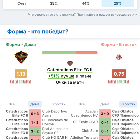
Счет
35%
44%
25%
Что означает эта статистика? Прочитайте в нашем руководстве
Форма - кто победит?
Форма - Дома
Форма - В гостях
Catedraticos Elite FC II
1.13
0.75
+51%
лучше
в плане
П
П
В
П
П
П
П
В
В
П
Очки за матч
Все
Дома
В гостях
Все
Дома
В гостях
Catedraticos
Club Deportivo
Acatlan
Caja Oblatos
0 - 3
3 - 0
Elite FC II
Avina
Cuauhtemoc FC
CFD Tlajomulco
Catedraticos
CF Volcanes de
Caja Oblatos
CF Fenix CFAR
1 - 3
0 - 1
Elite FC II
Colima
CFD Tlajomulco
Deportivo Tala
Catedraticos
Real Animas de
Caja Oblatos
Club Sure
3 - 2
0 - 1
Elite FC II
Sayula CF
CFD Tlajomulco
Catedraticos
Club HO GAR H
Atletico Tesistan
Caja Oblatos