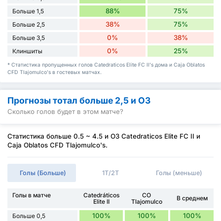
88%
75%
Больше 1,5
38%
75%
Больше 2,5
0%
38%
Больше 3,5
0%
25%
Клиншиты
* Статистика пропущенных голов Catedraticos Elite FC II's дома и Caja Oblatos
CFD Tlajomulco's в гостевых матчах.
Прогнозы тотал больше 2,5 и ОЗ
Сколько голов будет в этом матче?
Статистика больше 0.5 ~ 4.5 и ОЗ Catedraticos Elite FC II и
Caja Oblatos CFD Tlajomulco's.
Голы (Больше)
1Т/2Т
Голы (меньше)
Голы в матче
Catedráticos
CO
В среднем
Elite II
Tlajomulco
100%
100%
100%
Больше 0,5