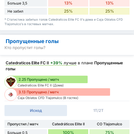
13%
13%
Больше 3,5
25%
25%
Не забил
* Статистика забитых голов Catedraticos Elite FC II's дома и Caja Oblatos CFD
Tlajomulco's в гостевых матчах.
Пропущенные голы
Кто пропустит голы?
Catedraticos Elite FC II
+39%
лучше
в плане
Пропущенные
голы
2.25 Пропущено / матч
Catedraticos Elite FC II (Дома)
3.13 Пропущено / матч
Caja Oblatos CFD Tlajomulco (В гостях)
Исход
1Т/2Т
Пропустил / матч
Catedráticos Elite II
CO Tlajomulco
100%
75%
Больше 0,5