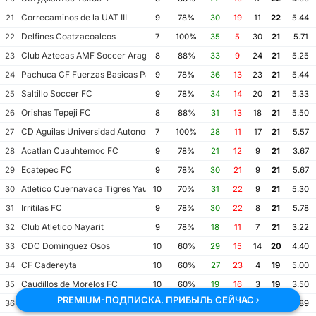
Correcaminos de la UAT III
21
9
78%
30
19
11
22
5.44
Delfines Coatzacoalcos
22
7
100%
35
5
30
21
5.71
Club Aztecas AMF Soccer Aragon
23
8
88%
33
9
24
21
5.25
Pachuca CF Fuerzas Basicas Pachuca CF III
24
9
78%
36
13
23
21
5.44
Saltillo Soccer FC
25
9
78%
34
14
20
21
5.33
Orishas Tepeji FC
26
8
88%
31
13
18
21
5.50
CD Aguilas Universidad Autonoma de Guerrero
27
7
100%
28
11
17
21
5.57
Acatlan Cuauhtemoc FC
28
9
78%
21
12
9
21
3.67
Ecatepec FC
29
9
78%
30
21
9
21
5.67
Atletico Cuernavaca Tigres Yautepec
30
10
70%
31
22
9
21
5.30
Irritilas FC
31
9
78%
30
22
8
21
5.78
Club Atletico Nayarit
32
9
78%
18
11
7
21
3.22
CDC Dominguez Osos
33
10
60%
29
15
14
20
4.40
CF Cadereyta
34
10
60%
27
23
4
19
5.00
Caudillos de Morelos FC
35
10
60%
19
16
3
19
3.50
PREMIUM-ПОДПИСКА. ПРИБЫЛЬ СЕЙЧАС
Chapulineros II
36
9
67%
31
31
0
19
6.89