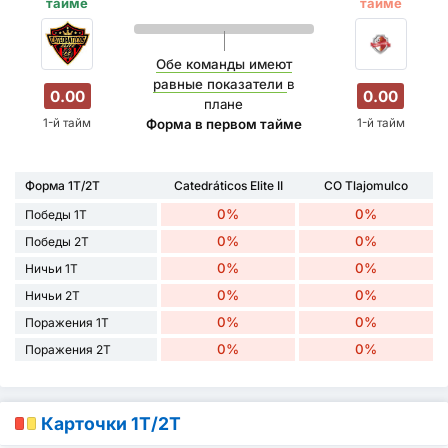
тайме
тайме
Обе команды имеют
равные показатели
в
0.00
0.00
плане
1-й тайм
1-й тайм
Форма в первом тайме
Форма 1Т/2Т
Catedráticos Elite II
CO Tlajomulco
0%
0%
Победы 1Т
0%
0%
Победы 2Т
0%
0%
Ничьи 1Т
0%
0%
Ничьи 2Т
0%
0%
Поражения 1Т
0%
0%
Поражения 2Т
Карточки 1Т/2Т