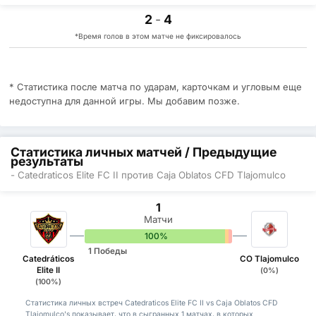
2
-
4
*Время голов в этом матче не фиксировалось
* Статистика после матча по ударам, карточкам и угловым еще
недоступна для данной игры. Мы добавим позже.
Статистика личных матчей / Предыдущие
результаты
- Catedraticos Elite FC II против Caja Oblatos CFD Tlajomulco
1
Матчи
100%
0%
0%
1 Победы
Catedráticos
CO Tlajomulco
Elite II
(0%)
(100%)
Статистика личных встреч Catedraticos Elite FC II vs Caja Oblatos CFD
Tlajomulco's показывает, что в сыгранных 1 матчах, в которых