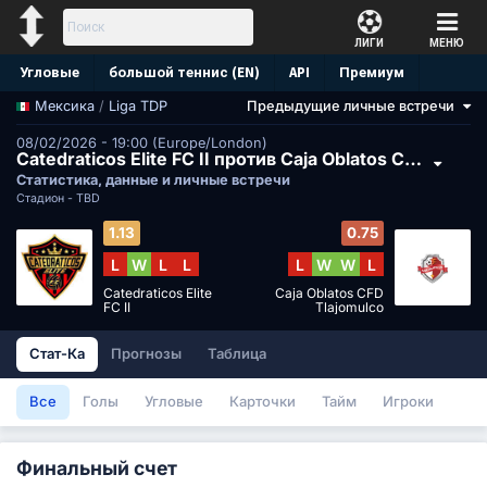
ЛИГИ
МЕНЮ
Угловые
большой теннис (EN)
API
Премиум
/
Liga TDP
Предыдущие личные встречи
Мексика
Прогноз
08/02/2026 - 19:00 (Europe/London)
Catedraticos Elite FC II против Caja Oblatos CFD Tlajomulco
Статистика, данные и личные встречи
Стадион -
TBD
1.13
0.75
L
W
L
L
L
W
W
L
Catedraticos Elite
Caja Oblatos CFD
FC II
Tlajomulco
Стат-Ка
Прогнозы
Таблица
Все
Голы
Угловые
Карточки
Тайм
Игроки
Финальный счет