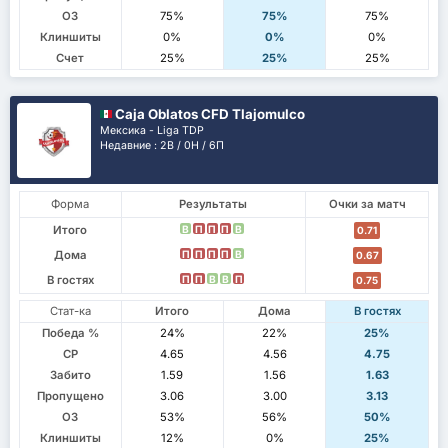
ОЗ
75%
75%
75%
Клиншиты
0%
0%
0%
Счет
25%
25%
25%
Caja Oblatos CFD Tlajomulco
Мексика - Liga TDP
Недавние : 2В / 0Н / 6П
Форма
Результаты
Очки за матч
Итого
В
П
П
П
В
0.71
Дома
П
П
П
П
В
0.67
В гостях
П
П
В
В
П
0.75
Стат-ка
Итого
Дома
В гостях
Победа %
24%
22%
25%
СР
4.65
4.56
4.75
Забито
1.59
1.56
1.63
Пропущено
3.06
3.00
3.13
ОЗ
53%
56%
50%
Клиншиты
12%
0%
25%