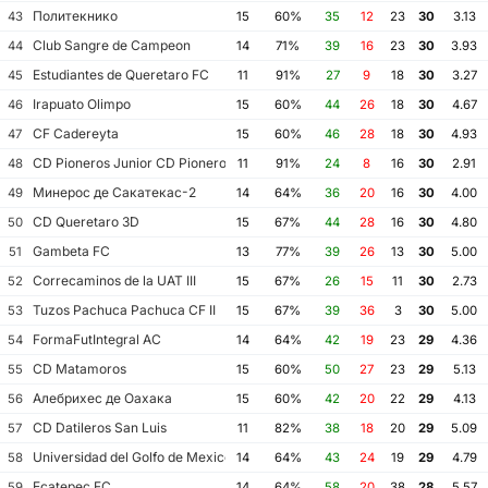
Политекнико
43
15
60%
35
12
23
30
3.13
Club Sangre de Campeon
44
14
71%
39
16
23
30
3.93
Estudiantes de Queretaro FC
45
11
91%
27
9
18
30
3.27
Irapuato Olimpo
46
15
60%
44
26
18
30
4.67
CF Cadereyta
47
15
60%
46
28
18
30
4.93
CD Pioneros Junior CD Pioneros de Cancun II
48
11
91%
24
8
16
30
2.91
Минерос де Сакатекас-2
49
14
64%
36
20
16
30
4.00
CD Queretaro 3D
50
15
67%
44
28
16
30
4.80
Gambeta FC
51
13
77%
39
26
13
30
5.00
Correcaminos de la UAT III
52
15
67%
26
15
11
30
2.73
Tuzos Pachuca Pachuca CF II
53
15
67%
39
36
3
30
5.00
FormaFutIntegral AC
54
14
64%
42
19
23
29
4.36
CD Matamoros
55
15
60%
50
27
23
29
5.13
Алебрихес де Оахака
56
15
60%
42
20
22
29
4.13
CD Datileros San Luis
57
11
82%
38
18
20
29
5.09
Universidad del Golfo de Mexico FC
58
14
64%
43
24
19
29
4.79
Ecatepec FC
59
14
64%
58
20
38
28
5.57