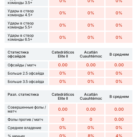
0%
0%
0%
команды 3.5+
Удары в створ
0%
0%
0%
команды 4.5+
Удары в створ
0%
0%
0%
команды 5.5+
Удары в створ
0%
0%
0%
команды 6.5+
Статистика
Catedráticos
Acatlán
В среднем
офсайдов
Elite II
Cuauhtémoc
0.00
0.00
0.00
Офсайды / матч
0%
0%
0%
Больше 2.5 офсайда
0%
0%
0%
Больше 3.5 офсайда
Разл. статистика
Catedráticos
Acatlán
В среднем
Elite II
Cuauhtémoc
Совершенные фолы /
0.00
0.00
0.00
матч
0
0
0.00
Фолы против / матч
0%
0%
0%
Среднее владение
0%
8%
4%
% ничьих