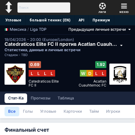
ЛИГИ
МЕНЮ
Угловые
большой теннис (EN)
API
Премиум
/
Liga TDP
Предыдущие личные встречи
Мексика
Прогноз
19/04/2026 - 20:00 (Europe/London)
Catedraticos Elite FC II против Acatlan Cuauhtemoc FC
Статистика, данные и личные встречи
Стадион -
TBD
0.69
1.92
L
L
L
L
W
D
L
L
Catedraticos Elite
Acatlan
FC II
Cuauhtemoc FC
Стат-Ка
Прогнозы
Таблица
Все
Голы
Угловые
Карточки
Тайм
Игроки
Финальный счет