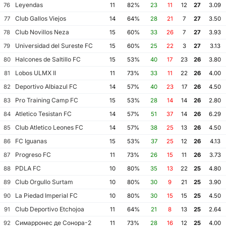
Leyendas
76
11
82%
23
11
12
27
3.09
Club Gallos Viejos
77
14
64%
28
21
7
27
3.50
Club Novillos Neza
78
15
60%
33
26
7
27
3.93
Universidad del Sureste FC
79
15
60%
25
22
3
27
3.13
Halcones de Saltillo FC
80
15
53%
40
17
23
26
3.80
Lobos ULMX II
81
11
73%
33
11
22
26
4.00
Deportivo Albiazul FC
82
14
57%
40
23
17
26
4.50
Pro Training Camp FC
83
15
53%
28
14
14
26
2.80
Atletico Tesistan FC
84
14
57%
51
37
14
26
6.29
Club Atletico Leones FC
85
14
57%
38
25
13
26
4.50
FC Iguanas
86
15
53%
37
25
12
26
4.13
Progreso FC
87
11
73%
26
15
11
26
3.73
PDLA FC
88
10
80%
35
13
22
25
4.80
Club Orgullo Surtam
89
10
80%
30
9
21
25
3.90
La Piedad Imperial FC
90
10
80%
30
15
15
25
4.50
Club Deportivo Etchojoa
91
11
64%
21
8
13
25
2.64
Симарронес де Сонора-2
92
11
73%
28
16
12
25
4.00