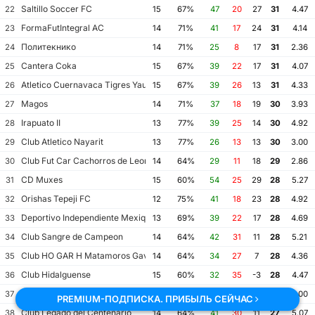
Saltillo Soccer FC
22
15
67%
47
20
27
31
4.47
FormaFutIntegral AC
23
14
71%
41
17
24
31
4.14
Политекнико
24
14
71%
25
8
17
31
2.36
Cantera Coka
25
15
67%
39
22
17
31
4.07
Atletico Cuernavaca Tigres Yautepec
26
15
67%
39
26
13
31
4.33
Magos
27
14
71%
37
18
19
30
3.93
Irapuato II
28
13
77%
39
25
14
30
4.92
Club Atletico Nayarit
29
13
77%
26
13
13
30
3.00
Club Fut Car Cachorros de Leon
30
14
64%
29
11
18
29
2.86
CD Muxes
31
15
60%
54
25
29
28
5.27
Orishas Tepeji FC
32
12
75%
41
18
23
28
4.92
Deportivo Independiente Mexiquense
33
13
69%
39
22
17
28
4.69
Club Sangre de Campeon
34
14
64%
42
31
11
28
5.21
Club HO GAR H Matamoros Gavilanes FC Matamoros II
35
14
64%
34
27
7
28
4.36
Club Hidalguense
36
15
60%
32
35
-3
28
4.47
Universidad del Golfo de Mexico FC
37
14
57%
34
22
12
27
4.00
PREMIUM-ПОДПИСКА. ПРИБЫЛЬ СЕЙЧАС
Club Legado del Centenario
38
14
64%
41
30
11
27
5.07