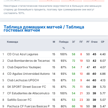
Некоторые статистические показатели округляются в большую или меньшую
сторону до ближайшего процента, поэтому при суммировании они могут
составлять 101%.
Таблица домашних матчей / Таблица
гостевых матчей
Команда
М
Победа
ЗГ
ПГ
РГ
Очки
СР
%
CD Cruz Azul Lagunas
1
15
100%
58
8
50
45
4.40
Club Bombarderos de Tecamac
2
15
93%
72
19
53
42
6.07
Club Deportivo Yautepec
3
15
87%
54
7
47
41
4.07
CD Aguilas Universidad Autonoma de Guerrero
4
14
93%
58
10
48
40
4.86
Club Lechuzas UPGCH
5
15
87%
53
9
44
40
4.13
SK SPORT Street Soccer FC
6
15
87%
75
11
64
39
5.73
CF Estudiantes de Atlacomulco
7
13
100%
54
21
33
39
5.77
Saltillo Soccer FC
8
15
87%
53
23
30
39
5.07
Pachuca CF Fuerzas Basicas Pachuca CF III
9
15
80%
66
16
50
38
5.47