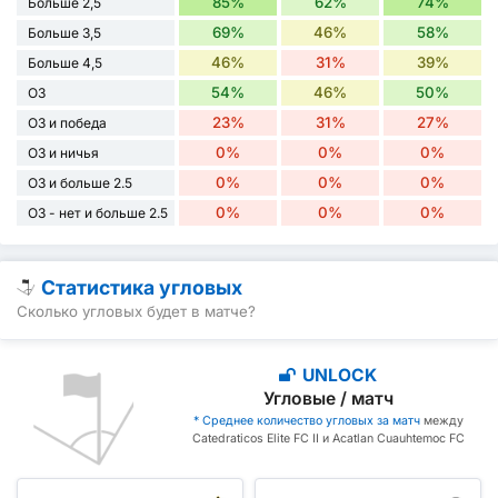
85%
62%
74%
Больше 2,5
69%
46%
58%
Больше 3,5
46%
31%
39%
Больше 4,5
54%
46%
50%
ОЗ
23%
31%
27%
ОЗ и победа
0%
0%
0%
ОЗ и ничья
0%
0%
0%
ОЗ и больше 2.5
0%
0%
0%
ОЗ - нет и больше 2.5
Статистика угловых
Сколько угловых будет в матче?
UNLOCK
Угловые / матч
* Среднее количество угловых за матч
между
Catedraticos Elite FC II и Acatlan Cuauhtemoc FC