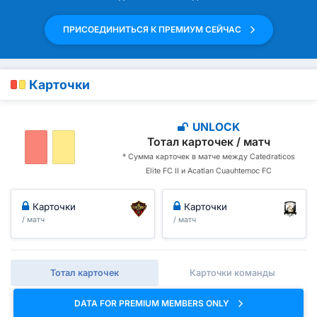
ПРИСОЕДИНИТЬСЯ К ПРЕМИУМ СЕЙЧАС
Карточки
UNLOCK
Тотал карточек / матч
* Сумма карточек в матче между Catedraticos
Elite FC II и Acatlan Cuauhtemoc FC
Карточки
Карточки
/ матч
/ матч
Тотал карточек
Карточки команды
DATA FOR PREMIUM MEMBERS ONLY