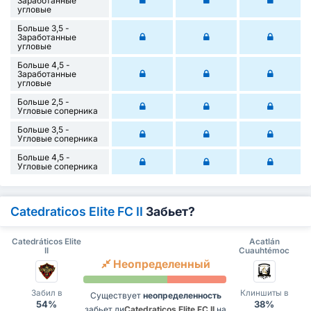
Заработанные
угловые
Больше 3,5 -
Заработанные
угловые
Больше 4,5 -
Заработанные
угловые
Больше 2,5 -
Угловые соперника
Больше 3,5 -
Угловые соперника
Больше 4,5 -
Угловые соперника
Catedraticos Elite FC II
Забьет?
Catedráticos Elite
Acatlán
II
Cuauhtémoc
Неопределенный
Забил в
Клиншиты в
Существует
неопределенность
54%
38%
забьет ли
Catedraticos Elite FC II
на