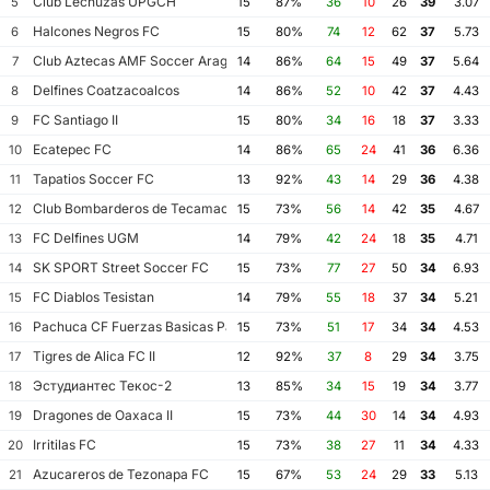
Club Lechuzas UPGCH
5
15
87%
36
10
26
39
3.07
Halcones Negros FC
6
15
80%
74
12
62
37
5.73
Club Aztecas AMF Soccer Aragon
7
14
86%
64
15
49
37
5.64
Delfines Coatzacoalcos
8
14
86%
52
10
42
37
4.43
FC Santiago II
9
15
80%
34
16
18
37
3.33
Ecatepec FC
10
14
86%
65
24
41
36
6.36
Tapatios Soccer FC
11
13
92%
43
14
29
36
4.38
Club Bombarderos de Tecamac
12
15
73%
56
14
42
35
4.67
FC Delfines UGM
13
14
79%
42
24
18
35
4.71
SK SPORT Street Soccer FC
14
15
73%
77
27
50
34
6.93
FC Diablos Tesistan
15
14
79%
55
18
37
34
5.21
Pachuca CF Fuerzas Basicas Pachuca CF III
16
15
73%
51
17
34
34
4.53
Tigres de Alica FC II
17
12
92%
37
8
29
34
3.75
Эстудиантес Текос-2
18
13
85%
34
15
19
34
3.77
Dragones de Oaxaca II
19
15
73%
44
30
14
34
4.93
Irritilas FC
20
15
73%
38
27
11
34
4.33
Azucareros de Tezonapa FC
21
15
67%
53
24
29
33
5.13