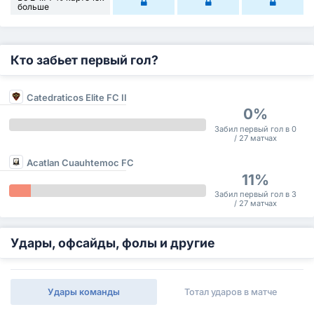
больше
Кто забьет первый гол?
Catedraticos Elite FC II
0%
Забил первый гол в 0
/ 27 матчах
Acatlan Cuauhtemoc FC
11%
Забил первый гол в 3
/ 27 матчах
Удары, офсайды, фолы и другие
Удары команды
Тотал ударов в матче