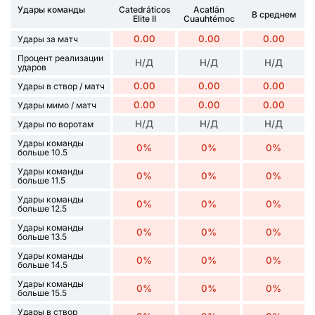
Удары команды
Catedráticos
Acatlán
В среднем
Elite II
Cuauhtémoc
0.00
0.00
0.00
Удары за матч
Процент реализации
Н/Д
Н/Д
Н/Д
ударов
0.00
0.00
0.00
Удары в створ / матч
0.00
0.00
0.00
Удары мимо / матч
Н/Д
Н/Д
Н/Д
Удары по воротам
Удары команды
0%
0%
0%
больше 10.5
Удары команды
0%
0%
0%
больше 11.5
Удары команды
0%
0%
0%
больше 12.5
Удары команды
0%
0%
0%
больше 13.5
Удары команды
0%
0%
0%
больше 14.5
Удары команды
0%
0%
0%
больше 15.5
Удары в створ