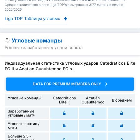
Тотал угловых в матче для Catedraticos Elite FC II и Acatlan Cuauhtemoc FC.
Среднее количество в лиге Liga TDP's в сыгранных 3177 матчах в сезоне
2025/2026.
Liga TDP Таблицы угловых
Угловые команды
Угловые заработанные/в свои ворота
Индивидуальная статистика угловых ударов Catedraticos Elite
FC II и Acatlan Cuauhtemoc FC's.
DATA FOR PREMIUM MEMBERS ONLY
Угловые команды
Catedráticos
Acatlán
В среднем
Elite II
Cuauhtémoc
Заработанные
угловые / матч
Угловые против /
матч
Больше 2,5 -