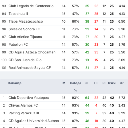
Club Legado del Centenario
93
14
57%
35
23
12
25
4.14
Tapachula II
94
15
47%
37
25
12
25
4.13
Tlapa Mazatecochco
95
10
80%
38
27
11
25
6.50
Soles de Sonora FC
96
11
73%
23
14
9
25
3.36
Club Atletico Tijuana
97
11
73%
27
20
7
25
4.27
Pabellon FC
98
14
57%
30
23
7
25
3.79
CD Aguila Azteca Chocaman
99
14
57%
42
35
7
25
5.50
CD San Juan del Rio
100
11
73%
19
15
4
25
3.09
Real Animas de Sayula CF
101
14
57%
31
27
4
25
4.14
Команда
М
Победа
ЗГ
ПГ
РГ
Очки
СР
%
Club Deportivo Yautepec
1
15
93%
64
22
42
42
5.73
Chivas Alamos FC
2
14
93%
44
4
40
40
3.43
Racing Veracruz III
3
14
93%
39
7
32
40
3.29
CD Aguilas Universidad Autonoma de Guerrero
4
15
87%
48
19
29
40
4.47