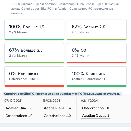
FC II выиграла 0 раз и Acatlan Cuauhtemoc FC выиграла 3 раз. 0 матчей
между Catedraticos Elite FC II и Acatlan Cuauhtemoc FC завершились
вничью.
100%
67%
Больше 1,5
Больше 2,5
3 / 3 Матчи
2 / 3 Матчи
67%
0%
Больше 3,5
ОЗ
2 / 3 Матчи
0 / 3 Матчи
0%
100%
Клиншиты
Клиншиты
Catedraticos Elite FC II
Acatlan Cuauhtemoc FC
Catedraticos Elite FC II против Acatlan Cuauhtemoc FC Предыдущие результаты
07/12/2025
16/03/2025
02/11/2024
Acatlan Cuauhtemoc FC
6
Acatlan Cuauhtemoc FC
4
Catedraticos Elite FC II
0
Acatlan Cuauhtemoc FC
2
Catedraticos Elite FC II
0
Catedraticos Elite FC II
0