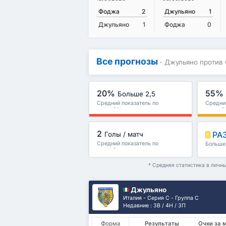
Фоджа
2
Джульяно
1
Джульяно
1
Фоджа
0
Все прогнозы
- Джульяно против
20%
55%
Больше 2,5
Средний показатель по
Средний
лиге : 0%
лиге : 
2
РА
Голы / матч
Средний показатель по
Больше 
лиге : 0
и други
* Средняя статистика в личн
Джульяно
Италия - Серия C - Группа C
Недавние : 3В / 4Н / 3П
Форма
Результаты
Очки за 