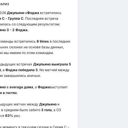
ализ
2026
Джульяно
и
Фоджа
встретились
 C - Группа C
. Последняя встреча
илась со следующим результатом:
но 3 - 2 Фоджа.
команды встретились
8 times
в последних
ьких сезонах на основе базы данных,
ю мы имеем по этим командам.
едыдущих встречах
Джульяно выиграла 5
й
, а
Фоджа победила 3
. No матчей между
и завершились вничью.
яно
в
average дома
, а
Фоджа
выступает
e в гостях
.
дыдущих матчах между
Джульяно
и
а
в среднем было забито
3 гола
, а ОЗ
лся
63%
раз.
у моменту в текущем сезоне в Серия C -