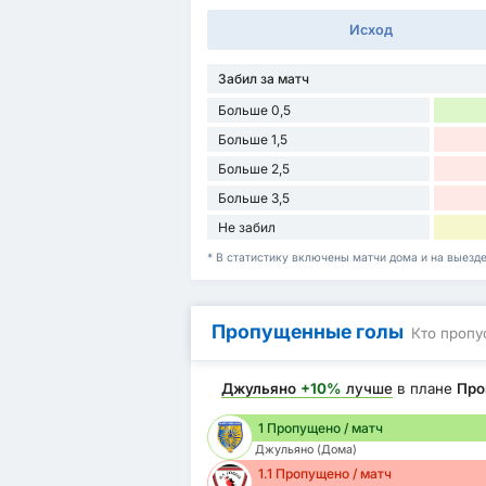
Исход
Забил за матч
Больше 0,5
Больше 1,5
Больше 2,5
Больше 3,5
Не забил
* В статистику включены матчи дома и на выезд
Пропущенные голы
Кто пропу
Джульяно
+10%
лучше
в плане
Про
1 Пропущено / матч
Джульяно (Дома)
1.1 Пропущено / матч