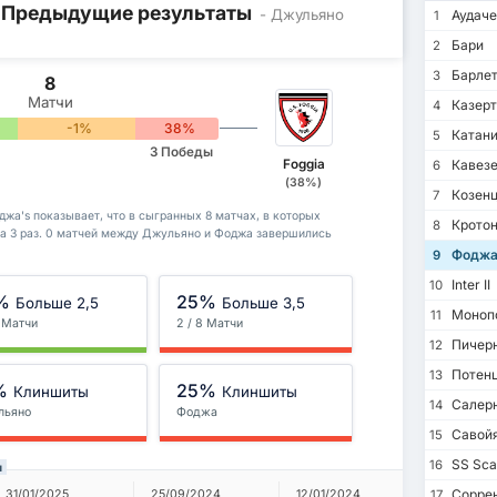
/ Предыдущие результаты
- Джульяно
Аудаче
1
Бари
2
Барлет
3
8
Матчи
Казерт
4
-1%
38%
Катан
5
3 Победы
Foggia
Кавез
6
(38%)
Козен
7
жа's показывает, что в сыгранных 8 матчах, в которых
Крото
8
а 3 раз. 0 матчей между Джульяно и Фоджа завершились
Фодж
9
Inter II
10
%
25%
Больше 2,5
Больше 3,5
Моноп
11
8 Матчи
2 / 8 Матчи
Пичер
12
Потен
13
%
25%
Клиншиты
Клиншиты
Салерн
14
льяно
Фоджа
Савой
15
SS Scaf
16
ы
Сорре
31/01/2025
25/09/2024
12/01/2024
11/09/20
17