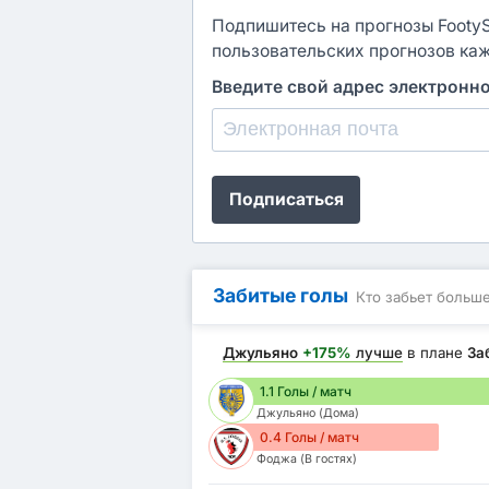
Подпишитесь на прогнозы FootySt
пользовательских прогнозов ка
Введите свой адрес электронн
Подписаться
Забитые голы
Кто забьет больш
Джульяно
+175%
лучше
в плане
За
1.1 Голы / матч
Джульяно (Дома)
0.4 Голы / матч
Фоджа (В гостях)