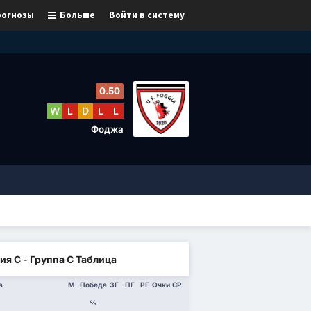
рогнозы
Больше
Войти в систему
0.50
W
L
D
L
L
Фоджа
ия C - Группа C Таблица
а
М
Победа
ЗГ
ПГ
РГ
Очки
СР
%