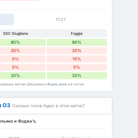
1Т/2Т
SSC Giugliano
Foggia
80%
80%
20%
20%
0%
10%
0%
0%
20%
20%
ыгранных матчах Джульяно и Фоджа дома и в гостях.
и ОЗ
Сколько голов будет в этом матче?
ульяно и Фоджа's.