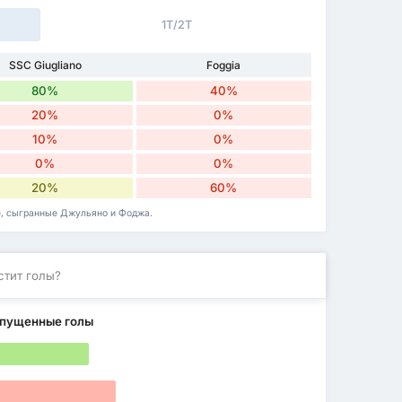
1Т/2Т
SSC Giugliano
Foggia
80%
40%
20%
0%
10%
0%
0%
0%
20%
60%
е, сыгранные Джульяно и Фоджа.
стит голы?
пущенные голы