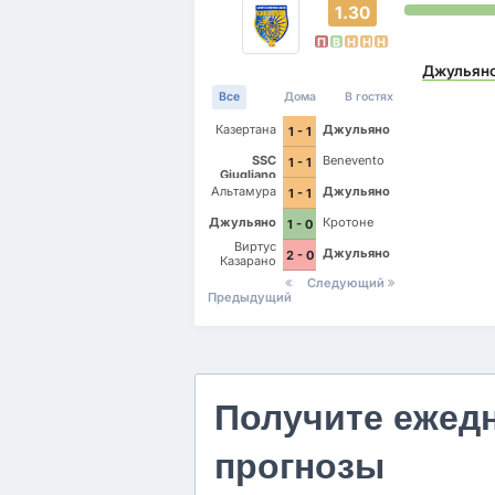
1.30
П
В
Н
Н
Н
Джульян
Все
Дома
В гостях
Казертана
Джульяно
1 - 1
SSC
Benevento
1 - 1
Giugliano
Альтамура
Джульяно
1 - 1
Джульяно
Кротоне
1 - 0
Виртус
Джульяно
2 - 0
Казарано
Следующий
Предыдущий
Получите ежед
прогнозы