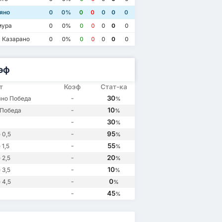
1
Фоджа
3
Джульяно
3
яно
0
0%
0
0
0
0
0
но
0
Джульяно
0
Фоджа
2
мура
0
0%
0
0
0
0
0
 Казарано
0
0%
0
0
0
0
0
эф
т
Коэф
Стат-ка
-
30
но Победа
%
-
10
Победа
%
-
30
%
-
95
 0,5
%
-
55
1,5
%
-
20
 2,5
%
-
10
 3,5
%
-
0
 4,5
%
-
45
%