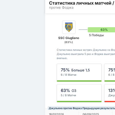
Статистика личных матчей 
против Фоджа
63%
5 Победы
SSC Giugliano
(63%)
Статистика личных встреч Джульяно vs Фод
Джульяно выиграла 5 раз и Фоджа выиграл
вничью.
75%
75
Больше 1,5
6 / 8 Матчи
6 / 
63%
13
ОЗ
5 / 8 Матчи
Джу
Джульяно против Фоджа Предыдущие результат
18/01/2026
06/09/2025