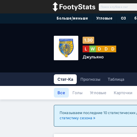
Больше/меньше
Угловые
ОЗ
б
1.30
L
W
D
D
D
Джульяно
Стат-Ка
Прогнозы
Таблица
Все
Голы
Угловые
Карточки
Показываем последние 10 статистических д
статистику сезона