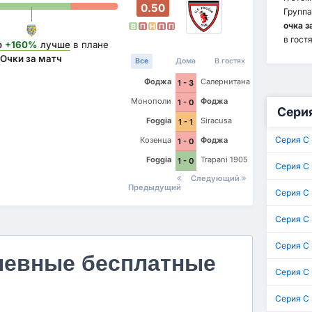
0.50
Группа
очка з
В
П
Н
П
П
в гостя
о
+160%
лучше
в плане
Очки за матч
Все
Дома
В гостях
Фоджа
Салернитана
1 - 3
Монополи
Фоджа
1 - 0
Серия
Foggia
Siracusa
1 - 1
Серия C 
Козенца
Фоджа
1 - 0
Foggia
Trapani 1905
1 - 0
Серия C 
Следующий
Предыдущий
Серия C 
Серия C 
Серия C 
невные бесплатные
Серия C 
Серия C 