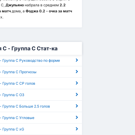
 C,
Джульяно
набрала в среднем
2.2
а матч
дома, а
Фоджа 0.2 - очка за матч
х.
 C - Группа C Стат-ка
- Группа C Руководство по форме
- Группа C Прогнозы
- Группа C СР голов
- Группа C ОЗ
- Группа C Больше 2.5 голов
- Группа C Угловые
- Группа C xG