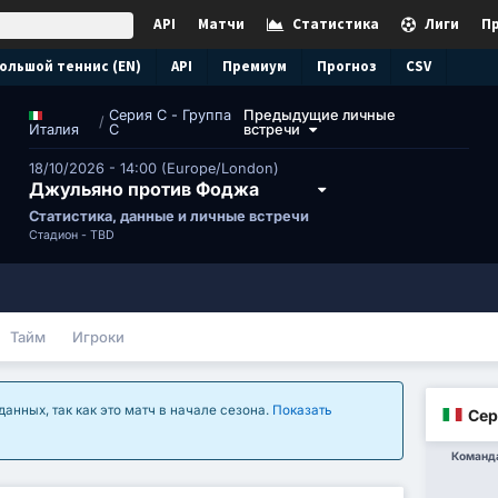
API
Матчи
Статистика
Лиги
П
ольшой теннис (EN)
API
Премиум
Прогноз
CSV
Серия C - Группа
Предыдущие личные
/
C
встречи
Италия
18/10/2026 - 14:00 (Europe/London)
Джульяно против Фоджа
Статистика, данные и личные встречи
Стадион -
TBD
Тайм
Игроки
анных, так как это матч в начале сезона.
Показать
Сер
Команд