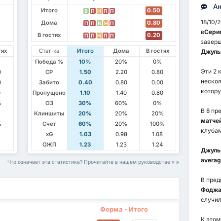
Ан
Итого
0.50
В
П
Н
П
П
18/10/
Дома
0.80
П
П
В
Н
П
в
Серия
В гостях
0.20
П
П
Н
П
П
заверш
тях
Стат-ка
Итого
Дома
В гостях
Джулья
Победа %
10%
20%
0%
Эти 2 
0
СР
1.50
2.20
0.80
нескол
0
Забито
0.40
0.80
0.00
котору
0
Пропущено
1.10
1.40
0.80
%
ОЗ
30%
60%
0%
В 8 пр
Клиншиты
20%
20%
20%
матче
%
Счет
60%
20%
100%
клубам
5
xG
1.03
0.98
1.08
1
ОЖП
1.23
1.23
1.24
Джуль
averag
Что означает эта статистика? Прочитайте в нашем руководстве
В пре
Фодж
случи
Форма - Итого
К этом