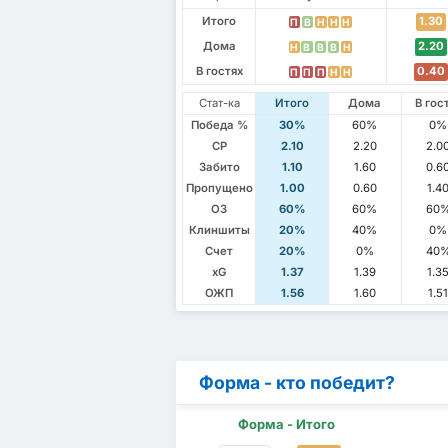
Итого
1.30
П
В
Н
Н
Н
Дома
2.20
Н
В
В
В
Н
В гостях
0.40
П
П
П
Н
Н
Стат-ка
Итого
Дома
В гос
Победа %
30%
60%
0%
СР
2.10
2.20
2.0
Забито
1.10
1.60
0.6
Пропущено
1.00
0.60
1.4
ОЗ
60%
60%
60
Клиншиты
20%
40%
0%
Счет
20%
0%
40
xG
1.37
1.39
1.3
ОЖП
1.56
1.60
1.5
Форма - кто победит?
Форма - Итого