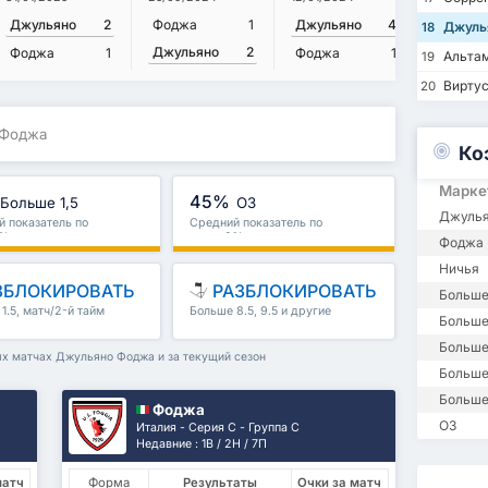
Джульяно
2
Фоджа
1
Джульяно
4
Фоджа
Джуль
18
Джульяно
2
Фоджа
1
Фоджа
1
Джулья
Альта
19
Виртус
20
 Фоджа
Ко
Марке
45%
Больше 1,5
ОЗ
Джулья
 показатель по
Средний показатель по
0%
лиге : 0%
Фоджа 
Ничья
ЗБЛОКИРОВАТЬ
РАЗБЛОКИРОВАТЬ
Больше
1.5, матч/2-й тайм
Больше 8.5, 9.5 и другие
Больше 
е
Больше
ых матчах Джульяно Фоджа и за текущий сезон
Больше
Больше
Фоджа
ОЗ
Италия - Серия C - Группа C
Недавние : 1В / 2Н / 7П
матч
Форма
Результаты
Очки за матч