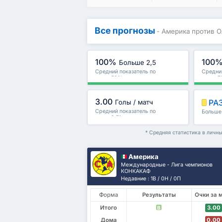
Все прогнозы
- Америка против 
100%
100
Больше 2,5
Средний показатель по
Средний
лиге : 56%
лиге : 
3.00
РА
Голы / матч
Средний показатель по
Больше 
лиге : 2.71
и други
* Средняя статистика в личн
Америка
Международные - Лига чемпионов
КОНКАКАФ
Недавние : 1В / 0Н / 0П
Форма
Результаты
Очки за 
Итого
3.00
В
Дома
0.00