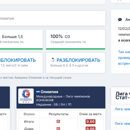
Олимпия
Ан
12/02/
чемпи
%
100%
Больше 1,5
ОЗ
a score
 показатель по
Средний показатель по
71%
лиге : 56%
Так ка
провер
ЗБЛОКИРОВАТЬ
РАЗБЛОКИРОВАТЬ
встреч
1.5, матч/2-й тайм
Больше 8.5, 9.5 и другие
е
ых матчах Америка Олимпия и за текущий сезон
Олимпия
Лига
Стат-
Международные - Лига чемпионов
КОНКАКАФ
Недавние : 0В / 0Н / 1П
Лига че
матч
Форма
Результаты
Очки за матч
Итого
0.00
П
Лига че
Дома
0.00
П