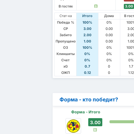
В гостях
3.00
В
Стат-ка
Итого
Дома
В гос
Победа %
100%
0%
100
СР
3.00
0.00
3.0
Забито
2.00
0.00
2.0
Пропущено
1.00
0.00
1.0
ОЗ
100%
0%
100
Клиншиты
0%
0%
0%
Счет
0%
0%
0%
xG
0.7
0
1.7
ОЖП
0.12
0
1.12
Форма - кто победит?
Форма - Итого
3.00
В