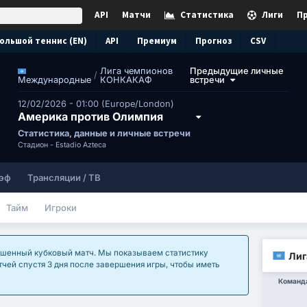
API
Матчи
Статистика
Лиги
П
ольшой теннис (EN)
API
Премиум
Прогноз
CSV
Лига чемпионов
Предыдущие личные
/
КОНКАКАФ
встречи
Международные
12/02/2026 - 01:00 (Europe/London)
Америка против Олимпия
Статистика, данные и личные встречи
Стадион -
Estadio Azteca
эф
Трансляции / ТВ
Тайм
Игроки
ершенный кубковый матч. Мы показываем статистику
Лиг
тчей спустя 3 дня после завершения игры, чтобы иметь
Команд