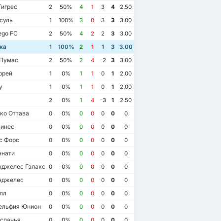
игрес
2
50%
4
1
3
4
2.50
суль
1
100%
3
0
3
3
3.00
ego FC
2
50%
4
2
2
3
3.00
ка
1
100%
2
1
1
3
3.00
Пумас
2
50%
2
4
-2
3
3.00
ррей
1
0%
1
1
0
1
2.00
у
1
0%
1
1
0
1
2.00
2
0%
1
4
-3
1
2.50
ко Оттава
0
0%
0
0
0
0
0
инес
0
0%
0
0
0
0
0
с Форс
0
0%
0
0
0
0
0
ннати
0
0%
0
0
0
0
0
джелес Гэлакси
0
0%
0
0
0
0
0
нджелес
0
0%
0
0
0
0
0
лл
0
0%
0
0
0
0
0
ельфия Юнион
0
0%
0
0
0
0
0
спанья
0
0%
0
0
0
0
0