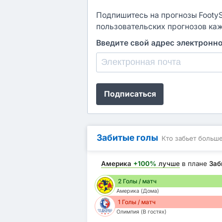
Подпишитесь на прогнозы FootySt
пользовательских прогнозов ка
Введите свой адрес электронн
Подписаться
Забитые голы
Кто забьет больш
Америка
+100%
лучше
в плане
Заб
2 Голы / матч
Америка (Дома)
1 Голы / матч
Олимпия (В гостях)