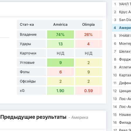
УАНЛ Т
1
Крус А
2
San Di
3
Стат-ка
América
Olimpia
Амери
4
Владение
74%
26%
УНАМ 
5
Монте
Удары
13
4
6
Шелах
7
Карточки
Н/Д
Н/Д
Фордж
8
Угловые
9
2
Атлети
9
Фолы
6
9
Картах
10
Офсайды
2
2
Дефен
11
xG
1.90
0.59
Цинци
12
Лос-Ан
13
Лос-А
14
Нэшви
15
/ Предыдущие результаты
- Америка
Филад
16
Реал Э
17