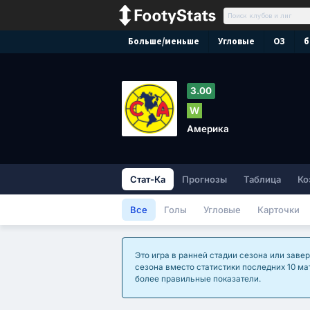
Больше/меньше
Угловые
ОЗ
б
3.00
W
Америка
Стат-Ка
Прогнозы
Таблица
Ко
Все
Голы
Угловые
Карточки
Это игра в ранней стадии сезона или зав
сезона вместо статистики последних 10 ма
более правильные показатели.