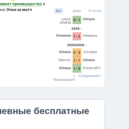
имеет преимущество
в
ане
Очки за матч
Все
Дома
В гостях
Lobos
Olimpia
0 - 1
UPNFM
2026
Олимпия
Америка
1 - 2
2025/2026
Olimpia
Juticalpa
2 - 2
Olancho
Olimpia
1 - 1
Olimpia
Policia NFC
1 - 0
Следующий
Предыдущий
невные бесплатные