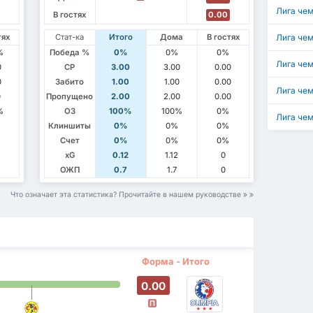
Лига че
В гостях
0.00
тях
Стат-ка
Итого
Дома
В гостях
Лига че
%
Победа %
0%
0%
0%
Лига че
0
СР
3.00
3.00
0.00
0
Забито
1.00
1.00
0.00
Лига че
0
Пропущено
2.00
2.00
0.00
%
ОЗ
100%
100%
0%
Лига че
Клиншиты
0%
0%
0%
Счет
0%
0%
0%
xG
0.12
1.12
0
ОЖП
0.7
1.7
0
Что означает эта статистика? Прочитайте в нашем руководстве
Форма - Итого
0.00
П