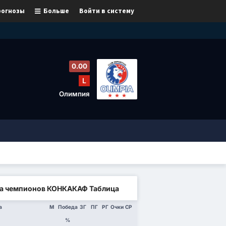
рогнозы
Больше
Войти в систему
0.00
L
Олимпия
а чемпионов КОНКАКАФ Таблица
а
М
Победа
ЗГ
ПГ
РГ
Очки
СР
%