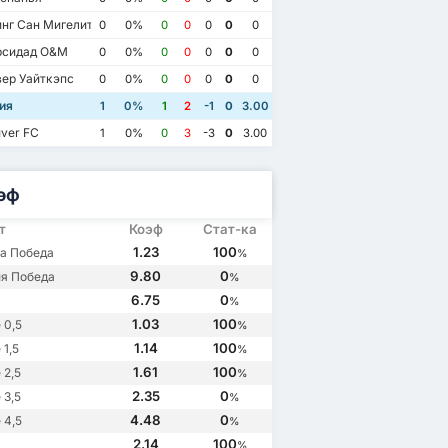
нг Сан Мигелито
0
0%
0
0
0
0
0
рсидад О&М
0
0%
0
0
0
0
0
ер Уайткэпс
0
0%
0
0
0
0
0
ия
1
0%
1
2
-1
0
3.00
ver FC
1
0%
0
3
-3
0
3.00
эф
т
Коэф
Стат-ка
1.23
100
а Победа
%
9.80
0
я Победа
%
6.75
0
%
1.03
100
 0,5
%
1.14
100
1,5
%
1.61
100
 2,5
%
2.35
0
 3,5
%
4.48
0
 4,5
%
2.14
100
%