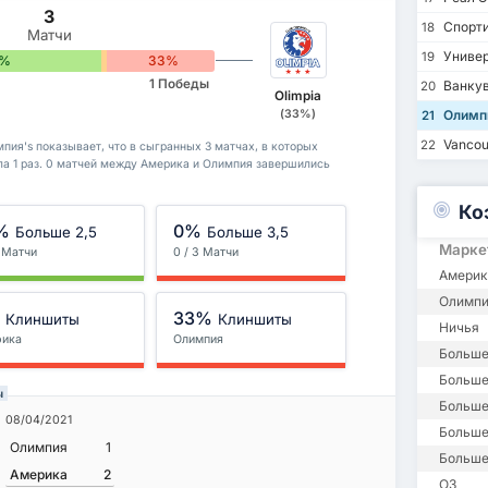
3
Спорти
18
Матчи
Униве
19
7%
0%
33%
1 Победы
Ванкув
20
Olimpia
(33%)
Олимп
21
Vancou
22
пия's показывает, что в сыгранных 3 матчах, в которых
ла 1 раз. 0 матчей между Америка и Олимпия завершились
Ко
%
0%
Больше 2,5
Больше 3,5
Марке
3 Матчи
0 / 3 Матчи
Америк
Олимпи
%
33%
Клиншиты
Клиншиты
Ничья
рика
Олимпия
Больше
Больше 
ы
Больше
08/04/2021
Больше
Олимпия
1
Больше
Америка
2
ОЗ