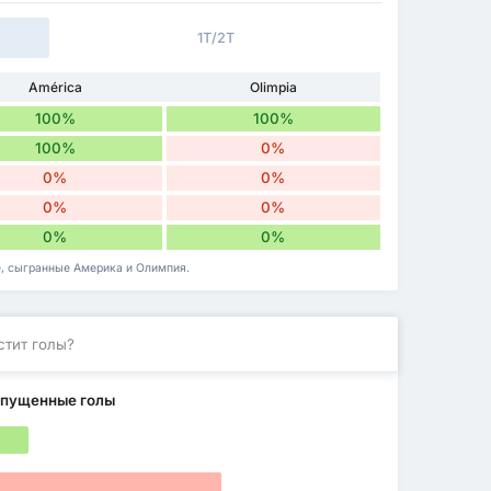
1Т/2Т
América
Olimpia
100%
100%
100%
0%
0%
0%
0%
0%
0%
0%
е, сыгранные Америка и Олимпия.
стит голы?
пущенные голы