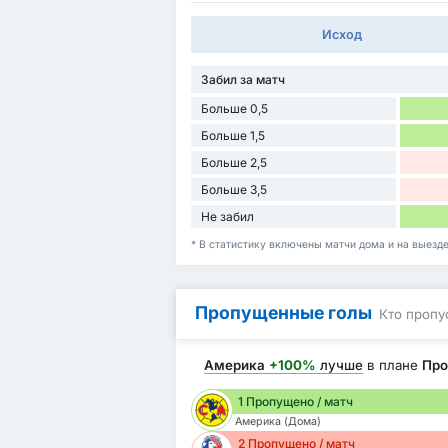
Исход
Забил за матч
Больше 0,5
Больше 1,5
Больше 2,5
Больше 3,5
Не забил
* В статистику включены матчи дома и на выезд
Пропущенные голы
Кто пропу
Америка
+100%
лучше
в плане
Про
1 Пропущено / матч
Америка (Дома)
2 Пропущено / матч