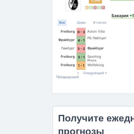
Н
В
П
В
П
Бавария
+
Все
Дома
В гостях
Freiburg
Aston Villa
0 - 3
РБ Лейпциг
Фрайбург
4 - 1
Гамбург
Фрайбург
3 - 2
Freiburg
Sporting
3 - 1
Braga
Freiburg
Wolfsburg
1 - 1
Следующий
Предыдущий
Получите ежед
прогнозы