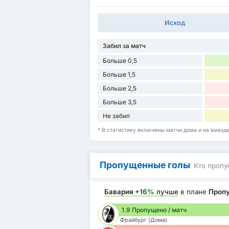
Исход
Забил за матч
Больше 0,5
Больше 1,5
Больше 2,5
Больше 3,5
Не забил
* В статистику включены матчи дома и на выезде
Пропущенные голы
Кто пропу
Бавария
+16%
лучше
в плане
Проп
1.9 Пропущено / матч
Фрайбург (Дома)