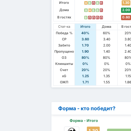
Итого
1.30
Н
В
П
В
П
Дома
2.00
В
Н
В
В
П
В гостях
0.60
В
П
П
П
П
Стат-ка
Итого
Дома
В гос
Победа %
40%
60%
20
СР
3.60
3.40
3.8
Забито
1.70
2.00
1.4
Пропущено
1.90
1.40
2.4
ОЗ
80%
80%
80
Клиншиты
0%
0%
0%
Счет
20%
20%
20
xG
1.25
1.35
1.15
ОЖП
1.71
1.55
1.8
Форма - кто победит?
Форма - Итого
1.30