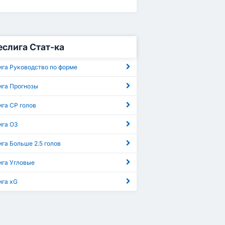
слига Стат-ка
ига Руководство по форме
ига Прогнозы
га СР голов
ига ОЗ
га Больше 2.5 голов
ига Угловые
ига xG