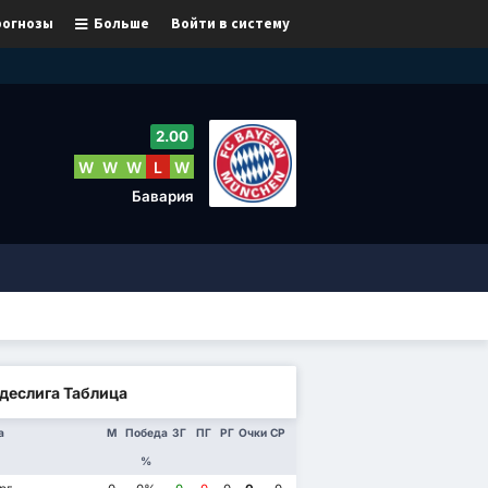
рогнозы
Больше
Войти в систему
2.00
W
W
W
L
W
Бавария
деслига Таблица
а
М
Победа
ЗГ
ПГ
РГ
Очки
СР
%