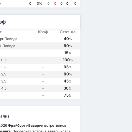
я
3
Фрайбург
0
Бавария
1
Бавария
5
р
0
0%
0
0
0
0
0
Бавария
1
Фрайбург
2
рг
0
Фрайбург
0
эф
т
Коэф
Стат-ка
-
40
рг Победа
%
-
60
я Победа
%
-
15
%
-
100
 0,5
%
-
95
1,5
%
-
80
 2,5
%
-
45
 3,5
%
-
30
 4,5
%
-
75
%
ализ
2026
Фрайбург
и
Бавария
встретились
еслига
. Последняя встреча завершилась