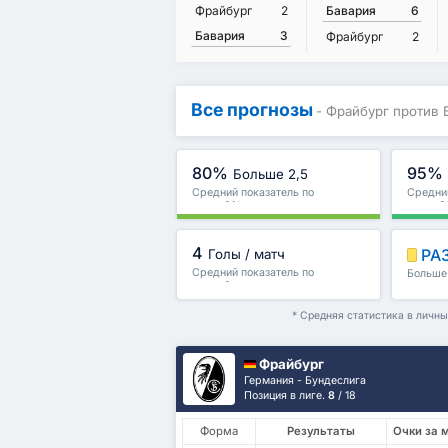
Фрайбург
2
Бавария
6
Бавария
3
Фрайбург
2
Все прогнозы
- Фрайбург против 
80%
95%
Больше 2,5
Средний показатель по
Средний
лиге : 0%
лиге : 
4
РА
Голы / матч
Средний показатель по
Больше 
лиге : 0
и други
* Средняя статистика в личн
Фрайбург
Германия - Бундеслига
Позиция в лиге.
8
/ 18
Форма
Результаты
Очки за 