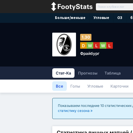
Больше/меньше
Угловые
ОЗ
б
1.30
D
W
L
W
L
Фрайбург
Стат-Ка
Прогнозы
Таблица
Все
Голы
Угловые
Карточки
Показываем последние 10 статистических д
статистику сезона
Статистика личных матчей 