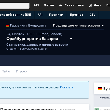
API
Матчи
Статистика
Лиги
П
ольшой теннис (EN)
API
Премиум
Прогноз
CSV
/
Бундеслига
Предыдущие личные встречи
Германия
24/10/2026 - 01:00 (Europe/London)
Фрайбург против Бавария
Статистика, данные и личные встречи
Стадион -
Schwarzwald-Stadion
Тайм
Игроки
анных, так как это матч в начале сезона.
Показать
Бун
Команд
/ Предыдущие результаты
- Фрайбург