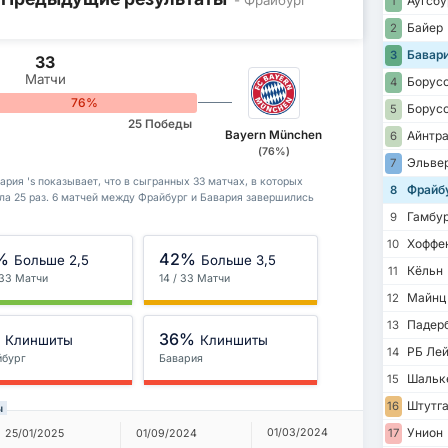
Аугсбу
1
Байер
2
Бавар
3
33
Матчи
Борусс
4
76%
Борусс
5
25 Победы
Bayern München
Айнтра
6
(76%)
Эльвер
7
рия 's показывает, что в сыгранных 33 матчах, в которых
Фрайб
8
ла 25 раз. 6 матчей между Фрайбург и Бавария завершились
Гамбур
9
Хоффе
10
%
42%
Больше 2,5
Больше 3,5
Кёльн
11
 33 Матчи
14 / 33 Матчи
Майнц
12
Падерб
13
%
36%
Клиншиты
Клиншиты
РБ Лей
14
йбург
Бавария
Шальк
15
Штутга
16
ы
Унион
01/03/2024
17
25/01/2025
01/09/2024
08/10/20