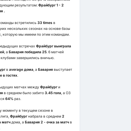
едующим результатом:
Фрайбург 1 - 2
я .
команды встретились
33 times
в
них нескольких сезонах на основе базы
, которую мы имеем по этим командам.
редыдущих встречах
Фрайбург выиграла
ей
, а
Бавария победила 25
. 6 матчей
 клубами завершились вничью.
ург
в
average дома
, а
Бавария
выступает
e в гостях
.
дыдущих матчах между
Фрайбург
и
ия
в среднем было забито
3.45 гола
, а ОЗ
лся
64%
раз.
у моменту в текущем сезоне в
лига,
Фрайбург
набрала в среднем
2
а матч
дома, а
Бавария 2 - очка за матч
в
.