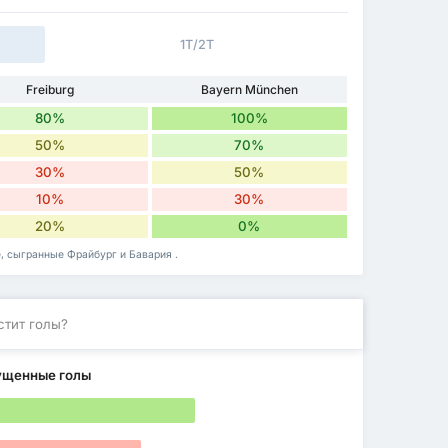
1Т/2Т
Freiburg
Bayern München
80%
100%
50%
70%
30%
50%
10%
30%
20%
0%
, сыгранные Фрайбург и Бавария .
стит голы?
ущенные голы