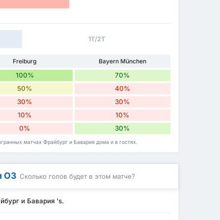
1Т/2Т
Freiburg
Bayern München
100%
70%
50%
40%
30%
30%
10%
10%
0%
30%
гранных матчах Фрайбург и Бавария дома и в гостях.
и ОЗ
Сколько голов будет в этом матче?
йбург и Бавария 's.