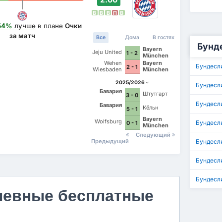
В
В
В
П
В
54%
лучше
в плане
Очки
за матч
Все
Дома
В гостях
Бунде
Bayern
Jeju United
1 - 2
München
Wehen
Bayern
Бундесл
2 - 1
Wiesbaden
München
2025/2026
Бундесл
Бавария
Штутгарт
3 - 0
Бундесли
Бавария
Кёльн
5 - 1
Bayern
Wolfsburg
Бундесл
0 - 1
München
Следующий
Предыдущий
Бундесли
Бундесл
Бундесл
невные бесплатные