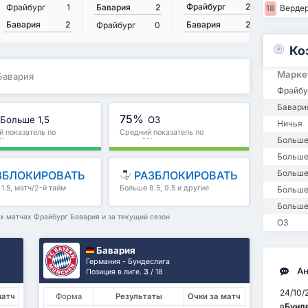
Фрайбург
2
Фрайбург
1
Бавария
2
Бавари
Верде
18
Бавария
2
Бавария
2
Фрайбург
0
Фрайбу
Ко
Марке
Бавария
Фрайбу
Бавари
75%
Больше 1,5
ОЗ
Ничья
 показатель по
Средний показатель по
Больше
0%
лиге : 0%
Больше 
Больше
ЗБЛОКИРОВАТЬ
РАЗБЛОКИРОВАТЬ
1.5, матч/2-й тайм
Больше 8.5, 9.5 и другие
Больше
е
Больше
ых матчах Фрайбург Бавария и за текущий сезон
ОЗ
Бавария
Германия - Бундеслига
Ан
Позиция в лиге.
3
/ 18
24/10/
матч
Форма
Результаты
Очки за матч
в
Бунд