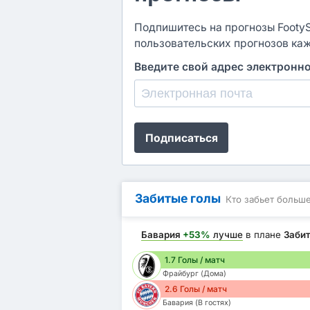
Подпишитесь на прогнозы FootySt
пользовательских прогнозов ка
Введите свой адрес электронн
Подписаться
Забитые голы
Кто забьет больш
Бавария
+53%
лучше
в плане
Заби
1.7 Голы / матч
Фрайбург (Дома)
2.6 Голы / матч
Бавария (В гостях)