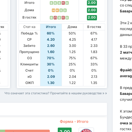
Итого
2.00
В
В
В
П
В
со сл
Дома
2.00
Н
Н
В
В
Бавари
В гостях
2.00
В
П
В
П
В
Эти 2 
тях
Стат-ка
Итого
Дома
В гостях
послед
%
Победа %
60%
50%
67%
данных
0
СР
4.20
4.25
4.17
0
Забито
2.60
3.00
2.33
В 33 п
0
Пропущено
1.60
1.25
1.83
2 матч
%
ОЗ
70%
75%
67%
между
Клиншиты
30%
25%
33%
Фрайб
%
Счет
0%
0%
0%
averag
xG
2.09
2.04
2.13
6
ОЖП
1.30
1.22
1.35
В пре
Что означает эта статистика? Прочитайте в нашем руководстве
Бавар
случи
К этом
Бундес
Форма - Итого
очка з
гостях
2.00