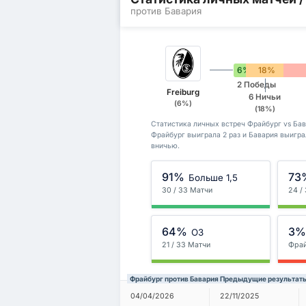
против Бавария
6%
18%
2 Победы
Freiburg
6 Ничьи
(6%)
(18%)
Статистика личных встреч Фрайбург vs Бава
Фрайбург выиграла 2 раз и Бавария выигра
вничью.
91%
73
Больше 1,5
30 / 33 Матчи
24 /
64%
3
ОЗ
21 / 33 Матчи
Фра
Фрайбург против Бавария Предыдущие результат
04/04/2026
22/11/2025