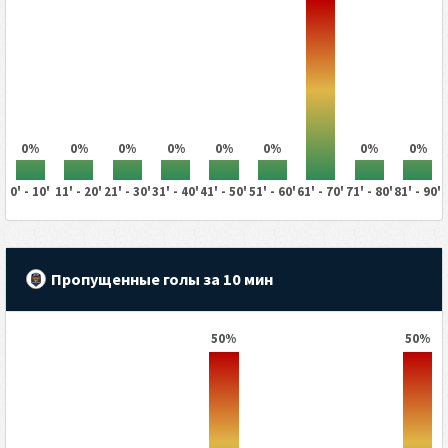
0%
0%
0%
0%
0%
0%
0%
0%
0' - 10'
11' - 20'
21' - 30'
31' - 40'
41' - 50'
51' - 60'
61' - 70'
71' - 80'
81' - 90'
Пропущенные голы за 10 мин
50%
50%