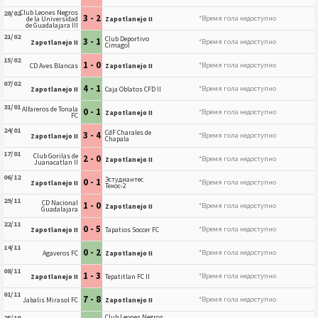
Club Leones Negros
28/02
3 - 2
*Время гола недоступно
de la Universidad
Zapotlanejo II
de Guadalajara III
21/02
Club Deportivo
3 - 1
*Время гола недоступно
Zapotlanejo II
Cimagol
15/02
1 - 0
*Время гола недоступно
CD Aves Blancas
Zapotlanejo II
07/02
4 - 1
*Время гола недоступно
Zapotlanejo II
Caja Oblatos CFD II
31/01
Alfareros de Tonala
0 - 1
*Время гола недоступно
Zapotlanejo II
FC
24/01
CdF Charales de
3 - 4
*Время гола недоступно
Zapotlanejo II
Chapala
17/01
Club Gorilas de
2 - 0
*Время гола недоступно
Zapotlanejo II
Juanacatlan II
06/12
Эстудиантес
0 - 1
*Время гола недоступно
Zapotlanejo II
Текос-2
29/11
CD Nacional
1 - 0
*Время гола недоступно
Zapotlanejo II
Guadalajara
22/11
0 - 5
*Время гола недоступно
Zapotlanejo II
Tapatios Soccer FC
14/11
0 - 2
*Время гола недоступно
Agaveros FC
Zapotlanejo II
08/11
1 - 3
*Время гола недоступно
Zapotlanejo II
Tepatitlan FC II
01/11
7 - 8
*Время гола недоступно
Jabalis Mirasol FC
Zapotlanejo II
Club Leones Negros
25/10