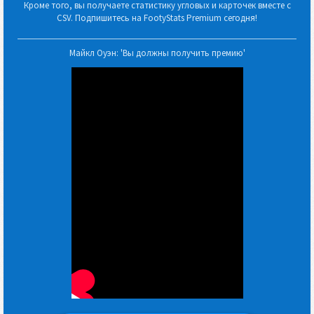
Кроме того, вы получаете статистику угловых и карточек вместе с
CSV. Подпишитесь на FootyStats Premium сегодня!
Майкл Оуэн: 'Вы должны получить премию'