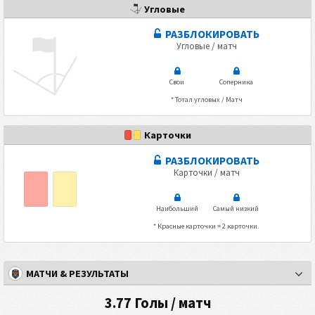
Угловые
РАЗБЛОКИРОВАТЬ
Угловые / матч
Свои
Соперника
* Тотал угловых / Матч
Карточки
РАЗБЛОКИРОВАТЬ
Карточки / матч
Наибольший
Самый низкий
* Красные карточки = 2 карточки.
МАТЧИ & РЕЗУЛЬТАТЫ
3.77 Голы / матч