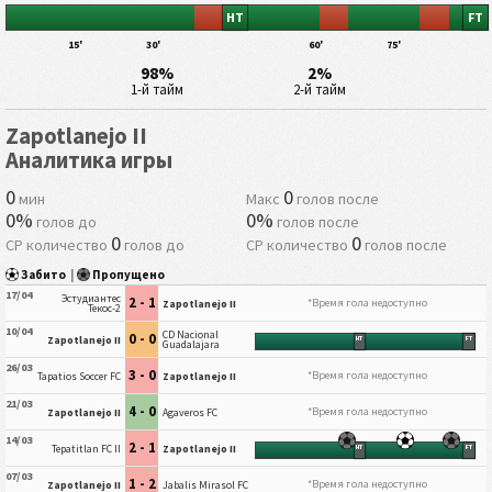
HT
FT
15'
30'
60'
75'
98%
2%
1-й тайм
2-й тайм
Zapotlanejo II
Аналитика игры
0
0
мин
Макс
голов после
0%
0%
голов до
голов после
0
0
СР количество
голов до
СР количество
голов после
Забито
|
Пропущено
17/04
Эстудиантес
2 - 1
*Время гола недоступно
Zapotlanejo II
Текос-2
10/04
CD Nacional
0 - 0
Zapotlanejo II
HT
FT
Guadalajara
26/03
3 - 0
*Время гола недоступно
Tapatios Soccer FC
Zapotlanejo II
21/03
4 - 0
*Время гола недоступно
Zapotlanejo II
Agaveros FC
14/03
2 - 1
Tepatitlan FC II
Zapotlanejo II
HT
FT
07/03
1 - 2
*Время гола недоступно
Zapotlanejo II
Jabalis Mirasol FC