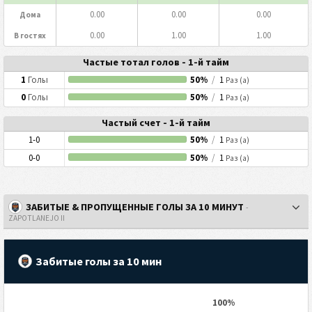
0.00
0.00
0.00
Дома
0.00
1.00
1.00
В гостях
Частые тотал голов - 1-й тайм
1
Голы
50%
/
1
Раз (а)
0
Голы
50%
/
1
Раз (а)
Частый счет - 1-й тайм
1-0
50%
/
1
Раз (а)
0-0
50%
/
1
Раз (а)
ЗАБИТЫЕ & ПРОПУЩЕННЫЕ ГОЛЫ ЗА 10 МИНУТ
-
ZAPOTLANEJO II
Забитые голы за 10 мин
100%