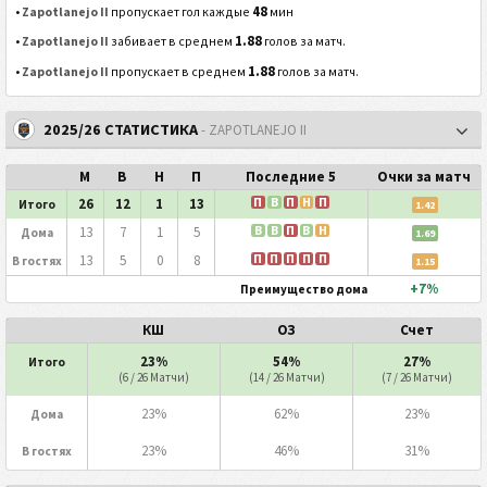
48
•
Zapotlanejo II
пропускает гол каждые
мин
1.88
•
Zapotlanejo II
забивает в среднем
голов за матч.
1.88
•
Zapotlanejo II
пропускает в среднем
голов за матч.
2025/26 СТАТИСТИКА
- ZAPOTLANEJO II
М
В
Н
П
Последние 5
Очки за матч
П
В
П
Н
П
26
12
1
13
Итого
1.42
В
В
П
В
Н
13
7
1
5
Дома
1.69
П
П
П
П
П
13
5
0
8
В гостях
1.15
+7%
Преимущество дома
КШ
ОЗ
Счет
23%
54%
27%
Итого
(6 / 26 Матчи)
(14 / 26 Матчи)
(7 / 26 Матчи)
23%
62%
23%
Дома
23%
46%
31%
В гостях