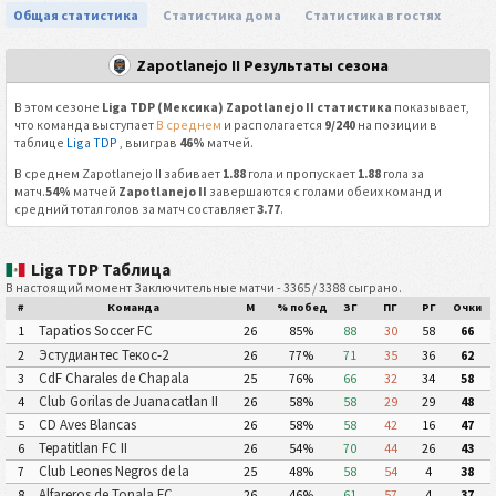
Общая статистика
Статистика дома
Статистика в гостях
Zapotlanejo II Результаты сезона
В этом сезоне
Liga TDP (Мексика) Zapotlanejo II статистика
показывает,
что команда выступает
В среднем
и располагается
9/240
на позиции в
таблице
Liga TDP
, выиграв
46%
матчей.
В среднем Zapotlanejo II забивает
1.88
гола и пропускает
1.88
гола за
матч.
54%
матчей
Zapotlanejo II
завершаются с голами обеих команд и
средний тотал голов за матч составляет
3.77
.
Liga TDP Таблица
В настоящий момент Заключительные матчи - 3365 / 3388 сыграно.
#
Команда
М
% побед
ЗГ
ПГ
РГ
Очки
Tapatios Soccer FC
1
26
85%
88
30
58
66
Эстудиантес Текос-2
2
26
77%
71
35
36
62
CdF Charales de Chapala
3
25
76%
66
32
34
58
Club Gorilas de Juanacatlan II
4
26
58%
58
29
29
48
CD Aves Blancas
5
26
58%
58
42
16
47
Tepatitlan FC II
6
26
54%
70
44
26
43
Club Leones Negros de la
7
25
48%
58
54
4
38
Universidad de Guadalajara III
Alfareros de Tonala FC
8
26
46%
61
57
4
37