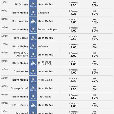
14/11
СР голов:
ОЗ:
Айсбахталь
Шотт Майнц
3.50
50%
Стат-ка
07/11
СР голов:
ОЗ:
Шотт Майнц
Диффлен
4.25
50%
Стат-ка
31/10
СР голов:
ОЗ:
Мехтерсхайм
Шотт Майнц
3.00
50%
Стат-ка
24/10
СР голов:
ОЗ:
Шотт Майнц
Ворматия Вормс
4.00
50%
Стат-ка
17/10
СР голов:
ОЗ:
Герта Висбах
Шотт Майнц
5.50
50%
Стат-ка
10/10
СР голов:
ОЗ:
Шотт Майнц
Кобленц
3.00
0%
Стат-ка
04/10
СР голов:
ОЗ:
TSV 1881 Gau
Шотт Майнц
3.00
50%
Odernheim
Стат-ка
26/09
СР голов:
ОЗ:
SV Rot Weiss
Шотт Майнц
4.00
50%
Wittlich 1993
Стат-ка
20/09
СР голов:
ОЗ:
Гонзенхайм
Шотт Майнц
4.00
50%
Стат-ка
12/09
СР голов:
ОЗ:
Шотт Майнц
Ауэрсмахер
3.25
25%
Стат-ка
09/09
СР голов:
ОЗ:
Эльверсберг-2
Шотт Майнц
2.50
0%
Стат-ка
05/09
СР голов:
ОЗ:
Шотт Майнц
Пирмазенс
5.50
50%
Стат-ка
29/08
СР голов:
ОЗ:
ТуС РВ Кобленц
Шотт Майнц
4.00
50%
Стат-ка
15/08
СР голов:
ОЗ:
Еньгерс 07
Шотт Майнц