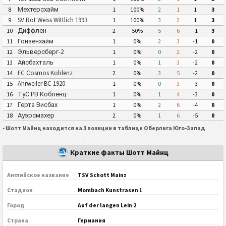
Мехтерсхайм
8
1
100%
2
1
1
3
SV Rot Weiss Wittlich 1993
9
1
100%
3
2
1
3
Диффлен
10
2
50%
5
6
-1
3
Гонзенхайм
11
1
0%
2
3
-1
0
Эльверсберг-2
12
1
0%
0
2
-2
0
Айсбахталь
13
1
0%
1
3
-2
0
FC Cosmos Koblenz
14
2
0%
3
5
-2
0
Ahrweiler BC 1920
15
1
0%
0
3
-3
0
ТуС РВ Кобленц
16
1
0%
1
4
-3
0
Герта Висбах
17
1
0%
2
6
-4
0
Ауэрсмахер
18
2
0%
1
6
-5
0
•
Шотт Майнц находится на 3 позиции в таблице Оберлига Юго-Запад
Краткие факты Шотт Майнц
Английское название
TSV Schott Mainz
Стадион
Mombach Kunstrasen 1
Город
Auf der langen Lein 2
Страна
Германия