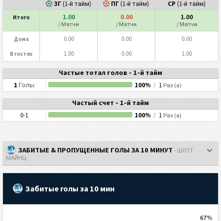
ЗГ
(1-й тайм)
ПГ
(1-й тайм)
СР
(1-й тайм)
1.00
0.00
1.00
Итого
/ Матчи
/ Матчи
/ Матчи
0.00
0.00
0.00
Дома
1.00
0.00
1.00
В гостях
Частые тотал голов - 1-й тайм
1
Голы
100%
/
1
Раз (а)
Частый счет - 1-й тайм
0-1
100%
/
1
Раз (а)
ЗАБИТЫЕ & ПРОПУЩЕННЫЕ ГОЛЫ ЗА 10 МИНУТ
- ШОТТ
МАЙНЦ
Забитые голы за 10 мин
67%