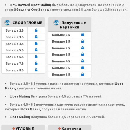
В ?% матчей Шотт Майнц
было больше 3,5 карточек. По сравнению с
этим
Оберлига Юго-Запад
имеет в среднем ?% для больше 3,5 карточек.
СВОИ УГЛОВЫЕ
Полученные
карточки
Больше 2.5
Больше 0.5
Больше 3.5
Больше 1.5
Больше 4.5
Больше 2.5
Больше 5.5
Больше 3.5
Больше 6.5
Больше 4.5
Больше 7.5
Больше 5.5
Больше 8.5
Больше 6.5
Больше 2,5 ~ 8,5 угловых рассчитываются из угловых, которые
Шотт
Майнц
выиграла в течение матча.
Шотт Майнц
Выиграла больше 4,5 угловых в ?％ матчей.
Больше 0,5 ~ 6,5 полученных карточек рассчитываются из карточек,
которые
Шотт Майнц
получила в течение матча.
Шотт Майнц
Получила больше 2,5 карточек в ?% матчей.
УГЛОВЫЕ
Карточки