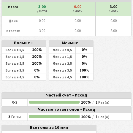
3.00
0.00
3.00
Итого
/ матч
/ матч
/ матч
0.00
0.00
0.00
Дома
3.00
0.00
3.00
В гостях
Больше +
Меньше -
100%
0%
Больше 0,5
Меньше 0,5
100%
0%
Больше 1,5
Меньше 1,5
100%
0%
Больше 2,5
Меньше 2,5
0%
100%
Больше 3,5
Меньше 3,5
0%
100%
Больше 4,5
Меньше 4,5
Частый счет - Исход
0-3
100%
/
1
Раз (а)
Частые тотал голов - Исход
3
Голы
100%
/
1
Раз (а)
Все голы за 10 мин