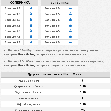
СОПЕРНИКА
соперника
Больше 2.5
Больше 0.5
Больше 3.5
Больше 1.5
Больше 4.5
Больше 2.5
Больше 5.5
Больше 3.5
Больше 6.5
Больше 4.5
Больше 7.5
Больше 5.5
Больше 8.5
Больше 6.5
Больше 2.5 ~ 8.5 угловых соперника рассчитываются из угловых,
которые
Шотт Майнц
соперник выиграл в течение матча.
Больше 0.5 ~ 6.5 карточек соперника рассчитываются из карточек,
которые
Шотт Майнц
соперник получил в течение матча.
Другая статистика - Шотт Майнц
0
Удары за матч
0.00
Удары в створ / матч
0.00
Удары мимо / матч
0
Фолы за матч
0.00
Офсайды / матч
0%
Среднее владение