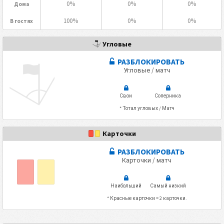
0%
0%
0%
Дома
100%
0%
0%
В гостях
Угловые
РАЗБЛОКИРОВАТЬ
Угловые / матч
Свои
Соперника
* Тотал угловых / Матч
Карточки
РАЗБЛОКИРОВАТЬ
Карточки / матч
Наибольший
Самый низкий
* Красные карточки = 2 карточки.