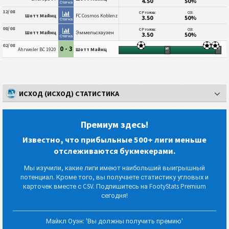
4.50
50%
Стат-ка
12/08
СР голов:
ОЗ:
Шотт Майнц
FC Cosmos Koblenz
3.50
50%
Стат-ка
08/08
СР голов:
ОЗ:
Шотт Майнц
Эммельсхаузен
3.50
50%
Стат-ка
02/08
0 - 3
Ahrweiler BC 1920
Шотт Майнц
HT
FT
ИСХОД (ИСХОД) СТАТИСТИКА
Премиум здесь!
Известно, что прибыльные 500+ лиги меньше
отслеживаются букмекерами.
Мы изучили, какие лиги имеют наибольший выигрышный
потенциал. Кроме того, вы получаете статистику угловых и
карточек вместе с CSV. Подпишитесь на FootyStats Premium
сегодня!
Майкл Оуэн: 'Вы должны получить премию'