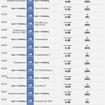
Ворматия Вормс
Шотт Майнц
4.00
50%
Стат-ка
24/04
СР голов:
ОЗ:
Шотт Майнц
Герта Висбах
5.50
50%
Стат-ка
17/04
СР голов:
ОЗ:
Кобленц
Шотт Майнц
3.00
0%
Стат-ка
10/04
СР голов:
ОЗ:
TSV 1881 Gau
Шотт Майнц
3.00
50%
Odernheim
Стат-ка
03/04
СР голов:
ОЗ:
SV Rot Weiss
Шотт Майнц
4.00
50%
Wittlich 1993
Стат-ка
29/03
СР голов:
ОЗ:
Шотт Майнц
Гонзенхайм
4.00
50%
Стат-ка
20/03
СР голов:
ОЗ:
Ауэрсмахер
Шотт Майнц
3.25
25%
Стат-ка
17/03
СР голов:
ОЗ:
Шотт Майнц
Эльверсберг-2
2.50
0%
Стат-ка
13/03
СР голов:
ОЗ:
Пирмазенс
Шотт Майнц
5.50
50%
Стат-ка
06/03
СР голов:
ОЗ:
Шотт Майнц
ТуС РВ Кобленц
4.00
50%
Стат-ка
27/02
СР голов:
ОЗ:
FC Cosmos Koblenz
Шотт Майнц
3.50
50%
Стат-ка
05/12
СР голов:
ОЗ:
Шотт Майнц
Еньгерс 07
4.50
50%
Стат-ка
28/11
СР голов:
ОЗ:
Эммельсхаузен
Шотт Майнц
3.50
50%
Стат-ка
21/11
СР голов:
ОЗ:
Шотт Майнц
Ahrweiler BC 1920
3.00
0%
Стат-ка