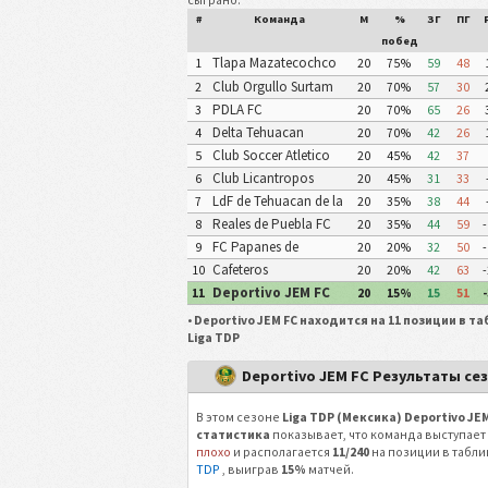
#
Команда
М
%
ЗГ
ПГ
побед
Tlapa Mazatecochco
1
20
75%
59
48
Club Orgullo Surtam
2
20
70%
57
30
PDLA FC
3
20
70%
65
26
Delta Tehuacan
4
20
70%
42
26
Club Soccer Atletico
5
20
45%
42
37
Tulancingo
Club Licantropos
6
20
45%
31
33
LdF de Tehuacan de la
7
20
35%
38
44
Franja
Reales de Puebla FC
8
20
35%
44
59
-
FC Papanes de
9
20
20%
32
50
-
Papantla
Cafeteros
10
20
20%
42
63
-
Deportivo JEM FC
11
20
15%
15
51
-
•
Deportivo JEM FC находится на 11 позиции в т
Liga TDP
Deportivo JEM FC Результаты се
В этом сезоне
Liga TDP (Мексика) Deportivo JE
статистика
показывает, что команда выступае
плохо
и располагается
11/240
на позиции в табл
TDP
, выиграв
15%
матчей.