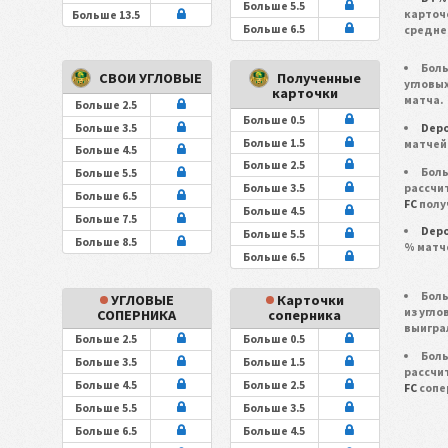
Больше 5.5
карточ
Больше 13.5
Больше 6.5
средне
Боль
СВОИ УГЛОВЫЕ
Полученные
угловы
карточки
матча.
Больше 2.5
Больше 0.5
Больше 3.5
Depo
Больше 1.5
матчей
Больше 4.5
Больше 2.5
Боль
Больше 5.5
рассчи
Больше 3.5
Больше 6.5
FC
полу
Больше 4.5
Больше 7.5
Depo
Больше 5.5
Больше 8.5
% матч
Больше 6.5
Боль
УГЛОВЫЕ
Карточки
из угл
СОПЕРНИКА
соперника
выигра
Больше 2.5
Больше 0.5
Боль
Больше 3.5
Больше 1.5
рассчи
Больше 4.5
Больше 2.5
FC
сопе
Больше 5.5
Больше 3.5
Больше 6.5
Больше 4.5