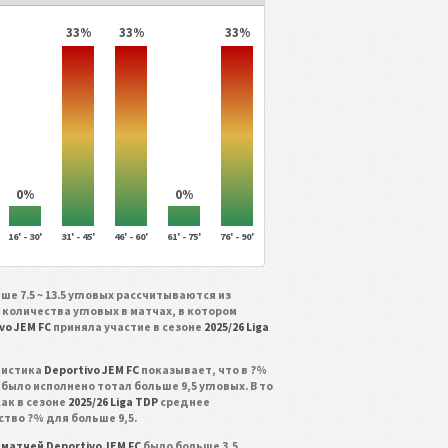
33%
33%
33%
0%
0%
16' - 30'
31' - 45'
46' - 60'
61' - 75'
76' - 90'
ше 7.5 ~ 13.5 угловых рассчитываются из
 количества угловых в матчах, в котором
vo JEM FC
приняла участие в сезоне
2025/26 Liga
тистика
Deportivo JEM FC
показывает, что в ?%
было исполнено тотал больше 9,5 угловых. В то
ак в сезоне
2025/26 Liga TDP
среднее
ство ?% для больше 9,5.
 матчей Deportivo JEM FC
было больше 3,5