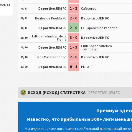
лов за
1 - 2
Deportivo JEM FC
Cafeteros
15/11
2 - 0
Reales de Puebla FC
Deportivo JEM FC
08/11
2 - 0
Deportivo JEM FC
FC Papanes de Papantla
01/11
LdF de Tehuacan de la
3 - 0
Deportivo JEM FC
18/10
Franja
Club Soccer Atletico
1 - 3
Deportivo JEM FC
11/10
Tulancingo
2 - 0
Tlapa Mazatecochco
Deportivo JEM FC
05/10
0 - 4
Deportivo JEM FC
PDLA FC
27/09
ИСХОД (ИСХОД) СТАТИСТИКА
- DEPORTIVO JEM FC
Премиум здес
Известно, что прибыльные 500+ лиги меньш
Мы изучили, какие лиги имеют наибольший выигрышный потенц