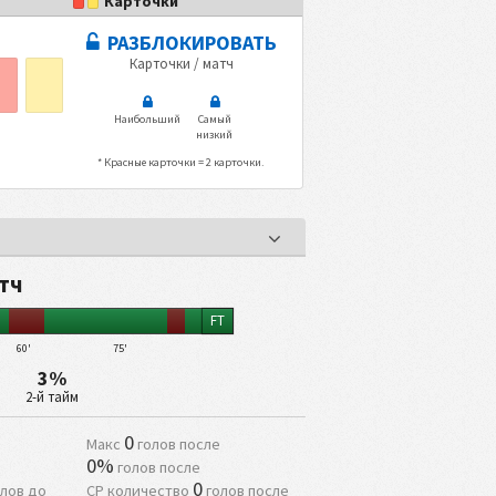
Карточки
РАЗБЛОКИРОВАТЬ
Карточки / матч
Наибольший
Самый
низкий
* Красные карточки = 2 карточки.
атч
FT
60'
75'
3%
2-й тайм
0
Макс
голов после
0%
голов после
0
лов до
СР количество
голов после