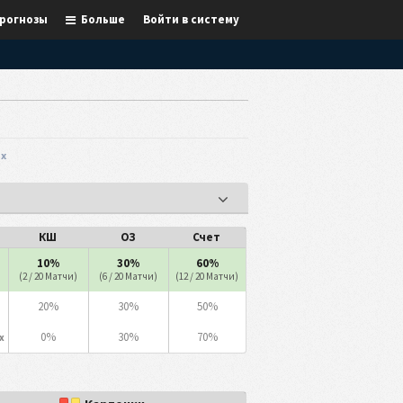
рогнозы
Больше
Войти в систему
ях
КШ
ОЗ
Счет
10%
30%
60%
(2 / 20 Матчи)
(6 / 20 Матчи)
(12 / 20 Матчи)
20%
30%
50%
0%
30%
70%
х