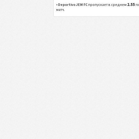
2.55
•
Deportivo JEM FC
пропускает в среднем
го
матч.