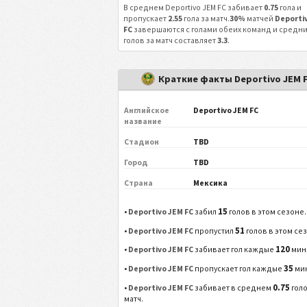
В среднем Deportivo JEM FC забивает
0.75
гола и
пропускает
2.55
гола за матч.
30%
матчей
Deporti
FC
завершаются с голами обеих команд и средни
голов за матч составляет
3.3
.
Краткие факты Deportivo JEM 
Английское
Deportivo JEM FC
название
Стадион
TBD
Город
TBD
Страна
Мексика
15
•
Deportivo JEM FC
забил
голов в этом сезоне.
51
•
Deportivo JEM FC
пропустил
голов в этом се
120
•
Deportivo JEM FC
забивает гол каждые
мин
35
•
Deportivo JEM FC
пропускает гол каждые
ми
0.75
•
Deportivo JEM FC
забивает в среднем
голо
матч.