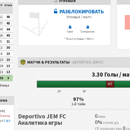
Угловые
РГ
Очки
РАЗБЛОКИРОВАТЬ
11
46
Угловые / матч
27
45
39
44
Свои
Соперника
16
43
* Тотал угловых / Матч
5
31
-2
30
-6
23
15
23
МАТЧИ & РЕЗУЛЬТАТЫ
- DEPORTIVO JEM FC
18
13
21
13
3.30 Голы / м
36
9
HT
аблице
15'
30'
97%
зона
1-й тайм
M FC
Deportivo JEM FC
0
т
Очень
мин
ице
Liga
0%
Аналитика игры
голов до
0
СР количество
го