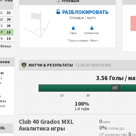
Угловые
РГ
Очки
РАЗБЛОКИРОВАТЬ
11
32
Угловые / матч
10
29
-5
20
-7
18
Свои
Соперника
-9
14
* Тотал угловых / Матч
таблице
езона
МАТЧИ & РЕЗУЛЬТАТЫ
- CLUB 40 GRADOS MXL
 40
3.56 Голы / м
да
в
HT
15'
30'
и
ados
100%
ний
1-й тайм
Club 40 Grados MXL
0
мин
0%
Аналитика игры
MXL
голов до
0
СР количество
го