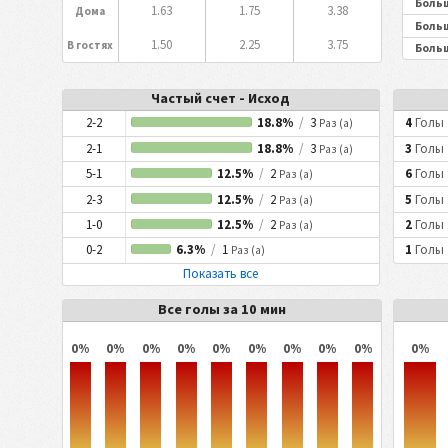
Больш
1.63
1.75
3.38
Дома
Больш
1.50
2.25
3.75
В гостях
Больш
Частый счет - Исход
2-2
18.8%
/
3
4
Голы
Раз (а)
2-1
18.8%
/
3
3
Голы
Раз (а)
5-1
12.5%
/
2
6
Голы
Раз (а)
2-3
12.5%
/
2
5
Голы
Раз (а)
1-0
12.5%
/
2
2
Голы
Раз (а)
0-2
6.3%
/
1
1
Голы
Раз (а)
Показать все
Все голы за 10 мин
0%
0%
0%
0%
0%
0%
0%
0%
0%
0%