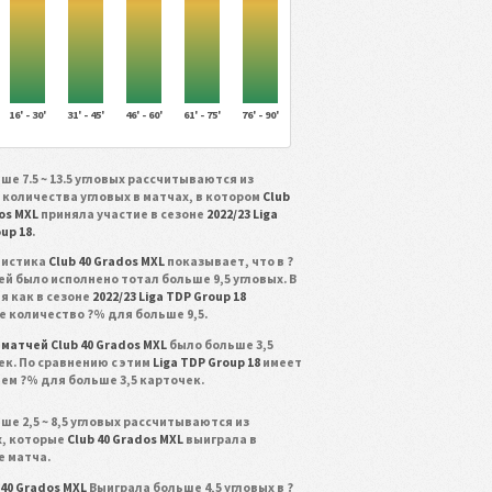
16' - 30'
31' - 45'
46' - 60'
61' - 75'
76' - 90'
ше 7.5 ~ 13.5 угловых рассчитываются из
 количества угловых в матчах, в котором
Club
os MXL
приняла участие в сезоне
2022/23 Liga
up 18
.
тистика
Club 40 Grados MXL
показывает, что в ?
й было исполнено тотал больше 9,5 угловых. В
я как в сезоне
2022/23 Liga TDP Group 18
е количество ?% для больше 9,5.
 матчей Club 40 Grados MXL
было больше 3,5
ек. По сравнению с этим
Liga TDP Group 18
имеет
ем ?% для больше 3,5 карточек.
ше 2,5 ~ 8,5 угловых рассчитываются из
х, которые
Club 40 Grados MXL
выиграла в
е матча.
 40 Grados MXL
Выиграла больше 4,5 угловых в ?