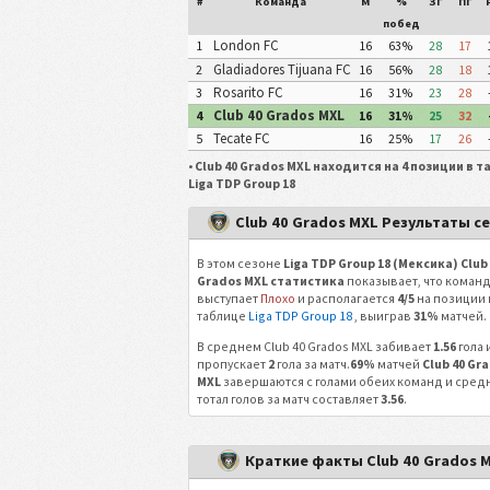
#
Команда
М
%
ЗГ
ПГ
побед
London FC
1
16
63%
28
17
Gladiadores Tijuana FC
2
16
56%
28
18
Rosarito FC
3
16
31%
23
28
Club 40 Grados MXL
4
16
31%
25
32
Tecate FC
5
16
25%
17
26
•
Club 40 Grados MXL находится на 4 позиции в 
Liga TDP Group 18
Club 40 Grados MXL Результаты с
В этом сезоне
Liga TDP Group 18 (Мексика) Club
Grados MXL статистика
показывает, что коман
выступает
Плохо
и располагается
4/5
на позиции 
таблице
Liga TDP Group 18
, выиграв
31%
матчей.
В среднем Club 40 Grados MXL забивает
1.56
гола 
пропускает
2
гола за матч.
69%
матчей
Club 40 Gr
MXL
завершаются с голами обеих команд и сред
тотал голов за матч составляет
3.56
.
Краткие факты Club 40 Grados 