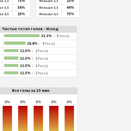
75%
25%
е 2,5
Меньше 2,5
56%
44%
е 3,5
Меньше 3,5
25%
75%
е 4,5
Меньше 4,5
Частые тотал голов - Исход
31.3%
/
5
Раз (а)
18.8%
/
3
Раз (а)
12.5%
/
2
Раз (а)
12.5%
/
2
Раз (а)
12.5%
/
2
Раз (а)
12.5%
/
2
Раз (а)
Все голы за 15 мин
0%
0%
0%
0%
0%