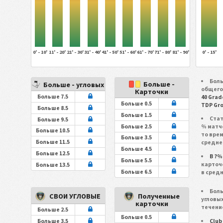
0' - 10'
11' - 20'
21' - 30'
31' - 40'
41' - 50'
51' - 60'
61' - 70'
71' - 80'
81' - 90'
0' - 15'
Боль
Больше -
Больше - угловых
общего
Карточки
Больше 7.5
40 Grad
Больше 0.5
TDP Gro
Больше 8.5
Больше 1.5
Ста
Больше 9.5
Больше 2.5
% матче
Больше 10.5
то врем
Больше 3.5
Больше 11.5
средне
Больше 4.5
Больше 12.5
В ?%
Больше 5.5
карточ
Больше 13.5
Больше 6.5
в средн
Боль
СВОИ УГЛОВЫЕ
Полученные
угловы
карточки
течени
Больше 2.5
Больше 0.5
Больше 3.5
Club