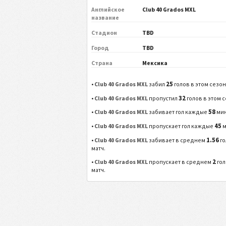
Английское
Club 40 Grados MXL
название
Стадион
TBD
Город
TBD
Страна
Мексика
25
•
Club 40 Grados MXL
забил
голов в этом сезон
32
•
Club 40 Grados MXL
пропустил
голов в этом 
58
•
Club 40 Grados MXL
забивает гол каждые
ми
45
•
Club 40 Grados MXL
пропускает гол каждые
м
1.56
•
Club 40 Grados MXL
забивает в среднем
го
матч.
2
•
Club 40 Grados MXL
пропускает в среднем
гол
матч.