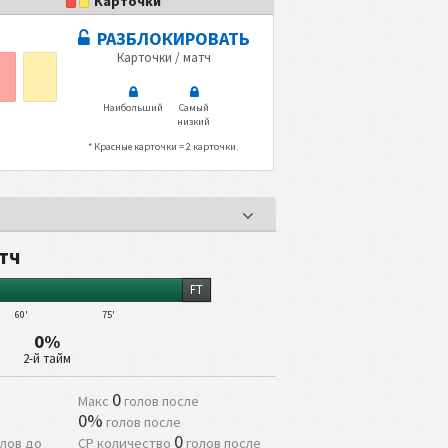
Карточки
РАЗБЛОКИРОВАТЬ
Карточки / матч
Наибольший
Самый
низкий
* Красные карточки = 2 карточки.
атч
FT
60'
75'
0%
2-й тайм
0
Макс
голов после
0%
голов после
0
лов до
СР количество
голов после