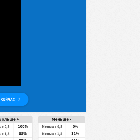
 СЕЙЧАС
Больше +
Меньше -
100%
0%
е 0,5
Меньше 0,5
88%
12%
е 1,5
Меньше 1,5