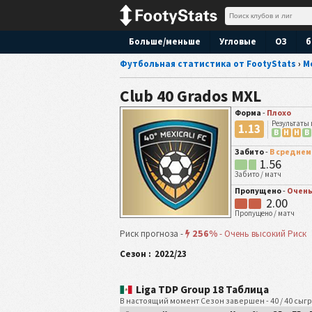
Больше/меньше
Угловые
ОЗ
б
Футбольная статистика от FootyStats
›
М
Club 40 Grados MXL
Форма
-
Плохо
Результаты
1.13
В
Н
Н
В
Забито
-
В среднем
1.56
Забито / матч
Пропущено
-
Очень
2.00
Пропущено / матч
256%
Риск прогноза -
-
Очень высокий Риск
Сезон :
2022/23
Liga TDP Group 18 Таблица
В настоящий момент Сезон завершен - 40 / 40 сыгр