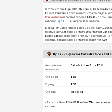
В этом сезоне
Liga TDP (Мексика) Catedraticos 
FC II статистика
показывает, что команда выст
Очень плохо
и располагается
14/240
на позиции
таблице
Liga TDP
, выиграв
21%
матчей.
В среднем Catedraticos Elite FC II забивает
1.04
го
пропускает
3.75
гола за матч.
50%
матчей
Catedr
Elite FC II
завершаются с голами обеих команд 
средний тотал голов за матч составляет
4.79
.
Краткие факты Catedraticos Elite 
Английское
Catedráticos Elite FC II
название
Стадион
TBD
Город
TBD
Страна
Мексика
29
•
Catedraticos Elite FC II
забил
голов в этом
сезоне.