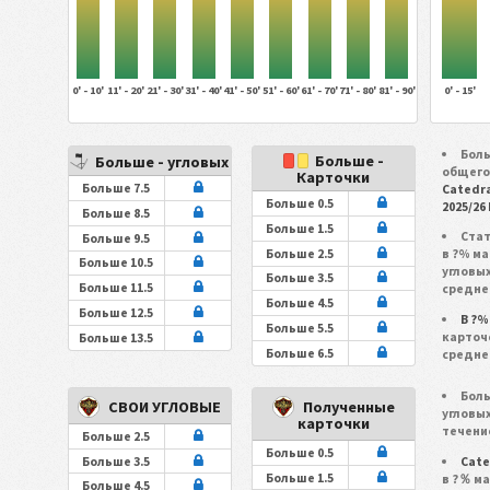
0' - 10'
11' - 20'
21' - 30'
31' - 40'
41' - 50'
51' - 60'
61' - 70'
71' - 80'
81' - 90'
0' - 15'
Боль
Больше -
Больше - угловых
общего
Карточки
Больше 7.5
Catedrat
Больше 0.5
2025/26
Больше 8.5
Больше 1.5
Ста
Больше 9.5
Больше 2.5
в ?% м
Больше 10.5
угловых
Больше 3.5
Больше 11.5
средне
Больше 4.5
Больше 12.5
В ?%
Больше 5.5
карточ
Больше 13.5
Больше 6.5
средне
Боль
СВОИ УГЛОВЫЕ
Полученные
угловы
карточки
течени
Больше 2.5
Больше 0.5
Больше 3.5
Cated
Больше 1.5
в ?％ м
Больше 4.5