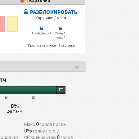
Карточки
РАЗБЛОКИРОВАТЬ
Карточки / матч
Наибольший
Самый
низкий
* Красные карточки = 2 карточки.
атч
FT
60'
75'
0%
2-й тайм
0
Макс
голов после
0%
голов после
0
голов до
СР количество
голов