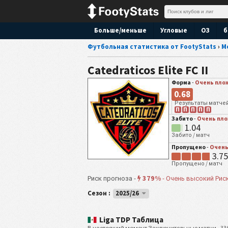
Больше/меньше
Угловые
ОЗ
б
Футбольная статистика от FootyStats
›
М
Catedraticos Elite FC II
Форма
-
Очень пло
0.68
Результаты матче
П
П
П
П
П
Забито
-
Очень пло
1.04
Забито / матч
Пропущено
-
Очень
3.75
Пропущено / матч
379%
Риск прогноза -
-
Очень высокий Рис
Сезон :
2025/26
Liga TDP Таблица
В настоящий момент Заключительные матчи - 3365