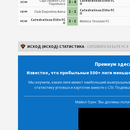
Caja Oblatos CFD
Catedraticos Elite FC
3 - 4
27/09
Tlajomulco
II
Catedraticos Elite FC
1 - 2
Club Deportivo Avina
13/09
II
Catedraticos Elite FC
3 - 1
Atletico Tesistan FC
07/09
II
ИСХОД (ИСХОД) СТАТИСТИКА
- CATEDRATICOS ELITE FC II
Премиум здес
Известно, что прибыльные 500+ лиги меньш
Мы изучили, какие лиги имеют наибольший выигрышный 
статистику угловых и карточек вместе с CSV. Подпиши
Майкл Оуэн: 'Вы должны полу