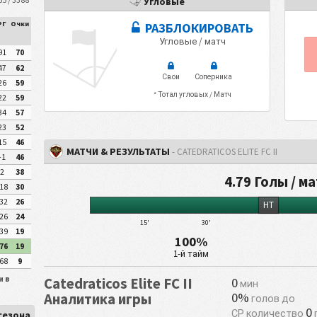
Угловые
РГ
Очки
РАЗБЛОКИРОВАТЬ
Угловые / матч
91
70
47
62
Свои
Соперника
26
59
* Тотал угловых / Матч
22
59
34
57
23
52
15
46
МАТЧИ & РЕЗУЛЬТАТЫ
- CATEDRATICOS ELITE FC II
-1
46
2
38
4.79 Голы / м
18
30
32
26
HT
26
24
15'
30'
39
19
100%
76
19
1-й тайм
68
9
и в
Catedraticos Elite FC II
0
мин
0%
Аналитика игры
голов до
0
СР количество
 сезона