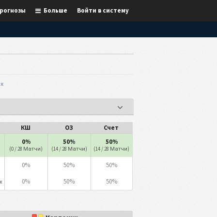
рогнозы
Больше
Войти в систему
ях
КШ
ОЗ
Счет
0%
50%
50%
(0 / 28 Матчи)
(14 / 28 Матчи)
(14 / 28 Матчи)
0%
50%
50%
0%
50%
50%
х