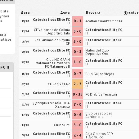
Elite
Дата
Дома
В гостях
Заби
упает
Catedraticos Elite FC
0 - 1
 в
Acatlan Cuauhtemoc FC
19/04
II
CF Volcanes de Colima
Catedraticos Elite FC
5 - 0
12/04
Deportivo Tala
II
ла и
aticos
Real Animas de Sayula
Catedraticos Elite FC
5 - 0
05/04
CF
II
и
Catedraticos Elite FC
Mulos del Club
0 - 1
29/03
II
Deportivo Oro
Club HO GAR H
Catedraticos Elite FC
1 - 0
22/03
Matamoros Gavilanes
II
FC Matamoros II
FC II
Catedraticos Elite FC
0 - 7
Club Gallos Viejos
15/03
II
Catedraticos Elite FC
2 - 2
CF Fenix CFAR
07/03
II
Catedraticos Elite FC
0 - 15
FC Diablos Tesistan
01/03
II
Депортиво КАФЕССА
Catedraticos Elite FC
7 - 0
21/02
Халиско
II
Catedraticos Elite FC
Club Legado del
0 - 6
17/02
II
Centenario
Catedraticos Elite FC
3 - 0
Club Sure
14/02
II
Catedraticos Elite FC
Caja Oblatos CFD
2 - 4
08/02
II
Tlajomulco