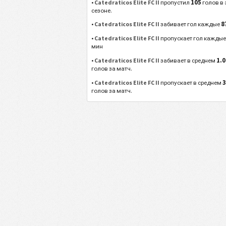
105
•
Catedraticos Elite FC II
пропустил
голов в
сезоне.
8
•
Catedraticos Elite FC II
забивает гол каждые
•
Catedraticos Elite FC II
пропускает гол кажды
мин
1.0
•
Catedraticos Elite FC II
забивает в среднем
голов за матч.
3
•
Catedraticos Elite FC II
пропускает в среднем
голов за матч.