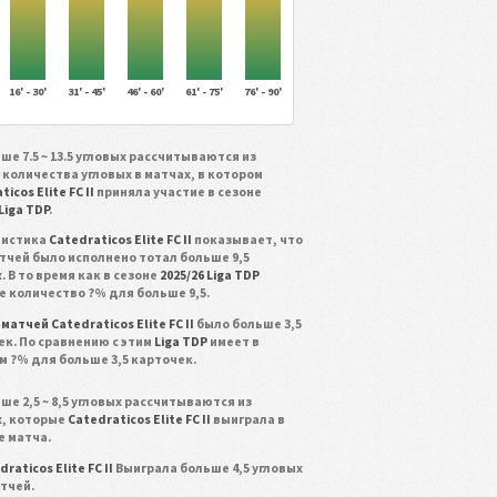
16' - 30'
31' - 45'
46' - 60'
61' - 75'
76' - 90'
ше 7.5 ~ 13.5 угловых рассчитываются из
 количества угловых в матчах, в котором
icos Elite FC II
приняла участие в сезоне
 Liga TDP
.
тистика
Catedraticos Elite FC II
показывает, что
атчей было исполнено тотал больше 9,5
. В то время как в сезоне
2025/26 Liga TDP
е количество ?% для больше 9,5.
 матчей Catedraticos Elite FC II
было больше 3,5
ек. По сравнению с этим
Liga TDP
имеет в
м ?% для больше 3,5 карточек.
ше 2,5 ~ 8,5 угловых рассчитываются из
х, которые
Catedraticos Elite FC II
выиграла в
е матча.
raticos Elite FC II
Выиграла больше 4,5 угловых
атчей.