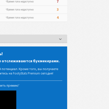
7
*Время гола недоступно
3
*Время гола недоступно
4
*Время гола недоступно
ь!
е отслеживаются букмекерами.
потенциал. Кроме того, вы получаете
тесь на FootyStats Premium сегодня!
чить премию'