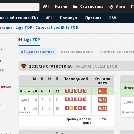
API
Матчи
Статистика
Лиги
П
ольшой теннис (EN)
API
Премиум
Прогноз
CSV
ексика
›
Liga TDP
›
Catedraticos Elite FC II
Liga TDP
хо
Общая статистика
Статистика дома
Статистика в гост
й
2025/26 СТАТИСТИКА
- CATEDRATICOS ELITE FC II
хо
М
В
Н
П
Последние 5
Очки за
матч
 плохо
Итого
П
П
П
П
П
0.68
28
6
1
21
Итого
П
П
П
П
П
0.64
14
3
0
11
Дома
Дома
к
П
Н
П
П
П
0.71
14
3
1
10
В
гостях
В гостя
+2%
Преимущество
дома
 / 3388