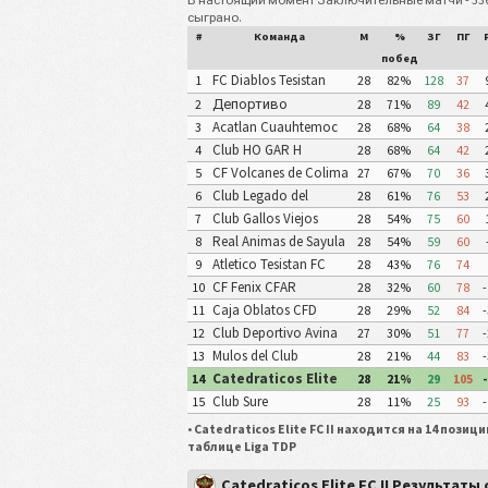
сыграно.
#
Команда
М
%
ЗГ
ПГ
побед
FC Diablos Tesistan
1
28
82%
128
37
Депортиво
2
28
71%
89
42
КАФЕССА Халиско
Acatlan Cuauhtemoc
3
28
68%
64
38
FC
Club HO GAR H
4
28
68%
64
42
Matamoros Gavilanes
CF Volcanes de Colima
5
27
67%
70
36
FC Matamoros II
Deportivo Tala
Club Legado del
6
28
61%
76
53
Centenario
Club Gallos Viejos
7
28
54%
75
60
Real Animas de Sayula
8
28
54%
59
60
CF
Atletico Tesistan FC
9
28
43%
76
74
CF Fenix CFAR
10
28
32%
60
78
-
Caja Oblatos CFD
11
28
29%
52
84
-
Tlajomulco
Club Deportivo Avina
12
27
30%
51
77
-
Mulos del Club
13
28
21%
44
83
-
Deportivo Oro
Catedraticos Elite
14
28
21%
29
105
-
FC II
Club Sure
15
28
11%
25
93
-
•
Catedraticos Elite FC II находится на 14 позици
таблице Liga TDP
Catedraticos Elite FC II Результаты