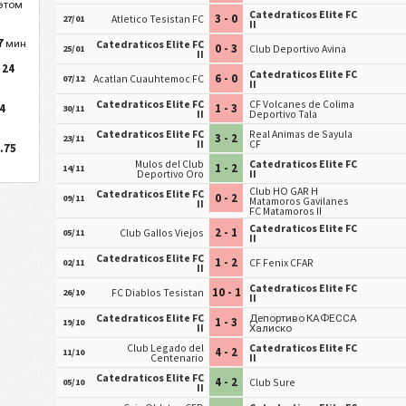
 этом
Catedraticos Elite FC
3 - 0
Atletico Tesistan FC
27/01
II
7
мин
Catedraticos Elite FC
0 - 3
Club Deportivo Avina
25/01
II
24
е
Catedraticos Elite FC
6 - 0
Acatlan Cuauhtemoc FC
07/12
II
Catedraticos Elite FC
CF Volcanes de Colima
4
1 - 3
30/11
II
Deportivo Tala
Catedraticos Elite FC
Real Animas de Sayula
3 - 2
23/11
II
CF
.75
Mulos del Club
Catedraticos Elite FC
1 - 2
14/11
Deportivo Oro
II
Club HO GAR H
Catedraticos Elite FC
0 - 2
09/11
Matamoros Gavilanes
II
FC Matamoros II
Catedraticos Elite FC
2 - 1
Club Gallos Viejos
05/11
II
Catedraticos Elite FC
1 - 2
CF Fenix CFAR
02/11
II
Catedraticos Elite FC
10 - 1
FC Diablos Tesistan
26/10
II
Catedraticos Elite FC
Депортиво КАФЕССА
1 - 3
19/10
II
Халиско
Club Legado del
Catedraticos Elite FC
4 - 2
11/10
Centenario
II
Catedraticos Elite FC
4 - 2
Club Sure
05/10
II