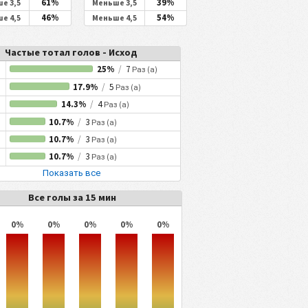
61%
39%
е 3,5
Меньше 3,5
46%
54%
е 4,5
Меньше 4,5
Частые тотал голов - Исход
25%
/
7
Раз (а)
17.9%
/
5
Раз (а)
14.3%
/
4
Раз (а)
10.7%
/
3
Раз (а)
10.7%
/
3
Раз (а)
10.7%
/
3
Раз (а)
Показать все
Все голы за 15 мин
0%
0%
0%
0%
0%