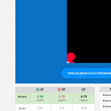
ПРИСОЕДИНИТЬСЯ К ПРЕМИУМ
ЗГ
ПГ
СР
Больш
1.04
3.75
4.79
Итого
/ матч
/ матч
/ матч
Больш
Больш
1.07
3.71
4.79
Дома