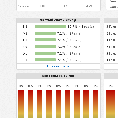
Больш
1.00
3.79
4.79
В гостях
Больш
Частый счет - Исход
1-2
10.7%
/
3
3
Голы
Раз (а)
4-2
7.1%
/
2
6
Голы
Раз (а)
1-3
7.1%
/
2
4
Голы
Раз (а)
3-0
7.1%
/
2
7
Голы
Раз (а)
0-1
7.1%
/
2
5
Голы
Раз (а)
5-0
7.1%
/
2
1
Голы
Раз (а)
Показать все
Все голы за 10 мин
0%
0%
0%
0%
0%
0%
0%
0%
0%
0%