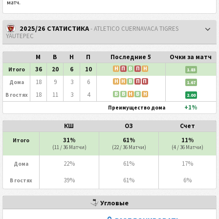
матч.
2025/26 СТАТИСТИКА
- ATLETICO CUERNAVACA TIGRES
YAUTEPEC
М
В
Н
П
Последние 5
Очки за матч
Н
П
В
П
Н
36
20
6
10
Итого
1.83
Н
Н
В
П
П
18
9
3
6
Дома
1.67
В
В
Н
В
Н
18
11
3
4
В гостях
2.00
+1%
Преимущество дома
КШ
ОЗ
Счет
31%
61%
11%
Итого
(11 / 36 Матчи)
(22 / 36 Матчи)
(4 / 36 Матчи)
22%
61%
17%
Дома
39%
61%
6%
В гостях
Угловые