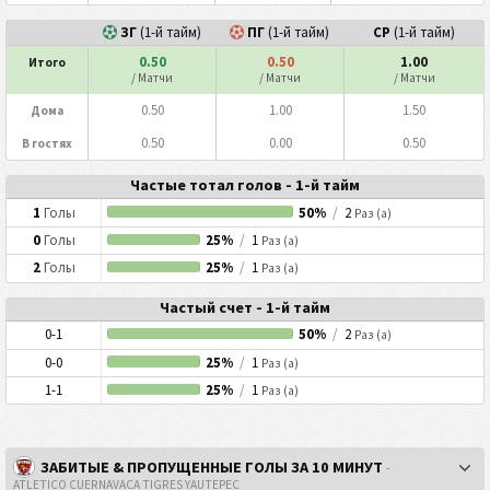
ЗГ
(1-й тайм)
ПГ
(1-й тайм)
СР
(1-й тайм)
0.50
0.50
1.00
Итого
/ Матчи
/ Матчи
/ Матчи
0.50
1.00
1.50
Дома
0.50
0.00
0.50
В гостях
Частые тотал голов - 1-й тайм
1
Голы
50%
/
2
Раз (а)
0
Голы
25%
/
1
Раз (а)
2
Голы
25%
/
1
Раз (а)
Частый счет - 1-й тайм
0-1
50%
/
2
Раз (а)
0-0
25%
/
1
Раз (а)
1-1
25%
/
1
Раз (а)
ЗАБИТЫЕ & ПРОПУЩЕННЫЕ ГОЛЫ ЗА 10 МИНУТ
-
ATLETICO CUERNAVACA TIGRES YAUTEPEC