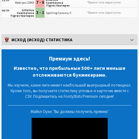
13/09
7 - 6
*Время гола недоступно
Alebrijes CDMX
Cuernavaca
Tigres Yautepec
Atletico
06/09
3 - 1
*Время гола недоступно
Cuernavaca
Sporting Canamy II
Tigres Yautepec
ИСХОД (ИСХОД) СТАТИСТИКА
Премиум здесь!
Известно, что прибыльные 500+ лиги меньше
отслеживаются букмекерами.
Мы изучили, какие лиги имеют наибольший выигрышный потенциал.
Кроме того, вы получаете статистику угловых и карточек вместе с
CSV. Подпишитесь на FootyStats Premium сегодня!
Майкл Оуэн: 'Вы должны получить премию'