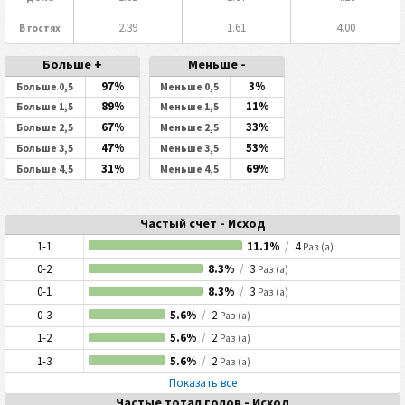
2.39
1.61
4.00
В гостях
Больше +
Меньше -
97%
3%
Больше 0,5
Меньше 0,5
89%
11%
Больше 1,5
Меньше 1,5
67%
33%
Больше 2,5
Меньше 2,5
47%
53%
Больше 3,5
Меньше 3,5
31%
69%
Больше 4,5
Меньше 4,5
Частый счет - Исход
1-1
11.1%
/
4
Раз (а)
0-2
8.3%
/
3
Раз (а)
0-1
8.3%
/
3
Раз (а)
0-3
5.6%
/
2
Раз (а)
1-2
5.6%
/
2
Раз (а)
1-3
5.6%
/
2
Раз (а)
Показать все
Частые тотал голов - Исход