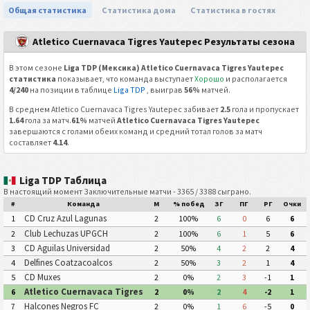
Общая статистика
Статистика дома
Статистика в гостях
Atletico Cuernavaca Tigres Yautepec Результаты сезона
В этом сезоне
Liga TDP (Мексика) Atletico Cuernavaca Tigres Yautepec
статистика
показывает, что команда выступает
Хорошо
и располагается
4/240
на позиции в таблице
Liga TDP
, выиграв
56%
матчей.
В среднем Atletico Cuernavaca Tigres Yautepec забивает
2.5
гола и пропускает
1.64
гола за матч.
61%
матчей
Atletico Cuernavaca Tigres Yautepec
завершаются с голами обеих команд и средний тотал голов за матч
составляет
4.14
.
Liga TDP Таблица
В настоящий момент Заключительные матчи - 3365 / 3388 сыграно.
#
Команда
М
% побед
ЗГ
ПГ
РГ
Очки
CD Cruz Azul Lagunas
1
2
100%
6
0
6
6
Club Lechuzas UPGCH
2
2
100%
6
1
5
6
CD Aguilas Universidad
3
2
50%
4
2
2
4
Autonoma de Guerrero
Delfines Coatzacoalcos
4
2
50%
3
2
1
4
CD Muxes
5
2
0%
2
3
-1
1
Atletico Cuernavaca Tigres
6
2
0%
2
4
-2
1
Yautepec
Halcones Negros FC
7
2
0%
1
6
-5
0