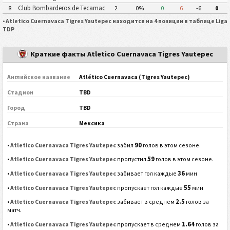
Club Bombarderos de Tecamac
8
2
0%
0
6
-6
0
•
Atletico Cuernavaca Tigres Yautepec находится на 4 позиции в таблице Liga
TDP
Краткие факты Atletico Cuernavaca Tigres Yautepec
Английское название
Atlético Cuernavaca (Tigres Yautepec)
Стадион
TBD
Город
TBD
Страна
Мексика
90
•
Atletico Cuernavaca Tigres Yautepec
забил
голов в этом сезоне.
59
•
Atletico Cuernavaca Tigres Yautepec
пропустил
голов в этом сезоне.
36
•
Atletico Cuernavaca Tigres Yautepec
забивает гол каждые
мин
55
•
Atletico Cuernavaca Tigres Yautepec
пропускает гол каждые
мин
2.5
•
Atletico Cuernavaca Tigres Yautepec
забивает в среднем
голов за
матч.
1.64
•
Atletico Cuernavaca Tigres Yautepec
пропускает в среднем
голов за