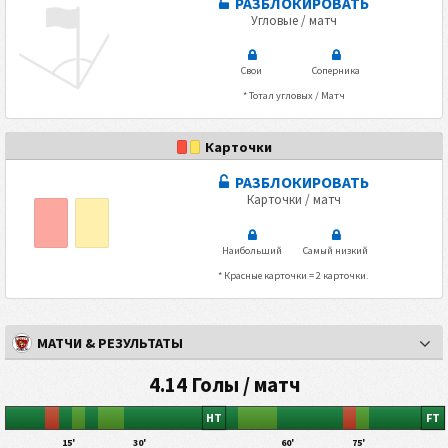
РАЗБЛОКИРОВАТЬ
Угловые / матч
Свои
Соперника
* Тотал угловых / Матч
Карточки
РАЗБЛОКИРОВАТЬ
Карточки / матч
Наибольший
Самый низкий
* Красные карточки = 2 карточки.
МАТЧИ & РЕЗУЛЬТАТЫ
4.14 Голы / матч
HT
FT
15'
30'
60'
75'