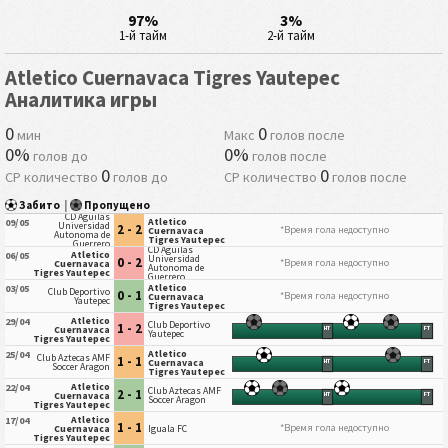
97%
3%
1-й тайм
2-й тайм
Atletico Cuernavaca Tigres Yautepec
Аналитика игры
0
0
мин
Макс
голов после
0%
0%
голов до
голов после
0
0
СР количество
голов до
СР количество
голов после
Забито
|
Пропущено
CD Aguilas
Atletico
09/05
Universidad
2 - 2
*Время гола недоступно
Cuernavaca
Autonoma de
Tigres Yautepec
Guerrero
CD Aguilas
Atletico
06/05
Universidad
0 - 2
*Время гола недоступно
Cuernavaca
Autonoma de
Tigres Yautepec
Guerrero
Atletico
03/05
Club Deportivo
0 - 1
*Время гола недоступно
Cuernavaca
Yautepec
Tigres Yautepec
Atletico
29/04
Club Deportivo
1 - 2
Cuernavaca
HT
FT
Yautepec
Tigres Yautepec
Atletico
25/04
Club Aztecas AMF
1 - 1
Cuernavaca
HT
FT
Soccer Aragon
Tigres Yautepec
Atletico
22/04
Club Aztecas AMF
2 - 1
Cuernavaca
HT
FT
Soccer Aragon
Tigres Yautepec
Atletico
17/04
1 - 1
*Время гола недоступно
Cuernavaca
Iguala FC
Tigres Yautepec