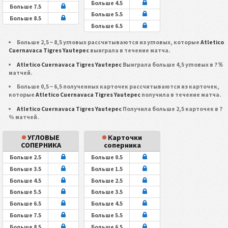
Больше 4.5
Больше 7.5
Больше 5.5
Больше 8.5
Больше 6.5
Больше 2,5 ~ 8,5 угловых рассчитываются из угловых, которые
Atletico
Cuernavaca Tigres Yautepec
выиграла в течение матча.
Atletico Cuernavaca Tigres Yautepec
Выиграла больше 4,5 угловых в ?％
матчей.
Больше 0,5 ~ 6,5 полученных карточек рассчитываются из карточек,
которые
Atletico Cuernavaca Tigres Yautepec
получила в течение матча.
Atletico Cuernavaca Tigres Yautepec
Получила больше 2,5 карточек в ?
% матчей.
УГЛОВЫЕ
Карточки
СОПЕРНИКА
соперника
Больше 2.5
Больше 0.5
Больше 3.5
Больше 1.5
Больше 4.5
Больше 2.5
Больше 5.5
Больше 3.5
Больше 6.5
Больше 4.5
Больше 7.5
Больше 5.5
Больше 8.5
Больше 6.5