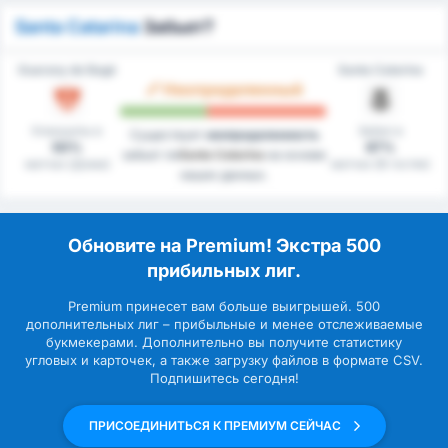
Santa Catarina
Забьет?
Guarany de Bagé
Santa Catarina
Неопределенный
Клиншиты в
Забил в
Существует
неопределенность
50%
67%
забьет ли
Santa Catarina
на основе
матчах (Дома)
матчах (В гостях)
наших данных.
Обновите на Premium! Экстра 500
прибильных лиг.
Premium принесет вам больше выигрышей. 500
дополнительных лиг – прибыльные и менее отслеживаемые
букмекерами. Дополнительно вы получите статистику
угловых и карточек, а также загрузку файлов в формате CSV.
Подпишитесь сегодня!
ПРИСОЕДИНИТЬСЯ К ПРЕМИУМ СЕЙЧАС