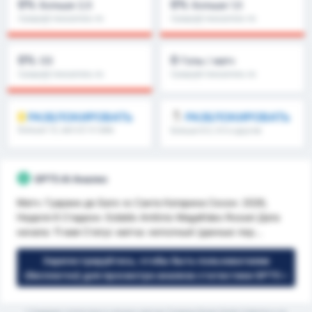
0%
0%
Больше 2,5
Больше 1,5
Средний показатель по
Средний показатель по
лиге : 0%
лиге : 0%
0%
0
ОЗ
Голы / матч
Средний показатель по
Средний показатель по
лиге : 0%
лиге : 0
РАЗБЛОКИРОВАТЬ
РАЗБЛОКИРОВАТЬ
Больше 1.5, матч/2-й тайм
Больше 8.5, 9.5 и другие
и другие
GPT5 AI Анализ
Матч: Гуарани де Баге vs Санта Катарина Сезон: 2026,
Неделя 6 Стадион: Estádio Antônio Magalhães Rossel Дата
начала: 11 мая Статус матча: неполный (данные пер...
Зарегистрируйтесь, чтобы быть пользователем
(бесплатно) для просмотра анализа статистики GPT5 »