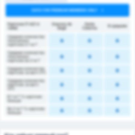
DATA FOR PREMIUM MEMBERS ONLY
Карточки (1-й/2-й
Guarany de
Santa
В среднем
тайм)
Bagé
Catarina
Среднее количество
полученных
карточек в 1-м Т
Среднее количество
полученных
карточек во 2-м Т
Среднее количество
карточек за матч (1Т)
Среднее количество
карточек за матч
(2Т)
В 1-м Т % карточек
больше
Во 2-м Т % карточек
больше