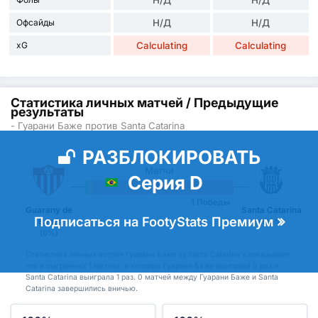
Офсайды
Н/Д
Н/Д
xG
Calculating
Calculating
Статистика личных матчей / Предыдущие
результаты
- Гуарани Баже против Santa Catarina
РАЗБЛОКИРОВАТЬ
1
Матчи
Серия D
0%
0%
100%
1 Победы
Guarany de
Santa Catarina
Подписаться на FootyStats Премиум
Bagé
(100%)
(0%)
Статистика личных встреч Гуарани Баже vs Santa Catarina's показывает,
что в сыгранных 1 матчах, в которых Гуарани Баже выиграла 0 раз и
Santa Catarina выиграла 1 раз. 0 матчей между Гуарани Баже и Santa
Catarina завершились вничью.