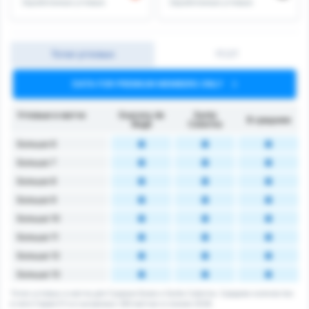
Заработанные угловые
Заработанные угловые
Тотал угловых
1Т/2Т
DATA FOR PREMIUM MEMBERS ONLY
Угловые в матче
Guarany de
Santa
В среднем
Bagé
Catarina
Больше 6
Больше 7
Больше 8
Больше 9
Больше 10
Больше 11
Больше 12
Больше 13
Тотал угловых в матче для Гуарани Баже и Santa Catarina. Среднее количество
в лиге Серия D's в сыгранных 263 матчах в сезоне 2026.