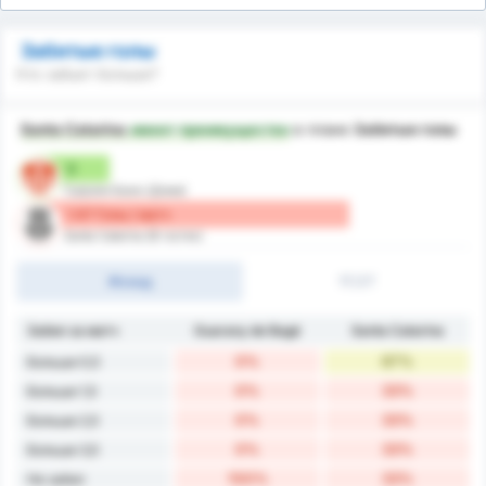
Забитые голы
Кто забьет больше?
Santa Catarina
имеет преимущество
в плане
Забитые голы
0
Гуарани Баже (Дома)
1.67 Голы / матч
Santa Catarina (В гостях)
Исход
1Т/2Т
Забил за матч
Guarany de Bagé
Santa Catarina
0%
67%
Больше 0,5
0%
33%
Больше 1,5
0%
33%
Больше 2,5
0%
33%
Больше 3,5
100%
33%
Не забил