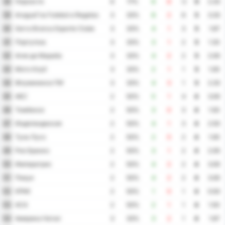
Нороэсте
38
6
17%
6
8
-2
6
2.33
AraguaГ­na Futebol e Regatas
39
3
33%
8
2
6
5
3.33
Serra Branca Esporte Clube
40
3
33%
4
1
3
5
1.67
Португеза
41
3
33%
3
1
2
5
1.33
Агия ди Мараба
42
3
33%
4
2
2
5
2.00
Мото Клуб
43
3
33%
2
1
1
5
1.00
Флуминенсе ПИ
44
3
33%
4
3
1
5
2.33
АБС
45
2
50%
5
1
4
4
3.00
Томбенсе
46
2
50%
3
0
3
4
1.50
Индепенденсия
47
2
50%
4
1
3
4
2.50
Туна Лусо
48
2
50%
2
0
2
4
1.00
Рио Бранко
49
2
50%
3
1
2
4
2.00
Императрис
50
2
50%
4
2
2
4
3.00
Пиауи
51
2
50%
4
2
2
4
3.00
КРАК
52
2
50%
1
0
1
4
0.50
АСА
53
2
50%
2
1
1
4
1.50
Америка Натал
54
3
33%
3
2
1
4
1.67