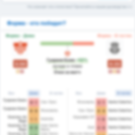
Что означает эта статистика? Прочитайте в нашем руководстве
Форма - кто победит?
Форма - Дома
Форма - В гостях
Гуарани Баже
+52%
0.50
0.33
лучше
в плане
Н
П
П
Н
П
Очки за матч
Все
Дома
В гостях
Все
Дома
В гостях
Гуарани Баже
Сан-Луис
Жоинвиль
Santa Catarina
0 - 1
2 - 1
Гуарани Баже
Жоинвиль
Сан-Луис
Santa Catarina
0 - 0
4 - 4
Guarany de
Кашкавел СР
Avenida
Santa Catarina
1 - 1
1 - 0
Bagé
Guarany de
Inter Santa
Avaí
Santa Catarina
3 - 2
3 - 0
Bagé
Maria
Guarany de
Inter Santa
Barra do Garcas