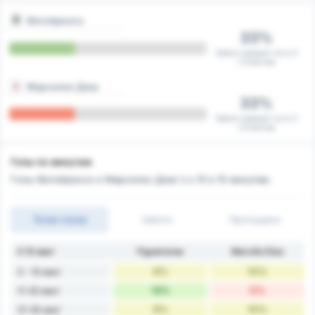
Фигейренсе
33%
Забил первый гол в 3
/ 9 матчах
Марсилио Диас
33%
Забил первый гол в 3
/ 9 матчах
Голы по минутам
Голы Фигейренсе и Марсилио Диас's к 10 и 15 минутам.
Тотал голов
Забито
Пропущено
К 10 мин'
Figueirense
Marcílio Dias
6%
10%
0 - 10 мин'
18%
0%
11-20 мин'
6%
10%
21-30 мин'