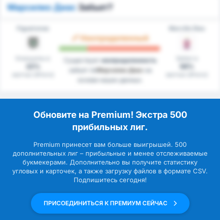
Марсилио Диас
Забьет?
Figueirense
Marcílio Dias
Неопределенный
Клиншиты в
Забил в
Существует
неопределенность
22%
56%
забьет ли
Марсилио Диас
на
матчах (Итого)
матчах (Итого)
основе наших данных.
Обновите на Premium! Экстра 500
прибильных лиг.
Premium принесет вам больше выигрышей. 500
дополнительных лиг – прибыльные и менее отслеживаемые
букмекерами. Дополнительно вы получите статистику
угловых и карточек, а также загрузку файлов в формате CSV.
Подпишитесь сегодня!
ПРИСОЕДИНИТЬСЯ К ПРЕМИУМ СЕЙЧАС