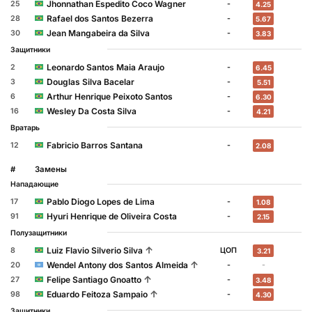
Jhonnathan Espedito Coco Wagner
25
-
4.25
Rafael dos Santos Bezerra
28
-
5.67
Jean Mangabeira da Silva
30
-
3.83
Защитники
Leonardo Santos Maia Araujo
2
-
6.45
Douglas Silva Bacelar
3
-
5.51
Arthur Henrique Peixoto Santos
6
-
6.30
Wesley Da Costa Silva
16
-
4.21
Вратарь
Fabricio Barros Santana
12
-
2.08
#
Замены
Нападающие
Pablo Diogo Lopes de Lima
17
-
1.08
Hyuri Henrique de Oliveira Costa
91
-
2.15
Полузащитники
↑
Luiz Flavio Silverio Silva
8
ЦОП
3.21
↑
Wendel Antony dos Santos Almeida
20
-
-
↑
Felipe Santiago Gnoatto
27
-
3.48
↑
Eduardo Feitoza Sampaio
98
-
4.30
Защитники