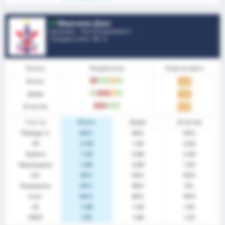
Марсилио Диас
Бразилия - Лига Катариненсе 1
Позиция в лиге.
10
/ 4
Форма
Результаты
Очки за матч
Итого
П
В
В
Н
В
1.44
Дома
В
П
П
Н
В
1.40
В гостях
П
П
В
В
1.50
Стат-ка
Итого
Дома
В гостях
Победа %
44%
40%
50%
СР
2.33
1.40
3.50
Забито
1.33
0.80
2.00
Пропущено
1.00
0.60
1.50
ОЗ
33%
20%
50%
Клиншиты
22%
40%
0%
Счет
44%
40%
50%
xG
1.39
1.28
1.52
ОЖП
1.15
1.09
1.22