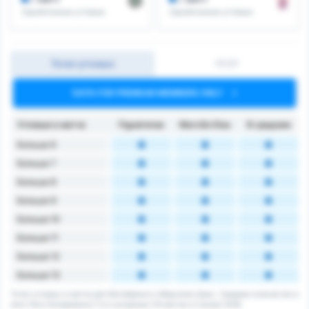
Заработанные угловые
Заработанные угловые
Тотал угловых
1Т/2Т
DATA FOR PREMIUM MEMBERS ONLY
Угловые в матче
Figueirense
Marcílio Dias
В среднем
Больше 6
Больше 7
Больше 8
Больше 9
Больше 10
Больше 11
Больше 12
Больше 13
Тотал угловых в матче для Фигейренсе и Марсилио Диас. Среднее количество в
лиге Лига Катариненсе 1's в сыгранных 55 матчах в сезоне 2026.