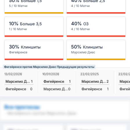
50%
40%
Больше 1,5
Больше 2,5
5 / 10 Матчи
4 / 10 Матчи
10%
40%
Больше 3,5
ОЗ
1 / 10 Матчи
4 / 10 Матчи
30%
50%
Клиншиты
Клиншиты
Фигейренсе
Марсилио Диас
Фигейренсе против Марсилио Диас Предыдущие результаты
13/02/2026
10/01/2026
22/02/2025
22/02/
Марсилио Диас
1
Фигейренсе
1
Марсилио Диас
2
Фигейренсе
0
Марсилио Диас
0
Фигейренсе
1
Фигей
Все прогнозы
- Фигейренсе против Марсилио Диас