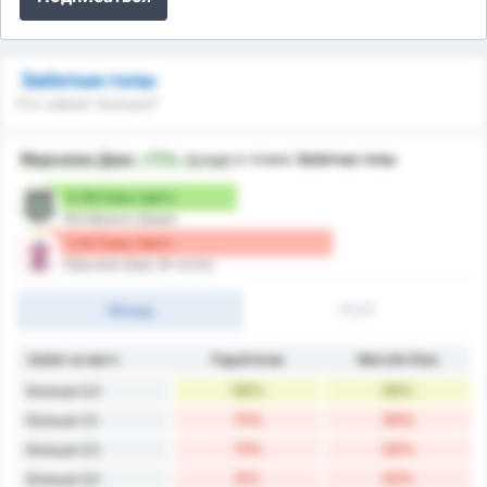
Забитые голы
Кто забьет больше?
Марсилио Диас
+71%
лучше
в плане
Забитые голы
0.78 Голы / матч
Фигейренсе (Дома)
1.33 Голы / матч
Марсилио Диас (В гостях)
Исход
1Т/2Т
Забил за матч
Figueirense
Marcílio Dias
56%
56%
Больше 0,5
11%
33%
Больше 1,5
11%
22%
Больше 2,5
0%
22%
Больше 3,5