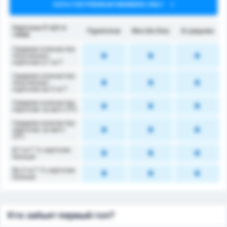
DATA FOR PREMIUM MEMBERS ONLY
Карточки (1-й/2-й
Figueirense
Marcílio Dias
В среднем
тайм)
Среднее количество
полученных
карточек в 1-м Т
Среднее количество
полученных
карточек во 2-м Т
Среднее количество
карточек за матч (1Т)
Среднее количество
карточек за матч
(2Т)
В 1-м Т % карточек
больше
Во 2-м Т % карточек
больше
Кто забьет первый гол?