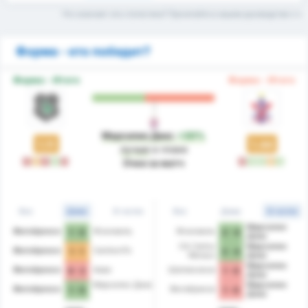
Что означает эта статистика? Прочитайте в нашем руководстве
Форма - кто победит?
Форма - Итого
Форма - Итого
Марсилио Диас
+30%
1.11
1.44
лучше
в плане
П
Н
П
В
П
П
В
В
Н
В
Очки за матч
Все
Дома
В гостях
Все
Дома
В гостях
Марсилио
Фигейренсе
Жоинвиль
Жоинвиль
1 - 0
2 - 4
Диас
CA Carlos
Марсилио
Фигейренсе
CamboriГє
1 - 1
2 - 4
Renaux
Диас
Марсилио
Фигейренсе
Аваи
Шапекоэнсе
0 - 2
1 - 0
Диас
Марсилио Диас
Марсилио
Фигейренсе
Фигейренсе
1 - 0
1 - 0
Диас