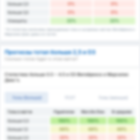
0%
0%
Больше 2,5
0%
0%
Больше 3,5
22%
22%
Клиншиты
* В статистику включены пропущенные голы в сыгранных матчах Фигейренсе и
Марсилио Диас дома и в гостях.
Прогнозы тотал больше 2,5 и ОЗ
Сколько голов будет в этом матче?
Статистика больше 0.5 ~ 4.5 и ОЗ Фигейренсе и Марсилио
Диас's.
Голы (Больше)
1Т/2Т
Голы (меньше)
Голы в матче
Figueirense
Marcílio Dias
В среднем
100%
100%
100%
Больше 0,5
44%
44%
44%
Больше 1,5
22%
22%
22%
Больше 2,5