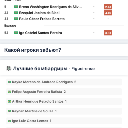
↑
Breno Washington Rodrigues da Silva
5
-
2.41
Ezequiel Jacinto de Biasi
22
-
4.18
Paulo César Freitas Barreto
33
-
-
Вратарь
Igo Gabriel Santos Pereira
52
-
3.81
Какой игроки забьют?
Лучшие бомбардиры
-
Figueirense
Kayke Moreno de Andrade Rodrigues 5
Felipe Augusto Ferreira Batista 2
Arthur Henrique Peixoto Santos 1
Raynan Martins de Souza 1
Igor Luiz Costa Lemos 1