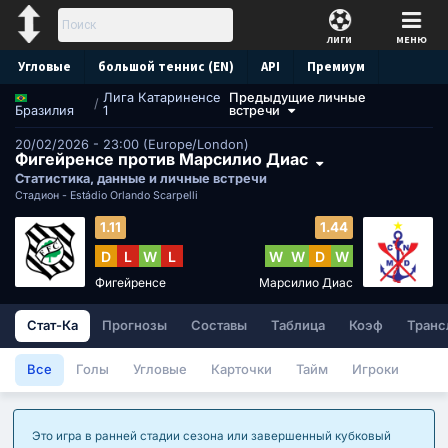
ЛИГИ
МЕНЮ
Угловые
большой теннис (EN)
API
Премиум
Лига Катариненсе
Предыдущие личные
Прогноз
/
1
встречи
Бразилия
20/02/2026 - 23:00 (Europe/London)
Фигейренсе против Марсилио Диас
Статистика, данные и личные встречи
Стадион -
Estádio Orlando Scarpelli
1.11
1.44
D
L
W
L
W
W
D
W
Фигейренсе
Марсилио Диас
Стат-Ка
Прогнозы
Составы
Таблица
Коэф
Транс
Все
Голы
Угловые
Карточки
Тайм
Игроки
Это игра в ранней стадии сезона или завершенный кубковый