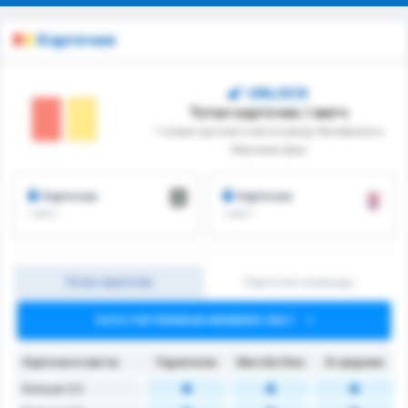
Карточки
UNLOCK
Тотал карточек / матч
* Сумма карточек в матче между Фигейренсе и
Марсилио Диас
Карточки
Карточки
/ матч
/ матч
Тотал карточек
Карточки команды
DATA FOR PREMIUM MEMBERS ONLY
Карточки в матче
Figueirense
Marcílio Dias
В среднем
Больше 2,5