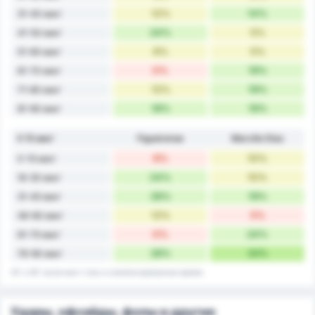
12%
14%
31-40 мин'
24%
5%
41-50 мин'
6%
5%
51-60 мин'
0%
19%
61-70 мин'
12%
19%
71-80 мин'
18%
19%
81-90 мин'
К 15 мин'
Figueirense
Marcílio Dias
6%
10%
0-15 мин'
24%
10%
16-30 мин'
28%
19%
31-45 мин'
12%
5%
46-60 мин'
0%
24%
61-75 мин'
28%
33%
76-90 мин'
45' и 90' включают голы в компенсированное время.
Удары, офсайды, фолы и другие