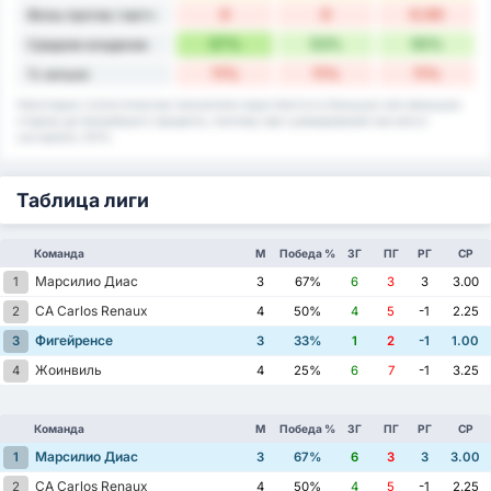
0
0
0.00
Фолы против / матч
57%
53%
55%
Среднее владение
11%
11%
11%
% ничьих
Некоторые статистические показатели округляются в большую или меньшую
сторону до ближайшего процента, поэтому при суммировании они могут
составлять 101%.
Таблица лиги
Команда
М
Победа %
ЗГ
ПГ
РГ
СР
Марсилио Диас
1
3
67%
6
3
3
3.00
CA Carlos Renaux
2
4
50%
4
5
-1
2.25
Фигейренсе
3
3
33%
1
2
-1
1.00
Жоинвиль
4
4
25%
6
7
-1
3.25
Команда
М
Победа %
ЗГ
ПГ
РГ
СР
Марсилио Диас
1
3
67%
6
3
3
3.00
CA Carlos Renaux
2
4
50%
4
5
-1
2.25