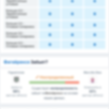
Заработанные
угловые
Больше 4,5 -
Заработанные
угловые
Больше 2,5 -
Угловые соперника
Больше 3,5 -
Угловые соперника
Больше 4,5 -
Угловые соперника
Фигейренсе
Забьет?
Figueirense
Marcílio Dias
Неопределенный
Забил в
Клиншиты в
Существует
неопределенность
56%
22%
забьет ли
Фигейренсе
на основе
матчах (Итого)
матчах (Итого)
наших данных.