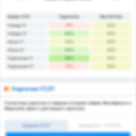
Форма 1Т/2Т
Figueirense
Marcílio Dias
11%
33%
Победы 1Т
44%
33%
Победы 2Т
33%
33%
Ничьи 1Т
44%
33%
Ничьи 2Т
56%
33%
Поражения 1Т
11%
33%
Поражения 2Т
Карточки 1Т/2Т
Статистика карточек в первом и втором таймах Фигейренсе и
Марсилио Диас's для вашего прогноза.
Средний 1Т/2Т
Больше 0.5 ~ 3 (1Т/2Т)