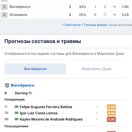
Фигейренсе
3
3
33%
1
2
-1
1.00
Жоинвиль
4
4
25%
6
7
-1
3.25
*
Catarinense 1 Таблица формы
также доступна
Прогнозы составов и травмы
Отображаются последние составы для Фигейренсе и Марсилио Диас.
Фигейренсе
Марсилио Диас
Фигейренсе
#
Starting 11
Нападающие
Felipe Augusto Ferreira Batista
11
-
6.54
Igor Luiz Costa Lemos
70
-
6.50
Kayke Moreno de Andrade Rodrigues
99
-
5.76
Полузащитники