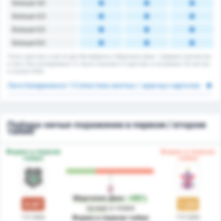
Больше 3,5
Больше 4,5
Больше 5,5
Больше 6.5
Тотал карточек в матче для Фигейренсе и Марсилио Диас. Среднее количество
в лиге Лига Катариненсе 1's. Было показано 0 карточек в сыгранных 55 матчах
в сезоне 2026.
Лига Катариненсе 1 Статистика желтых / красных карточек
Победа-ничья-поражение в первом / втором
тайме
Форма в первом
Форма в первом
тайме
тайме
Марсилио Диас
+99%
0.67
1.33
лучше
в плане
1-й тайм
1-й тайм
Форма в первом тайме