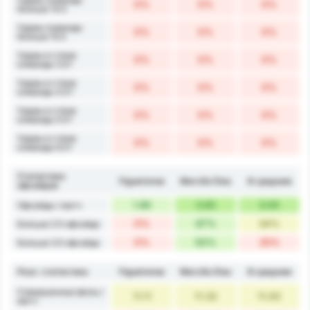
0%
0%
0%
больше 14.5
Удары команды
0%
0%
0%
больше 15.5
Удары в створ
0%
0%
0%
команды 3.5+
Удары в створ
0%
0%
0%
команды 4.5+
Удары в створ
0%
0%
0%
команды 5.5+
Удары в створ
0%
0%
0%
команды 6.5+
Статистика
Figueirense
Marcílio Dias
В среднем
офсайдов
1.80
3.83
3.00
Офсайды / матч
0%
67%
34%
Больше 2.5 офсайда
0%
50%
25%
Больше 3.5 офсайда
Разл. статистика
Figueirense
Marcílio Dias
В среднем
Совершенные фолы /
11.11
11.33
11.00
матч