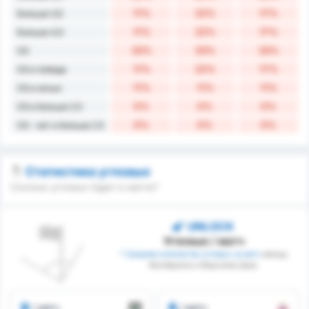
11%
22%
17%
Больше 3,5
11%
22%
17%
Больше 4,5
33%
33%
33%
ОЗ
11%
22%
17%
ОЗ и победа
11%
11%
11%
ОЗ и ничья
0%
0%
0%
ОЗ и больше 2.5
0%
0%
0%
ОЗ - нет и больше 2.5
Статистика угловых
Сколько угловых будет в матче?
UNLOCK
Угловые / матч
* Среднее количество угловых за матч
между
Фигейренсе и Марсилио Диас
/ матч
/ матч