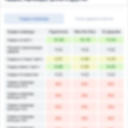
Удары команды
Тотал ударов в матче
Удары команды
Figueirense
Marcílio Dias
В среднем
10.56
10.78
11.00
Удары за матч
Процент реализации
Н/Д
Н/Д
Н/Д
ударов
3.67
4.89
4.00
Удары в створ / матч
6.89
5.89
6.00
Удары мимо / матч
Н/Д
Н/Д
Н/Д
Удары по воротам
Удары команды
0%
0%
0%
больше 10.5
Удары команды
0%
0%
0%
больше 11.5
Удары команды
0%
0%
0%
больше 12.5
Удары команды
0%
0%
0%
больше 13.5
Удары команды