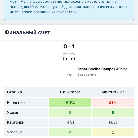
матч. Мы показываем статистику сезона вместо статистики
последних 10 матчей спустя 3 дня после завершения игры, чтобы
иметь более правильные показатели.
Финальный счет
0
-
1
1-й тайм
(0 - 0)
César Coelho Campos Júnior
Без ассиста
89'
Стат-ка
Figueirense
Marcílio Dias
Владение
59%
41%
Удары
9
9
Карточки
Н/Д
Н/Д
Угловые
4
2