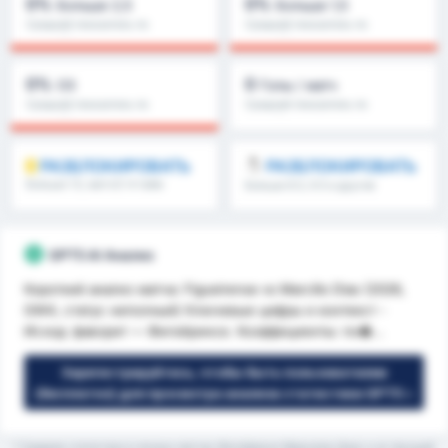
0%
0%
Больше 2,5
Больше 1,5
Средний показатель по
Средний показатель по
лиге : 0%
лиге : 0%
0%
0
ОЗ
Голы / матч
Средний показатель по
Средний показатель по
лиге : 0%
лиге : 0
РАЗБЛОКИРОВАТЬ
РАЗБЛОКИРОВАТЬ
Больше 1.5, матч/2-й тайм
Больше 8.5, 9.5 и другие
и другие
GPT5 AI Анализ
Короткий анализ матча: Figueirense vs Marcílio Dias (2026,
GW4, статус неполный) Ключевые цифры и контекст -
Исход: фаворит — Фигейринсе. Коэффициенты: по�...
Зарегистрируйтесь, чтобы быть пользователем
(бесплатно) для просмотра анализа статистики GPT5 »
* Средняя статистика в личных матчах Фигейренсе Марсилио Диас и за текущий