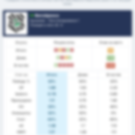
сезон
Фигейренсе
Бразилия - Лига Катариненсе 1
Позиция в лиге.
8
/ 4
Форма
Результаты
Очки за матч
Итого
П
Н
П
В
П
1.11
Дома
В
П
Н
В
1.75
В гостях
В
П
П
П
П
0.60
Стат-ка
Итого
Дома
В гостях
Победа %
33%
50%
20%
СР
1.89
1.50
2.20
Забито
0.78
0.75
0.80
Пропущено
1.11
0.75
1.40
ОЗ
33%
25%
40%
Клиншиты
22%
50%
0%
Счет
44%
25%
60%
xG
1.38
1.7
1.13
ОЖП
1.17
1.26
1.11