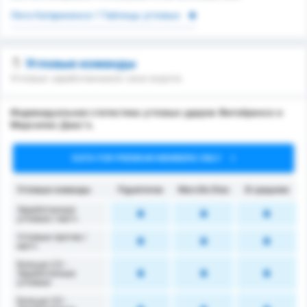
Лига Катариненсе 1 Таблицы угловых
Угловые команды
Угловые заработанные/в свои ворота
Индивидуальная статистика угловых ударов Фигейренсе и
Марсилио Диас's.
DATA FOR PREMIUM MEMBERS ONLY
Угловые команды
Figueirense
Marcílio Dias
В среднем
Заработанные
угловые / матч
Угловые против /
матч
Больше 2,5 -
Заработанные
угловые
Больше 3,5 -