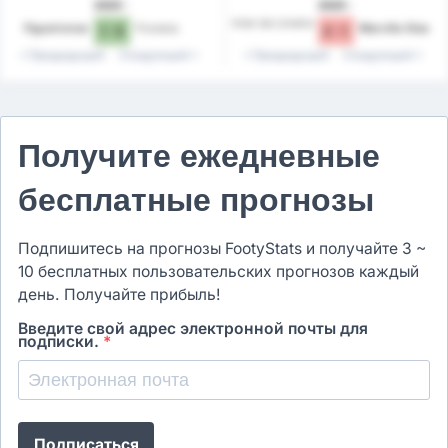
2025
2025
Inter de Limeira
Figueirense
Floresta
Marcílio Dias
1 - 0
2 - 1
Предыдущий
Следующий
Предыдущий
Следующий
Получите ежедневные
бесплатные прогнозы
Подпишитесь на прогнозы FootyStats и получайте 3 ~
10 бесплатных пользовательских прогнозов каждый
день. Получайте прибыль!
Введите свой адрес электронной почты для
подписки.
*
Подписаться