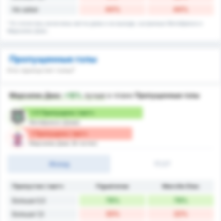
44%
44%
Не забил
* В статистику включены матчи дома и на выезде, сыгранные Фигейренсе и
Марсилио Диас.
Пропущенные голы
Кто пропустит голы?
Марсилио Диас
+10%
лучше
в плане
Пропущенные голы
1.11 Пропущено / матч
Фигейренсе (Дома)
1 Пропущено / матч
Марсилио Диас (В гостях)
Исход
1Т/2Т
Пропустил / матч
Figueirense
Marcílio Dias
78%
78%
Больше 0,5
33%
22%
Больше 1,5