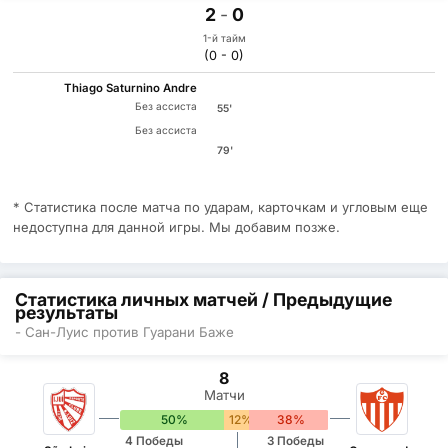
2
-
0
1-й тайм
(0 - 0)
Thiago Saturnino Andre
Без ассиста
55'
Без ассиста
79'
* Статистика после матча по ударам, карточкам и угловым еще
недоступна для данной игры. Мы добавим позже.
Статистика личных матчей / Предыдущие
результаты
- Сан-Луис против Гуарани Баже
8
Матчи
50%
12%
38%
4 Победы
3 Победы