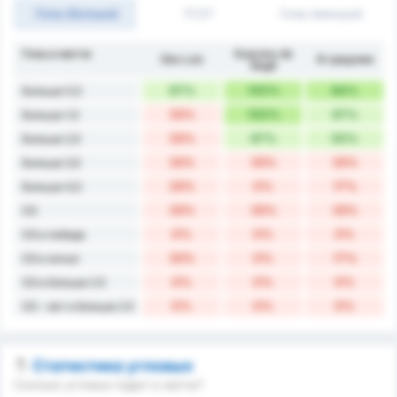
Голы (Больше)
1Т/2Т
Голы (меньше)
Голы в матче
Guarany de
São Luiz
В среднем
Bagé
67%
100%
84%
Больше 0,5
33%
100%
67%
Больше 1,5
33%
67%
50%
Больше 2,5
33%
33%
33%
Больше 3,5
33%
0%
17%
Больше 4,5
33%
33%
33%
ОЗ
0%
0%
0%
ОЗ и победа
33%
0%
17%
ОЗ и ничья
0%
0%
0%
ОЗ и больше 2.5
0%
0%
0%
ОЗ - нет и больше 2.5
Статистика угловых
Сколько угловых будет в матче?