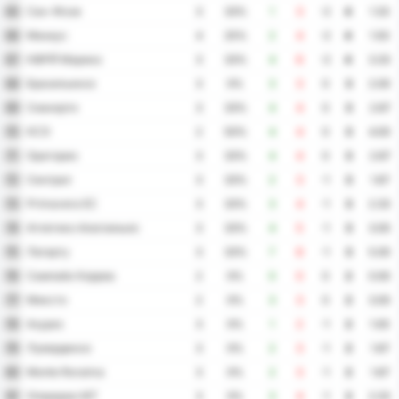
Сан-Жозе
65
3
33%
1
3
-2
4
1.33
Манаус
66
4
25%
2
4
-2
4
1.50
КФРЙ Марика
67
3
33%
4
6
-2
4
3.33
Бразильенсе
68
3
0%
3
3
0
3
2.00
Сианорти
69
3
33%
4
4
0
3
2.67
КСЭ
70
2
50%
4
4
0
3
4.00
Ораторио
71
3
33%
4
4
0
3
2.67
Сентрал
72
3
33%
2
3
-1
3
1.67
Primavera EC
73
3
33%
3
4
-1
3
2.33
Атлетико Алагоиньяс
74
3
33%
4
5
-1
3
3.00
Лагарту
75
3
33%
7
8
-1
3
5.00
Сампайо Корреа
76
2
0%
0
0
0
2
0.00
Миксто
77
2
0%
3
3
0
2
3.00
Азуриз
78
3
0%
1
2
-1
2
1.00
Луверденсе
79
3
0%
2
3
-1
2
1.67
Monte Roraima
80
3
0%
2
3
-1
2
1.67
Операрио МТ
81
3
0%
3
4
-1
2
2.33