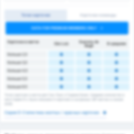
Тотал карточек
Карточки команды
DATA FOR PREMIUM MEMBERS ONLY
Карточки в матче
Guarany de
São Luiz
В среднем
Bagé
Больше 2,5
Больше 3,5
Больше 4,5
Больше 5,5
Больше 6.5
Тотал карточек в матче для Сан-Луис и Гуарани Баже. Среднее количество в
лиге Серия D's. Было показано 0 карточек в сыгранных 287 матчах в сезоне
2026.
Серия D Статистика желтых / красных карточек