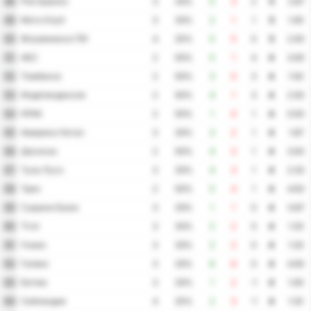
Рио Бранко
48
3
33%
5
3
2
5
2.67
Мото Клуб
49
3
33%
2
1
1
5
1.00
Флуминенсе ПИ
50
4
25%
5
5
0
5
2.50
АБС
51
2
50%
5
1
4
4
3.00
Томбенсе
52
2
50%
3
0
3
4
1.50
Индепенденсия
53
2
50%
4
1
3
4
2.50
КРАК
54
2
50%
1
0
1
4
0.50
Америка Натал
55
3
33%
3
2
1
4
1.67
Десисао
56
2
50%
4
3
1
4
3.50
Туна Лусо
57
3
33%
4
3
1
4
2.33
Трен
58
2
50%
5
4
1
4
4.50
Гуарани Баже
59
3
33%
1
1
0
4
0.67
Tirol
60
3
33%
2
2
0
4
1.33
Униао
61
3
33%
2
2
0
4
1.33
Галвес
62
3
33%
6
6
0
4
4.00
Бетим
63
3
33%
1
2
-1
4
1.00
Сейландия
64
4
25%
2
3
-1
4
1.25