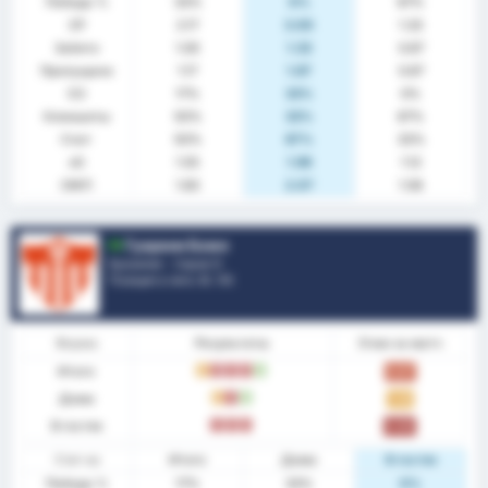
Победа %
33%
0%
67%
СР
2.17
3.00
1.33
Забито
1.00
1.33
0.67
Пропущено
1.17
1.67
0.67
ОЗ
17%
33%
0%
Клиншиты
50%
33%
67%
Счет
50%
67%
33%
xG
1.55
1.99
1.12
ОЖП
1.83
2.07
1.58
Гуарани Баже
Бразилия - Серия D
Позиция в лиге.
6
/ 95
Форма
Результаты
Очки за матч
Итого
Н
П
П
П
В
0.67
Дома
Н
П
В
1.33
В гостях
П
П
П
0.00
Стат-ка
Итого
Дома
В гостях
Победа %
17%
33%
0%