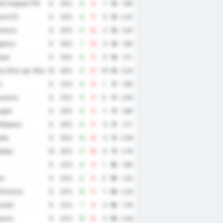
о Корреа РЖ
9
33%
8
9
-1
12
1.89
era EC
9
33%
9
11
-2
12
2.22
пенсе
9
33%
11
13
-2
12
2.67
денсе
9
33%
7
10
-3
12
1.89
ема
9
33%
8
11
-3
12
2.11
а (Рио-де-Жанейро)
10
30%
11
21
-10
12
3.20
о
9
22%
9
8
1
11
1.89
ьенсе
9
22%
9
9
0
11
2.00
ндия
9
33%
8
9
-1
11
1.89
Марика
9
33%
8
11
-3
11
2.11
иба
9
33%
10
13
-3
11
2.56
ейра
10
30%
11
16
-5
11
2.70
9
22%
9
8
1
10
1.89
ал
9
22%
6
6
0
10
1.33
Roraima
9
22%
10
11
-1
10
2.33
лубе
9
22%
7
9
-2
10
1.78
анко
9
22%
10
12
-2
10
2.44