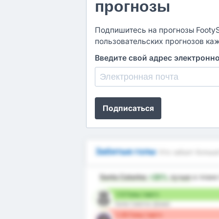
прогнозы
Подпишитесь на прогнозы FootySt
пользовательских прогнозов ка
Введите свой адрес электронн
Подписаться
Забитые голы
Кто забьет больш
Santa Catarina
+20%
лучше
в план
1.5 Голы / матч
Santa Catarina (Дома)
1.25 Голы / матч