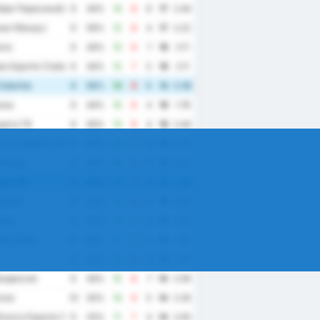
бря Пирасикаба
9
44%
14
8
6
17
2.44
ал Манаус
9
56%
12
8
4
17
2.22
нсе
9
44%
13
6
7
16
2.11
a Esporte Clube
9
44%
12
7
5
16
2.11
atarina
9
56%
14
9
5
16
2.56
ана
9
44%
10
6
4
16
1.78
ата ГВ
9
56%
13
9
4
16
2.44
­na Futebol e Regatas
9
44%
22
9
13
15
3.44
Велью
9
44%
20
9
11
15
3.22
вел СР
9
44%
9
3
6
15
1.33
атрис
10
40%
15
10
5
15
2.50
иль
9
44%
9
5
4
15
1.56
лио Диас
9
44%
9
5
4
15
1.56
9
44%
10
6
4
15
1.78
енденсия
9
44%
15
8
7
14
2.56
еза
10
30%
14
9
5
14
2.30
ranca Esporte Clube
9
33%
11
7
4
14
2.00