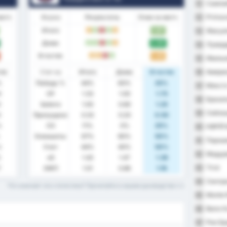
Сампай
51
Primav
матч
Форма
Результаты
Очки за матч
52
Итого
1.67
Жакуи
Н
В
П
В
Н
53
Дома
2.00
В
В
П
В
Н
Лувер
54
В гостях
1.25
Н
Н
П
В
Ивинь
55
Америк
тях
Стат-ка
Итого
Дома
В гостях
56
%
Победа %
44%
60%
25%
Микст
57
0
СР
1.33
1.00
1.75
Бразил
58
0
Забито
1.00
0.80
1.25
Сейла
59
0
Пропущено
0.33
0.20
0.50
%
ОЗ
11%
0%
25%
КФРЙ 
60
Клиншиты
67%
80%
50%
Парна
61
%
Счет
44%
40%
50%
Мадур
62
2
xG
1.43
1.47
1.39
Tirol
63
7
ОЖП
1.01
0.86
1.16
Сентр
64
Что означает эта статистика? Прочитайте в нашем руководстве
Monte 
65
Вело К
66
Рио Бр
67