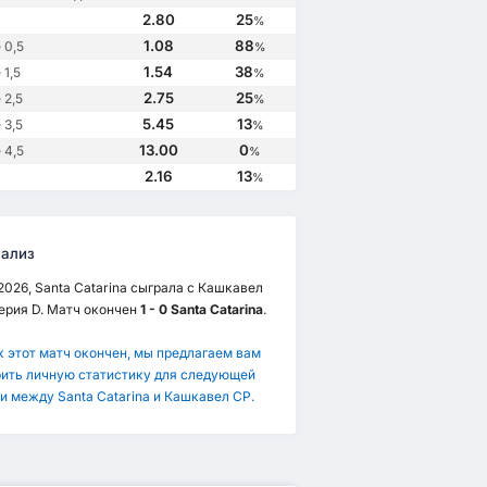
2.80
25
%
1.08
88
 0,5
%
1.54
38
1,5
%
2.75
25
 2,5
%
5.45
13
 3,5
%
13.00
0
 4,5
%
2.16
13
%
ализ
2026, Santa Catarina сыграла с Кашкавел
ерия D. Матч окончен
1 - 0 Santa Catarina
.
к этот матч окончен, мы предлагаем вам
ить личную статистику для следующей
и между Santa Catarina и Кашкавел СР.