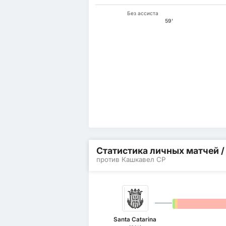
Без ассиста
59'
Статистика личных матчей 
против Кашкавел СР
0%
0%
Santa Catarina