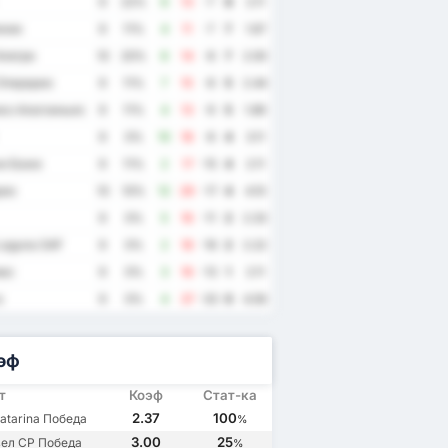
9
22%
6
13
-7
8
2.11
иник
9
11%
4
11
-7
7
1.67
легри
10
20%
6
14
-8
7
2.00
Операрио
9
11%
7
15
-8
5
2.44
ко Алагоиньяс
9
11%
4
13
-9
5
1.89
9
0%
10
18
-8
4
3.11
и Баже
9
11%
2
17
-15
4
2.11
рио
10
10%
12
29
-17
4
4.10
9
0%
5
16
-11
2
2.33
Laguna SAF
9
0%
2
18
-16
2
2.22
ас
9
0%
3
16
-13
1
2.11
а
9
0%
4
37
-33
0
4.56
эф
т
Коэф
Стат-ка
2.37
100
atarina Победа
%
3.00
25
ел СР Победа
%