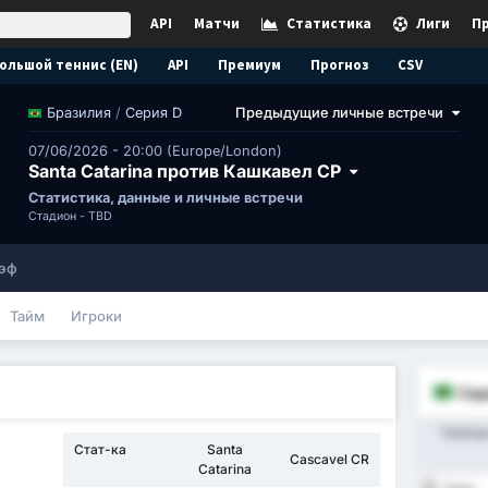
API
Матчи
Статистика
Лиги
П
ольшой теннис (EN)
API
Премиум
Прогноз
CSV
/
Серия D
Предыдущие личные встречи
Бразилия
07/06/2026 - 20:00 (Europe/London)
Santa Catarina против Кашкавел СР
Статистика, данные и личные встречи
Стадион -
TBD
эф
Тайм
Игроки
Сер
Команд
Стат-ка
Santa
Cascavel CR
Catarina