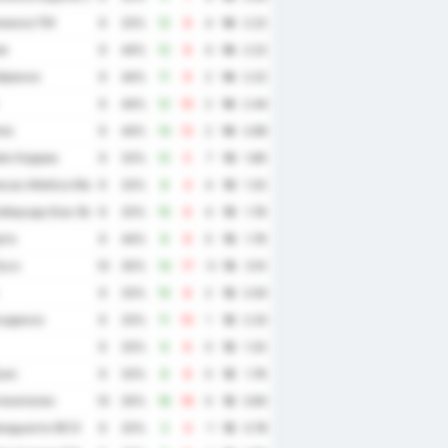
ненсе ПИ
9
33%
12
8
4
14
2.22
ия
9
44%
12
8
4
14
2.22
йренсе
9
44%
11
9
2
14
2.22
9
44%
12
10
2
14
2.44
пи
9
44%
14
12
2
14
2.89
о Корреа
9
33%
12
5
7
13
1.89
cao Atletica Maguary
9
33%
8
4
4
13
1.33
ймундо Боа-Виста
9
33%
10
6
4
13
1.78
рти
9
44%
8
8
0
13
1.78
усо
10
30%
14
17
-3
13
3.10
9
33%
10
8
2
12
2.00
иденсе
9
33%
11
10
1
12
2.33
9
33%
6
6
0
12
1.33
уис
9
33%
8
8
0
12
1.78
инополис
10
30%
18
18
0
12
3.60
ндьенте ФСХ
9
33%
3
4
-1
12
0.78