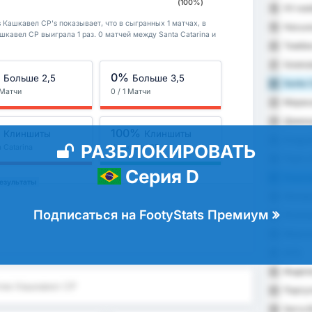
(100%)
XV ноя
18
s Кашкавел СР's показывает, что в сыгранных 1 матчах, в
Насьон
19
ашкавел СР выиграла 1 раз. 0 матчей между Santa Catarina и
Томбе
20
Goiatub
21
%
0%
Больше 2,5
Больше 3,5
Santa C
22
1 Матчи
0 / 1 Матчи
Марак
23
Демокр
24
%
100%
Клиншиты
Клиншиты
AraguaГ
25
РАЗБЛОКИРОВАТЬ
a Catarina
Кашкавел СР
Порту 
26
Серия D
Кашка
27
результаты
Импер
28
Подписаться на FootyStats Премиум
Жоинв
29
Марси
30
АСА
31
Индеп
32
отив Кашкавел СР
Португ
33
Serra B
34