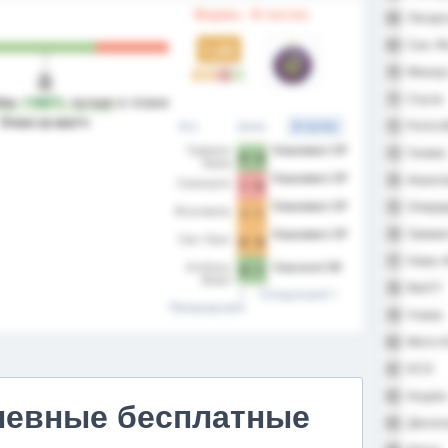
Форма - В гостях
Лагарт
68
Сан-Ж
69
1.25
Манау
70
Н
Н
П
В
Соуза
71
ina
+140%
лучше
в плане
Очки за матч
Porto 
72
Все
Дома
В гостях
Гуарани
Кашкавел СР
Галвес
73
0 - 4
Баже
Кашкавел СР
Associa
74
Сианорти
1 - 0
Кашкавел СР
Опера
75
Жоинвиль
1 - 1
Гремио
Кашкавел СР
76
Сан-Луис
0 - 0
Нова-И
77
Andraus
Cascavel CR
0 - 1
Brasil
RetrГґ
78
Следующий
Предыдущий
Униао
79
Мото К
80
КСЭ
81
Азуриз
82
невные бесплатные
Десис
83