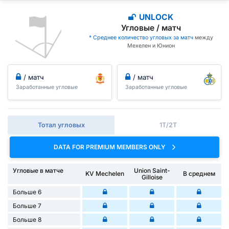
UNLOCK
Угловые / матч
* Среднее количество угловых за матч
между
Мехелен и Юнион
/ матч
/ матч
Заработанные угловые
Заработанные угловые
Тотал угловых
1Т/2Т
DATA FOR PREMIUM MEMBERS ONLY
Угловые в матче
Union Saint-
KV Mechelen
В среднем
Gilloise
Больше 6
Больше 7
Больше 8