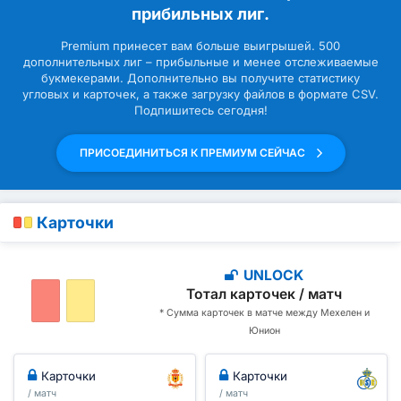
прибильных лиг.
Premium принесет вам больше выигрышей. 500
дополнительных лиг – прибыльные и менее отслеживаемые
букмекерами. Дополнительно вы получите статистику
угловых и карточек, а также загрузку файлов в формате CSV.
Подпишитесь сегодня!
ПРИСОЕДИНИТЬСЯ К ПРЕМИУМ СЕЙЧАС
Карточки
UNLOCK
Тотал карточек / матч
* Сумма карточек в матче между Мехелен и
Юнион
Карточки
Карточки
/ матч
/ матч