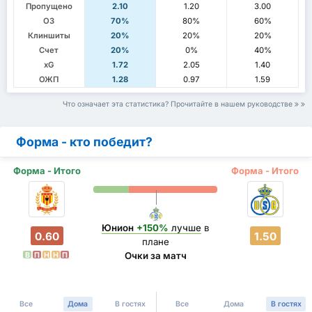
Пропущено
2.10
1.20
3.00
ОЗ
70%
80%
60%
Клиншиты
20%
20%
20%
Счет
20%
0%
40%
xG
1.72
2.05
1.40
ОЖП
1.28
0.97
1.59
Что означает эта статистика? Прочитайте в нашем руководстве
Форма - кто победит?
Форма - Итого
Форма - Итого
Юнион
+150%
лучше
в
0.60
1.50
плане
Очки за матч
В
П
Н
Н
П
Все
Дома
В гостях
Все
Дома
В гостях