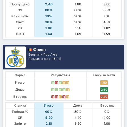
Пропущено
2.40
1.80
3.00
ОЗ
60%
60%
60%
Клиншиты
10%
20%
0%
Счет
30%
20%
40%
xG
1.08
1.14
1.02
ОЖП
1.64
1.69
1.59
Юнион
Бельгия - Про Лига
Позиция в лиге.
15
/ 18
Форма
Результаты
Очки за матч
Итого
1.50
В
П
В
Н
Н
Дома
2.60
В
В
В
В
Н
В гостях
0.40
П
П
Н
П
Н
Стат-ка
Итого
Дома
В гостях
Победа %
40%
80%
0%
СР
4.20
4.40
4.00
Забито
2.10
3.20
1.00