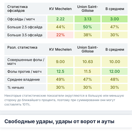
Статистика
Union Saint-
KV Mechelen
В среднем
офсайдов
Gilloise
2.22
3.13
3.00
Офсайды / матч
44%
50%
47%
Больше 2.5 офсайда
22%
38%
30%
Больше 3.5 офсайда
Разл. статистика
Union Saint-
KV Mechelen
В среднем
Gilloise
Совершенные фолы /
9.00
10.63
10.00
матч
12.5
11.5
12.00
Фолы против / матч
49%
47%
48%
Среднее владение
30%
30%
30%
% ничьих
Некоторые статистические показатели округляются в большую или меньшую
сторону до ближайшего процента, поэтому при суммировании они могут
составлять 101%.
Свободные удары, удары от ворот и ауты