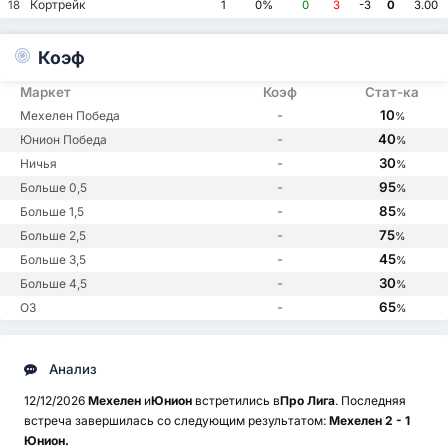
Кортрейк
18
1
0%
0
3
-3
0
3.00
Коэф
Маркет
Коэф
Стат-ка
-
10
Мехелен Победа
%
-
40
Юнион Победа
%
-
30
Ничья
%
-
95
Больше 0,5
%
-
85
Больше 1,5
%
-
75
Больше 2,5
%
-
45
Больше 3,5
%
-
30
Больше 4,5
%
-
65
ОЗ
%
Анализ
12/12/2026
Мехелен
и
Юнион
встретились в
Про Лига
. Последняя
встреча завершилась со следующим результатом:
Мехелен 2 - 1
Юнион.