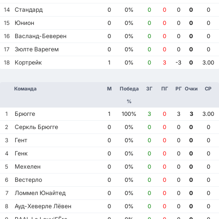
Стандард
14
0
0%
0
0
0
0
0
Юнион
15
0
0%
0
0
0
0
0
Васланд-Беверен
16
0
0%
0
0
0
0
0
Зюлте Варегем
17
0
0%
0
0
0
0
0
Кортрейк
18
1
0%
0
3
-3
0
3.00
Команда
М
Победа
ЗГ
ПГ
РГ
Очки
СР
%
Брюгге
1
1
100%
3
0
3
3
3.00
Серкль Брюгге
2
0
0%
0
0
0
0
0
Гент
3
0
0%
0
0
0
0
0
Генк
4
0
0%
0
0
0
0
0
Мехелен
5
0
0%
0
0
0
0
0
Вестерло
6
0
0%
0
0
0
0
0
Ломмел Юнайтед
7
0
0%
0
0
0
0
0
Ауд-Хеверле Лёвен
8
0
0%
0
0
0
0
0