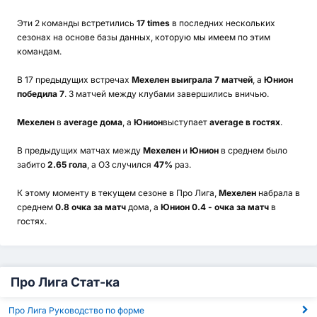
Эти 2 команды встретились
17 times
в последних нескольких
сезонах на основе базы данных, которую мы имеем по этим
командам.
В 17 предыдущих встречах
Мехелен выиграла 7 матчей
, а
Юнион
победила 7
. 3 матчей между клубами завершились вничью.
Мехелен
в
average дома
, а
Юнион
выступает
average в гостях
.
В предыдущих матчах между
Мехелен
и
Юнион
в среднем было
забито
2.65 гола
, а ОЗ случился
47%
раз.
К этому моменту в текущем сезоне в Про Лига,
Мехелен
набрала в
среднем
0.8 очка за матч
дома, а
Юнион 0.4 - очка за матч
в
гостях.
Про Лига Стат-ка
Про Лига Руководство по форме