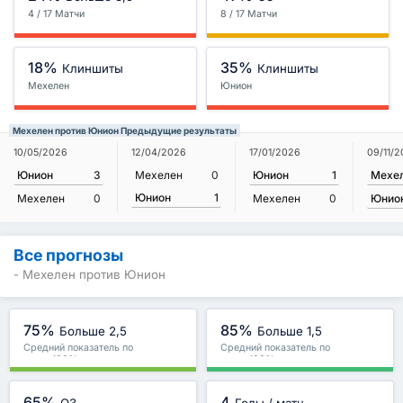
4 / 17 Матчи
8 / 17 Матчи
18%
35%
Клиншиты
Клиншиты
Мехелен
Юнион
Мехелен против Юнион Предыдущие результаты
09/11/2
10/05/2026
12/04/2026
17/01/2026
Мехе
Юнион
3
Мехелен
0
Юнион
1
Юнион
1
Юнио
Мехелен
0
Мехелен
0
Все прогнозы
- Мехелен против Юнион
75%
85%
Больше 2,5
Больше 1,5
Средний показатель по
Средний показатель по
лиге : 100%
лиге : 100%
65%
4
ОЗ
Голы / матч