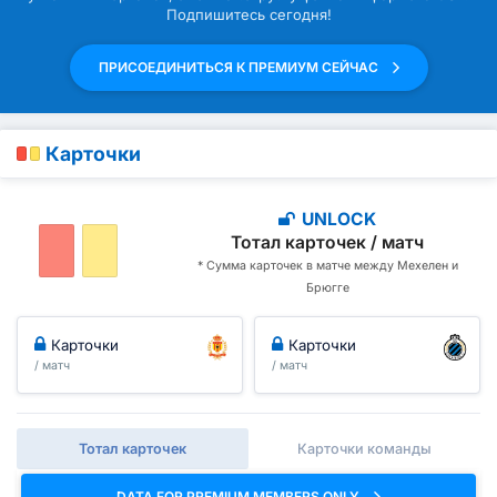
Подпишитесь сегодня!
ПРИСОЕДИНИТЬСЯ К ПРЕМИУМ СЕЙЧАС
Карточки
UNLOCK
Тотал карточек / матч
* Сумма карточек в матче между Мехелен и
Брюгге
Карточки
Карточки
/ матч
/ матч
Тотал карточек
Карточки команды
DATA FOR PREMIUM MEMBERS ONLY