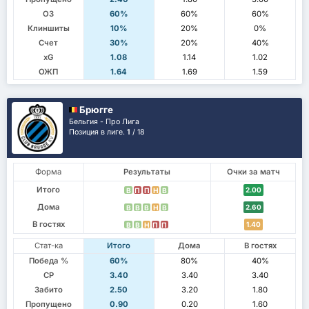
ОЗ
60%
60%
60%
Клиншиты
10%
20%
0%
Счет
30%
20%
40%
xG
1.08
1.14
1.02
ОЖП
1.64
1.69
1.59
Брюгге
Бельгия - Про Лига
Позиция в лиге.
1
/ 18
Форма
Результаты
Очки за матч
Итого
2.00
В
П
П
Н
В
Дома
2.60
В
В
В
Н
В
В гостях
1.40
В
В
Н
П
П
Стат-ка
Итого
Дома
В гостях
Победа %
60%
80%
40%
СР
3.40
3.40
3.40
Забито
2.50
3.20
1.80
Пропущено
0.90
0.20
1.60