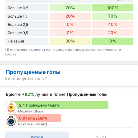
70%
100%
Больше 0,5
20%
70%
Больше 1,5
0%
40%
Больше 2,5
0%
20%
Больше 3,5
30%
0%
Не забил
* В статистику включены матчи дома и на выезде, сыгранные Мехелен и
Брюгге.
Пропущенные голы
Кто пропустит голы?
Брюгге
+62%
лучше
в плане
Пропущенные голы
2.4 Пропущено / матч
Мехелен (Дома)
0.9 Голы / матч
Брюгге (В гостях)
Исход
1Т/2Т