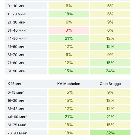
6%
6%
0 - 10 мин'
18%
6%
11-20 мин'
6%
9%
21-30 мин'
0%
6%
31-40 мин'
21%
12%
41-50 мин'
12%
15%
51-60 мин'
9%
9%
61-70 мин'
12%
15%
71-80 мин'
15%
24%
81-90 мин'
К 15 мин'
KV Mechelen
Club Brugge
15%
9%
0-15 мин'
15%
12%
16-30 мин'
12%
12%
31-45 мин'
21%
21%
46-60 мин'
18%
15%
61-75 мин'
18%
32%
76-90 мин'