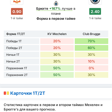
Брюгге
+167%
лучше
в
0.90
2.40
плане
1-й тайм
1-й тайм
Форма в первом тайме
Форма 1Т/2Т
KV Mechelen
Club Brugge
20%
70%
Победы 1Т
20%
60%
Победы 2Т
30%
30%
Ничьи 1Т
30%
10%
Ничьи 2Т
50%
0%
Поражения 1Т
50%
30%
Поражения 2Т
Карточки 1Т/2Т
Статистика карточек в первом и втором таймах Мехелен и
Брюгге's для вашего прогноза.