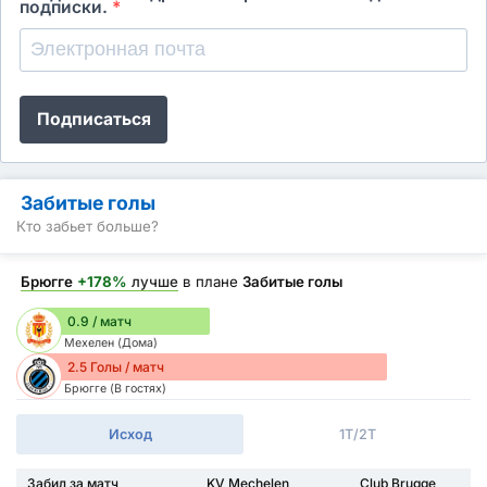
подписки.
*
Подписаться
Забитые голы
Кто забьет больше?
Брюгге
+178%
лучше
в плане
Забитые голы
0.9 / матч
Мехелен (Дома)
2.5 Голы / матч
Брюгге (В гостях)
Исход
1Т/2Т
Забил за матч
KV Mechelen
Club Brugge