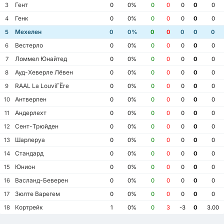
Гент
3
0
0%
0
0
0
0
0
Генк
4
0
0%
0
0
0
0
0
Мехелен
5
0
0%
0
0
0
0
0
Вестерло
6
0
0%
0
0
0
0
0
Ломмел Юнайтед
7
0
0%
0
0
0
0
0
Ауд-Хеверле Лёвен
8
0
0%
0
0
0
0
0
RAAL La LouviГЁre
9
0
0%
0
0
0
0
0
Антверпен
10
0
0%
0
0
0
0
0
Андерлехт
11
0
0%
0
0
0
0
0
Сент-Трюйден
12
0
0%
0
0
0
0
0
Шарлеруа
13
0
0%
0
0
0
0
0
Стандард
14
0
0%
0
0
0
0
0
Юнион
15
0
0%
0
0
0
0
0
Васланд-Беверен
16
0
0%
0
0
0
0
0
Зюлте Варегем
17
0
0%
0
0
0
0
0
Кортрейк
18
1
0%
0
3
-3
0
3.00