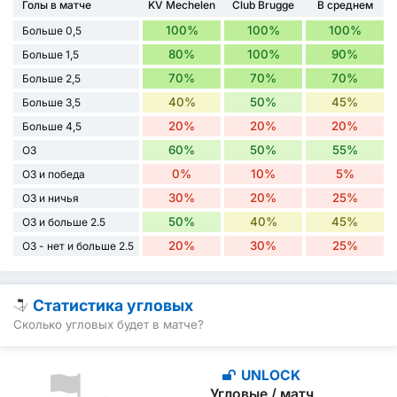
Голы в матче
KV Mechelen
Club Brugge
В среднем
100%
100%
100%
Больше 0,5
80%
100%
90%
Больше 1,5
70%
70%
70%
Больше 2,5
40%
50%
45%
Больше 3,5
20%
20%
20%
Больше 4,5
60%
50%
55%
ОЗ
0%
10%
5%
ОЗ и победа
30%
20%
25%
ОЗ и ничья
50%
40%
45%
ОЗ и больше 2.5
20%
30%
25%
ОЗ - нет и больше 2.5
Статистика угловых
Сколько угловых будет в матче?
UNLOCK
Угловые / матч