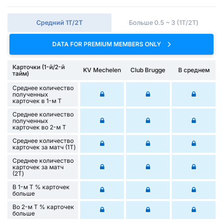
Средний 1Т/2Т
Больше 0.5 ~ 3 (1Т/2Т)
DATA FOR PREMIUM MEMBERS ONLY
Карточки (1-й/2-й
KV Mechelen
Club Brugge
В среднем
тайм)
Среднее количество
полученных
карточек в 1-м Т
Среднее количество
полученных
карточек во 2-м Т
Среднее количество
карточек за матч (1Т)
Среднее количество
карточек за матч
(2Т)
В 1-м Т % карточек
больше
Во 2-м Т % карточек
больше