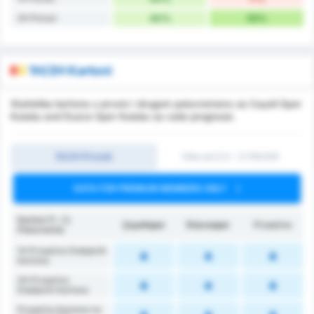
2H Porazi
40%
56%
1H/2H Kartoni
Statistika kartona u prvom i drugom poluvremenu za Cayeli Spor
Kulubu and Duzce Spor Kulubu za vaše prognoze.
1H/2H Prosek
Više od 0.5 ~ 3 (1H/2H)
DATA FOR PREMIUM MEMBERS ONLY
Kartoni (1. / 2.
Çayelispor
Düzcespor
Prosečno
Poluvreme)
1H Prosečno Dobijenih
Kartona
2H Prosečno
Dobijenih Kartona
Prosečno Kartona na