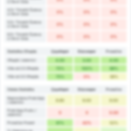
U Okvir Gola
4.5+ Timskih Šuteva
0%
0%
0%
U Okvir Gola
5.5+ Timskih Šuteva
0%
0%
0%
U Okvir Gola
6.5+ Timskih Šuteva
0%
0%
0%
U Okvir Gola
Statistika Ofsajda
Çayelispor
Düzcespor
Prosečno
Ofsajdi / utakmici
4.00
3.00
4.00
Više od 2.5 Ofsajda
75%
100%
88%
Više od 3.5 Ofsajda
75%
0%
38%
Ostala Statistika
Çayelispor
Düzcespor
Prosečno
Napravljeno Prekršaja
8.80
9.00
9.00
/ utakmici
Prekršaja Protiv /
0
0
0.00
utakmici
Prosečan Posed
61%
42%
52%
% Utakmica sa