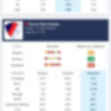
xG
1.15
1.18
1.13
xGA
1.56
1.69
1.43
Duzce Spor Kulubu
Turska - 3. Liga Grupa 3
Liga Pos.
7
/ 16
Forma
Rezultati
Bodova po Utakmici
Ukupno
D
L
L
W
L
1.37
Domaći
L
W
D
W
L
2.00
Gostujući
L
D
L
L
L
0.67
Statistika
Ukupno
Domaći
Gostujući
% Pobeda
37%
60%
11%
Pros.
2.37
3.20
1.44
Gol
1.21
2.00
0.33
Primgol
1.16
1.20
1.11
BTTS
47%
70%
22%
Sačuvane Mreže
26%
20%
33%
FTS
42%
20%
67%