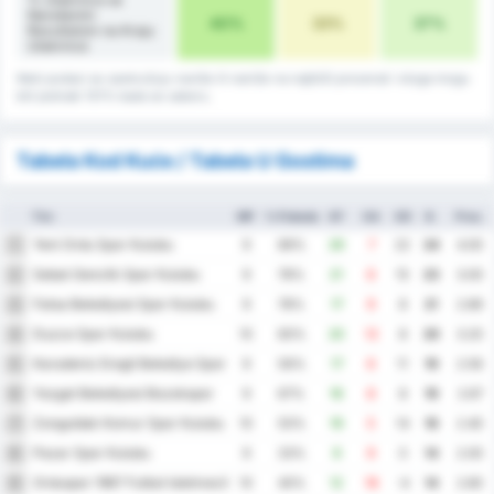
Nerešenim
40%
33%
37%
Rezultatom na Kraju
Utakmice
Neki podaci se zaokružuju naviše ili naniže na najbliži procenat i stoga mogu
biti jednaki 101% kada se saberu.
Tabela Kod Kuće / Tabela U Gostima
Tim
MP
% Pobeda
GF
GA
GD
B.
Pros.
Yeni Ordu Spor Kulubu
1
9
89%
29
7
22
24
4.00
Sebat Genclik Spor Kulubu
2
9
78%
21
6
15
23
3.00
Fatsa Belediyesi Spor Kulubu
3
9
78%
17
9
8
21
2.89
Duzce Spor Kulubu
4
10
60%
20
12
8
20
3.20
Karadeniz Eregli Belediye Spor Kulubu
5
9
56%
17
6
11
19
2.56
Yozgat Belediyesi Bozokspor
6
9
67%
16
8
8
19
2.67
Zonguldak Komur Spor Kulubu
7
10
50%
19
5
14
18
2.40
Pazar Spor Kulubu
8
9
33%
9
9
0
14
2.00
Orduspor 1967 Futbol Isletmeciligi Spor Kulubu
9
10
40%
12
16
-4
14
2.80