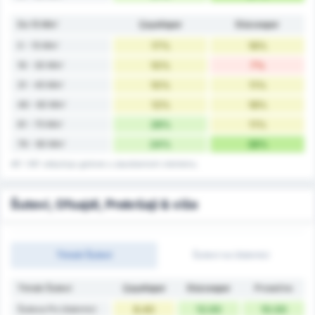
Do 15 Min'
Çayelispor
Düzcespor
0 - 15 Min'
17%
16%
16 - 30 Min'
10%
7%
31 - 45 Min'
10%
11%
46 - 60 Min'
12%
18%
61 - 75 Min'
28%
11%
76 - 90 Min'
24%
38%
45' i 90' uključuju golove u zaustavnom vremenu.
Šutevi, Ofsajdi, Prekršaji & više
Timski Šutevi
Šutevi na Utakmici
Timski Šutevi
Çayelispor
Düzcespor
Prosečno
Šuteva Po Utakmici
8.40
12.00
10.00