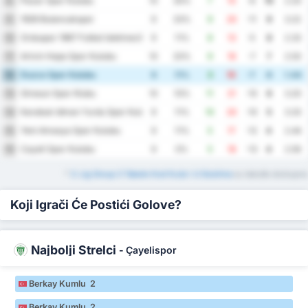
Pazar Spor Kulubu
8
10
30%
7
15
-8
10
2.20
1926 Bulancakspor
9
9
33%
9
20
-11
9
3.22
Orduspor 1967 Futbol Isletmeciligi Spor Kulubu
10
9
11%
8
13
-5
8
2.33
Artvin Hopa Spor Kulubu
11
10
20%
9
16
-7
7
2.50
Duzce Spor Kulubu
12
9
11%
3
10
-7
6
1.44
Giresun Spor Klubu
13
10
10%
11
21
-10
6
3.20
Karabuk Idman Yurdu Spor Kulubu
14
9
11%
10
20
-10
5
3.33
Yeni Amasya Spor Kulubu
15
9
11%
5
17
-12
4
2.44
Cayeli Spor Kulubu
16
9
0%
5
18
-13
4
2.56
*
3. Lig Group 3 Tabele Kod Kuće i U Gostima
su takođe dostupne
Koji Igrači Će Postići Golove?
Najbolji Strelci
-
Çayelispor
Berkay Kumlu 2
Berkay Kumlu 2