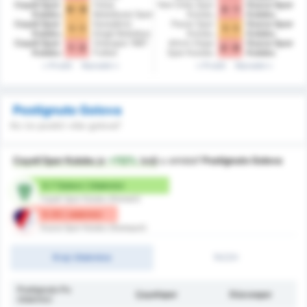
Cayeli Spor
Fatsa
Yeni Ordu Spor
Bozokspor
Duzce Spor
0 - 0
3 - 1
Kulubu
Belediyesi Spor
Kulubu
Kulubu
Cayeli Spor
Kulubu
Karadeniz
Pazar Spor
Duzce Spor
1 - 1
1 - 1
Kulubu
Eregli Belediye
Kulubu
Kulubu
Cayeli Spor
Spor Kulubu
Orduspor 1967
Artvin Hopa
Duzce Spor
1 - 2
2 - 0
Kulubu
Futbol
Spor Kulubu
Kulubu
Isletmeciligi
Prošli
Naredni
Prošli
Naredni
Spor Kulubu
Postignuto Golova
Ko će postići više golova?
Cayeli Spor Kulubu
je
+112%
bolji
u smisluf
Postignuto Golova
0.7 Golovi / Utakmici
Cayeli Spor Kulubu (Domaći)
0.33 / utakmici
Duzce Spor Kulubu (Gostujući)
Kraj-Utakmice
1H/2H
Postignuto Po
Çayelispor
Düzcespor
Utakmici