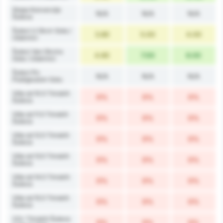
Stopa Konverzije
N/A
N/A
N/A
Šuteva
Šutevi U Okvir Gola /
3.80
5.00
4.00
Utakmici
Šutevi Van Okvira
4.60
7.00
6.00
Gola / Utakmici
Šutevi Po
N/A
N/A
N/A
Postignutom Golu
Više od 10.5 Timskih
0%
0%
0%
Šuteva
Više od 11.5 Timskih
0%
0%
0%
Šuteva
Više od 12.5 Timskih
0%
0%
0%
Šuteva
Više od 13.5 Timskih
0%
0%
0%
Šuteva
Više od 14.5 Timskih
0%
0%
0%
Šuteva
Više od 15.5 Timskih
0%
0%
0%
Šuteva
3.5+ Timskih Šuteva
0%
0%
0%