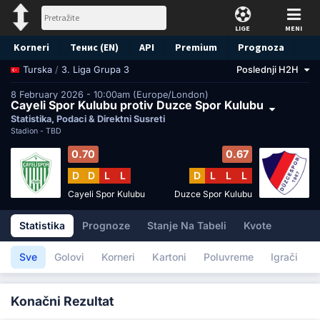
LIGE
MENI
Korneri
Тенис (EN)
API
Premium
Prognoza
/
3. Liga Grupa 3
Poslednji H2H
Turska
8 February 2026 - 10:00am (Europe/London)
Cayeli Spor Kulubu protiv Duzce Spor Kulubu
Statistika, Podaci & Direktni Susreti
Stadion -
TBD
0.70
0.67
D
D
L
L
D
L
L
L
Cayeli Spor Kulubu
Duzce Spor Kulubu
Statistika
Prognoze
Stanje Na Tabeli
Kvote
Sve
Golovi
Korneri
Kartoni
Poluvreme
Igrači
Konačni Rezultat