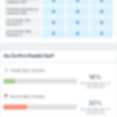
Utakmici (1H)
Prosečno Kartona na
Utakmici (2H)
1H Je Imalo Više
Kartona %
2H Je Imalo Više
Kartona %
Ko Će Prvi Postići Gol?
Cayeli Spor Kulubu
16%
Prvi postigao gol u 3
/ 19 utakmica
Duzce Spor Kulubu
32%
Prvi postigao gol u 6
/ 19 utakmica