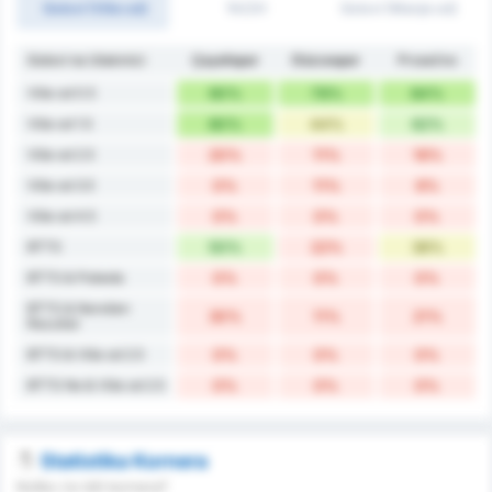
Golovi (Više od)
1H/2H
Golovi (Manje od)
Golovi na Utakmici
Çayelispor
Düzcespor
Prosečno
Više od 0.5
90%
78%
84%
Više od 1.5
80%
44%
62%
Više od 2.5
20%
11%
16%
Više od 3.5
0%
11%
6%
Više od 4.5
0%
0%
0%
BTTS
50%
22%
36%
BTTS & Pobeda
0%
0%
0%
BTTS & Nerešen
30%
11%
21%
Rezultat
BTTS & Više od 2.5
0%
0%
0%
BTTS Ne & Više od 2.5
0%
0%
0%
Statistika Kornera
Koliko će biti kornera?