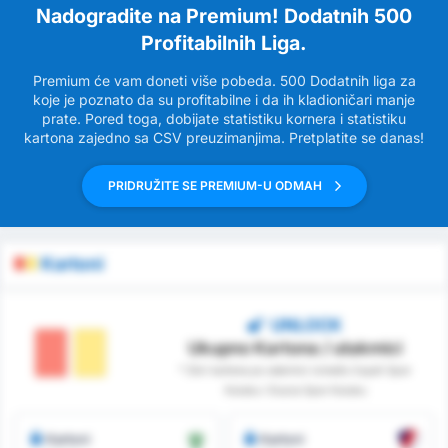
Nadogradite na Premium! Dodatnih 500
Profitabilnih Liga.
Premium će vam doneti više pobeda. 500 Dodatnih liga za
koje je poznato da su profitabilne i da ih kladioničari manje
prate. Pored toga, dobijate statistiku kornera i statistiku
kartona zajedno sa CSV preuzimanjima. Pretplatite se danas!
PRIDRUŽITE SE PREMIUM-U ODMAH
Kartoni
UNLOCK
Ukupno Kartona / utakmici
* Zbir kartona po utakmici između Cayeli Spor
Kulubu i Duzce Spor Kulubu
Kartoni
Kartoni