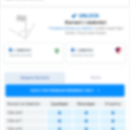
UNLOCK
Korneri / utakmici
* Prosečno Kornera po utakmici
između Cayeli Spor
Kulubu i Duzce Spor Kulubu
/ utakmici
/ utakmici
Izboreni Korneri
Izboreni Korneri
Ukupno Kornera
1H/2H
DATA FOR PREMIUM MEMBERS ONLY
Korneri na Utakmici
Çayelispor
Düzcespor
Prosečno
Više od 6
Više od 7
Više od 8