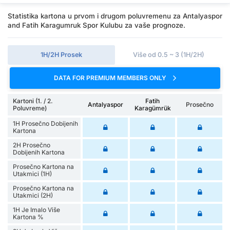
Statistika kartona u prvom i drugom poluvremenu za Antalyaspor
and Fatih Karagumruk Spor Kulubu za vaše prognoze.
1H/2H Prosek
Više od 0.5 ~ 3 (1H/2H)
DATA FOR PREMIUM MEMBERS ONLY
Kartoni (1. / 2.
Fatih
Antalyaspor
Prosečno
Poluvreme)
Karagümrük
1H Prosečno Dobijenih
Kartona
2H Prosečno
Dobijenih Kartona
Prosečno Kartona na
Utakmici (1H)
Prosečno Kartona na
Utakmici (2H)
1H Je Imalo Više
Kartona %