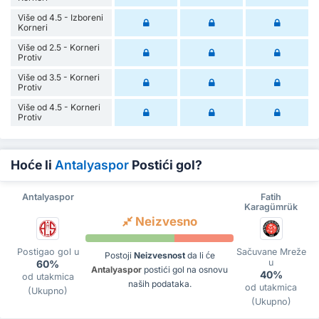
Više od 4.5 - Izboreni
Korneri
Više od 2.5 - Korneri
Protiv
Više od 3.5 - Korneri
Protiv
Više od 4.5 - Korneri
Protiv
Hoće li
Antalyaspor
Postići gol?
Antalyaspor
Fatih
Karagümrük
Neizvesno
Postigao gol u
Sačuvane Mreže
Postoji
Neizvesnost
da li će
u
60%
Antalyaspor
postići gol na osnovu
40%
od utakmica
naših podataka.
od utakmica
(Ukupno)
(Ukupno)