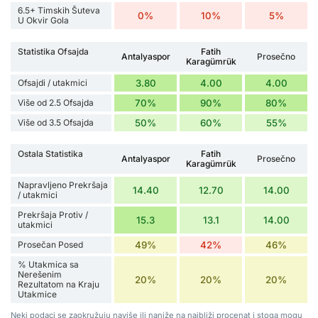
6.5+ Timskih Šuteva
0%
10%
5%
U Okvir Gola
Statistika Ofsajda
Fatih
Antalyaspor
Prosečno
Karagümrük
Ofsajdi / utakmici
3.80
4.00
4.00
Više od 2.5 Ofsajda
70%
90%
80%
Više od 3.5 Ofsajda
50%
60%
55%
Ostala Statistika
Fatih
Antalyaspor
Prosečno
Karagümrük
Napravljeno Prekršaja
14.40
12.70
14.00
/ utakmici
Prekršaja Protiv /
15.3
13.1
14.00
utakmici
Prosečan Posed
49%
42%
46%
% Utakmica sa
Nerešenim
20%
20%
20%
Rezultatom na Kraju
Utakmice
Neki podaci se zaokružuju naviše ili naniže na najbliži procenat i stoga mogu