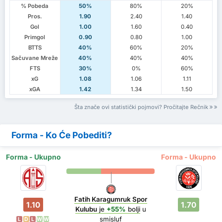
% Pobeda
50%
80%
20%
Pros.
1.90
2.40
1.40
Gol
1.00
1.60
0.40
Primgol
0.90
0.80
1.00
BTTS
40%
60%
20%
Sačuvane Mreže
40%
40%
40%
FTS
30%
0%
60%
xG
1.08
1.06
1.11
xGA
1.42
1.34
1.50
Šta znače ovi statistički pojmovi? Pročitajte Rečnik
Forma - Ko Će Pobediti?
Forma - Ukupno
Forma - Ukupno
Fatih Karagumruk Spor
1.10
1.70
Kulubu
je
+55%
bolji
u
smisluf
L
D
L
W
W