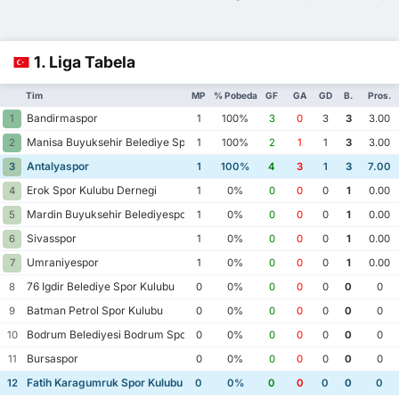
1. Liga Tabela
Tim
MP
% Pobeda
GF
GA
GD
B.
Pros.
Bandirmaspor
1
1
100%
3
0
3
3
3.00
Manisa Buyuksehir Belediye Spor Kulubu
2
1
100%
2
1
1
3
3.00
Antalyaspor
3
1
100%
4
3
1
3
7.00
Erok Spor Kulubu Dernegi
4
1
0%
0
0
0
1
0.00
Mardin Buyuksehir Belediyespor
5
1
0%
0
0
0
1
0.00
Sivasspor
6
1
0%
0
0
0
1
0.00
Umraniyespor
7
1
0%
0
0
0
1
0.00
76 Igdir Belediye Spor Kulubu
8
0
0%
0
0
0
0
0
Batman Petrol Spor Kulubu
9
0
0%
0
0
0
0
0
Bodrum Belediyesi Bodrum Spor Kulubu
10
0
0%
0
0
0
0
0
Bursaspor
11
0
0%
0
0
0
0
0
Fatih Karagumruk Spor Kulubu
12
0
0%
0
0
0
0
0