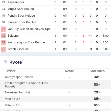
Kayserispor
13
0
0%
0
0
0
0
0
Mugla Spor Kulubu
14
0
0%
0
0
0
0
0
Pendik Spor Kulubu
15
0
0%
0
0
0
0
0
Sariyer Spor Kulubu
16
0
0%
0
0
0
0
0
Van Buyuksehir Belediyesi Spor Kulubu
17
0
0%
0
0
0
0
0
Boluspor
18
1
0%
1
2
-1
0
3.00
Keciorengucu Spor Kulubu
19
1
0%
3
4
-1
0
7.00
Istanbulspor AS
20
1
0%
0
3
-3
0
3.00
Kvote
Tržište
Kvote
Statistika
30
Antalyaspor Pobeda
-
%
Fatih Karagumruk Spor Kulubu
50
-
%
Pobeda
20
Nerešeni Rezultat
-
%
85
Više od 0.5
-
%
65
Više od 1.5
-
%