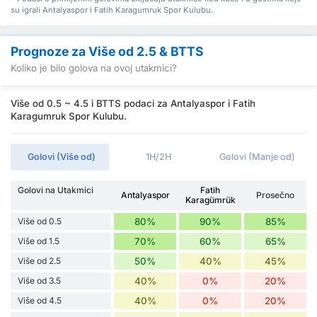
su igrali Antalyaspor i Fatih Karagumruk Spor Kulubu.
Prognoze za Više od 2.5 & BTTS
Koliko je bilo golova na ovoj utakmici?
Više od 0.5 ~ 4.5 i BTTS podaci za Antalyaspor i Fatih
Karagumruk Spor Kulubu.
Golovi (Više od)
1H/2H
Golovi (Manje od)
Golovi na Utakmici
Fatih
Antalyaspor
Prosečno
Karagümrük
Više od 0.5
80%
90%
85%
Više od 1.5
70%
60%
65%
Više od 2.5
50%
40%
45%
Više od 3.5
40%
0%
20%
Više od 4.5
40%
0%
20%