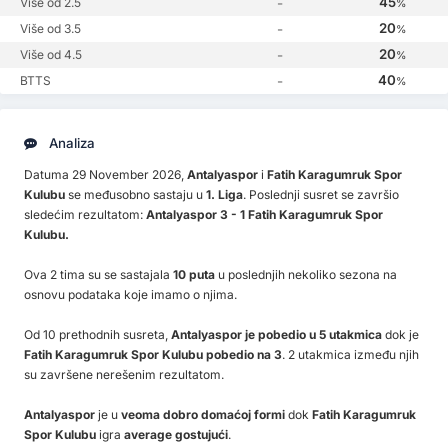
45
Više od 2.5
-
%
20
Više od 3.5
-
%
20
Više od 4.5
-
%
40
BTTS
-
%
Analiza
Datuma 29 November 2026,
Antalyaspor
i
Fatih Karagumruk Spor
Kulubu
se međusobno sastaju u
1. Liga
. Poslednji susret se završio
sledećim rezultatom:
Antalyaspor 3 - 1 Fatih Karagumruk Spor
Kulubu.
Ova 2 tima su se sastajala
10 puta
u poslednjih nekoliko sezona na
osnovu podataka koje imamo o njima.
Od 10 prethodnih susreta,
Antalyaspor je pobedio u 5 utakmica
dok je
Fatih Karagumruk Spor Kulubu pobedio na 3
. 2 utakmica između njih
su završene nerešenim rezultatom.
Antalyaspor
je u
veoma dobro domaćoj formi
dok
Fatih Karagumruk
Spor Kulubu
igra
average gostujući
.