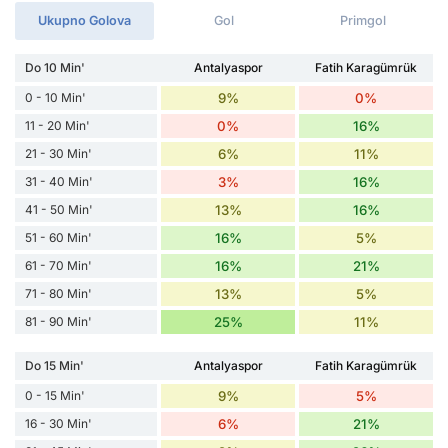
Ukupno Golova
Gol
Primgol
Do 10 Min'
Antalyaspor
Fatih Karagümrük
0 - 10 Min'
9%
0%
11 - 20 Min'
0%
16%
21 - 30 Min'
6%
11%
31 - 40 Min'
3%
16%
41 - 50 Min'
13%
16%
51 - 60 Min'
16%
5%
61 - 70 Min'
16%
21%
71 - 80 Min'
13%
5%
81 - 90 Min'
25%
11%
Do 15 Min'
Antalyaspor
Fatih Karagümrük
0 - 15 Min'
9%
5%
16 - 30 Min'
6%
21%