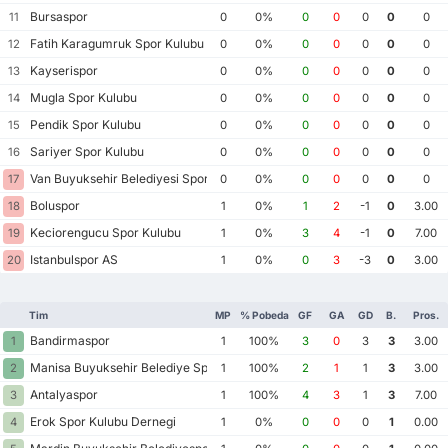
Bursaspor
11
0
0%
0
0
0
0
0
Fatih Karagumruk Spor Kulubu
12
0
0%
0
0
0
0
0
Kayserispor
13
0
0%
0
0
0
0
0
Mugla Spor Kulubu
14
0
0%
0
0
0
0
0
Pendik Spor Kulubu
15
0
0%
0
0
0
0
0
Sariyer Spor Kulubu
16
0
0%
0
0
0
0
0
Van Buyuksehir Belediyesi Spor Kulubu
17
0
0%
0
0
0
0
0
Boluspor
18
1
0%
1
2
-1
0
3.00
Keciorengucu Spor Kulubu
19
1
0%
3
4
-1
0
7.00
Istanbulspor AS
20
1
0%
0
3
-3
0
3.00
Tim
MP
% Pobeda
GF
GA
GD
B.
Pros.
Bandirmaspor
1
1
100%
3
0
3
3
3.00
Manisa Buyuksehir Belediye Spor Kulubu
2
1
100%
2
1
1
3
3.00
Antalyaspor
3
1
100%
4
3
1
3
7.00
Erok Spor Kulubu Dernegi
4
1
0%
0
0
0
1
0.00