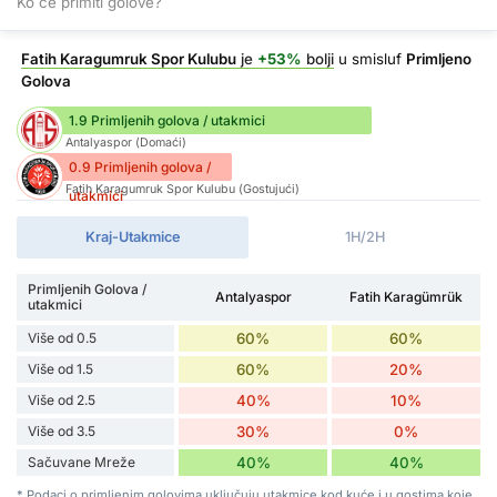
Ko će primiti golove?
Fatih Karagumruk Spor Kulubu
je
+53%
bolji
u smisluf
Primljeno
Golova
1.9 Primljenih golova / utakmici
Antalyaspor (Domaći)
0.9 Primljenih golova /
Fatih Karagumruk Spor Kulubu (Gostujući)
utakmici
Kraj-Utakmice
1H/2H
Primljenih Golova /
Antalyaspor
Fatih Karagümrük
utakmici
Više od 0.5
60%
60%
Više od 1.5
60%
20%
Više od 2.5
40%
10%
Više od 3.5
30%
0%
Sačuvane Mreže
40%
40%
* Podaci o primljenim golovima uključuju utakmice kod kuće i u gostima koje