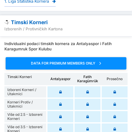
1. Liga Statistika Kornera
Timski Korneri
Izborenih / Protivničkih Kartona
Individualni podaci timskih kornera za Antalyaspor i Fatih
Karagumruk Spor Kulubu
DATA FOR PREMIUM MEMBERS ONLY
Timski Korneri
Fatih
Antalyaspor
Prosečno
Karagümrük
Izboreni Korneri /
Utakmici
Korneri Protiv /
Utakmici
Više od 2.5 - Izboreni
Korneri
Više od 3.5 - Izboreni
Korneri