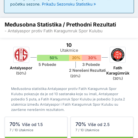
početku sezone.
Prikažu Sezonsku Statistiku
Međusobna Statistika / Prethodni Rezultati
- Antalyaspor protiv Fatih Karagumruk Spor Kulubu
10
Utakmice
50%
20%
30%
5 Pobede
3 Pobede
Antalyaspor
Fatih
2 Nerešeni Rezultati
Karagümrük
(50%)
(20%)
(30%)
Međusobna statistika Antalyaspor protiv Fatih Karagumruk Spor
Kulubu pokazuje da je od 10 sastanaka koje su imali, Antalyaspor
pobedio 5 puta, a Fatih Karagumruk Spor Kulubu je pobedio 3 puta.2
utakmica između Antalyaspor i Fatih Karagumruk Spor Kulubu su
završene nerešenim rezultatom.
70%
70%
Više od 1.5
Više od 2.5
7 / 10 Utakmice
7 / 10 Utakmice