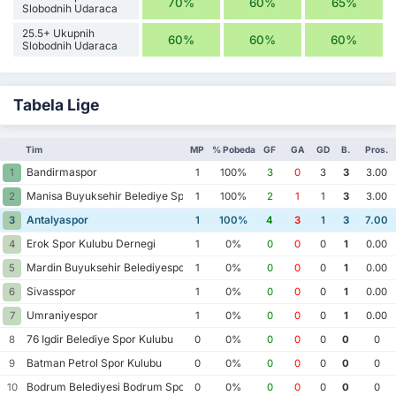
70%
60%
65%
Slobodnih Udaraca
25.5+ Ukupnih
60%
60%
60%
Slobodnih Udaraca
Tabela Lige
Tim
MP
% Pobeda
GF
GA
GD
B.
Pros.
Bandirmaspor
1
1
100%
3
0
3
3
3.00
Manisa Buyuksehir Belediye Spor Kulubu
2
1
100%
2
1
1
3
3.00
Antalyaspor
3
1
100%
4
3
1
3
7.00
Erok Spor Kulubu Dernegi
4
1
0%
0
0
0
1
0.00
Mardin Buyuksehir Belediyespor
5
1
0%
0
0
0
1
0.00
Sivasspor
6
1
0%
0
0
0
1
0.00
Umraniyespor
7
1
0%
0
0
0
1
0.00
76 Igdir Belediye Spor Kulubu
8
0
0%
0
0
0
0
0
Batman Petrol Spor Kulubu
9
0
0%
0
0
0
0
0
Bodrum Belediyesi Bodrum Spor Kulubu
10
0
0%
0
0
0
0
0