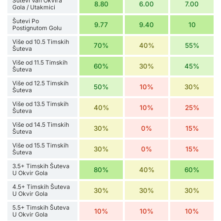
Šutevi Van Okvira
8.80
6.00
7.00
Gola / Utakmici
Šutevi Po
9.77
9.40
10
Postignutom Golu
Više od 10.5 Timskih
70%
40%
55%
Šuteva
Više od 11.5 Timskih
60%
30%
45%
Šuteva
Više od 12.5 Timskih
50%
10%
30%
Šuteva
Više od 13.5 Timskih
40%
10%
25%
Šuteva
Više od 14.5 Timskih
30%
0%
15%
Šuteva
Više od 15.5 Timskih
30%
0%
15%
Šuteva
3.5+ Timskih Šuteva
80%
40%
60%
U Okvir Gola
4.5+ Timskih Šuteva
30%
30%
30%
U Okvir Gola
5.5+ Timskih Šuteva
10%
10%
10%
U Okvir Gola