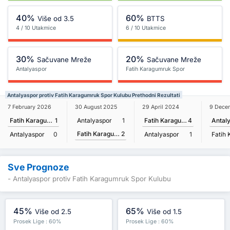
40%
60%
Više od 3.5
BTTS
4 / 10 Utakmice
6 / 10 Utakmice
30%
20%
Sačuvane Mreže
Sačuvane Mreže
Antalyaspor
Fatih Karagumruk Spor
Kulubu
Antalyaspor protiv Fatih Karagumruk Spor Kulubu Prethodni Rezultati
7 February 2026
30 August 2025
29 April 2024
9 Dece
Fatih Karagumruk Spor Kulubu
1
Antalyaspor
1
Fatih Karagumruk Spor Kulubu
4
Antal
Fatih Karagumruk Spor Kulubu
2
Antalyaspor
0
Antalyaspor
1
Sve Prognoze
- Antalyaspor protiv Fatih Karagumruk Spor Kulubu
45%
65%
Više od 2.5
Više od 1.5
Prosek Lige : 60%
Prosek Lige : 60%