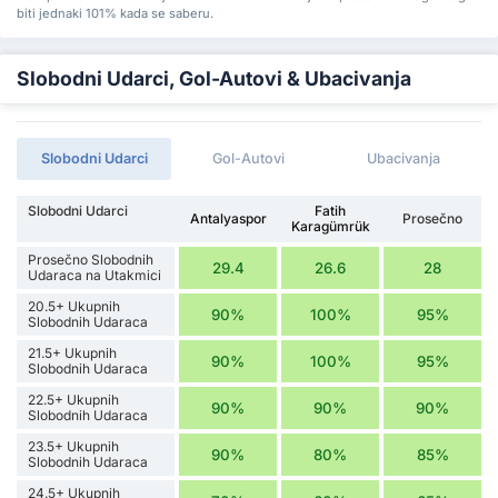
biti jednaki 101% kada se saberu.
Slobodni Udarci, Gol-Autovi & Ubacivanja
Slobodni Udarci
Gol-Autovi
Ubacivanja
Slobodni Udarci
Fatih
Antalyaspor
Prosečno
Karagümrük
Prosečno Slobodnih
29.4
26.6
28
Udaraca na Utakmici
20.5+ Ukupnih
90%
100%
95%
Slobodnih Udaraca
21.5+ Ukupnih
90%
100%
95%
Slobodnih Udaraca
22.5+ Ukupnih
90%
90%
90%
Slobodnih Udaraca
23.5+ Ukupnih
90%
80%
85%
Slobodnih Udaraca
24.5+ Ukupnih