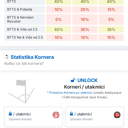
BTTS
40%
40%
40%
BTTS & Pobeda
10%
20%
15%
BTTS & Nerešen
0%
10%
5%
Rezultat
BTTS & Više od 2.5
40%
30%
35%
BTTS Ne & Više od 2.5
10%
10%
10%
Statistika Kornera
Koliko će biti kornera?
UNLOCK
Korneri / utakmici
* Prosečno Kornera po utakmici
između Antalyaspor
i Fatih Karagumruk Spor Kulubu
/ utakmici
/ utakmici
Izboreni Korneri
Izboreni Korneri