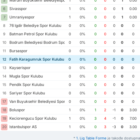
Mardin Buyuksehir Belediyespor
5
1
0%
0
0
0
1
0.00
Sivasspor
6
1
0%
0
0
0
1
0.00
Umraniyespor
7
1
0%
0
0
0
1
0.00
76 Igdir Belediye Spor Kulubu
8
0
0%
0
0
0
0
0
Batman Petrol Spor Kulubu
9
0
0%
0
0
0
0
0
Bodrum Belediyesi Bodrum Spor Kulubu
10
0
0%
0
0
0
0
0
Bursaspor
11
0
0%
0
0
0
0
0
Fatih Karagumruk Spor Kulubu
12
0
0%
0
0
0
0
0
Kayserispor
13
0
0%
0
0
0
0
0
Mugla Spor Kulubu
14
0
0%
0
0
0
0
0
Pendik Spor Kulubu
15
0
0%
0
0
0
0
0
Sariyer Spor Kulubu
16
0
0%
0
0
0
0
0
Van Buyuksehir Belediyesi Spor Kulubu
17
0
0%
0
0
0
0
0
Boluspor
18
1
0%
1
2
-1
0
3.00
Keciorengucu Spor Kulubu
19
1
0%
3
4
-1
0
7.00
Istanbulspor AS
20
1
0%
0
3
-3
0
3.00
*
1. Lig Table Forme
je takođe dostupna