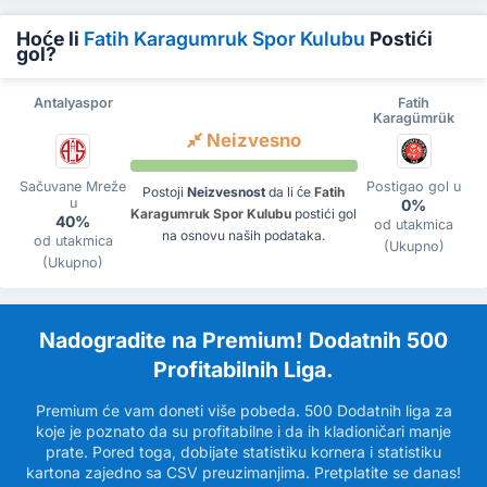
Hoće li
Fatih Karagumruk Spor Kulubu
Postići
gol?
Antalyaspor
Fatih
Karagümrük
Neizvesno
Sačuvane Mreže
Postigao gol u
Postoji
Neizvesnost
da li će
Fatih
u
0%
Karagumruk Spor Kulubu
postići gol
40%
od utakmica
na osnovu naših podataka.
od utakmica
(Ukupno)
(Ukupno)
Nadogradite na Premium! Dodatnih 500
Profitabilnih Liga.
Premium će vam doneti više pobeda. 500 Dodatnih liga za
koje je poznato da su profitabilne i da ih kladioničari manje
prate. Pored toga, dobijate statistiku kornera i statistiku
kartona zajedno sa CSV preuzimanjima. Pretplatite se danas!