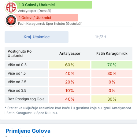
1.3 Golovi / Utakmici
Antalyaspor (Domaći)
1 Golovi / Utakmici
Fatih Karagumruk Spor Kulubu (Gostujući)
Kraj-Utakmice
1H/2H
Postignuto Po
Antalyaspor
Fatih Karagümrük
Utakmici
Više od 0.5
60%
70%
Više od 1.5
40%
30%
Više od 2.5
20%
0%
Više od 3.5
10%
0%
Bez Postignutog Gola
40%
30%
* Statistika uključuje utakmice kod kuće i u gostima koje su igrali Antalyaspor
i Fatih Karagumruk Spor Kulubu.
Primljeno Golova