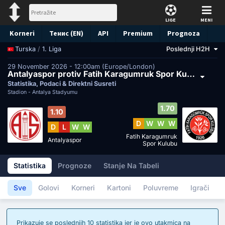
LIGE
MENI
Korneri
Тенис (EN)
API
Premium
Prognoza
/
1. Liga
Poslednji H2H
Turska
29 November 2026 - 12:00am (Europe/London)
Antalyaspor protiv Fatih Karagumruk Spor Kulubu
Statistika, Podaci & Direktni Susreti
Stadion -
Antalya Stadyumu
1.70
1.10
D
W
W
W
D
L
W
W
Fatih Karagumruk
Antalyaspor
Spor Kulubu
Statistika
Prognoze
Stanje Na Tabeli
Sve
Golovi
Korneri
Kartoni
Poluvreme
Igrači
Prikazuje se poslednjih 10 statistika jer je ovo utakmica na