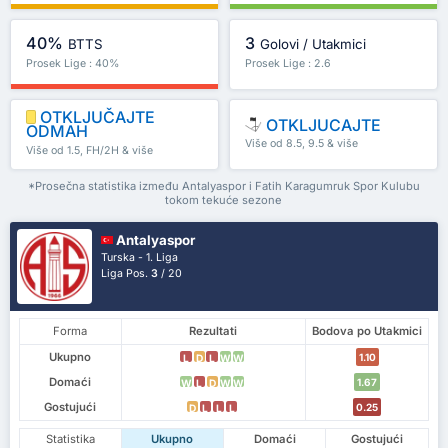
40%
3
BTTS
Golovi / Utakmici
Prosek Lige : 40%
Prosek Lige : 2.6
OTKLJUČAJTE
OTKLJUCAJTE
ODMAH
Više od 8.5, 9.5 & više
Više od 1.5, FH/2H & više
*Prosečna statistika između Antalyaspor i Fatih Karagumruk Spor Kulubu
tokom tekuće sezone
Antalyaspor
Turska - 1. Liga
Liga Pos.
3
/ 20
Forma
Rezultati
Bodova po Utakmici
Ukupno
1.10
L
D
L
W
W
Domaći
1.67
W
L
D
W
W
Gostujući
0.25
D
L
L
L
Statistika
Ukupno
Domaći
Gostujući