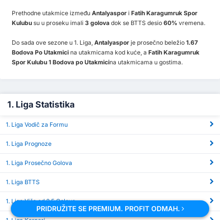
Prethodne utakmice između
Antalyaspor
i
Fatih Karagumruk Spor
Kulubu
su u proseku imali
3 golova
dok se BTTS desio
60%
vremena.
Do sada ove sezone u 1. Liga,
Antalyaspor
je prosečno beležio
1.67
Bodova Po Utakmici
na utakmicama kod kuće, a
Fatih Karagumruk
Spor Kulubu 1 Bodova po Utakmici
na utakmicama u gostima.
1. Liga Statistika
1. Liga Vodič za Formu
1. Liga Prognoze
1. Liga Prosečno Golova
1. Liga BTTS
1. Liga Više od 2.5 Golova
PRIDRUŽITE SE PREMIUM. PROFIT ODMAH.