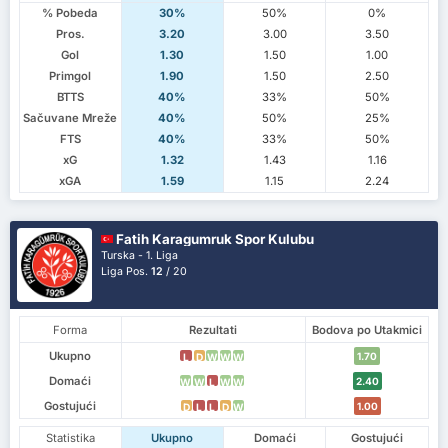
% Pobeda
30%
50%
0%
Pros.
3.20
3.00
3.50
Gol
1.30
1.50
1.00
Primgol
1.90
1.50
2.50
BTTS
40%
33%
50%
Sačuvane Mreže
40%
50%
25%
FTS
40%
33%
50%
xG
1.32
1.43
1.16
xGA
1.59
1.15
2.24
Fatih Karagumruk Spor Kulubu
Turska - 1. Liga
Liga Pos.
12
/ 20
Forma
Rezultati
Bodova po Utakmici
Ukupno
1.70
L
D
W
W
W
Domaći
2.40
W
W
L
W
W
Gostujući
1.00
D
L
L
D
W
Statistika
Ukupno
Domaći
Gostujući