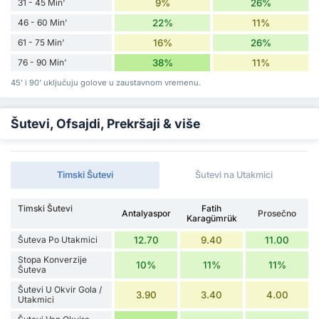
31 - 45 Min'
9%
26%
46 - 60 Min'
22%
11%
61 - 75 Min'
16%
26%
76 - 90 Min'
38%
11%
45' i 90' uključuju golove u zaustavnom vremenu.
Šutevi, Ofsajdi, Prekršaji & više
Timski Šutevi
Šutevi na Utakmici
Timski Šutevi
Fatih
Antalyaspor
Prosečno
Karagümrük
Šuteva Po Utakmici
12.70
9.40
11.00
Stopa Konverzije
10%
11%
11%
Šuteva
Šutevi U Okvir Gola /
3.90
3.40
4.00
Utakmici