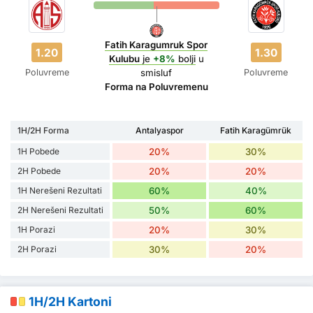
Fatih Karagumruk Spor
1.20
1.30
Kulubu
je
+8%
bolji
u
Poluvreme
Poluvreme
smisluf
Forma na Poluvremenu
1H/2H Forma
Antalyaspor
Fatih Karagümrük
1H Pobede
20%
30%
2H Pobede
20%
20%
1H Nerešeni Rezultati
60%
40%
2H Nerešeni Rezultati
50%
60%
1H Porazi
20%
30%
2H Porazi
30%
20%
1H/2H Kartoni