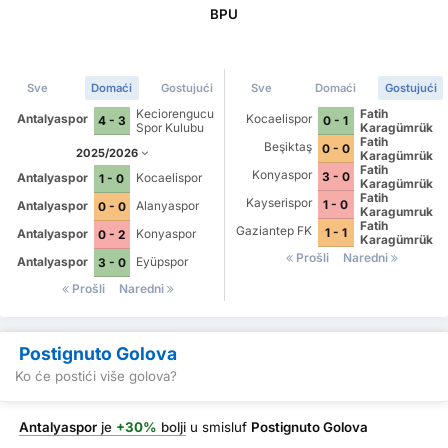
BPU
Sve
Domaći
Gostujući
Sve
Domaći
Gostujući
Keciorengucu
Fatih
Antalyaspor
Kocaelispor
4 - 3
0 - 1
Spor Kulubu
Karagümrük
Fatih
Beşiktaş
0 - 0
2025/2026
Karagümrük
Fatih
Konyaspor
3 - 0
Antalyaspor
Kocaelispor
1 - 0
Karagümrük
Fatih
Kayserispor
1 - 0
Antalyaspor
Alanyaspor
0 - 0
Karagumruk
Spor Kulubu
Fatih
Gaziantep FK
1 - 1
Antalyaspor
Konyaspor
0 - 2
Karagümrük
Prošli
Naredni
Antalyaspor
Eyüpspor
3 - 0
Prošli
Naredni
Postignuto Golova
Ko će postići više golova?
Antalyaspor
je
+30%
bolji
u smisluf
Postignuto Golova