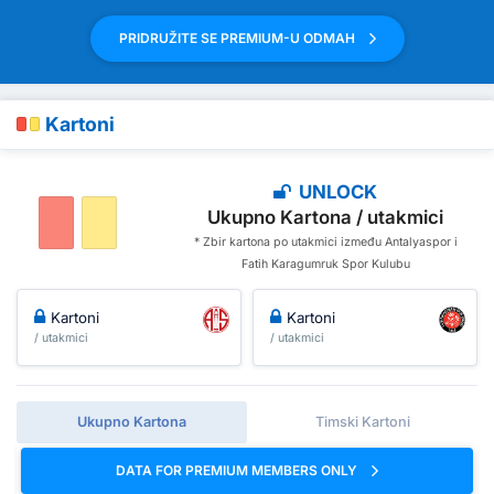
PRIDRUŽITE SE PREMIUM-U ODMAH
Kartoni
UNLOCK
Ukupno Kartona / utakmici
* Zbir kartona po utakmici između Antalyaspor i
Fatih Karagumruk Spor Kulubu
Kartoni
Kartoni
/ utakmici
/ utakmici
Ukupno Kartona
Timski Kartoni
DATA FOR PREMIUM MEMBERS ONLY