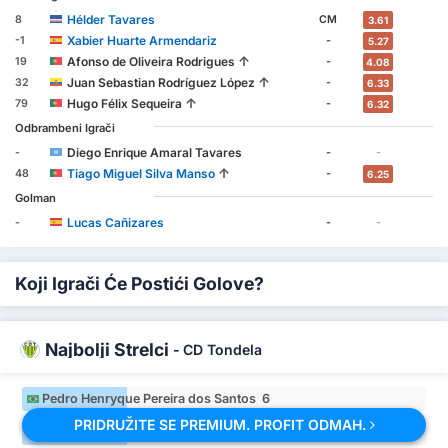
Hélder Tavares
8
CM
3.61
Xabier Huarte Armendariz
-1
-
5.27
↑
Afonso de Oliveira Rodrigues
19
-
4.08
↑
Juan Sebastian Rodríguez López
32
-
6.33
↑
Hugo Félix Sequeira
79
-
6.32
Odbrambeni Igrači
Diego Enrique Amaral Tavares
-
-
-
↑
Tiago Miguel Silva Manso
48
-
6.25
Golman
Lucas Cañizares
-
-
-
Koji Igrači Će Postići Golove?
Najbolji Strelci
-
CD Tondela
Pedro Henryque Pereira dos Santos 6
PRIDRUŽITE SE PREMIUM. PROFIT ODMAH.
Pedro Henryque Pereira dos Santos 6