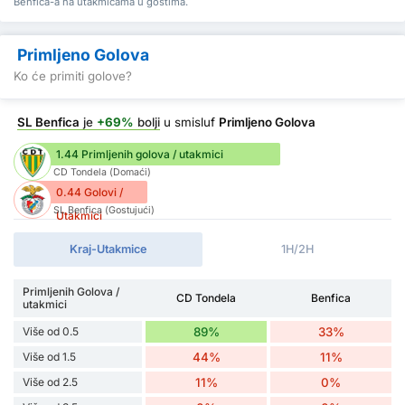
Benfica-a na utakmicama u gostima.
Primljeno Golova
Ko će primiti golove?
SL Benfica
je
+69%
bolji
u smisluf
Primljeno Golova
1.44 Primljenih golova / utakmici
CD Tondela (Domaći)
0.44 Golovi /
SL Benfica (Gostujući)
Utakmici
Kraj-Utakmice
1H/2H
Primljenih Golova /
CD Tondela
Benfica
utakmici
Više od 0.5
89%
33%
Više od 1.5
44%
11%
Više od 2.5
11%
0%