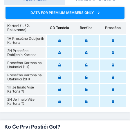
DATA FOR PREMIUM MEMBERS ONLY
Kartoni (1. / 2.
CD Tondela
Benfica
Prosečno
Poluvreme)
1H Prosečno Dobijenih
Kartona
2H Prosečno
Dobijenih Kartona
Prosečno Kartona na
Utakmici (1H)
Prosečno Kartona na
Utakmici (2H)
1H Je Imalo Više
Kartona %
2H Je Imalo Više
Kartona %
Ko Će Prvi Postići Gol?