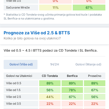
Više od 3.5
0%
0%
Sačuvane Mreže
11%
67%
* Statistika iz CD Tondela-ovog učinka primanja golova kod kuće i podataka
SL Benfica-a na utakmicama u gostima.
Prognoze za Više od 2.5 & BTTS
Koliko je bilo golova na ovoj utakmici?
Više od 0.5 ~ 4.5 i BTTS podaci za CD Tondela i SL Benfica.
Golovi (Više od)
1H/2H
Golovi (Manje od)
Golovi na Utakmici
CD Tondela
Benfica
Prosečno
Više od 0.5
89%
89%
89%
Više od 1.5
56%
78%
67%
Više od 2.5
44%
67%
56%
Više od 3.5
22%
22%
22%