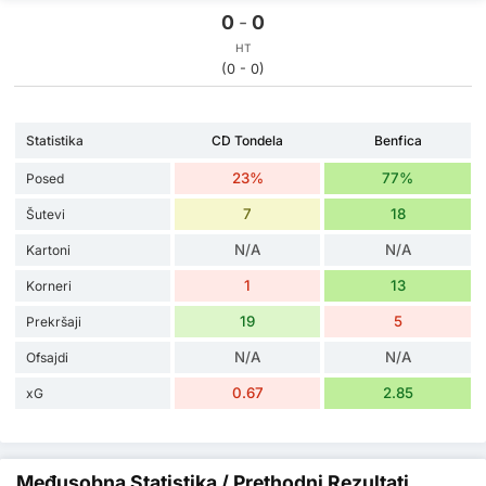
0
-
0
HT
(0 - 0)
Statistika
CD Tondela
Benfica
23%
77%
Posed
7
18
Šutevi
N/A
N/A
Kartoni
1
13
Korneri
19
5
Prekršaji
N/A
N/A
Ofsajdi
0.67
2.85
xG
Međusobna Statistika / Prethodni Rezultati