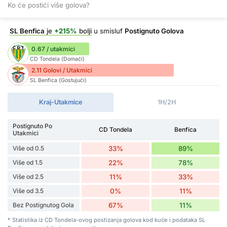
Ko će postići više golova?
SL Benfica
je
+215%
bolji
u smisluf
Postignuto Golova
0.67 / utakmici
CD Tondela (Domaći)
2.11 Golovi / Utakmici
SL Benfica (Gostujući)
Kraj-Utakmice
1H/2H
Postignuto Po
CD Tondela
Benfica
Utakmici
Više od 0.5
33%
89%
Više od 1.5
22%
78%
Više od 2.5
11%
33%
Više od 3.5
0%
11%
Bez Postignutog Gola
67%
11%
* Statistika iz CD Tondela-ovog postizanja golova kod kuće i podataka SL