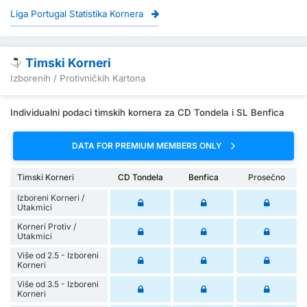
Liga Portugal Statistika Kornera
Timski Korneri
Izborenih / Protivničkih Kartona
Individualni podaci timskih kornera za CD Tondela i SL Benfica
DATA FOR PREMIUM MEMBERS ONLY
Timski Korneri
CD Tondela
Benfica
Prosečno
Izboreni Korneri /
Utakmici
Korneri Protiv /
Utakmici
Više od 2.5 - Izboreni
Korneri
Više od 3.5 - Izboreni
Korneri