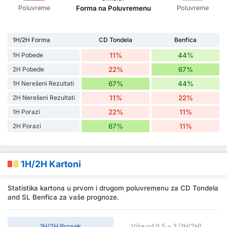
Poluvreme
Poluvreme
Forma na Poluvremenu
1H/2H Forma
CD Tondela
Benfica
1H Pobede
11%
44%
2H Pobede
22%
67%
1H Nerešeni Rezultati
67%
44%
2H Nerešeni Rezultati
11%
22%
1H Porazi
22%
11%
2H Porazi
67%
11%
1H/2H Kartoni
Statistika kartona u prvom i drugom poluvremenu za CD Tondela
and SL Benfica za vaše prognoze.
1H/2H Prosek
Više od 0.5 ~ 3 (1H/2H)