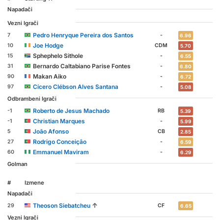
Napadači
Vezni Igrači
Pedro Henryque Pereira dos Santos
7
-
6.96
Joe Hodge
10
CDM
5.70
Sphephelo Sithole
15
-
6.55
Bernardo Caltabiano Parise Fontes
31
-
6.80
Makan Aiko
90
-
6.72
Cícero Clébson Alves Santana
97
-
5.08
Odbrambeni Igrači
Roberto de Jesus Machado
-1
RB
5.39
Christian Marques
-1
-
5.99
João Afonso
5
CB
2.85
Rodrigo Conceição
27
-
6.59
Emmanuel Maviram
60
-
6.29
Golman
#
Izmene
Napadači
↑
Theoson Siebatcheu
29
CF
6.65
Vezni Igrači