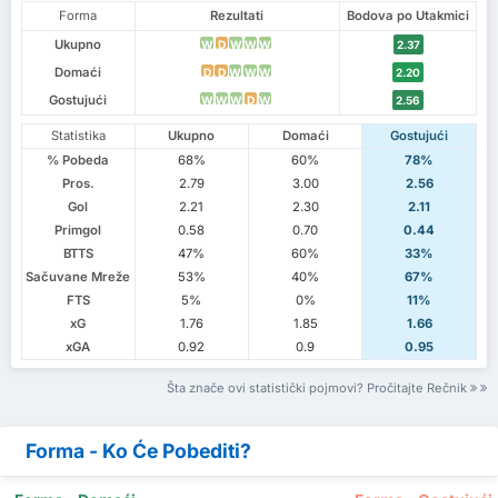
Forma
Rezultati
Bodova po Utakmici
Ukupno
W
D
W
W
W
2.37
Domaći
D
D
W
W
W
2.20
Gostujući
W
W
W
D
W
2.56
Statistika
Ukupno
Domaći
Gostujući
% Pobeda
68%
60%
78%
Pros.
2.79
3.00
2.56
Gol
2.21
2.30
2.11
Primgol
0.58
0.70
0.44
BTTS
47%
60%
33%
Sačuvane Mreže
53%
40%
67%
FTS
5%
0%
11%
xG
1.76
1.85
1.66
xGA
0.92
0.9
0.95
Šta znače ovi statistički pojmovi? Pročitajte Rečnik
Forma - Ko Će Pobediti?