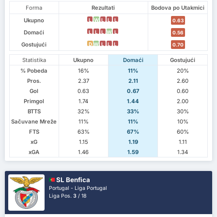
Forma
Rezultati
Bodova po Utakmici
Ukupno
L
W
L
L
L
0.63
Domaći
L
L
L
W
L
0.56
Gostujući
D
W
L
L
L
0.70
Statistika
Ukupno
Domaći
Gostujući
% Pobeda
16%
11%
20%
Pros.
2.37
2.11
2.60
Gol
0.63
0.67
0.60
Primgol
1.74
1.44
2.00
BTTS
32%
33%
30%
Sačuvane Mreže
11%
11%
10%
FTS
63%
67%
60%
xG
1.15
1.19
1.11
xGA
1.46
1.59
1.34
SL Benfica
Portugal - Liga Portugal
Liga Pos.
3
/ 18