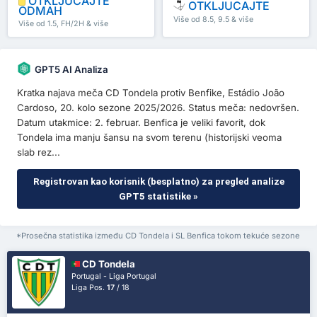
OTKLJUČAJTE
OTKLJUCAJTE
ODMAH
Više od 8.5, 9.5 & više
Više od 1.5, FH/2H & više
GPT5 AI Analiza
Kratka najava meča CD Tondela protiv Benfike, Estádio João
Cardoso, 20. kolo sezone 2025/2026. Status meča: nedovršen.
Datum utakmice: 2. februar. Benfica je veliki favorit, dok
Tondela ima manju šansu na svom terenu (historijski veoma
slab rez...
Registrovan kao korisnik (besplatno) za pregled analize
GPT5 statistike »
*Prosečna statistika između CD Tondela i SL Benfica tokom tekuće sezone
CD Tondela
Portugal - Liga Portugal
Liga Pos.
17
/ 18