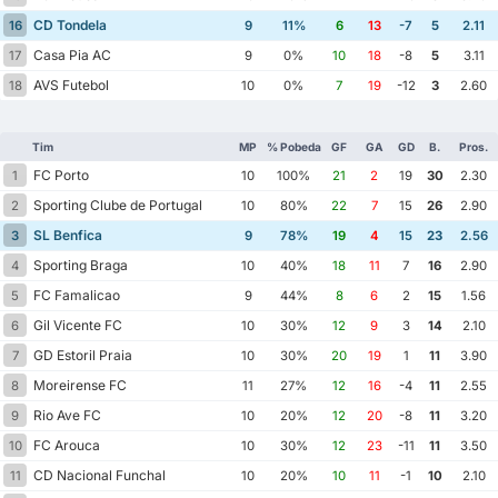
CD Tondela
16
9
11%
6
13
-7
5
2.11
Casa Pia AC
17
9
0%
10
18
-8
5
3.11
AVS Futebol
18
10
0%
7
19
-12
3
2.60
Tim
MP
% Pobeda
GF
GA
GD
B.
Pros.
FC Porto
1
10
100%
21
2
19
30
2.30
Sporting Clube de Portugal
2
10
80%
22
7
15
26
2.90
SL Benfica
3
9
78%
19
4
15
23
2.56
Sporting Braga
4
10
40%
18
11
7
16
2.90
FC Famalicao
5
9
44%
8
6
2
15
1.56
Gil Vicente FC
6
10
30%
12
9
3
14
2.10
GD Estoril Praia
7
10
30%
20
19
1
11
3.90
Moreirense FC
8
11
27%
12
16
-4
11
2.55
Rio Ave FC
9
10
20%
12
20
-8
11
3.20
FC Arouca
10
10
30%
12
23
-11
11
3.50
CD Nacional Funchal
11
10
20%
10
11
-1
10
2.10