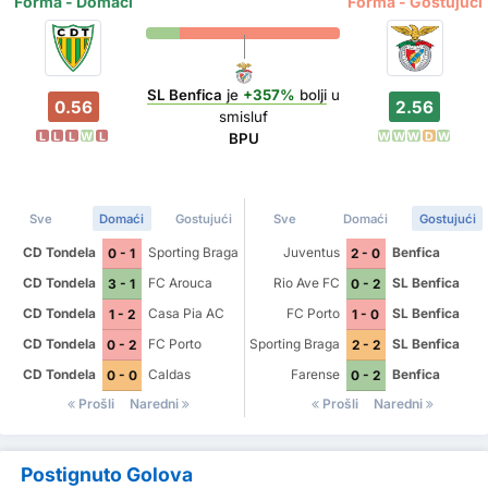
Forma - Domaći
Forma - Gostujući
SL Benfica
je
+357%
bolji
u
0.56
2.56
smisluf
L
L
L
W
L
W
W
W
D
W
BPU
Sve
Domaći
Gostujući
Sve
Domaći
Gostujući
CD Tondela
Sporting Braga
Juventus
Benfica
0 - 1
2 - 0
CD Tondela
FC Arouca
Rio Ave FC
SL Benfica
3 - 1
0 - 2
CD Tondela
Casa Pia AC
FC Porto
SL Benfica
1 - 2
1 - 0
CD Tondela
FC Porto
Sporting Braga
SL Benfica
0 - 2
2 - 2
CD Tondela
Caldas
Farense
Benfica
0 - 0
0 - 2
Prošli
Naredni
Prošli
Naredni
Postignuto Golova