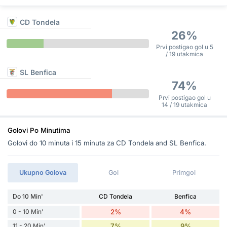
CD Tondela
26%
Prvi postigao gol u 5
/ 19 utakmica
SL Benfica
74%
Prvi postigao gol u
14 / 19 utakmica
Golovi Po Minutima
Golovi do 10 minuta i 15 minuta za CD Tondela and SL Benfica.
Ukupno Golova
Gol
Primgol
Do 10 Min'
CD Tondela
Benfica
0 - 10 Min'
2%
4%
11 - 20 Min'
7%
9%