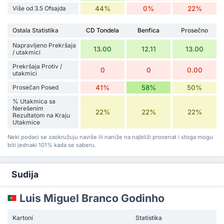
Više od 3.5 Ofsajda
44%
0%
22%
Ostala Statistika
CD Tondela
Benfica
Prosečno
Napravljeno Prekršaja
13.00
12.11
13.00
/ utakmici
Prekršaja Protiv /
0
0
0.00
utakmici
Prosečan Posed
41%
58%
50%
% Utakmica sa
Nerešenim
22%
22%
22%
Rezultatom na Kraju
Utakmice
Neki podaci se zaokružuju naviše ili naniže na najbliži procenat i stoga mogu
biti jednaki 101% kada se saberu.
Sudija
Luis Miguel Branco Godinho
Kartoni
Statistika