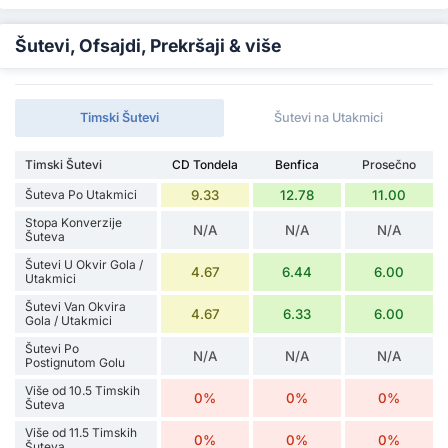
Šutevi, Ofsajdi, Prekršaji & više
Timski Šutevi
Šutevi na Utakmici
Timski Šutevi
CD Tondela
Benfica
Prosečno
Šuteva Po Utakmici
9.33
12.78
11.00
Stopa Konverzije
N/A
N/A
N/A
Šuteva
Šutevi U Okvir Gola /
4.67
6.44
6.00
Utakmici
Šutevi Van Okvira
4.67
6.33
6.00
Gola / Utakmici
Šutevi Po
N/A
N/A
N/A
Postignutom Golu
Više od 10.5 Timskih
0%
0%
0%
Šuteva
Više od 11.5 Timskih
0%
0%
0%
Šuteva