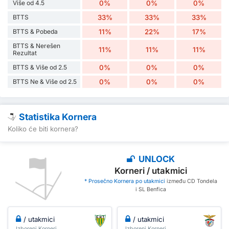
Više od 4.5
0%
0%
0%
BTTS
33%
33%
33%
BTTS & Pobeda
11%
22%
17%
BTTS & Nerešen
11%
11%
11%
Rezultat
BTTS & Više od 2.5
0%
0%
0%
BTTS Ne & Više od 2.5
0%
0%
0%
Statistika Kornera
Koliko će biti kornera?
UNLOCK
Korneri / utakmici
* Prosečno Kornera po utakmici
između CD Tondela
i SL Benfica
/ utakmici
/ utakmici
Izboreni Korneri
Izboreni Korneri