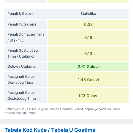
Penali & Golovi
Statistika
Penali / Utakmici
0.28
Penali Domaćeg Tima
0.16
/ Utakmici
Penali Gostujućeg
0.13
Tima / Utakmici
Golovi / Utakmici
2.61 Golovi
Postignuti Golovi
1.48 Golovi
Domaćeg Tima
Postignuti Golovi
1.13 Golovi
Gostujućeg Tima
Statistika sudije (Luis Miguel Branco Godinho) koristi najnovije podatke. Nisu
podaci pre-utakmice.
Tabela Kod Kuće / Tabela U Gostima