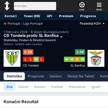
LIGE
MENI
Korneri
Тенис (EN)
API
Premium
Prognoza
/
Liga Portugal
Poslednji H2H
Portugal
1 February 2026 - 8:30pm (Europe/London)
CD Tondela protiv SL Benfica
Statistika, Podaci & Direktni Susreti
Stadion -
Estádio João Cardoso
0.56
2.56
L
L
W
L
W
W
D
W
CD Tondela
SL Benfica
Statistika
Prognoze
Sastavi
Stanje Na Tabeli
Kvot
Sve
Golovi
Korneri
Kartoni
Poluvreme
Igrači
Konačni Rezultat