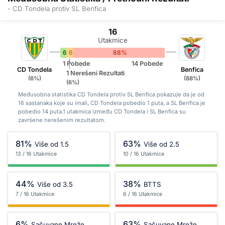
- CD Tondela protiv SL Benfica
16
Utakmice
6%
6%
88%
1 Pobede
14 Pobede
CD Tondela
Benfica
1 Nerešeni Rezultati
(6%)
(88%)
(6%)
Međusobna statistika CD Tondela protiv SL Benfica pokazuje da je od
16 sastanaka koje su imali, CD Tondela pobedio 1 puta, a SL Benfica je
pobedio 14 puta.1 utakmica između CD Tondela i SL Benfica su
završene nerešenim rezultatom.
81%
63%
Više od 1.5
Više od 2.5
13 / 16 Utakmice
10 / 16 Utakmice
44%
38%
Više od 3.5
BTTS
7 / 16 Utakmice
6 / 16 Utakmice
6%
63%
Sačuvane Mreže
Sačuvane Mreže