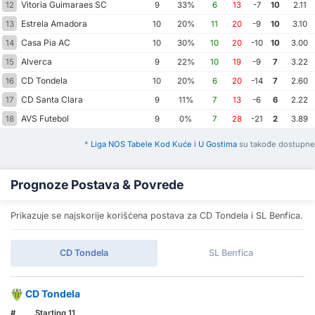
Vitoria Guimaraes SC
12
9
33%
6
13
-7
10
2.11
Estrela Amadora
13
10
20%
11
20
-9
10
3.10
Casa Pia AC
14
10
30%
10
20
-10
10
3.00
Alverca
15
9
22%
10
19
-9
7
3.22
CD Tondela
16
10
20%
6
20
-14
7
2.60
CD Santa Clara
17
9
11%
7
13
-6
6
2.22
AVS Futebol
18
9
0%
7
28
-21
2
3.89
*
Liga NOS Tabele Kod Kuće i U Gostima
su takođe dostupne
Prognoze Postava & Povrede
Prikazuje se najskorije korišćena postava za CD Tondela i SL Benfica.
CD Tondela
SL Benfica
CD Tondela
#
Starting 11