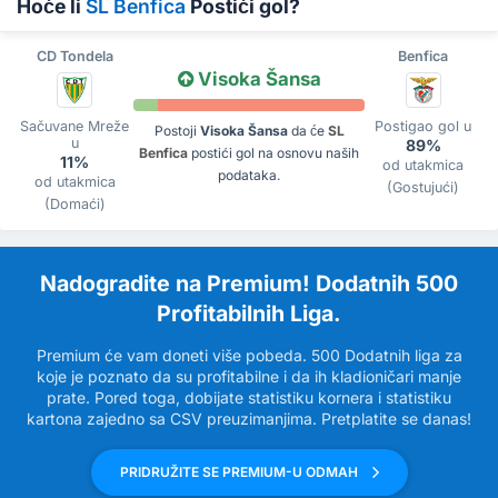
Hoće li
SL Benfica
Postići gol?
CD Tondela
Benfica
Visoka Šansa
Sačuvane Mreže
Postigao gol u
Postoji
Visoka Šansa
da će
SL
u
89%
Benfica
postići gol na osnovu naših
11%
od utakmica
podataka.
od utakmica
(Gostujući)
(Domaći)
Nadogradite na Premium! Dodatnih 500
Profitabilnih Liga.
Premium će vam doneti više pobeda. 500 Dodatnih liga za
koje je poznato da su profitabilne i da ih kladioničari manje
prate. Pored toga, dobijate statistiku kornera i statistiku
kartona zajedno sa CSV preuzimanjima. Pretplatite se danas!
PRIDRUŽITE SE PREMIUM-U ODMAH