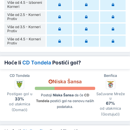
Više od 4.5 - Izboreni
Korneri
Više od 2.5 - Korneri
Protiv
Više od 3.5 - Korneri
Protiv
Više od 4.5 - Korneri
Protiv
Hoće li
CD Tondela
Postići gol?
CD Tondela
Benfica
Niska Šansa
Postigao gol u
Sačuvane Mreže
Postoji
Niska Šansa
da će
CD
u
33%
Tondela
postići gol na osnovu naših
67%
od utakmica
podataka.
od utakmica
(Domaći)
(Gostujući)