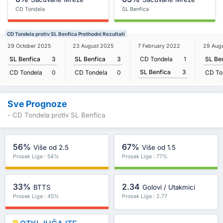
CD Tondela
SL Benfica
CD Tondela protiv SL Benfica Prethodni Rezultati
29 October 2025
23 August 2025
7 February 2022
29 Augu
SL Benfica
3
SL Benfica
3
CD Tondela
1
SL Be
SL Benfica
3
CD Tondela
0
CD Tondela
0
CD To
Sve Prognoze
- CD Tondela protiv SL Benfica
56%
67%
Više od 2.5
Više od 1.5
Prosek Lige : 54%
Prosek Lige : 77%
33%
2.34
BTTS
Golovi / Utakmici
Prosek Lige : 45%
Prosek Lige : 2.77