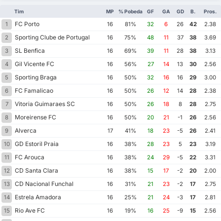
Tim
MP
% Pobeda
GF
GA
GD
B.
Pros.
FC Porto
1
16
81%
32
6
26
42
2.38
Sporting Clube de Portugal
2
16
75%
48
11
37
38
3.69
SL Benfica
3
16
69%
39
11
28
38
3.13
Gil Vicente FC
4
16
56%
27
14
13
30
2.56
Sporting Braga
5
16
50%
32
16
16
29
3.00
FC Famalicao
6
16
50%
26
12
14
28
2.38
Vitoria Guimaraes SC
7
16
50%
26
18
8
28
2.75
Moreirense FC
8
16
50%
20
21
-1
26
2.56
Alverca
9
17
41%
18
23
-5
26
2.41
GD Estoril Praia
10
16
38%
28
23
5
23
3.19
FC Arouca
11
16
38%
24
29
-5
22
3.31
CD Santa Clara
12
16
38%
15
17
-2
20
2.00
CD Nacional Funchal
13
16
31%
21
23
-2
17
2.75
Estrela Amadora
14
16
25%
21
24
-3
17
2.81
Rio Ave FC
15
16
19%
16
25
-9
15
2.56