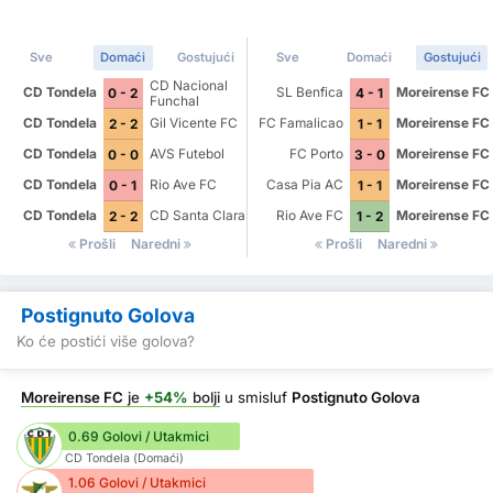
Sve
Domaći
Gostujući
Sve
Domaći
Gostujući
CD Nacional
CD Tondela
SL Benfica
Moreirense FC
0 - 2
4 - 1
Funchal
CD Tondela
Gil Vicente FC
FC Famalicao
Moreirense FC
2 - 2
1 - 1
CD Tondela
AVS Futebol
FC Porto
Moreirense FC
0 - 0
3 - 0
CD Tondela
Rio Ave FC
Casa Pia AC
Moreirense FC
0 - 1
1 - 1
CD Tondela
CD Santa Clara
Rio Ave FC
Moreirense FC
2 - 2
1 - 2
Prošli
Naredni
Prošli
Naredni
Postignuto Golova
Ko će postići više golova?
Moreirense FC
je
+54%
bolji
u smisluf
Postignuto Golova
0.69 Golovi / Utakmici
CD Tondela (Domaći)
1.06 Golovi / Utakmici