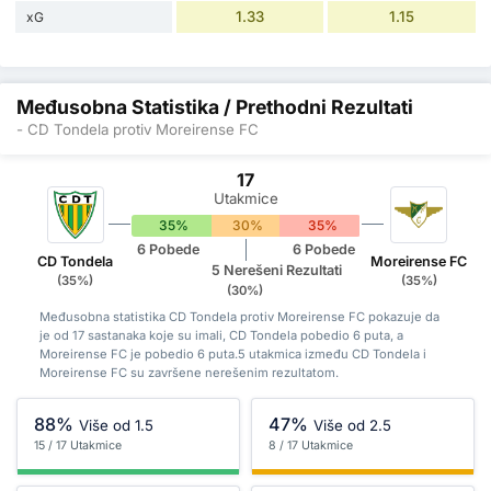
1.33
1.15
xG
Međusobna Statistika / Prethodni Rezultati
- CD Tondela protiv Moreirense FC
17
Utakmice
35%
30%
35%
6 Pobede
6 Pobede
CD Tondela
Moreirense FC
5 Nerešeni Rezultati
(35%)
(35%)
(30%)
Međusobna statistika CD Tondela protiv Moreirense FC pokazuje da
je od 17 sastanaka koje su imali, CD Tondela pobedio 6 puta, a
Moreirense FC je pobedio 6 puta.5 utakmica između CD Tondela i
Moreirense FC su završene nerešenim rezultatom.
88%
47%
Više od 1.5
Više od 2.5
15 / 17 Utakmice
8 / 17 Utakmice