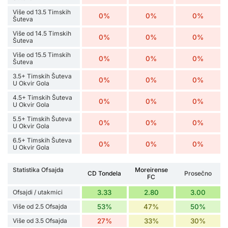
Više od 13.5 Timskih
0%
0%
0%
Šuteva
Više od 14.5 Timskih
0%
0%
0%
Šuteva
Više od 15.5 Timskih
0%
0%
0%
Šuteva
3.5+ Timskih Šuteva
0%
0%
0%
U Okvir Gola
4.5+ Timskih Šuteva
0%
0%
0%
U Okvir Gola
5.5+ Timskih Šuteva
0%
0%
0%
U Okvir Gola
6.5+ Timskih Šuteva
0%
0%
0%
U Okvir Gola
Statistika Ofsajda
Moreirense
CD Tondela
Prosečno
FC
Ofsajdi / utakmici
3.33
2.80
3.00
Više od 2.5 Ofsajda
53%
47%
50%
Više od 3.5 Ofsajda
27%
33%
30%