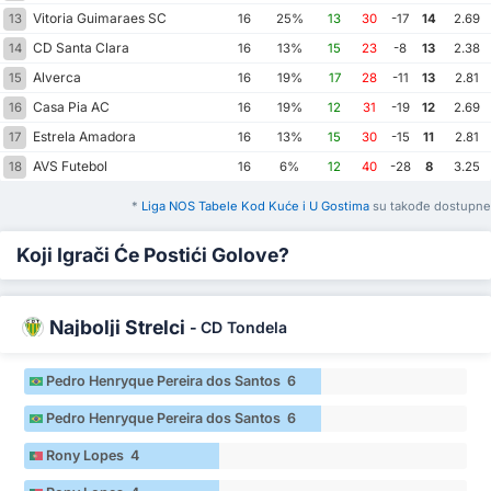
Vitoria Guimaraes SC
13
16
25%
13
30
-17
14
2.69
CD Santa Clara
14
16
13%
15
23
-8
13
2.38
Alverca
15
16
19%
17
28
-11
13
2.81
Casa Pia AC
16
16
19%
12
31
-19
12
2.69
Estrela Amadora
17
16
13%
15
30
-15
11
2.81
AVS Futebol
18
16
6%
12
40
-28
8
3.25
*
Liga NOS Tabele Kod Kuće i U Gostima
su takođe dostupne
Koji Igrači Će Postići Golove?
Najbolji Strelci
-
CD Tondela
Pedro Henryque Pereira dos Santos 6
Pedro Henryque Pereira dos Santos 6
Rony Lopes 4