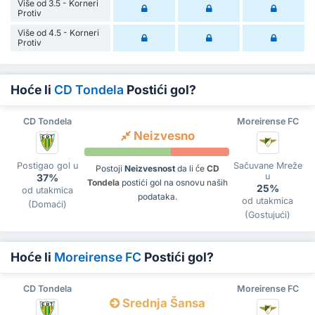
Više od 3.5 - Korneri
Protiv
Više od 4.5 - Korneri
Protiv
Hoće li
CD Tondela
Postići gol?
CD Tondela
Moreirense FC
Neizvesno
Postigao gol u
Sačuvane Mreže
Postoji
Neizvesnost
da li će
CD
u
37%
Tondela
postići gol na osnovu naših
25%
od utakmica
podataka.
od utakmica
(Domaći)
(Gostujući)
Hoće li
Moreirense FC
Postići gol?
CD Tondela
Moreirense FC
Srednja Šansa