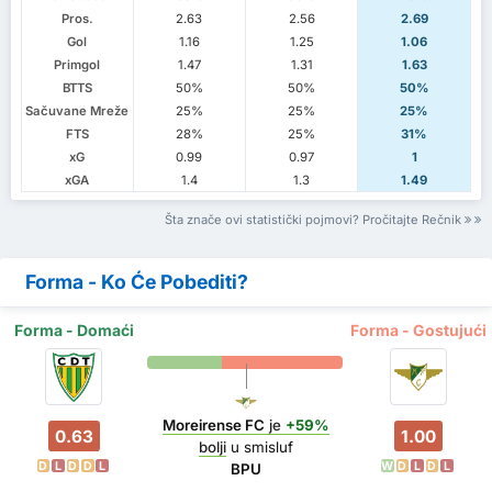
Pros.
2.63
2.56
2.69
Gol
1.16
1.25
1.06
Primgol
1.47
1.31
1.63
BTTS
50%
50%
50%
Sačuvane Mreže
25%
25%
25%
FTS
28%
25%
31%
xG
0.99
0.97
1
xGA
1.4
1.3
1.49
Šta znače ovi statistički pojmovi? Pročitajte Rečnik
Forma - Ko Će Pobediti?
Forma - Domaći
Forma - Gostujući
Moreirense FC
je
+59%
0.63
1.00
bolji
u smisluf
D
L
D
D
L
W
D
L
D
L
BPU