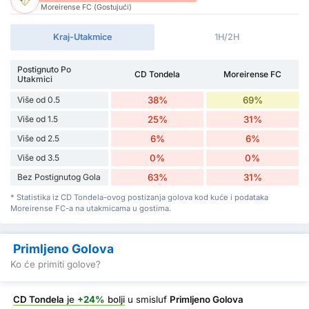
Moreirense FC (Gostujući)
Kraj-Utakmice
1H/2H
Postignuto Po
CD Tondela
Moreirense FC
Utakmici
Više od 0.5
38%
69%
Više od 1.5
25%
31%
Više od 2.5
6%
6%
Više od 3.5
0%
0%
Bez Postignutog Gola
63%
31%
* Statistika iz CD Tondela-ovog postizanja golova kod kuće i podataka
Moreirense FC-a na utakmicama u gostima.
Primljeno Golova
Ko će primiti golove?
CD Tondela
je
+24%
bolji
u smisluf
Primljeno Golova