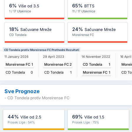
6%
65%
Više od 3.5
BTTS
1 / 17 Utakmice
11 / 17 Utakmice
18%
24%
Sačuvane Mreže
Sačuvane Mreže
CD Tondela
Moreirense FC
CD Tondela protiv Moreirense FC Prethodni Rezultati
14 November 2022
11 January 2026
29 April 2023
16 Apri
CD Tondela
1
Moreirense FC
1
Moreirense FC
2
Morei
Moreirense FC
1
CD Tondela
0
CD Tondela
1
CD To
Sve Prognoze
- CD Tondela protiv Moreirense FC
44%
69%
Više od 2.5
Više od 1.5
Prosek Lige : 54%
Prosek Lige : 75%