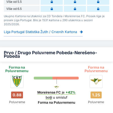
Više od 5.5
Više od 6.5
Ukupno Kartona na Utakmici za CD Tondela i Moreirense FC. Prosek lige je
prosek Liga Portugal. Bilo je 1531 kartona u 290 utakmica u sezoni
2025/2026.
Liga Portugal Statistika Žutih / Crvenih Kartona
Prvo / Drugo Poluvreme Pobeda-Nerešeno-
Pobeda
Forma na
Forma na
Poluvremenu
Poluvremenu
Moreirense FC
je
+42%
0.88
1.25
bolji
u smisluf
Poluvreme
Poluvreme
Forma na Poluvremenu