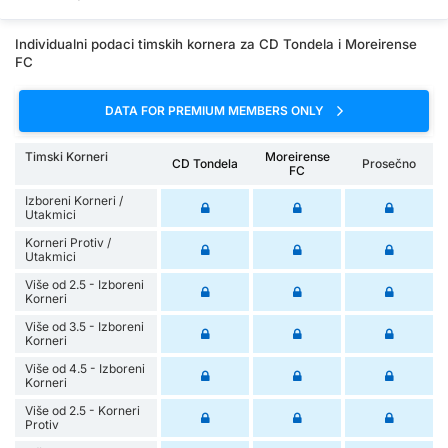
Individualni podaci timskih kornera za CD Tondela i Moreirense
FC
DATA FOR PREMIUM MEMBERS ONLY
Timski Korneri
Moreirense
CD Tondela
Prosečno
FC
Izboreni Korneri /
Utakmici
Korneri Protiv /
Utakmici
Više od 2.5 - Izboreni
Korneri
Više od 3.5 - Izboreni
Korneri
Više od 4.5 - Izboreni
Korneri
Više od 2.5 - Korneri
Protiv