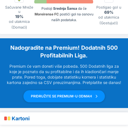
Sačuvane Mreže
Postigao gol u
Postoji
Srednja Šansa
da će
u
69%
Moreirense FC
postići gol na osnovu
19%
od utakmica
naših podataka.
od utakmica
(Gostujući)
(Domaći)
Nadogradite na Premium! Dodatnih 500
Profitabilnih Liga.
Premium će vam doneti više pobeda. 500 Dodatnih liga za
koje je poznato da su profitabilne i da ih kladioničari manje
prate. Pored toga, dobijate statistiku kornera i statistiku
kartona zajedno sa CSV preuzimanjima. Pretplatite se danas!
PRIDRUŽITE SE PREMIUM-U ODMAH
Kartoni