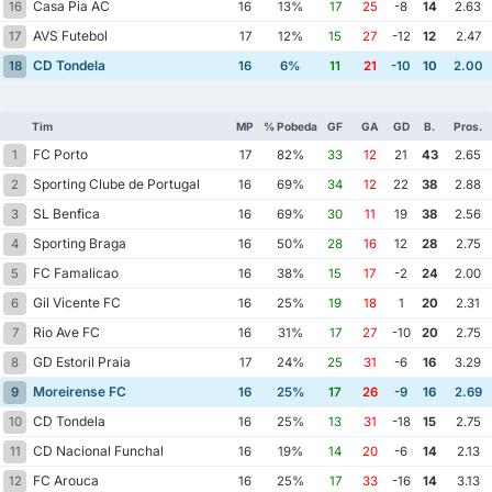
Casa Pia AC
16
16
13%
17
25
-8
14
2.63
AVS Futebol
17
17
12%
15
27
-12
12
2.47
CD Tondela
18
16
6%
11
21
-10
10
2.00
Tim
MP
% Pobeda
GF
GA
GD
B.
Pros.
FC Porto
1
17
82%
33
12
21
43
2.65
Sporting Clube de Portugal
2
16
69%
34
12
22
38
2.88
SL Benfica
3
16
69%
30
11
19
38
2.56
Sporting Braga
4
16
50%
28
16
12
28
2.75
FC Famalicao
5
16
38%
15
17
-2
24
2.00
Gil Vicente FC
6
16
25%
19
18
1
20
2.31
Rio Ave FC
7
16
31%
17
27
-10
20
2.75
GD Estoril Praia
8
17
24%
25
31
-6
16
3.29
Moreirense FC
9
16
25%
17
26
-9
16
2.69
CD Tondela
10
16
25%
13
31
-18
15
2.75
CD Nacional Funchal
11
16
19%
14
20
-6
14
2.13
FC Arouca
12
16
25%
17
33
-16
14
3.13