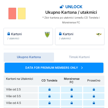
UNLOCK
Ukupno Kartona / utakmici
* Zbir kartona po utakmici između CD Tondela i
Moreirense FC
Kartoni
Kartoni
/ utakmici
/ utakmici
Ukupno Kartona
Timski Kartoni
DATA FOR PREMIUM MEMBERS ONLY
Kartoni na Utakmici
Moreirense
CD Tondela
Prosečno
FC
Više od 2.5
Više od 3.5
Više od 4.5