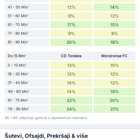
41 - 50 Min'
12%
14%
51 - 60 Min'
9%
12%
61 - 70 Min'
17%
15%
71 - 80 Min'
9%
8%
81 - 90 Min'
20%
18%
Do 15 Min'
CD Tondela
Moreirense FC
0 - 15 Min'
13%
15%
16 - 30 Min'
12%
12%
31 - 45 Min'
14%
12%
46 - 60 Min'
14%
19%
61 - 75 Min'
22%
20%
76 - 90 Min'
24%
21%
45' i 90' uključuju golove u zaustavnom vremenu.
Šutevi, Ofsajdi, Prekršaji & više