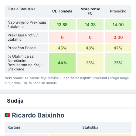
Ostala Statistika
Moreirense
CD Tondela
Prosečno
FC
Napravljeno Prekršaja
13.88
14.38
14.00
/ utakmici
Prekršaja Protiv /
0
0
0.00
utakmici
Prosečan Posed
45%
48%
47%
% Utakmica sa
Nerešenim
44%
25%
35%
Rezultatom na Kraju
Utakmice
Neki podaci se zaokružuju naviše ili naniže na najbliži procenat i stoga mogu
biti jednaki 101% kada se saberu.
Sudija
Ricardo Baixinho
Kartoni
Statistika