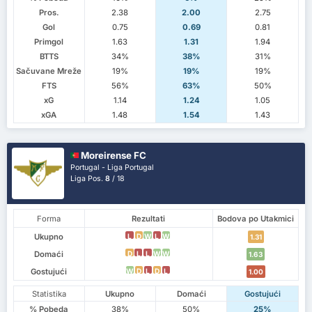
Pros.
2.38
2.00
2.75
Gol
0.75
0.69
0.81
Primgol
1.63
1.31
1.94
BTTS
34%
38%
31%
Sačuvane Mreže
19%
19%
19%
FTS
56%
63%
50%
xG
1.14
1.24
1.05
xGA
1.48
1.54
1.43
Moreirense FC
Portugal - Liga Portugal
Liga Pos.
8
/ 18
Forma
Rezultati
Bodova po Utakmici
Ukupno
L
D
W
L
W
1.31
Domaći
D
L
L
W
W
1.63
Gostujući
W
D
L
D
L
1.00
Statistika
Ukupno
Domaći
Gostujući
% Pobeda
38%
50%
25%