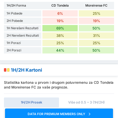
1H/2H Forma
CD Tondela
Moreirense FC
1H Pobede
6%
25%
2H Pobede
19%
19%
1H Nerešeni Rezultati
69%
50%
2H Nerešeni Rezultati
38%
31%
1H Porazi
25%
25%
2H Porazi
44%
50%
1H/2H Kartoni
Statistika kartona u prvom i drugom poluvremenu za CD Tondela
and Moreirense FC za vaše prognoze.
1H/2H Prosek
Više od 0.5 ~ 3 (1H/2H)
DATA FOR PREMIUM MEMBERS ONLY