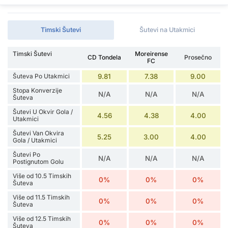
Timski Šutevi
Šutevi na Utakmici
Timski Šutevi
Moreirense
CD Tondela
Prosečno
FC
Šuteva Po Utakmici
9.81
7.38
9.00
Stopa Konverzije
N/A
N/A
N/A
Šuteva
Šutevi U Okvir Gola /
4.56
4.38
4.00
Utakmici
Šutevi Van Okvira
5.25
3.00
4.00
Gola / Utakmici
Šutevi Po
N/A
N/A
N/A
Postignutom Golu
Više od 10.5 Timskih
0%
0%
0%
Šuteva
Više od 11.5 Timskih
0%
0%
0%
Šuteva
Više od 12.5 Timskih
0%
0%
0%
Šuteva