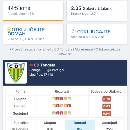
44%
2.35
BTTS
Golovi / Utakmici
Prosek Lige : 48%
Prosek Lige : 2.7
OTKLJUČAJTE
OTKLJUCAJTE
ODMAH
Više od 8.5, 9.5 & više
Više od 1.5, FH/2H & više
*Prosečna statistika između CD Tondela i Moreirense FC tokom tekuće
sezone
CD Tondela
Portugal - Liga Portugal
Liga Pos.
17
/ 18
Forma
Rezultati
Bodova po Utakmici
Ukupno
D
L
L
D
W
0.78
Domaći
D
L
D
D
L
0.63
Gostujući
W
L
L
D
W
0.94
Statistika
Ukupno
Domaći
Gostujući
% Pobeda
16%
6%
25%