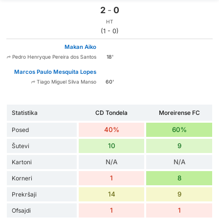
2
-
0
HT
(1 - 0)
Makan Aiko
18'
Pedro Henryque Pereira dos Santos
Marcos Paulo Mesquita Lopes
60'
Tiago Miguel Silva Manso
Statistika
CD Tondela
Moreirense FC
40%
60%
Posed
10
9
Šutevi
N/A
N/A
Kartoni
1
8
Korneri
14
9
Prekršaji
1
1
Ofsajdi