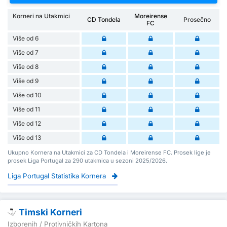
Korneri na Utakmici
Moreirense
CD Tondela
Prosečno
FC
Više od 6
Više od 7
Više od 8
Više od 9
Više od 10
Više od 11
Više od 12
Više od 13
Ukupno Kornera na Utakmici za CD Tondela i Moreirense FC. Prosek lige je
prosek Liga Portugal za 290 utakmica u sezoni 2025/2026.
Liga Portugal Statistika Kornera
Timski Korneri
Izborenih / Protivničkih Kartona