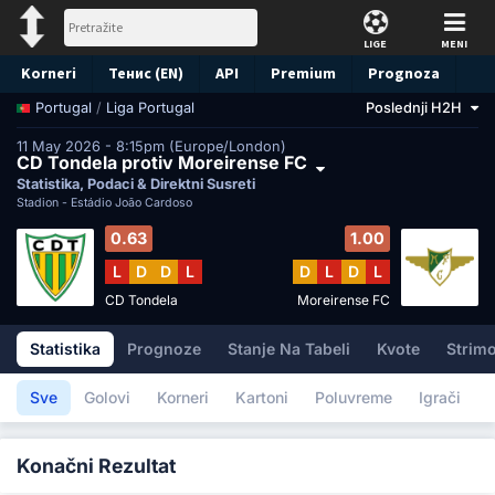
LIGE
MENI
Korneri
Тенис (EN)
API
Premium
Prognoza
/
Liga Portugal
Poslednji H2H
Portugal
11 May 2026 - 8:15pm (Europe/London)
CD Tondela protiv Moreirense FC
Statistika, Podaci & Direktni Susreti
Stadion -
Estádio João Cardoso
0.63
1.00
L
D
D
L
D
L
D
L
CD Tondela
Moreirense FC
Statistika
Prognoze
Stanje Na Tabeli
Kvote
Strimo
Sve
Golovi
Korneri
Kartoni
Poluvreme
Igrači
Konačni Rezultat