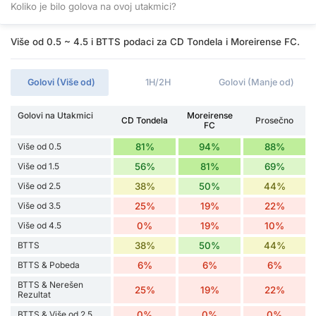
Koliko je bilo golova na ovoj utakmici?
Više od 0.5 ~ 4.5 i BTTS podaci za CD Tondela i Moreirense FC.
Golovi (Više od)
1H/2H
Golovi (Manje od)
Golovi na Utakmici
Moreirense
CD Tondela
Prosečno
FC
Više od 0.5
81%
94%
88%
Više od 1.5
56%
81%
69%
Više od 2.5
38%
50%
44%
Više od 3.5
25%
19%
22%
Više od 4.5
0%
19%
10%
BTTS
38%
50%
44%
BTTS & Pobeda
6%
6%
6%
BTTS & Nerešen
25%
19%
22%
Rezultat
BTTS & Više od 2.5
0%
0%
0%