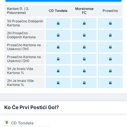
Kartoni (1. / 2.
Moreirense
CD Tondela
Prosečno
Poluvreme)
FC
1H Prosečno Dobijenih
Kartona
2H Prosečno
Dobijenih Kartona
Prosečno Kartona na
Utakmici (1H)
Prosečno Kartona na
Utakmici (2H)
1H Je Imalo Više
Kartona %
2H Je Imalo Više
Kartona %
Ko Će Prvi Postići Gol?
CD Tondela