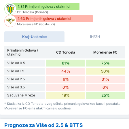
1.31 Primljenih golova / utakmici
CD Tondela (Domaći)
1.63 Primljenih golova / utakmici
Moreirense FC (Gostujući)
Kraj-Utakmice
1H/2H
Primljenih Golova /
CD Tondela
Moreirense FC
utakmici
Više od 0.5
81%
75%
Više od 1.5
44%
50%
Više od 2.5
6%
31%
Više od 3.5
0%
6%
Sačuvane Mreže
19%
25%
* Statistika iz CD Tondela-ovog učinka primanja golova kod kuće i podataka
Moreirense FC-a na utakmicama u gostima.
Prognoze za Više od 2.5 & BTTS