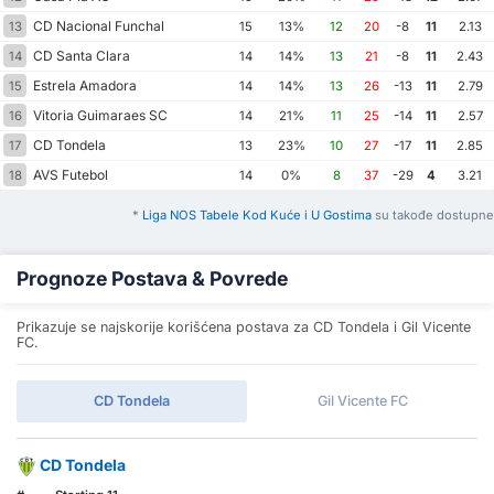
CD Nacional Funchal
13
15
13%
12
20
-8
11
2.13
CD Santa Clara
14
14
14%
13
21
-8
11
2.43
Estrela Amadora
15
14
14%
13
26
-13
11
2.79
Vitoria Guimaraes SC
16
14
21%
11
25
-14
11
2.57
CD Tondela
17
13
23%
10
27
-17
11
2.85
AVS Futebol
18
14
0%
8
37
-29
4
3.21
*
Liga NOS Tabele Kod Kuće i U Gostima
su takođe dostupne
Prognoze Postava & Povrede
Prikazuje se najskorije korišćena postava za CD Tondela i Gil Vicente
FC.
CD Tondela
Gil Vicente FC
CD Tondela