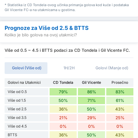
* Statistika iz CD Tondela-ovog učinka primanja golova kod kuće i podataka
Gil Vicente FC-a na utakmicama u gostima.
Prognoze za Više od 2.5 & BTTS
Koliko je bilo golova na ovoj utakmici?
Više od 0.5 ~ 4.5 i BTTS podaci za CD Tondela i Gil Vicente FC.
Golovi (Više od)
1H/2H
Golovi (Manje od)
Golovi na Utakmici
CD Tondela
Gil Vicente
Prosečno
Više od 0.5
79%
86%
83%
Više od 1.5
50%
71%
61%
Više od 2.5
36%
50%
43%
Više od 3.5
21%
29%
25%
Više od 4.5
0%
0%
0%
BTTS
36%
50%
43%