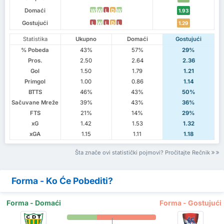
Domaći
W
W
L
D
W
1.93
Gostujući
L
W
L
D
L
1.29
Statistika
Ukupno
Domaći
Gostujući
% Pobeda
43%
57%
29%
Pros.
2.50
2.64
2.36
Gol
1.50
1.79
1.21
Primgol
1.00
0.86
1.14
BTTS
46%
43%
50%
Sačuvane Mreže
39%
43%
36%
FTS
21%
14%
29%
xG
1.42
1.53
1.32
xGA
1.15
1.11
1.18
Šta znače ovi statistički pojmovi? Pročitajte Rečnik
Forma - Ko Će Pobediti?
Forma - Domaći
Forma - Gostujući