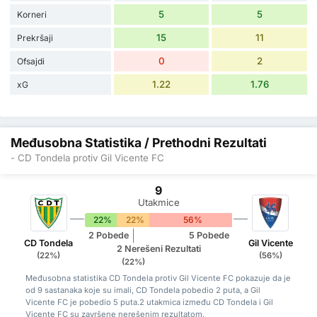
5
5
Korneri
15
11
Prekršaji
0
2
Ofsajdi
1.22
1.76
xG
Međusobna Statistika / Prethodni Rezultati
- CD Tondela protiv Gil Vicente FC
9
Utakmice
22%
22%
56%
2 Pobede
5 Pobede
CD Tondela
Gil Vicente
2 Nerešeni Rezultati
(22%)
(56%)
(22%)
Međusobna statistika CD Tondela protiv Gil Vicente FC pokazuje da je
od 9 sastanaka koje su imali, CD Tondela pobedio 2 puta, a Gil
Vicente FC je pobedio 5 puta.2 utakmica između CD Tondela i Gil
Vicente FC su završene nerešenim rezultatom.