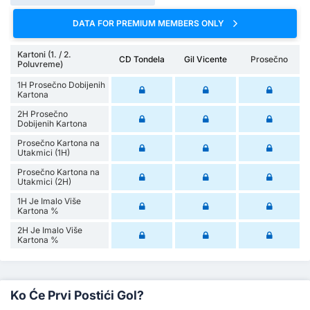
DATA FOR PREMIUM MEMBERS ONLY
Kartoni (1. / 2.
CD Tondela
Gil Vicente
Prosečno
Poluvreme)
1H Prosečno Dobijenih
Kartona
2H Prosečno
Dobijenih Kartona
Prosečno Kartona na
Utakmici (1H)
Prosečno Kartona na
Utakmici (2H)
1H Je Imalo Više
Kartona %
2H Je Imalo Više
Kartona %
Ko Će Prvi Postići Gol?