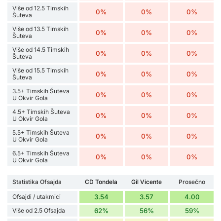
Više od 12.5 Timskih
0%
0%
0%
Šuteva
Više od 13.5 Timskih
0%
0%
0%
Šuteva
Više od 14.5 Timskih
0%
0%
0%
Šuteva
Više od 15.5 Timskih
0%
0%
0%
Šuteva
3.5+ Timskih Šuteva
0%
0%
0%
U Okvir Gola
4.5+ Timskih Šuteva
0%
0%
0%
U Okvir Gola
5.5+ Timskih Šuteva
0%
0%
0%
U Okvir Gola
6.5+ Timskih Šuteva
0%
0%
0%
U Okvir Gola
Statistika Ofsajda
CD Tondela
Gil Vicente
Prosečno
Ofsajdi / utakmici
3.54
3.57
4.00
Više od 2.5 Ofsajda
62%
56%
59%