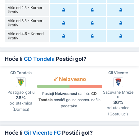
Više od 2.5 - Korneri
Protiv
Više od 3.5 - Korneri
Protiv
Više od 4.5 - Korneri
Protiv
Hoće li
CD Tondela
Postići gol?
CD Tondela
Gil Vicente
Neizvesno
Postigao gol u
Sačuvane Mreže
Postoji
Neizvesnost
da li će
CD
u
36%
Tondela
postići gol na osnovu naših
36%
od utakmica
podataka.
od utakmica
(Domaći)
(Gostujući)
Hoće li
Gil Vicente FC
Postići gol?