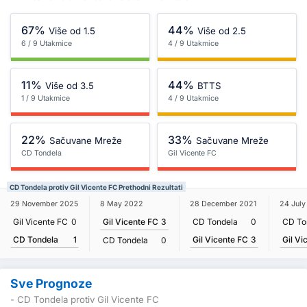
67%
44%
Više od 1.5
Više od 2.5
6 / 9 Utakmice
4 / 9 Utakmice
11%
44%
Više od 3.5
BTTS
1 / 9 Utakmice
4 / 9 Utakmice
22%
33%
Sačuvane Mreže
Sačuvane Mreže
CD Tondela
Gil Vicente FC
CD Tondela protiv Gil Vicente FC Prethodni Rezultati
29 November 2025
8 May 2022
28 December 2021
24 July
Gil Vicente FC
0
Gil Vicente FC
3
CD Tondela
0
CD To
CD Tondela
1
Gil Vicente FC
3
Gil Vi
CD Tondela
0
Sve Prognoze
- CD Tondela protiv Gil Vicente FC