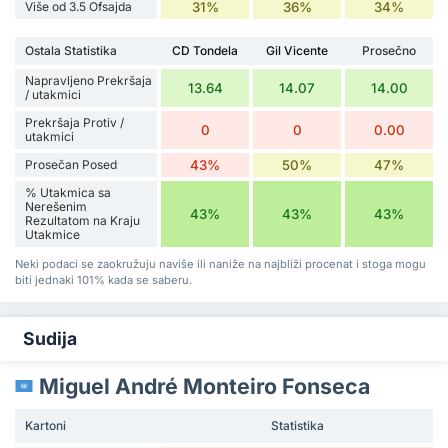
Više od 3.5 Ofsajda
31%
36%
34%
Ostala Statistika
CD Tondela
Gil Vicente
Prosečno
Napravljeno Prekršaja
13.64
14.07
14.00
/ utakmici
Prekršaja Protiv /
0
0
0.00
utakmici
Prosečan Posed
43%
50%
47%
% Utakmica sa
Nerešenim
43%
43%
43%
Rezultatom na Kraju
Utakmice
Neki podaci se zaokružuju naviše ili naniže na najbliži procenat i stoga mogu
biti jednaki 101% kada se saberu.
Sudija
Miguel André Monteiro Fonseca
Kartoni
Statistika