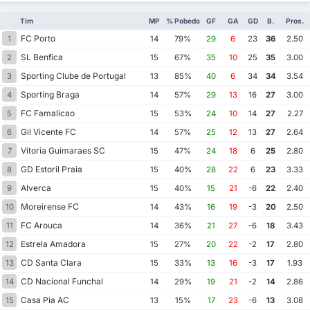
Tim
MP
% Pobeda
GF
GA
GD
B.
Pros.
FC Porto
1
14
79%
29
6
23
36
2.50
SL Benfica
2
15
67%
35
10
25
35
3.00
Sporting Clube de Portugal
3
13
85%
40
6
34
34
3.54
Sporting Braga
4
14
57%
29
13
16
27
3.00
FC Famalicao
5
15
53%
24
10
14
27
2.27
Gil Vicente FC
6
14
57%
25
12
13
27
2.64
Vitoria Guimaraes SC
7
15
47%
24
18
6
25
2.80
GD Estoril Praia
8
15
40%
28
22
6
23
3.33
Alverca
9
15
40%
15
21
-6
22
2.40
Moreirense FC
10
14
43%
16
19
-3
20
2.50
FC Arouca
11
14
36%
21
27
-6
18
3.43
Estrela Amadora
12
15
27%
20
22
-2
17
2.80
CD Santa Clara
13
15
33%
13
16
-3
17
1.93
CD Nacional Funchal
14
14
29%
19
21
-2
14
2.86
Casa Pia AC
15
13
15%
17
23
-6
13
3.08