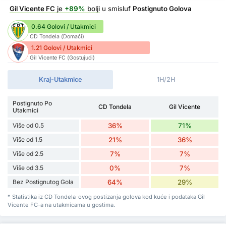
Gil Vicente FC
je
+89%
bolji
u smisluf
Postignuto Golova
0.64 Golovi / Utakmici
CD Tondela (Domaći)
1.21 Golovi / Utakmici
Gil Vicente FC (Gostujući)
Kraj-Utakmice
1H/2H
Postignuto Po
CD Tondela
Gil Vicente
Utakmici
Više od 0.5
36%
71%
Više od 1.5
21%
36%
Više od 2.5
7%
7%
Više od 3.5
0%
7%
Bez Postignutog Gola
64%
29%
* Statistika iz CD Tondela-ovog postizanja golova kod kuće i podataka Gil
Vicente FC-a na utakmicama u gostima.