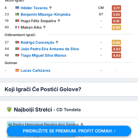
Vezni Igrači
↑
Hélder Tavares
8
CM
3.77
Benjamin Mbunga-Kimpioka
23
ST
5.65
↑
Hugo Félix Sequeira
79
-
6.10
↑
Makan Aiko
90
-
6.88
Odbrambeni Igrači
↑
Rodrigo Conceição
27
-
6.68
João Pedro Eira Antunes da Silva
44
-
4.83
Tiago Miguel Silva Manso
48
-
4.83
Golman
Lucas Cañizares
-
-
-
Koji Igrači Će Postići Golove?
Najbolji Strelci
-
CD Tondela
Pedro Henryque Pereira dos Santos 6
PRIDRUŽITE SE PREMIUM. PROFIT ODMAH.
Pedro Henryque Pereira dos Santos 6