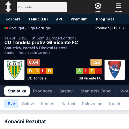
LIGE
MENI
Korneri
Тенис (EN)
API
Premium
Prognoza
/
Liga Portugal
Poslednji H2H
Portugal
13 April 2026 - 8:15pm (Europe/London)
CD Tondela protiv Gil Vicente FC
Statistika, Podaci & Direktni Susreti
Stadion -
Estádio João Cardoso
0.64
1.29
D
D
L
D
W
L
D
L
CD Tondela
Gil Vicente FC
Statistika
Prognoze
Sastavi
Stanje Na Tabeli
Kvot
Sve
Golovi
Korneri
Kartoni
Poluvreme
Igrači
Konačni Rezultat