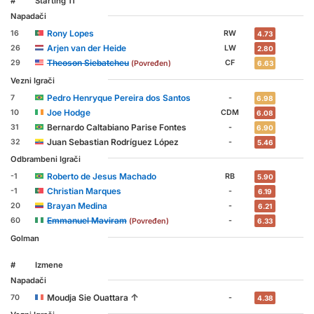
#
Starting 11
Napadači
Rony Lopes
16
RW
4.73
Arjen van der Heide
26
LW
2.80
Theoson Siebatcheu
29
CF
(Povređen)
6.63
Vezni Igrači
Pedro Henryque Pereira dos Santos
7
-
6.98
Joe Hodge
10
CDM
6.08
Bernardo Caltabiano Parise Fontes
31
-
6.90
Juan Sebastian Rodríguez López
32
-
5.46
Odbrambeni Igrači
Roberto de Jesus Machado
-1
RB
5.90
Christian Marques
-1
-
6.19
Brayan Medina
20
-
6.21
Emmanuel Maviram
60
-
(Povređen)
6.33
Golman
#
Izmene
Napadači
↑
Moudja Sie Ouattara
70
-
4.38