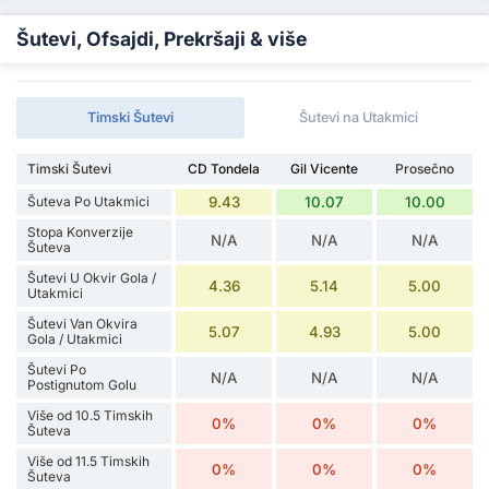
Šutevi, Ofsajdi, Prekršaji & više
Timski Šutevi
Šutevi na Utakmici
Timski Šutevi
CD Tondela
Gil Vicente
Prosečno
Šuteva Po Utakmici
9.43
10.07
10.00
Stopa Konverzije
N/A
N/A
N/A
Šuteva
Šutevi U Okvir Gola /
4.36
5.14
5.00
Utakmici
Šutevi Van Okvira
5.07
4.93
5.00
Gola / Utakmici
Šutevi Po
N/A
N/A
N/A
Postignutom Golu
Više od 10.5 Timskih
0%
0%
0%
Šuteva
Više od 11.5 Timskih
0%
0%
0%
Šuteva