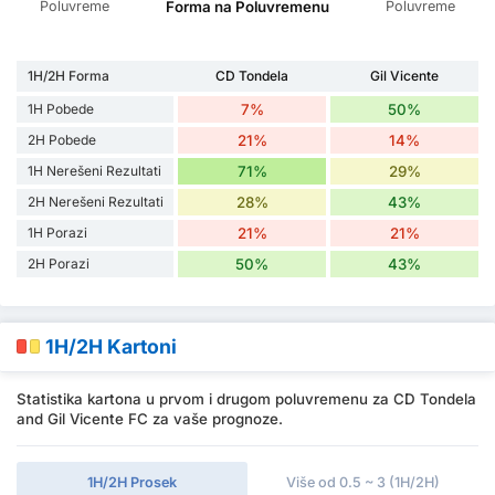
Poluvreme
Poluvreme
Forma na Poluvremenu
1H/2H Forma
CD Tondela
Gil Vicente
1H Pobede
7%
50%
2H Pobede
21%
14%
1H Nerešeni Rezultati
71%
29%
2H Nerešeni Rezultati
28%
43%
1H Porazi
21%
21%
2H Porazi
50%
43%
1H/2H Kartoni
Statistika kartona u prvom i drugom poluvremenu za CD Tondela
and Gil Vicente FC za vaše prognoze.
1H/2H Prosek
Više od 0.5 ~ 3 (1H/2H)