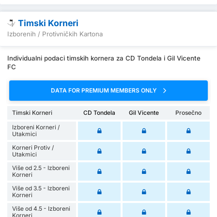
Timski Korneri
Izborenih / Protivničkih Kartona
Individualni podaci timskih kornera za CD Tondela i Gil Vicente
FC
DATA FOR PREMIUM MEMBERS ONLY
Timski Korneri
CD Tondela
Gil Vicente
Prosečno
Izboreni Korneri /
Utakmici
Korneri Protiv /
Utakmici
Više od 2.5 - Izboreni
Korneri
Više od 3.5 - Izboreni
Korneri
Više od 4.5 - Izboreni
Korneri