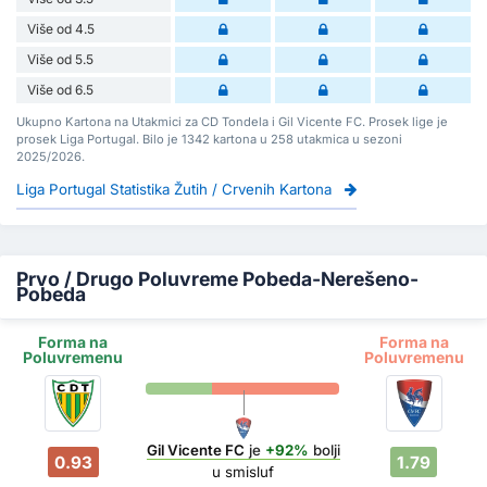
Više od 4.5
Više od 5.5
Više od 6.5
Ukupno Kartona na Utakmici za CD Tondela i Gil Vicente FC. Prosek lige je
prosek Liga Portugal. Bilo je 1342 kartona u 258 utakmica u sezoni
2025/2026.
Liga Portugal Statistika Žutih / Crvenih Kartona
Prvo / Drugo Poluvreme Pobeda-Nerešeno-
Pobeda
Forma na
Forma na
Poluvremenu
Poluvremenu
Gil Vicente FC
je
+92%
bolji
0.93
1.79
u smisluf