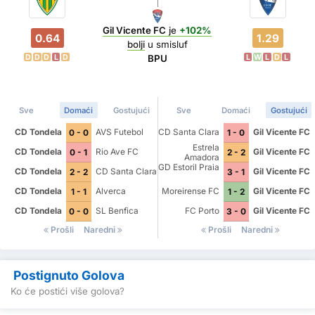
Gil Vicente FC
je
+102%
0.64
1.29
bolji
u smisluf
D
D
D
L
D
L
W
L
D
L
BPU
Sve
Domaći
Gostujući
Sve
Domaći
Gostujući
CD Tondela
AVS Futebol
CD Santa Clara
Gil Vicente FC
0 - 0
1 - 0
Estrela
CD Tondela
Rio Ave FC
Gil Vicente FC
0 - 1
2 - 2
Amadora
GD Estoril Praia
CD Tondela
CD Santa Clara
Gil Vicente FC
2 - 2
3 - 1
CD Tondela
Alverca
Moreirense FC
Gil Vicente FC
1 - 1
1 - 2
CD Tondela
SL Benfica
FC Porto
Gil Vicente FC
0 - 0
3 - 0
Prošli
Naredni
Prošli
Naredni
Postignuto Golova
Ko će postići više golova?