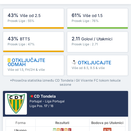
43%
61%
Više od 2.5
Više od 1.5
Prosek Lige : 55%
Prosek Lige : 76%
43%
2.11
BTTS
Golovi / Utakmici
Prosek Lige : 47%
Prosek Lige : 2.71
OTKLJUČAJTE
OTKLJUCAJTE
ODMAH
Više od 8.5, 9.5 & više
Više od 1.5, FH/2H & više
*Prosečna statistika između CD Tondela i Gil Vicente FC tokom tekuće
sezone
CD Tondela
Portugal - Liga Portugal
Liga Pos.
17
/ 18
Forma
Rezultati
Bodova po Utakmici
Ukupno
W
D
L
D
L
0.74