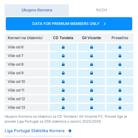
Ukupno Kornera
1H/2H
DATA FOR PREMIUM MEMBERS ONLY
Korneri na Utakmici
CD Tondela
Gil Vicente
Prosečno
Više od 6
Više od 7
Više od 8
Više od 9
Više od 10
Više od 11
Više od 12
Više od 13
Ukupno Kornera na Utakmici za CD Tondela i Gil Vicente FC. Prosek lige je
prosek Liga Portugal za 258 utakmica u sezoni 2025/2026.
Liga Portugal Statistika Kornera