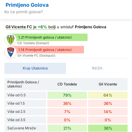
Primljeno Golova
Ko će primiti golove?
Gil Vicente FC
je
+6%
bolji
u smisluf
Primljeno Golova
1.21 Primljenih golova / utakmici
CD Tondela (Domaći)
1.14 Primljenih golova / utakmici
Gil Vicente FC (Gostujući)
Kraj-Utakmice
1H/2H
Primljenih Golova /
CD Tondela
Gil Vicente
utakmici
Više od 0.5
79%
64%
Više od 1.5
36%
36%
Više od 2.5
7%
14%
Više od 3.5
0%
0%
Sačuvane Mreže
21%
36%