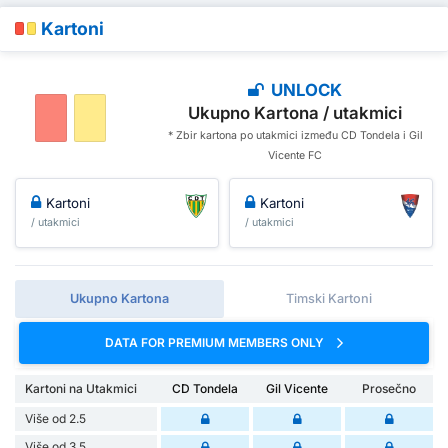
Kartoni
UNLOCK
Ukupno Kartona / utakmici
* Zbir kartona po utakmici između CD Tondela i Gil
Vicente FC
Kartoni
Kartoni
/ utakmici
/ utakmici
Ukupno Kartona
Timski Kartoni
DATA FOR PREMIUM MEMBERS ONLY
Kartoni na Utakmici
CD Tondela
Gil Vicente
Prosečno
Više od 2.5
Više od 3.5