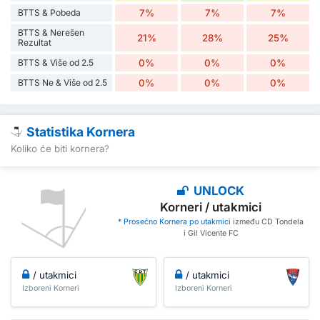
BTTS & Pobeda
7%
7%
7%
BTTS & Nerešen
21%
28%
25%
Rezultat
BTTS & Više od 2.5
0%
0%
0%
BTTS Ne & Više od 2.5
0%
0%
0%
Statistika Kornera
Koliko će biti kornera?
UNLOCK
Korneri / utakmici
* Prosečno Kornera po utakmici
između CD Tondela
i Gil Vicente FC
/ utakmici
/ utakmici
Izboreni Korneri
Izboreni Korneri