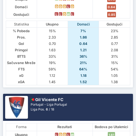
Domaći
D
D
D
L
D
0.64
Gostujući
L
L
D
W
L
0.85
Statistika
Ukupno
Domaći
Gostujući
% Pobeda
15%
7%
23%
Pros.
2.33
1.86
2.85
Gol
0.70
0.64
0.77
Primgol
1.63
1.21
2.08
BTTS
33%
36%
31%
Sačuvane Mreže
19%
21%
15%
FTS
59%
64%
54%
xG
1.12
1.18
1.05
xGA
1.45
1.52
1.38
Gil Vicente FC
Portugal - Liga Portugal
Liga Pos.
6
/ 18
Forma
Rezultati
Bodova po Utakmici
Ukupno
L
D
D
L
W
1.61