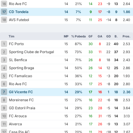
Rio Ave FC
16
14
21%
14
23
-9
13
2.64
CD Tondela
17
14
7%
9
17
-8
9
1.86
AVS Futebol
18
15
7%
11
25
-14
8
2.40
Tim
MP
% Pobeda
GF
GA
GD
B.
Pros.
FC Porto
1
15
87%
30
8
22
40
2.53
Sporting Clube de Portugal
2
15
73%
33
11
22
37
2.93
SL Benfica
3
14
71%
26
8
18
34
2.43
Sporting Braga
4
14
50%
26
14
12
25
2.86
FC Famalicao
5
14
36%
12
15
-3
20
1.93
Rio Ave FC
6
15
33%
17
25
-8
20
2.80
Gil Vicente FC
7
14
29%
17
16
1
18
2.36
Moreirense FC
8
15
27%
16
22
-6
16
2.53
GD Estoril Praia
9
14
29%
23
28
-5
14
3.64
FC Arouca
10
15
27%
16
31
-15
14
3.13
Alverca
11
14
21%
17
26
-9
13
3.07
Casa Pia AC
12
15
20%
11
29
-18
12
2.67