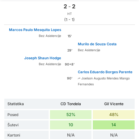
2
-
2
HT
(1 - 1)
Marcos Paulo Mesquita Lopes
Bez Asistencije
15'
Murilo de Souza Costa
Bez Asistencije
29'
Joseph Shaun Hodge
Bez Asistencije
90+8'
Carlos Eduardo Borges Parente
90'
Joelson Augusto Mendes Mango
Fernandes
Statistika
CD Tondela
Gil Vicente
52%
48%
Posed
10
14
Šutevi
N/A
N/A
Kartoni