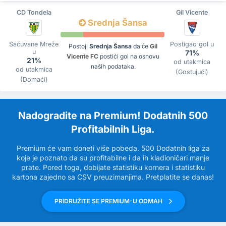
CD Tondela
Gil Vicente
Srednja Šansa
Sačuvane Mreže
Postigao gol u
Postoji
Srednja Šansa
da će
Gil
u
71%
Vicente FC
postići gol na osnovu
21%
od utakmica
naših podataka.
od utakmica
(Gostujući)
(Domaći)
Nadogradite na Premium! Dodatnih 500
Profitabilnih Liga.
Premium će vam doneti više pobeda. 500 Dodatnih liga za
koje je poznato da su profitabilne i da ih kladioničari manje
prate. Pored toga, dobijate statistiku kornera i statistiku
kartona zajedno sa CSV preuzimanjima. Pretplatite se danas!
PRIDRUŽITE SE PREMIUM-U ODMAH