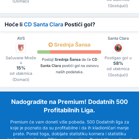
(Domaći)
(Gostujući)
Hoće li
CD Santa Clara
Postići gol?
AVS
Santa Clara
Srednja Šansa
Sačuvane Mreže
Postigao gol u
Postoji
Srednja Šansa
da će
CD
u
58%
Santa Clara
postići gol na osnovu
15%
od utakmica
naših podataka.
od utakmica
(Gostujući)
(Domaći)
Nadogradite na Premium! Dodatnih 500
Profitabilnih Liga.
Premium će vam doneti više pobeda. 500 Dodatnih liga za
koje je poznato da su profitabilne i da ih kladioničari manje
prate. Pored toga, dobijate statistiku kornera i statistiku