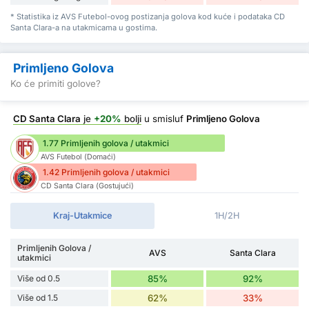
* Statistika iz AVS Futebol-ovog postizanja golova kod kuće i podataka CD
Santa Clara-a na utakmicama u gostima.
Primljeno Golova
Ko će primiti golove?
CD Santa Clara
je
+20%
bolji
u smisluf
Primljeno Golova
1.77 Primljenih golova / utakmici
AVS Futebol (Domaći)
1.42 Primljenih golova / utakmici
CD Santa Clara (Gostujući)
Kraj-Utakmice
1H/2H
Primljenih Golova /
AVS
Santa Clara
utakmici
Više od 0.5
85%
92%
Više od 1.5
62%
33%