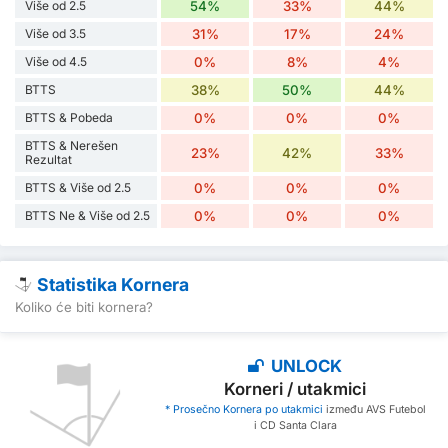
Više od 2.5
54%
33%
44%
Više od 3.5
31%
17%
24%
Više od 4.5
0%
8%
4%
BTTS
38%
50%
44%
BTTS & Pobeda
0%
0%
0%
BTTS & Nerešen
23%
42%
33%
Rezultat
BTTS & Više od 2.5
0%
0%
0%
BTTS Ne & Više od 2.5
0%
0%
0%
Statistika Kornera
Koliko će biti kornera?
UNLOCK
Korneri / utakmici
* Prosečno Kornera po utakmici
između AVS Futebol
i CD Santa Clara