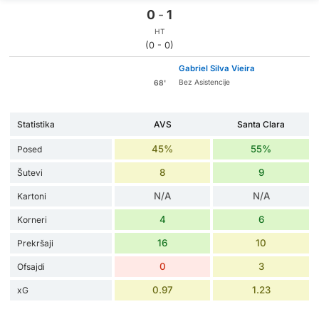
0
-
1
HT
(0 - 0)
Gabriel Silva Vieira
Bez Asistencije
68'
Statistika
AVS
Santa Clara
45%
55%
Posed
8
9
Šutevi
N/A
N/A
Kartoni
4
6
Korneri
16
10
Prekršaji
0
3
Ofsajdi
0.97
1.23
xG