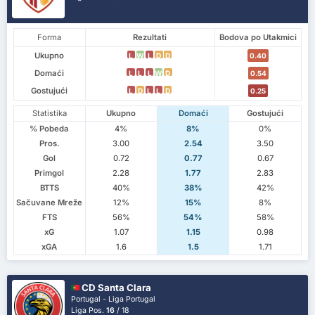
Forma
Rezultati
Bodova po Utakmici
Ukupno
L
W
L
D
D
0.40
Domaći
L
L
L
W
D
0.54
Gostujući
L
D
L
L
D
0.25
Statistika
Ukupno
Domaći
Gostujući
% Pobeda
4%
8%
0%
Pros.
3.00
2.54
3.50
Gol
0.72
0.77
0.67
Primgol
2.28
1.77
2.83
BTTS
40%
38%
42%
Sačuvane Mreže
12%
15%
8%
FTS
56%
54%
58%
xG
1.07
1.15
0.98
xGA
1.6
1.5
1.71
CD Santa Clara
Portugal - Liga Portugal
Liga Pos.
16
/ 18