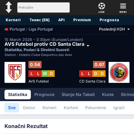
LIGE
MENI
Korneri
Тенис (EN)
API
Premium
Prognoza
/
Liga Portugal
Poslednji H2H
Portugal
15 March 2026 - 3:30pm (Europe/London)
AVS Futebol protiv CD Santa Clara
Statistika, Podaci & Direktni Susreti
Stadion -
Estádio Clube Desportivo das Aves
0.54
0.67
L
L
W
D
L
L
D
D
AVS Futebol
CD Santa Clara
Statistika
Prognoze
Stanje Na Tabeli
Kvote
Strimo
Sve
Golovi
Korneri
Kartoni
Poluvreme
Igrači
Konačni Rezultat