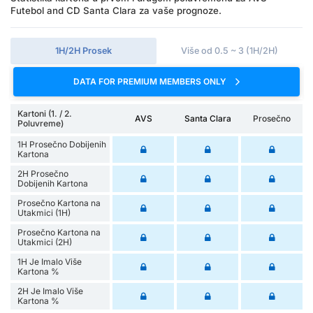
Futebol and CD Santa Clara za vaše prognoze.
1H/2H Prosek
Više od 0.5 ~ 3 (1H/2H)
DATA FOR PREMIUM MEMBERS ONLY
Kartoni (1. / 2.
AVS
Santa Clara
Prosečno
Poluvreme)
1H Prosečno Dobijenih
Kartona
2H Prosečno
Dobijenih Kartona
Prosečno Kartona na
Utakmici (1H)
Prosečno Kartona na
Utakmici (2H)
1H Je Imalo Više
Kartona %
2H Je Imalo Više
Kartona %