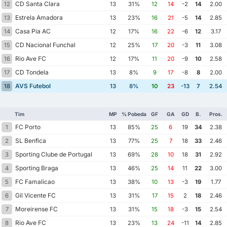
CD Santa Clara
12
13
31%
12
14
-2
14
2.00
Estrela Amadora
13
13
23%
16
21
-5
14
2.85
Casa Pia AC
14
12
17%
16
22
-6
12
3.17
CD Nacional Funchal
15
12
25%
17
20
-3
11
3.08
Rio Ave FC
16
12
17%
11
20
-9
10
2.58
CD Tondela
17
13
8%
9
17
-8
8
2.00
AVS Futebol
18
13
8%
10
23
-13
7
2.54
Tim
MP
% Pobeda
GF
GA
GD
B.
Pros.
FC Porto
1
13
85%
25
6
19
34
2.38
SL Benfica
2
13
77%
25
7
18
33
2.46
Sporting Clube de Portugal
3
13
69%
28
10
18
31
2.92
Sporting Braga
4
13
46%
25
14
11
22
3.00
FC Famalicao
5
13
38%
10
13
-3
19
1.77
Gil Vicente FC
6
13
31%
17
15
2
18
2.46
Moreirense FC
7
13
31%
15
18
-3
15
2.54
Rio Ave FC
8
13
23%
13
24
-11
14
2.85