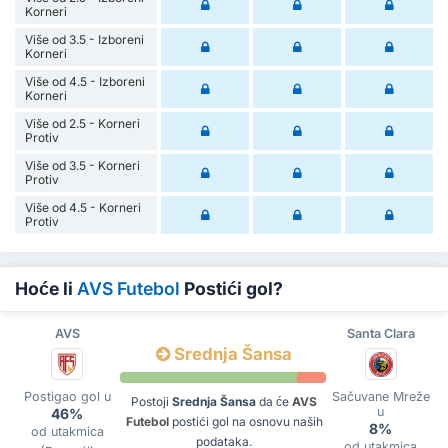
Korneri
Više od 3.5 - Izboreni
Korneri
Više od 4.5 - Izboreni
Korneri
Više od 2.5 - Korneri
Protiv
Više od 3.5 - Korneri
Protiv
Više od 4.5 - Korneri
Protiv
Hoće li
AVS Futebol
Postići gol?
AVS
Santa Clara
Srednja Šansa
Postigao gol u
Sačuvane Mreže
Postoji
Srednja Šansa
da će
AVS
u
46%
Futebol
postići gol na osnovu naših
8%
od utakmica
podataka.
od utakmica