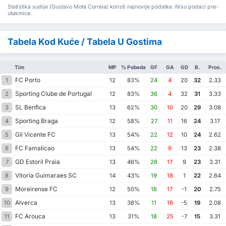
Statistika sudije (Gustavo Mota Correia) koristi najnovije podatke. Nisu podaci pre-
utakmice.
Tabela Kod Kuće / Tabela U Gostima
Tim
MP
% Pobeda
GF
GA
GD
B.
Pros.
FC Porto
1
12
83%
24
4
20
32
2.33
Sporting Clube de Portugal
2
12
83%
36
4
32
31
3.33
SL Benfica
3
13
62%
30
10
20
29
3.08
Sporting Braga
4
12
58%
27
11
16
24
3.17
Gil Vicente FC
5
13
54%
22
12
10
24
2.62
FC Famalicao
6
13
54%
22
9
13
23
2.38
GD Estoril Praia
7
13
46%
26
17
9
23
3.31
Vitoria Guimaraes SC
8
14
43%
19
18
1
22
2.64
Moreirense FC
9
12
50%
16
17
-1
20
2.75
Alverca
10
13
38%
11
16
-5
19
2.08
FC Arouca
11
13
31%
18
25
-7
15
3.31