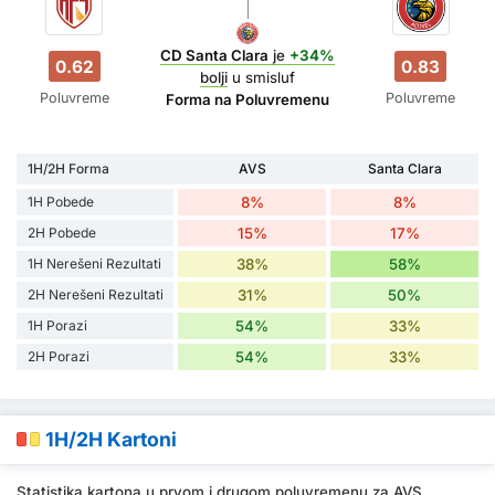
CD Santa Clara
je
+34%
0.62
0.83
bolji
u smisluf
Poluvreme
Poluvreme
Forma na Poluvremenu
1H/2H Forma
AVS
Santa Clara
1H Pobede
8%
8%
2H Pobede
15%
17%
1H Nerešeni Rezultati
38%
58%
2H Nerešeni Rezultati
31%
50%
1H Porazi
54%
33%
2H Porazi
54%
33%
1H/2H Kartoni
Statistika kartona u prvom i drugom poluvremenu za AVS