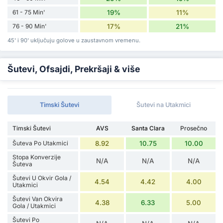
61 - 75 Min'
19%
11%
76 - 90 Min'
17%
21%
45' i 90' uključuju golove u zaustavnom vremenu.
Šutevi, Ofsajdi, Prekršaji & više
Timski Šutevi
Šutevi na Utakmici
Timski Šutevi
AVS
Santa Clara
Prosečno
Šuteva Po Utakmici
8.92
10.75
10.00
Stopa Konverzije
N/A
N/A
N/A
Šuteva
Šutevi U Okvir Gola /
4.54
4.42
4.00
Utakmici
Šutevi Van Okvira
4.38
6.33
5.00
Gola / Utakmici
Šutevi Po