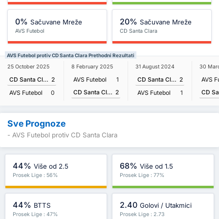
0%
20%
Sačuvane Mreže
Sačuvane Mreže
AVS Futebol
CD Santa Clara
AVS Futebol protiv CD Santa Clara Prethodni Rezultati
25 October 2025
8 February 2025
31 August 2024
30 Mar
CD Santa Clara
2
AVS Futebol
1
CD Santa Clara
2
AVS F
CD Santa Clara
2
AVS Futebol
0
AVS Futebol
1
Sve Prognoze
- AVS Futebol protiv CD Santa Clara
44%
68%
Više od 2.5
Više od 1.5
Prosek Lige : 56%
Prosek Lige : 77%
44%
2.40
BTTS
Golovi / Utakmici
Prosek Lige : 47%
Prosek Lige : 2.73