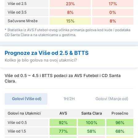
Više od 2.5
23%
17%
Više od 3.5
8%
0%
Sačuvane Mreže
15%
8%
* Statistika iz AVS Futebol-ovog učinka primanja golova kod kuće i podataka
CD Santa Clara-a na utakmicama u gostima.
Prognoze za Više od 2.5 & BTTS
Koliko je bilo golova na ovoj utakmici?
Više od 0.5 ~ 4.5 i BTTS podaci za AVS Futebol i CD Santa
Clara.
Golovi (Više od)
1H/2H
Golovi (Manje od)
Golovi na Utakmici
AVS
Santa Clara
Prosečno
Više od 0.5
92%
100%
96%
Više od 1.5
77%
58%
68%