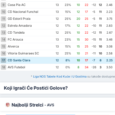
Casa Pia AC
9
13
23%
10
22
-12
12
2.46
CD Nacional Funchal
10
13
15%
12
17
-5
11
2.23
GD Estoril Praia
11
12
25%
20
25
-5
11
3.75
Estrela Amadora
12
12
17%
12
22
-10
11
2.83
CD Tondela
13
12
25%
10
22
-12
11
2.67
FC Arouca
14
13
23%
15
30
-15
11
3.46
Alverca
15
13
15%
15
25
-10
10
3.08
Vitoria Guimaraes SC
16
12
25%
10
21
-11
10
2.58
CD Santa Clara
17
12
8%
10
17
-7
8
2.25
AVS Futebol
18
12
0%
8
34
-26
3
3.50
*
Liga NOS Tabele Kod Kuće i U Gostima
su takođe dostupne
Koji Igrači Će Postići Golove?
Najbolji Strelci
-
AVS