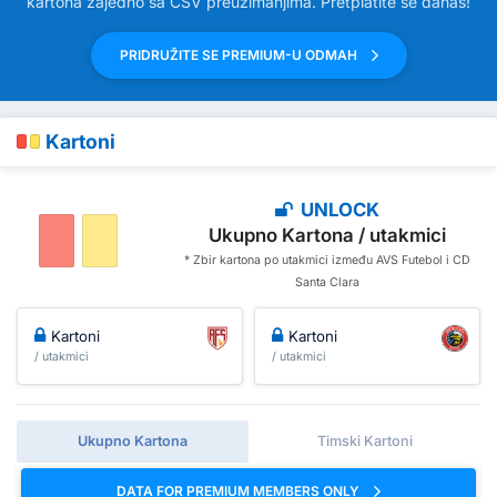
kartona zajedno sa CSV preuzimanjima. Pretplatite se danas!
PRIDRUŽITE SE PREMIUM-U ODMAH
Kartoni
UNLOCK
Ukupno Kartona / utakmici
* Zbir kartona po utakmici između AVS Futebol i CD
Santa Clara
Kartoni
Kartoni
/ utakmici
/ utakmici
Ukupno Kartona
Timski Kartoni
DATA FOR PREMIUM MEMBERS ONLY