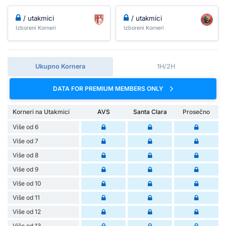
/ utakmici
/ utakmici
Izboreni Korneri
Izboreni Korneri
Ukupno Kornera
1H/2H
DATA FOR PREMIUM MEMBERS ONLY
Korneri na Utakmici
AVS
Santa Clara
Prosečno
Više od 6
Više od 7
Više od 8
Više od 9
Više od 10
Više od 11
Više od 12
Više od 13