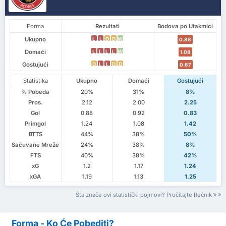
Forma
Rezultati
Bodova po Utakmici
Ukupno
L
L
D
D
W
0.88
Domaći
L
L
L
L
W
1.08
Gostujući
D
L
L
D
D
0.67
Statistika
Ukupno
Domaći
Gostujući
% Pobeda
20%
31%
8%
Pros.
2.12
2.00
2.25
Gol
0.88
0.92
0.83
Primgol
1.24
1.08
1.42
BTTS
44%
38%
50%
Sačuvane Mreže
24%
38%
8%
FTS
40%
38%
42%
xG
1.2
1.17
1.24
xGA
1.19
1.13
1.25
Šta znače ovi statistički pojmovi? Pročitajte Rečnik
Forma - Ko Će Pobediti?