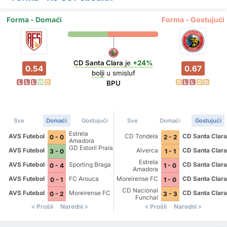
Forma - Domaći
Forma - Gostujući
CD Santa Clara
je
+24%
0.54
0.67
bolji
u smisluf
L
L
L
W
D
D
L
L
D
D
BPU
Sve
Domaći
Gostujući
Sve
Domaći
Gostujući
Estrela
AVS Futebol
CD Tondela
CD Santa Clara
0 - 0
2 - 2
Amadora
GD Estoril Praia
AVS Futebol
Alverca
CD Santa Clara
3 - 0
1 - 1
Estrela
AVS Futebol
Sporting Braga
CD Santa Clara
0 - 4
1 - 0
Amadora
AVS Futebol
FC Arouca
Moreirense FC
CD Santa Clara
0 - 1
1 - 0
CD Nacional
AVS Futebol
Moreirense FC
CD Santa Clara
0 - 2
3 - 3
Funchal
Prošli
Naredni
Prošli
Naredni