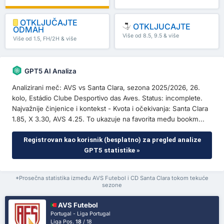
OTKLJUČAJTE
OTKLJUCAJTE
ODMAH
Više od 8.5, 9.5 & više
Više od 1.5, FH/2H & više
GPT5 AI Analiza
Analizirani meč: AVS vs Santa Clara, sezona 2025/2026, 26.
kolo, Estádio Clube Desportivo das Aves. Status: incomplete.
Najvažnije činjenice i kontekst - Kvota i očekivanja: Santa Clara
1.85, X 3.30, AVS 4.25. To ukazuje na favorita među bookm...
Registrovan kao korisnik (besplatno) za pregled analize
GPT5 statistike »
*Prosečna statistika između AVS Futebol i CD Santa Clara tokom tekuće
sezone
AVS Futebol
Portugal - Liga Portugal
Liga Pos.
18
/ 18