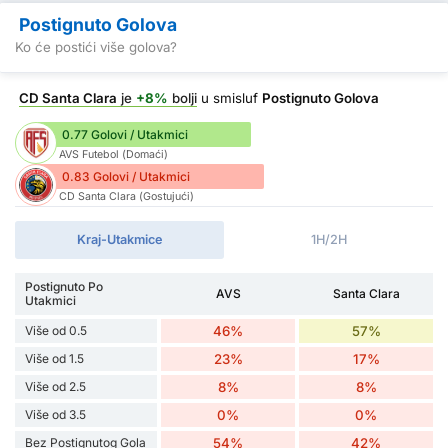
Postignuto Golova
Ko će postići više golova?
CD Santa Clara
je
+8%
bolji
u smisluf
Postignuto Golova
0.77 Golovi / Utakmici
AVS Futebol (Domaći)
0.83 Golovi / Utakmici
CD Santa Clara (Gostujući)
Kraj-Utakmice
1H/2H
Postignuto Po
AVS
Santa Clara
Utakmici
Više od 0.5
46%
57%
Više od 1.5
23%
17%
Više od 2.5
8%
8%
Više od 3.5
0%
0%
Bez Postignutog Gola
54%
42%