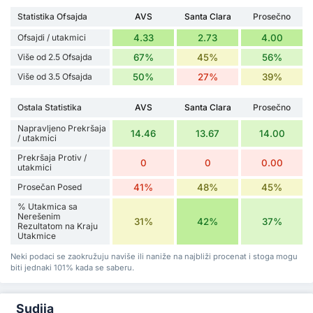
Statistika Ofsajda
AVS
Santa Clara
Prosečno
Ofsajdi / utakmici
4.33
2.73
4.00
Više od 2.5 Ofsajda
67%
45%
56%
Više od 3.5 Ofsajda
50%
27%
39%
Ostala Statistika
AVS
Santa Clara
Prosečno
Napravljeno Prekršaja
14.46
13.67
14.00
/ utakmici
Prekršaja Protiv /
0
0
0.00
utakmici
Prosečan Posed
41%
48%
45%
% Utakmica sa
Nerešenim
31%
42%
37%
Rezultatom na Kraju
Utakmice
Neki podaci se zaokružuju naviše ili naniže na najbliži procenat i stoga mogu
biti jednaki 101% kada se saberu.
Sudija