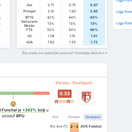
Liga Port
8
Gol
0.71
0.75
0.67
5
Primgol
2.10
1.63
2.60
Liga Port
%
BTTS
42%
44%
40%
Sačuvane
Liga Port
%
13%
13%
13%
Mreže
%
FTS
55%
50%
60%
1
xG
1.08
1.15
1.01
5
xGA
1.63
1.55
1.72
Šta znače ovi statistički pojmovi? Pročitajte Rečnik
Forma - Gostujući
0.33
L
D
D
L
D
l Funchal
je
+242%
bolji
u
smisluf
BPU
Sve
Domaći
Gostujući
Rio Ave FC
AVS Futebol
2 - 2