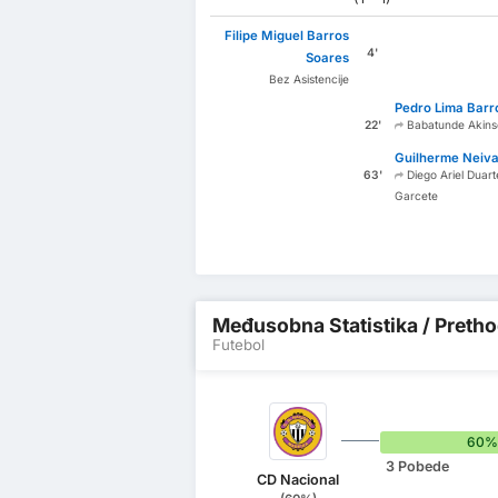
Filipe Miguel Barros
4'
Soares
Bez Asistencije
Pedro Lima Barr
22'
Babatunde Akins
Guilherme Neiva
63'
Diego Ariel Duart
Garcete
Međusobna Statistika / Pretho
Futebol
60%
3 Pobede
CD Nacional