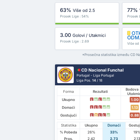
63%
77%
Više od 2.5
Prosek Lige : 54%
Prosek 
OT
3.00
Golovi / Utakmici
ODM
Prosek Lige : 2.69
Više od 
*Prosečna statistika između CD N
CD Nacional Funchal
Portugal - Liga Portugal
Liga Pos.
14
/ 18
Bodova 
Forma
Rezultati
Utakmi
Ukupno
1.00
L
W
L
W
W
Domaći
1.13
L
L
L
W
W
Gostujući
0.88
L
D
L
L
W
Statistika
Ukupno
Domaći
Gostuj
% Pobeda
26%
33%
19
Pros.
2.42
2.73
2.1