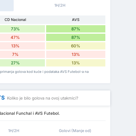
1H/2H
CD Nacional
AVS
73%
87%
47%
87%
13%
60%
7%
13%
27%
13%
 primanja golova kod kuće i podataka AVS Futebol-a na
TS
Koliko je bilo golova na ovoj utakmici?
acional Funchal i AVS Futebol.
1H/2H
Golovi (Manje od)