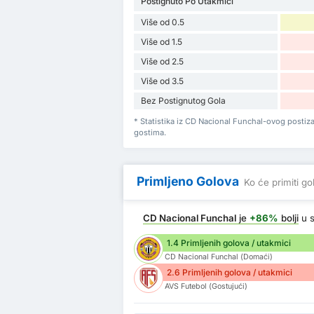
Postignuto Po Utakmici
Više od 0.5
Više od 1.5
Više od 2.5
Više od 3.5
Bez Postignutog Gola
* Statistika iz CD Nacional Funchal-ovog posti
gostima.
Primljeno Golova
Ko će primiti go
CD Nacional Funchal
je
+86%
bolji
u s
1.4 Primljenih golova / utakmici
CD Nacional Funchal (Domaći)
2.6 Primljenih golova / utakmici
AVS Futebol (Gostujući)