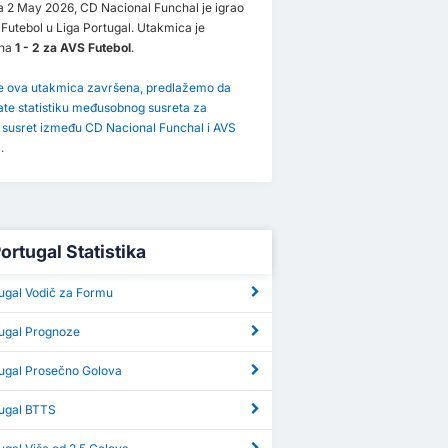
 2 May 2026, CD Nacional Funchal je igrao
Futebol u Liga Portugal. Utakmica je
ena
1 - 2 za AVS Futebol
.
je ova utakmica završena, predlažemo da
ate statistiku međusobnog susreta za
i susret između CD Nacional Funchal i AVS
.
ortugal Statistika
tugal Vodič za Formu
tugal Prognoze
tugal Prosečno Golova
tugal BTTS