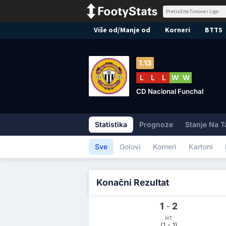
Više od/Manje od
Korneri
BTTS
1.13
L
L
L
W
W
CD Nacional Funchal
Statistika
Prognoze
Stanje Na T
Sve
Golovi
Korneri
Kartoni
Konačni Rezultat
1
-
2
HT
(1 - 1)