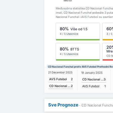
(60%)
Međusobna statistika CD Nacional Funchal
imali, CD Nacional Funchal pobedio 3 put
Nacional Funchal i AVS Futebol su završe
80%
60
Više od 1.5
4 / 5 Utakmice
3 / 
20
80%
BTTS
Mre
4 / 5 Utakmice
CD N
CD Nacional Funchal protiv AVS Futebol Prethodni Re
21 December 2025
19 January 2025
AVS Futebol
2
CD Nacional Funchal
3
CD Nacional Funchal
2
AVS Futebol
1
Sve Prognoze
- CD Nacional Funcha