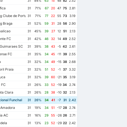
to
31
84%
63
15
48
82
2.52
fica
31
71%
67
20
47
75
2.81
g Clube de Portugal
31
71%
77
22
55
73
3.19
g Braga
31
52%
59
31
28
56
2.90
alicao
31
45%
39
27
12
51
2.13
ente FC
31
42%
46
32
14
49
2.52
 Guimaraes SC
31
39%
38
43
-5
42
2.61
ense FC
31
35%
34
45
-11
39
2.55
a
31
32%
34
49
-15
38
2.68
ril Praia
31
32%
51
52
-1
37
3.32
uca
31
32%
39
60
-21
35
3.19
e FC
31
26%
33
52
-19
34
2.74
ta Clara
31
26%
28
38
-10
32
2.13
ional Funchal
31
26%
34
41
-7
31
2.42
a Amadora
31
19%
34
51
-17
28
2.74
ia AC
31
16%
29
55
-26
26
2.71
dela
31
13%
23
52
-29
22
2.42