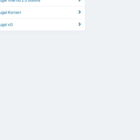
ugal Više od 2.5 Golova
ugal Korneri
ugal xG