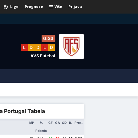
Lige
Prognoze
Više
Prijava
0.33
L
D
D
L
D
AVS Futebol
a Portugal Tabela
MP
%
GF
GA
GD
B.
Pros.
Pobeda