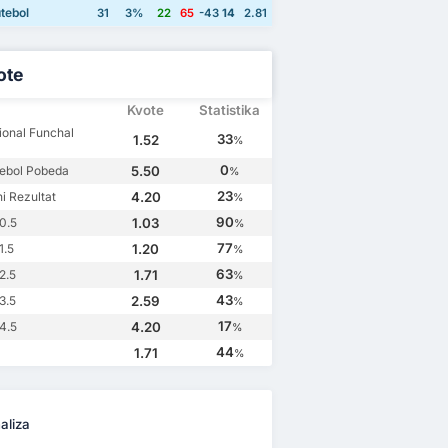
tebol
31
3%
22
65
-43
14
2.81
ote
Kvote
Statistika
onal Funchal
33
1.52
%
0
ebol Pobeda
5.50
%
23
i Rezultat
4.20
%
90
0.5
1.03
%
77
1.5
1.20
%
63
2.5
1.71
%
43
3.5
2.59
%
17
4.5
4.20
%
44
1.71
%
aliza