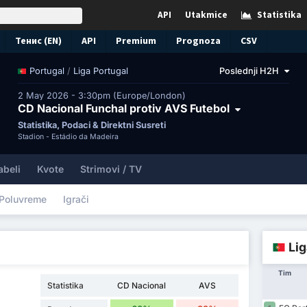
API
Utakmice
Statistika
Тенис (EN)
API
Premium
Prognoza
CSV
/
Liga Portugal
Poslednji H2H
Portugal
2 May 2026 - 3:30pm (Europe/London)
CD Nacional Funchal protiv AVS Futebol
Statistika, Podaci & Direktni Susreti
Stadion -
Estádio da Madeira
abeli
Kvote
Strimovi / TV
Poluvreme
Igrači
Lig
Tim
Statistika
CD Nacional
AVS