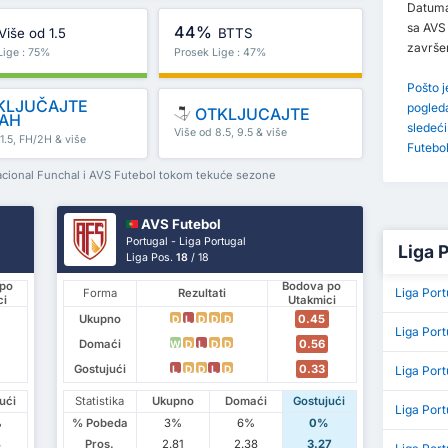
Datuma
sa AVS 
44%
Više od 1.5
BTTS
završ
Lige : 75%
Prosek Lige : 47%
Pošto 
KLJUČAJTE
pogled
OTKLJUCAJTE
AH
sledeć
Više od 8.5, 9.5 & više
1.5, FH/2H & više
Futebol
acional Funchal i AVS Futebol tokom tekuće sezone
AVS Futebol
Portugal - Liga Portugal
Liga P
Liga Pos.
18
/ 18
po
Bodova po
Liga Por
Forma
Rezultati
ci
Utakmici
Ukupno
0.45
D
L
D
D
D
Liga Por
Domaći
0.56
W
D
L
D
D
Gostujući
0.33
L
D
D
L
D
Liga Por
ući
Statistika
Ukupno
Domaći
Gostujući
Liga Por
%
% Pobeda
3%
6%
0%
3
Pros.
2.81
2.38
3.27