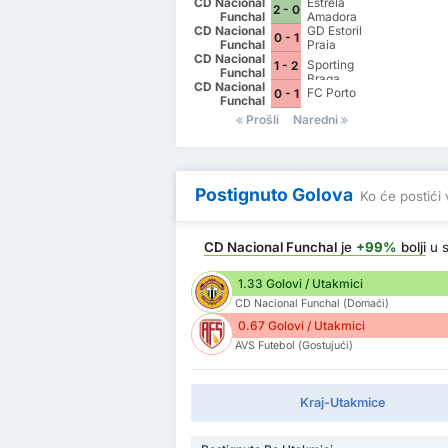
CD Nacional
Estrela
2 - 0
Funchal
Amadora
CD Nacional
GD Estoril
0 - 1
Funchal
Praia
CD Nacional
Sporting
1 - 2
Funchal
Braga
CD Nacional
FC Porto
0 - 1
Funchal
Prošli
Naredni
Postignuto Golova
Ko će postići 
CD Nacional Funchal
je
+99%
bolji
u s
1.33 Golovi / Utakmici
CD Nacional Funchal (Domaći)
0.67 Golovi / Utakmici
AVS Futebol (Gostujući)
Kraj-Utakmice