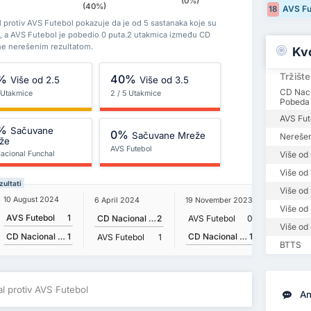
(0%)
(40%)
AVS Fu
18
 protiv AVS Futebol pokazuje da je od 5 sastanaka koje su
a, a AVS Futebol je pobedio 0 puta.2 utakmica između CD
ne nerešenim rezultatom.
Kv
Tržište
%
40%
Više od 2.5
Više od 3.5
CD Naci
5 Utakmice
2 / 5 Utakmice
Pobeda
AVS Fut
%
Sačuvane
0%
Sačuvane Mreže
Nerešen
že
AVS Futebol
acional Funchal
Više od 
Više od 
zultati
Više od 
10 August 2024
6 April 2024
19 November 2023
Više od 
AVS Futebol
1
CD Nacional Funchal
2
AVS Futebol
0
Više od 
CD Nacional Funchal
1
CD Nacional Funchal
1
AVS Futebol
1
BTTS
l protiv AVS Futebol
An