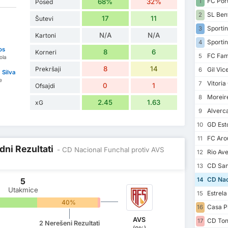
FC Por
68%
32%
1
Posed
SL Ben
2
17
11
Šutevi
Sportin
3
N/A
N/A
Kartoni
Sportin
4
os
8
6
Korneri
FC Fam
5
ola
8
14
Prekršaji
Gil Vic
6
 Silva
e
Vitoria
7
0
1
Ofsajdi
Moreir
8
2.45
1.63
xG
Alverc
9
GD Esto
10
FC Aro
11
dni Rezultati
- CD Nacional Funchal protiv AVS
Rio Av
12
CD San
13
CD Nac
5
14
Utakmice
Estrel
15
40%
0%
Casa P
16
AVS
CD Ton
17
2 Nerešeni Rezultati