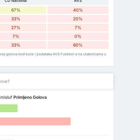
CD Nacional
AVS
67%
40%
33%
20%
27%
7%
7%
0%
33%
60%
zanja golova kod kuće i podataka AVS Futebol-a na utakmicama u
love?
misluf
Primljeno Golova