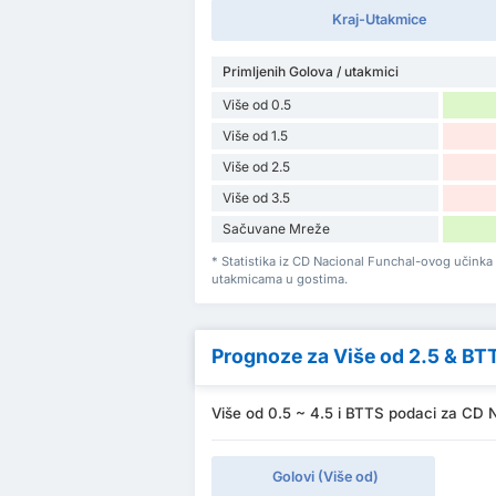
Kraj-Utakmice
Primljenih Golova / utakmici
Više od 0.5
Više od 1.5
Više od 2.5
Više od 3.5
Sačuvane Mreže
* Statistika iz CD Nacional Funchal-ovog učinka
utakmicama u gostima.
Prognoze za Više od 2.5 & BT
Više od 0.5 ~ 4.5 i BTTS podaci za CD N
Golovi (Više od)