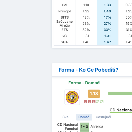
Gol
1.10
1.33
0.8
Primgol
1.32
1.40
1.2
BTTS
48%
47%
50
Sačuvane
23%
27%
19
Mreže
FTS
32%
33%
31
xG
1.31
1.31
1.3
xGA
1.46
1.47
1.4
Forma - Ko Će Pobediti?
Forma - Domaći
1.13
L
L
L
W
W
CD Naciona
Sve
Domaći
Gostujući
CD Nacional
Alverca
1 - 0
Funchal