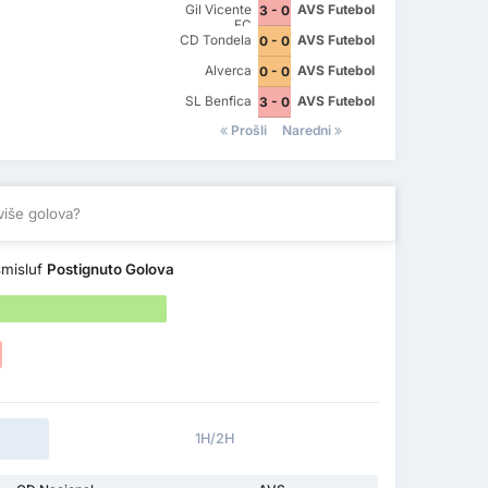
Gil Vicente
AVS Futebol
3 - 0
FC
CD Tondela
AVS Futebol
0 - 0
Alverca
AVS Futebol
0 - 0
SL Benfica
AVS Futebol
3 - 0
Prošli
Naredni
više golova?
misluf
Postignuto Golova
1H/2H