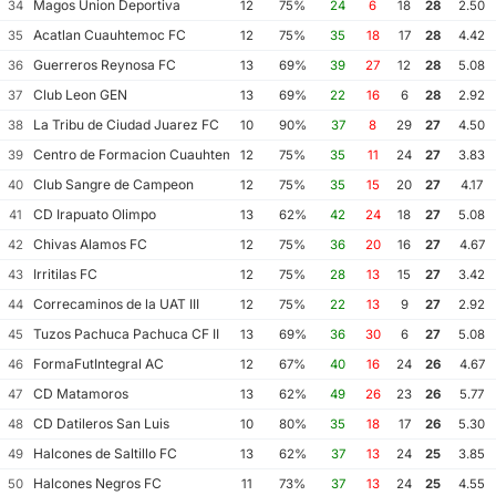
Magos Union Deportiva
34
12
75%
24
6
18
28
2.50
Acatlan Cuauhtemoc FC
35
12
75%
35
18
17
28
4.42
Guerreros Reynosa FC
36
13
69%
39
27
12
28
5.08
Club Leon GEN
37
13
69%
22
16
6
28
2.92
La Tribu de Ciudad Juarez FC
38
10
90%
37
8
29
27
4.50
Centro de Formacion Cuauhtemoc Blanco
39
12
75%
35
11
24
27
3.83
Club Sangre de Campeon
40
12
75%
35
15
20
27
4.17
CD Irapuato Olimpo
41
13
62%
42
24
18
27
5.08
Chivas Alamos FC
42
12
75%
36
20
16
27
4.67
Irritilas FC
43
12
75%
28
13
15
27
3.42
Correcaminos de la UAT III
44
12
75%
22
13
9
27
2.92
Tuzos Pachuca Pachuca CF II
45
13
69%
36
30
6
27
5.08
FormaFutIntegral AC
46
12
67%
40
16
24
26
4.67
CD Matamoros
47
13
62%
49
26
23
26
5.77
CD Datileros San Luis
48
10
80%
35
18
17
26
5.30
Halcones de Saltillo FC
49
13
62%
37
13
24
25
3.85
Halcones Negros FC
50
11
73%
37
13
24
25
4.55