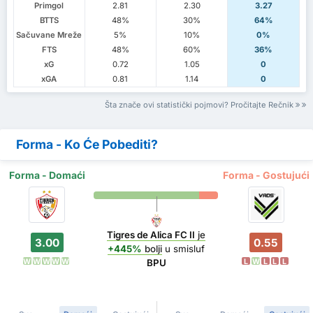
Primgol
2.81
2.30
3.27
BTTS
48%
30%
64%
Sačuvane Mreže
5%
10%
0%
FTS
48%
60%
36%
xG
0.72
1.05
0
xGA
0.81
1.14
0
Šta znače ovi statistički pojmovi? Pročitajte Rečnik
Forma - Ko Će Pobediti?
Forma - Domaći
Forma - Gostujući
Tigres de Alica FC II
je
3.00
0.55
+445%
bolji
u smisluf
W
W
W
W
W
L
W
L
L
L
BPU