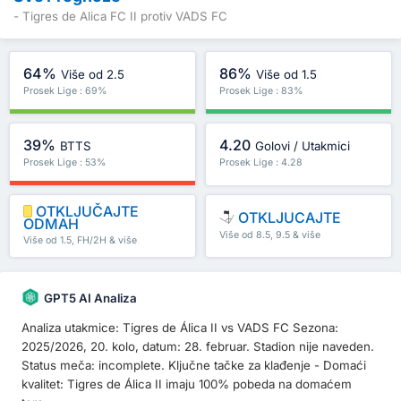
- Tigres de Alica FC II protiv VADS FC
64%
86%
Više od 2.5
Više od 1.5
Prosek Lige : 69%
Prosek Lige : 83%
39%
4.20
BTTS
Golovi / Utakmici
Prosek Lige : 53%
Prosek Lige : 4.28
OTKLJUČAJTE
OTKLJUCAJTE
ODMAH
Više od 8.5, 9.5 & više
Više od 1.5, FH/2H & više
GPT5 AI Analiza
Analiza utakmice: Tigres de Álica II vs VADS FC Sezona:
2025/2026, 20. kolo, datum: 28. februar. Stadion nije naveden.
Status meča: incomplete. Ključne tačke za klađenje - Domaći
kvalitet: Tigres de Álica II imaju 100% pobeda na domaćem