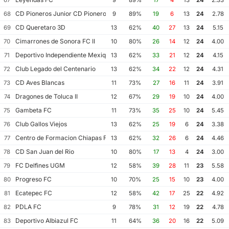
CD Pioneros Junior CD Pioneros de Cancun II
68
9
89%
19
6
13
24
2.78
CD Queretaro 3D
69
13
62%
40
27
13
24
5.15
Cimarrones de Sonora FC II
70
10
80%
26
14
12
24
4.00
Deportivo Independiente Mexiquense
71
13
62%
33
21
12
24
4.15
Club Legado del Centenario
72
13
62%
34
22
12
24
4.31
CD Aves Blancas
73
11
73%
27
16
11
24
3.91
Dragones de Toluca II
74
12
67%
29
19
10
24
4.00
Gambeta FC
75
11
73%
35
25
10
24
5.45
Club Gallos Viejos
76
13
62%
25
19
6
24
3.38
Centro de Formacion Chiapas Futbol
77
13
62%
32
26
6
24
4.46
CD San Juan del Rio
78
10
80%
17
13
4
24
3.00
FC Delfines UGM
79
12
58%
39
28
11
23
5.58
Progreso FC
80
10
70%
25
15
10
23
4.00
Ecatepec FC
81
12
58%
42
17
25
22
4.92
PDLA FC
82
9
78%
31
12
19
22
4.78
Deportivo Albiazul FC
83
11
64%
36
20
16
22
5.09