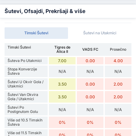
Šutevi, Ofsajdi, Prekršaji & više
Timski Šutevi
Šutevi na Utakmici
Timski Šutevi
Tigres de
VADS FC
Prosečno
Álica II
Šuteva Po Utakmici
7.00
0.00
4.00
Stopa Konverzije
N/A
N/A
N/A
Šuteva
Šutevi U Okvir Gola /
3.50
0.00
2.00
Utakmici
Šutevi Van Okvira
3.50
0.00
2.00
Gola / Utakmici
Šutevi Po
N/A
N/A
N/A
Postignutom Golu
Više od 10.5 Timskih
0%
0%
0%
Šuteva
Više od 11.5 Timskih
0%
0%
0%