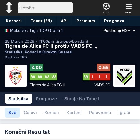
LIGE
MENI
Korneri
Тенис (EN)
API
Premium
Prognoza
/
Liga TDP Grupa 1
Poslednji H2H
Meksiko
25 March 2026 - 11:00pm (Europe/London)
Tigres de Alica FC II protiv VADS FC
Statistika, Podaci & Direktni Susreti
Stadion -
TBD
3.00
0.55
W
W
W
W
W
L
L
L
Tigres de Alica FC II
VADS FC
Statistika
Prognoze
Stanje Na Tabeli
Sve
Golovi
Korneri
Kartoni
Poluvreme
Igrači
Konačni Rezultat