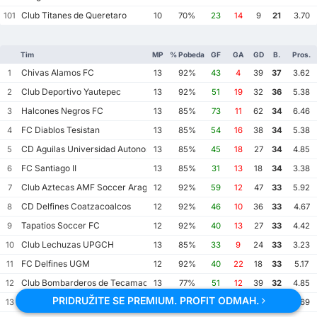
Club Titanes de Queretaro
101
10
70%
23
14
9
21
3.70
Tim
MP
% Pobeda
GF
GA
GD
B.
Pros.
Chivas Alamos FC
1
13
92%
43
4
39
37
3.62
Club Deportivo Yautepec
2
13
92%
51
19
32
36
5.38
Halcones Negros FC
3
13
85%
73
11
62
34
6.46
FC Diablos Tesistan
4
13
85%
54
16
38
34
5.38
CD Aguilas Universidad Autonoma de Guerrero
5
13
85%
45
18
27
34
4.85
FC Santiago II
6
13
85%
31
13
18
34
3.38
Club Aztecas AMF Soccer Aragon
7
12
92%
59
12
47
33
5.92
CD Delfines Coatzacoalcos
8
12
92%
46
10
36
33
4.67
Tapatios Soccer FC
9
12
92%
40
13
27
33
4.42
Club Lechuzas UPGCH
10
13
85%
33
9
24
33
3.23
FC Delfines UGM
11
12
92%
40
22
18
33
5.17
Club Bombarderos de Tecamac
12
13
77%
51
12
39
32
4.85
PRIDRUŽITE SE PREMIUM. PROFIT ODMAH.
Azucareros de Tezonapa FC
13
13
77%
52
22
30
32
5.69