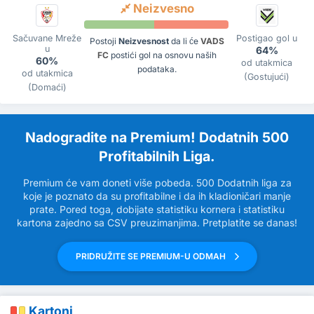
Neizvesno
Sačuvane Mreže
Postigao gol u
Postoji
Neizvesnost
da li će
VADS
u
64%
FC
postići gol na osnovu naših
60%
od utakmica
podataka.
od utakmica
(Gostujući)
(Domaći)
Nadogradite na Premium! Dodatnih 500
Profitabilnih Liga.
Premium će vam doneti više pobeda. 500 Dodatnih liga za
koje je poznato da su profitabilne i da ih kladioničari manje
prate. Pored toga, dobijate statistiku kornera i statistiku
kartona zajedno sa CSV preuzimanjima. Pretplatite se danas!
PRIDRUŽITE SE PREMIUM-U ODMAH
Kartoni