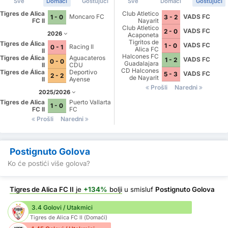
Sve
Domaći
Gostujući
Sve
Domaći
Gostujući
Tigres de Alica
Club Atletico
Moncaro FC
VADS FC
1 - 0
3 - 2
FC II
Nayarit
Club Atletico
VADS FC
2 - 0
2026
Acaponeta
Tigritos de
Tigres de Álica
VADS FC
1 - 0
Racing II
0 - 1
Alica FC
II
Halcones FC
Tigres de Álica
Aguacateros
VADS FC
1 - 2
0 - 0
Guadalajara
II
CDU
CD Halcones
Tigres de Álica
Deportivo
VADS FC
5 - 3
2 - 2
de Nayarit
II
Ayense
Prošli
Naredni
2025/2026
Tigres de Alica
Puerto Vallarta
1 - 0
FC II
FC
Prošli
Naredni
Postignuto Golova
Ko će postići više golova?
Tigres de Alica FC II
je
+134%
bolji
u smisluf
Postignuto Golova
3.4 Golovi / Utakmici
Tigres de Alica FC II (Domaći)