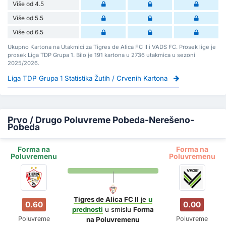
Više od 4.5
Više od 5.5
Više od 6.5
Ukupno Kartona na Utakmici za Tigres de Alica FC II i VADS FC. Prosek lige je
prosek Liga TDP Grupa 1. Bilo je 191 kartona u 2736 utakmica u sezoni
2025/2026.
Liga TDP Grupa 1 Statistika Žutih / Crvenih Kartona
Prvo / Drugo Poluvreme Pobeda-Nerešeno-
Pobeda
Forma na
Forma na
Poluvremenu
Poluvremenu
Tigres de Alica FC II
je
u
0.60
0.00
prednosti
u smislu
Forma
Poluvreme
Poluvreme
na Poluvremenu