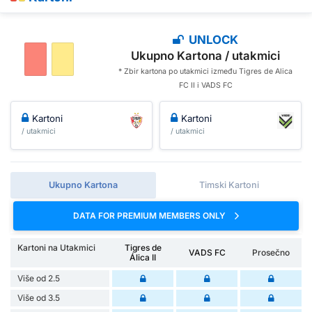
UNLOCK
Ukupno Kartona / utakmici
* Zbir kartona po utakmici između Tigres de Alica
FC II i VADS FC
Kartoni
Kartoni
/ utakmici
/ utakmici
Ukupno Kartona
Timski Kartoni
DATA FOR PREMIUM MEMBERS ONLY
Kartoni na Utakmici
Tigres de
VADS FC
Prosečno
Álica II
Više od 2.5
Više od 3.5