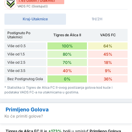
1.45 Golovi / Utakmici
VADS FC (Gostujući)
Kraj-Utakmice
1H/2H
Postignuto Po
Tigres de Álica II
VADS FC
Utakmici
Više od 0.5
100%
64%
Više od 1.5
80%
45%
Više od 2.5
70%
18%
Više od 3.5
40%
9%
Bez Postignutog Gola
0%
36%
* Statistika iz Tigres de Alica FC II-ovog postizanja golova kod kuće i
podataka VADS FC-a na utakmicama u gostima.
Primljeno Golova
Ko će primiti golove?
Tigres de Alica FC II
je
+173%
bolji
u smisluf
Primljeno Golova