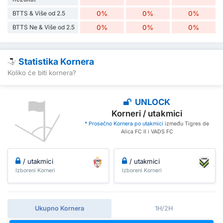
BTTS & Više od 2.5
0%
0%
0%
BTTS Ne & Više od 2.5
0%
0%
0%
Statistika Kornera
Koliko će biti kornera?
UNLOCK
Korneri / utakmici
* Prosečno Kornera po utakmici
između Tigres de
Alica FC II i VADS FC
/ utakmici
/ utakmici
Izboreni Korneri
Izboreni Korneri
Ukupno Kornera
1H/2H