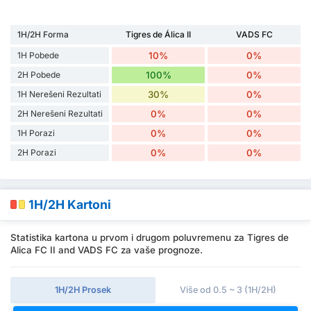
1H/2H Forma
Tigres de Álica II
VADS FC
1H Pobede
10%
0%
2H Pobede
100%
0%
1H Nerešeni Rezultati
30%
0%
2H Nerešeni Rezultati
0%
0%
1H Porazi
0%
0%
2H Porazi
0%
0%
1H/2H Kartoni
Statistika kartona u prvom i drugom poluvremenu za Tigres de
Alica FC II and VADS FC za vaše prognoze.
1H/2H Prosek
Više od 0.5 ~ 3 (1H/2H)