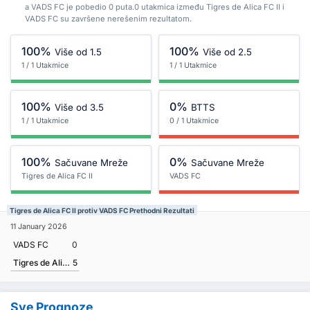
a VADS FC je pobedio 0 puta.0 utakmica između Tigres de Alica FC II i
VADS FC su završene nerešenim rezultatom.
100%
100%
Više od 1.5
Više od 2.5
1 / 1 Utakmice
1 / 1 Utakmice
100%
0%
Više od 3.5
BTTS
1 / 1 Utakmice
0 / 1 Utakmice
100%
0%
Sačuvane Mreže
Sačuvane Mreže
Tigres de Alica FC II
VADS FC
Tigres de Alica FC II protiv VADS FC Prethodni Rezultati
11 January 2026
VADS FC
0
Tigres de Alica FC II
5
Sve Prognoze