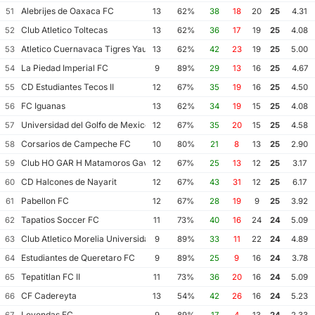
Alebrijes de Oaxaca FC
51
13
62%
38
18
20
25
4.31
Club Atletico Toltecas
52
13
62%
36
17
19
25
4.08
Atletico Cuernavaca Tigres Yautepec
53
13
62%
42
23
19
25
5.00
La Piedad Imperial FC
54
9
89%
29
13
16
25
4.67
CD Estudiantes Tecos II
55
12
67%
35
19
16
25
4.50
FC Iguanas
56
13
62%
34
19
15
25
4.08
Universidad del Golfo de Mexico FC
57
12
67%
35
20
15
25
4.58
Corsarios de Campeche FC
58
10
80%
21
8
13
25
2.90
Club HO GAR H Matamoros Gavilanes FC Matamoros II
59
12
67%
25
13
12
25
3.17
CD Halcones de Nayarit
60
12
67%
43
31
12
25
6.17
Pabellon FC
61
12
67%
28
19
9
25
3.92
Tapatios Soccer FC
62
11
73%
40
16
24
24
5.09
Club Atletico Morelia Universidad Michoacana
63
9
89%
33
11
22
24
4.89
Estudiantes de Queretaro FC
64
9
89%
25
9
16
24
3.78
Tepatitlan FC II
65
11
73%
36
20
16
24
5.09
CF Cadereyta
66
13
54%
42
26
16
24
5.23
Leyendas FC
67
9
89%
17
4
13
24
2.33