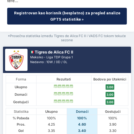
tere...
Registrovan kao korisnik (besplatno) za pregled analize
GPT5 statistike »
*Prosečna statistika između Tigres de Alica FC II i VADS FC tokom tekuće
sezone
Tigres de Alica FC II
Meksiko - Liga TDP Grupa 1
Nedavno : 10W / 0D / 0L
Forma
Rezultati
Bodova po Utakmici
Ukupno
W
W
W
W
W
3.00
Domaći
W
W
W
W
W
3.00
Gostujući
W
W
W
W
W
3.00
Statistika
Ukupno
Domaći
Gostujući
% Pobeda
100%
100%
100%
Pros.
4.25
4.60
3.90
Gol
3.35
3.40
3.30