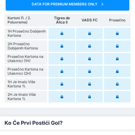
DATA FOR PREMIUM MEMBERS ONLY
Kartoni (1. / 2.
Tigres de
VADS FC
Prosečno
Poluvreme)
Álica II
1H Prosečno Dobijenih
Kartona
2H Prosečno
Dobijenih Kartona
Prosečno Kartona na
Utakmici (1H)
Prosečno Kartona na
Utakmici (2H)
1H Je Imalo Više
Kartona %
2H Je Imalo Više
Kartona %
Ko Će Prvi Postići Gol?