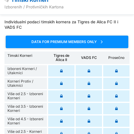
Izborenih / Protivničkih Kartona
Individualni podaci timskih kornera za Tigres de Alica FC II i
VADS FC
DATA FOR PREMIUM MEMBERS ONLY
Timski Korneri
Tigres de
VADS FC
Prosečno
Álica II
Izboreni Korneri /
Utakmici
Korneri Protiv /
Utakmici
Više od 2.5 - Izboreni
Korneri
Više od 3.5 - Izboreni
Korneri
Više od 4.5 - Izboreni
Korneri
Više od 2.5 - Korneri