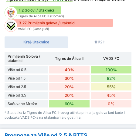
1.2 Golovi / Utakmici
Tigres de Alica FC II (Domaći)
3.27 Primljenih golova / utakmici
VADS FC (Gostujući)
Kraj-Utakmice
1H/2H
Primljenih Golova /
Tigres de Álica II
VADS FC
utakmici
Više od 0.5
40%
100%
Više od 1.5
30%
82%
Više od 2.5
20%
55%
Više od 3.5
20%
45%
Sačuvane Mreže
60%
0%
* Statistika iz Tigres de Alica FC II-ovog učinka primanja golova kod kuće i
podataka VADS FC-a na utakmicama u gostima.
Prognoze za Više od 2.5 & BTTS