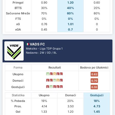
Primgol
0.90
1.20
0.60
BTTS
30%
40%
20%
Sačuvane Mreže
70%
60%
80%
FTS
0%
0%
0%
xG
0.76
1.01
0
xGA
0.45
0.7
0
VADS FC
Meksiko - Liga TDP Grupa 1
Nedavno : 2W / 0D / 9L
Forma
Rezultati
Bodova po Utakmici
Ukupno
W
L
D
L
L
0.62
Domaći
L
L
W
D
L
0.70
Gostujući
L
W
L
L
L
0.55
Statistika
Ukupno
Domaći
Gostujući
% Pobeda
19%
20%
18%
Pros.
4.14
3.50
4.73
Gol
1.33
1.20
1.45