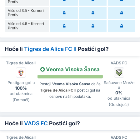
Protiv
Više od 3.5 - Korneri
Protiv
Više od 4.5 - Korneri
Protiv
Hoće li
Tigres de Alica FC II
Postići gol?
Tigres de Álica II
VADS FC
Veoma Visoka Šansa
Postigao gol u
Sačuvane Mreže
Postoji
Veoma Visoka Šansa
da će
u
100%
Tigres de Alica FC II
postići gol na
0%
od utakmica
osnovu naših podataka.
od utakmica
(Domaći)
(Gostujući)
Hoće li
VADS FC
Postići gol?
Tigres de Álica II
VADS FC