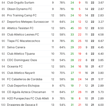
Club Orgullo Surtam
84
9
78%
24
9
15
22
3.67
Obson Dynamo FC
85
9
78%
19
5
14
22
2.67
Pro Training Camp FC
86
12
58%
24
10
14
22
2.83
Deportivo Metepec Eurosoccer FC
87
11
64%
24
12
12
22
3.27
Atletico Tesistan FC
88
12
58%
45
33
12
22
6.50
Club Atletico Leones FC
89
12
58%
33
22
11
22
4.58
Tlapa FC Mazatecochco
90
9
78%
35
25
10
22
6.67
Selva Canera
91
11
64%
29
20
9
22
4.45
Club Atletico Tijuana
92
10
70%
25
19
6
22
4.40
CDC Dominguez Osos
93
13
54%
28
22
6
22
3.85
Oceania FC
94
12
58%
34
16
18
21
4.17
Club Atletico Nayarit
95
10
70%
27
11
16
21
3.80
FC Caballeros de Cordoba
96
12
58%
38
24
14
21
5.17
Club Deportivo Etchojoa
97
9
67%
19
7
12
21
2.89
CD Aguila Azteca Chocaman
98
11
64%
37
26
11
21
5.73
H2O Purepechas FC Club Atletico Morelia II
99
9
78%
18
8
10
21
2.89
Dragones de Oaxaca II
100
13
54%
31
21
10
21
4.00