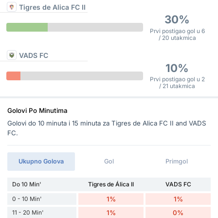
Tigres de Alica FC II
30%
Prvi postigao gol u 6
/ 20 utakmica
VADS FC
10%
Prvi postigao gol u 2
/ 21 utakmica
Golovi Po Minutima
Golovi do 10 minuta i 15 minuta za Tigres de Alica FC II and VADS
FC.
Ukupno Golova
Gol
Primgol
Do 10 Min'
Tigres de Álica II
VADS FC
0 - 10 Min'
1%
1%
11 - 20 Min'
1%
0%