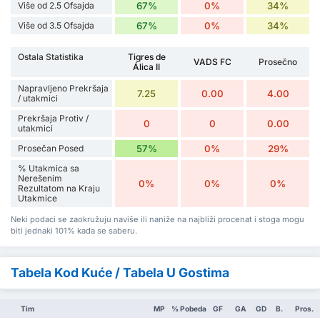
Više od 2.5 Ofsajda
67%
0%
34%
Više od 3.5 Ofsajda
67%
0%
34%
Ostala Statistika
Tigres de
VADS FC
Prosečno
Álica II
Napravljeno Prekršaja
7.25
0.00
4.00
/ utakmici
Prekršaja Protiv /
0
0
0.00
utakmici
Prosečan Posed
57%
0%
29%
% Utakmica sa
Nerešenim
0%
0%
0%
Rezultatom na Kraju
Utakmice
Neki podaci se zaokružuju naviše ili naniže na najbliži procenat i stoga mogu
biti jednaki 101% kada se saberu.
Tabela Kod Kuće / Tabela U Gostima
Tim
MP
% Pobeda
GF
GA
GD
B.
Pros.