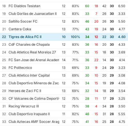
FC Diablos Tesistan
18
12
83%
60
18
42
30
6.50
Club Gorilas de Juanacatlan II
19
12
83%
33
7
26
30
3.33
Saltillo Soccer FC
20
12
83%
46
20
26
30
5.50
Cantera Coka
21
13
77%
43
19
24
30
4.77
Tigres de Alica FC II
22
10
100%
34
12
22
30
4.60
CdF Charales de Chapala
23
12
83%
36
16
20
30
4.33
Club Atletico Real Morelos 27
24
13
77%
33
15
18
30
3.69
FC San Jose del Arenal Academia America Leyendas
25
14
71%
36
22
14
30
4.14
FC Politecnico
26
13
69%
33
9
24
29
3.23
Club Atletico Inter Capital
27
13
69%
30
10
20
29
3.08
Club Deportivo Mineros de Zacatecas II
28
12
75%
34
15
19
29
4.08
Heroes de Zaci FC II
29
13
69%
32
14
18
29
3.54
CF Volcanes de Colima Deportivo Tala
30
12
75%
28
11
17
29
3.25
Racing Veracruz III
31
12
75%
38
4
34
28
3.50
Club Deportivo Irapuato II
32
11
82%
46
15
31
28
5.55
Club Aztecas AMF Soccer Aragon
33
12
75%
41
16
25
28
4.75