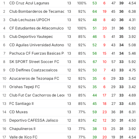
CD Cruz Azul Lagunas
1
13
100%
53
6
47
39
4.54
Club Bombarderos de Tecamac
2
13
92%
64
19
45
36
6.38
Club Lechuzas UPGCH
3
13
92%
48
8
40
36
4.31
CF Estudiantes de Atlacomulco
4
12
100%
51
20
31
36
5.92
Club Deportivo Yautepec
5
13
85%
46
5
41
35
3.92
CD Aguilas Universidad Autonoma de Guerrero
6
12
92%
52
9
43
34
5.08
Pachuca CF Fuerzas Basicas Pachuca CF III
7
13
85%
56
15
41
34
5.46
SK SPORT Street Soccer FC
8
13
85%
67
10
57
33
5.92
CD Delfines Coatzacoalcos
9
12
92%
50
7
43
33
4.75
Azucareros de Tezonapa FC
10
12
92%
35
6
29
33
3.42
Orishas Tepeji FC
11
12
92%
35
6
29
33
3.42
Club Fut Car Cachorros de Leon
12
13
85%
44
17
27
33
4.69
FC Santiago II
13
13
85%
45
18
27
33
4.85
CD Muxes
14
13
77%
59
23
36
31
6.31
Deportivo CAFESSA Jalisco
15
12
83%
42
12
30
31
4.50
Chapulineros II
16
13
77%
38
13
25
31
3.92
Valle de Xico FC
17
13
77%
39
20
19
31
4.54