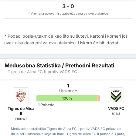
3
-
0
* Vremena golova nisu zabeležavana za ovu utakmicu
* Podaci posle-utakmice kao što su šutevi, kartoni i korneri još
uvek nisu dostupni za ovu utakmicu. Uskoro će biti dodati.
Međusobna Statistika / Prethodni Rezultati
- Tigres de Alica FC II protiv VADS FC
1
Utakmice
100%
0%
0%
1 Pobede
Tigres de Álica
VADS FC
II
(0%)
(100%)
Međusobna statistika Tigres de Alica FC II protiv VADS FC pokazuje
da je od 1 sastanaka koje su imali, Tigres de Alica FC II pobedio 1 puta,