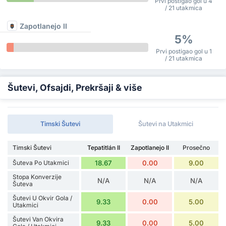
Prvi postigao gol u 4
/ 21 utakmica
Zapotlanejo II
5%
Prvi postigao gol u 1
/ 21 utakmica
Šutevi, Ofsajdi, Prekršaji & više
Timski Šutevi
Šutevi na Utakmici
Timski Šutevi
Tepatitlán II
Zapotlanejo II
Prosečno
Šuteva Po Utakmici
18.67
0.00
9.00
Stopa Konverzije
N/A
N/A
N/A
Šuteva
Šutevi U Okvir Gola /
9.33
0.00
5.00
Utakmici
Šutevi Van Okvira
9.33
0.00
5.00