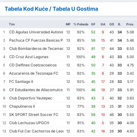
Tabela Kod Kuće / Tabela U Gostima
Tim
MP
% Pobeda
GF
GA
GD
B.
Pros.
CD Aguilas Universidad Autonoma de Guerrero
1
12
92%
52
9
43
34
5.08
Pachuca CF Fuerzas Basicas Pachuca CF III
2
13
85%
56
15
41
34
5.46
Club Bombarderos de Tecamac
3
12
92%
61
17
44
33
6.50
CD Cruz Azul Lagunas
4
11
100%
49
6
43
33
5.00
CD Delfines Coatzacoalcos
5
12
92%
50
7
43
33
4.75
Azucareros de Tezonapa FC
6
12
92%
35
6
29
33
3.42
FC Santiago II
7
12
92%
45
17
28
33
5.17
CF Estudiantes de Atlacomulco
8
11
100%
46
19
27
33
5.91
Club Deportivo Yautepec
9
12
83%
43
3
40
32
3.83
Chapulineros II
10
13
77%
38
13
25
31
3.92
SK SPORT Street Soccer FC
11
12
83%
56
10
46
30
5.50
Club Lechuzas UPGCH
12
11
91%
40
5
35
30
4.09
Club Fut Car Cachorros de Leon
13
12
83%
42
16
26
30
4.83