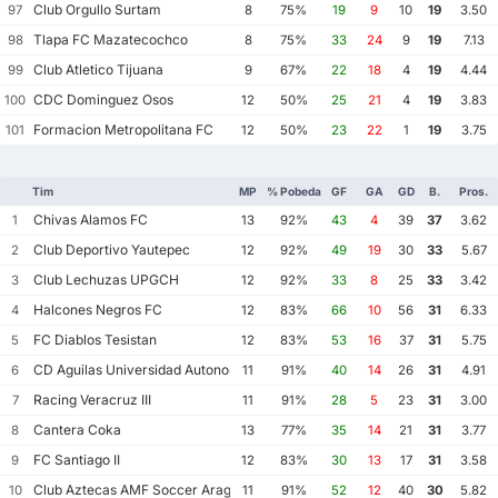
Club Orgullo Surtam
97
8
75%
19
9
10
19
3.50
Tlapa FC Mazatecochco
98
8
75%
33
24
9
19
7.13
Club Atletico Tijuana
99
9
67%
22
18
4
19
4.44
CDC Dominguez Osos
100
12
50%
25
21
4
19
3.83
Formacion Metropolitana FC
101
12
50%
23
22
1
19
3.75
Tim
MP
% Pobeda
GF
GA
GD
B.
Pros.
Chivas Alamos FC
1
13
92%
43
4
39
37
3.62
Club Deportivo Yautepec
2
12
92%
49
19
30
33
5.67
Club Lechuzas UPGCH
3
12
92%
33
8
25
33
3.42
Halcones Negros FC
4
12
83%
66
10
56
31
6.33
FC Diablos Tesistan
5
12
83%
53
16
37
31
5.75
CD Aguilas Universidad Autonoma de Guerrero
6
11
91%
40
14
26
31
4.91
Racing Veracruz III
7
11
91%
28
5
23
31
3.00
Cantera Coka
8
13
77%
35
14
21
31
3.77
FC Santiago II
9
12
83%
30
13
17
31
3.58
Club Aztecas AMF Soccer Aragon
10
11
91%
52
12
40
30
5.82