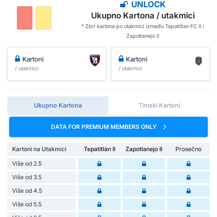
UNLOCK
Ukupno Kartona / utakmici
* Zbir kartona po utakmici između Tepatitlan FC II i
Zapotlanejo II
Kartoni
Kartoni
/ utakmici
/ utakmici
Ukupno Kartona
Timski Kartoni
DATA FOR PREMIUM MEMBERS ONLY
Kartoni na Utakmici
Tepatitlán II
Zapotlanejo II
Prosečno
Više od 2.5
Više od 3.5
Više od 4.5
Više od 5.5