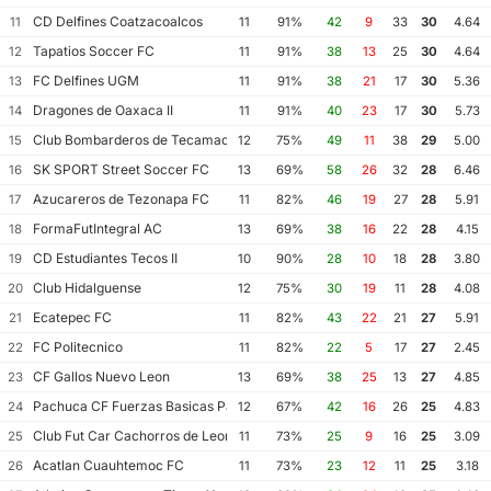
CD Delfines Coatzacoalcos
11
11
91%
42
9
33
30
4.64
Tapatios Soccer FC
12
11
91%
38
13
25
30
4.64
FC Delfines UGM
13
11
91%
38
21
17
30
5.36
Dragones de Oaxaca II
14
11
91%
40
23
17
30
5.73
Club Bombarderos de Tecamac
15
12
75%
49
11
38
29
5.00
SK SPORT Street Soccer FC
16
13
69%
58
26
32
28
6.46
Azucareros de Tezonapa FC
17
11
82%
46
19
27
28
5.91
FormaFutIntegral AC
18
13
69%
38
16
22
28
4.15
CD Estudiantes Tecos II
19
10
90%
28
10
18
28
3.80
Club Hidalguense
20
12
75%
30
19
11
28
4.08
Ecatepec FC
21
11
82%
43
22
21
27
5.91
FC Politecnico
22
11
82%
22
5
17
27
2.45
CF Gallos Nuevo Leon
23
13
69%
38
25
13
27
4.85
Pachuca CF Fuerzas Basicas Pachuca CF III
24
12
67%
42
16
26
25
4.83
Club Fut Car Cachorros de Leon
25
11
73%
25
9
16
25
3.09
Acatlan Cuauhtemoc FC
26
11
73%
23
12
11
25
3.18