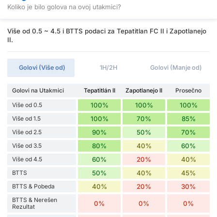
Koliko je bilo golova na ovoj utakmici?
Više od 0.5 ~ 4.5 i BTTS podaci za Tepatitlan FC II i Zapotlanejo
II.
Golovi (Više od)
1H/2H
Golovi (Manje od)
Golovi na Utakmici
Tepatitlán II
Zapotlanejo II
Prosečno
Više od 0.5
100%
100%
100%
Više od 1.5
100%
70%
85%
Više od 2.5
90%
50%
70%
Više od 3.5
80%
40%
60%
Više od 4.5
60%
20%
40%
BTTS
50%
40%
45%
BTTS & Pobeda
40%
20%
30%
BTTS & Nerešen
0%
0%
0%
Rezultat