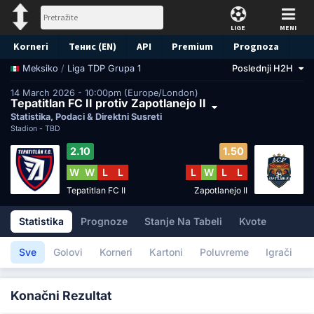
LIGE
MENI
Korneri
Тенис (EN)
API
Premium
Prognoza
/
Liga TDP Grupa 1
Poslednji H2H
Meksiko
14 March 2026 - 10:00pm (Europe/London)
Tepatitlan FC II protiv Zapotlanejo II
Statistika, Podaci & Direktni Susreti
Stadion -
TBD
2.10
1.50
W
W
L
L
L
W
L
L
Tepatitlan FC II
Zapotlanejo II
Statistika
Prognoze
Stanje Na Tabeli
Kvote
Sve
Golovi
Korneri
Kartoni
Poluvreme
Igrači
Konačni Rezultat