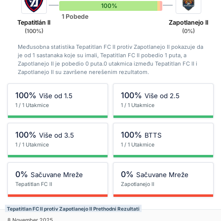
100%
0%
0%
1 Pobede
Tepatitlán II
Zapotlanejo II
(100%)
(0%)
Međusobna statistika Tepatitlan FC II protiv Zapotlanejo II pokazuje da
je od 1 sastanaka koje su imali, Tepatitlan FC II pobedio 1 puta, a
Zapotlanejo II je pobedio 0 puta.0 utakmica između Tepatitlan FC II i
Zapotlanejo II su završene nerešenim rezultatom.
100%
100%
Više od 1.5
Više od 2.5
1 / 1 Utakmice
1 / 1 Utakmice
100%
100%
Više od 3.5
BTTS
1 / 1 Utakmice
1 / 1 Utakmice
0%
0%
Sačuvane Mreže
Sačuvane Mreže
Tepatitlan FC II
Zapotlanejo II
Tepatitlan FC II protiv Zapotlanejo II Prethodni Rezultati
8 November 2025