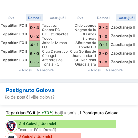
Sve
Domaći
Gostujući
Sve
Domaći
Gostujući
Tepatitlan FC II
Tapatios
Club Leones
Zapotlanejo II
0 - 4
3 - 2
Soccer FC
Negros de la
Tepatitlan FC II
CD Estudiantes
Universidad de
CD Aves
Zapotlanejo II
0 - 2
1 - 0
Tecos II
Guadalajara III
Blancas
Tepatitlan FC II
Jabalis Mirasol
Alfareros de
Zapotlanejo II
4 - 1
0 - 1
FC
Tonala FC
Tepatitlan FC II
Club Deportivo
Club Gorilas de
Zapotlanejo II
6 - 0
2 - 0
Cimagol
Juanacatlan II
Tepatitlan FC II
Alfareros de
CD Nacional
Zapotlanejo II
6 - 5
1 - 0
Tonala FC
Guadalajara
Prošli
Naredni
Prošli
Naredni
Postignuto Golova
Ko će postići više golova?
Tepatitlan FC II
je
+70%
bolji
u smisluf
Postignuto Golova
3.4 Golovi / Utakmici
Tepatitlan FC II (Domaći)
2 Golovi / Utakmici