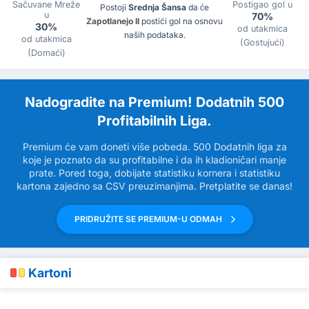
Sačuvane Mreže
Postigao gol u
Postoji
Srednja Šansa
da će
u
70%
Zapotlanejo II
postići gol na osnovu
30%
od utakmica
naših podataka.
od utakmica
(Gostujući)
(Domaći)
Nadogradite na Premium! Dodatnih 500
Profitabilnih Liga.
Premium će vam doneti više pobeda. 500 Dodatnih liga za
koje je poznato da su profitabilne i da ih kladioničari manje
prate. Pored toga, dobijate statistiku kornera i statistiku
kartona zajedno sa CSV preuzimanjima. Pretplatite se danas!
PRIDRUŽITE SE PREMIUM-U ODMAH
Kartoni