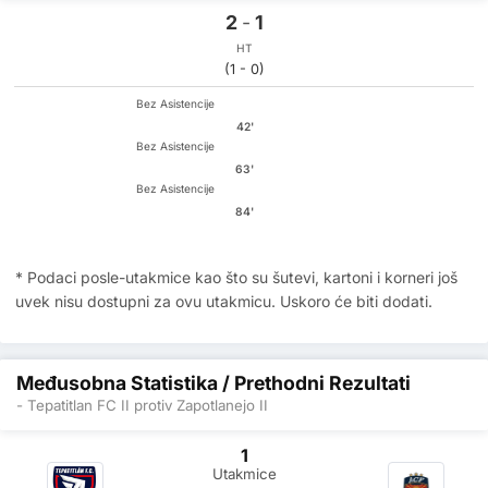
2
-
1
HT
(1 - 0)
Bez Asistencije
42'
Bez Asistencije
63'
Bez Asistencije
84'
* Podaci posle-utakmice kao što su šutevi, kartoni i korneri još
uvek nisu dostupni za ovu utakmicu. Uskoro će biti dodati.
Međusobna Statistika / Prethodni Rezultati
- Tepatitlan FC II protiv Zapotlanejo II
1
Utakmice