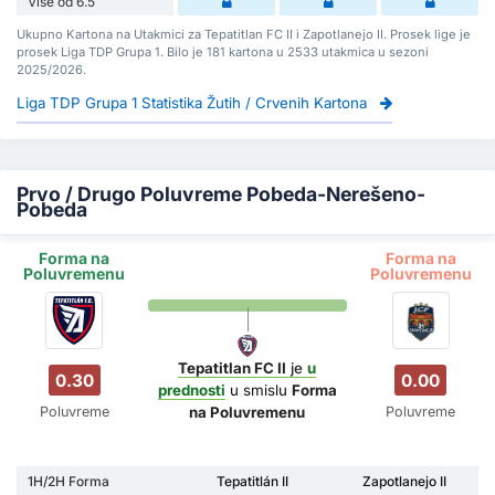
Više od 6.5
Ukupno Kartona na Utakmici za Tepatitlan FC II i Zapotlanejo II. Prosek lige je
prosek Liga TDP Grupa 1. Bilo je 181 kartona u 2533 utakmica u sezoni
2025/2026.
Liga TDP Grupa 1 Statistika Žutih / Crvenih Kartona
Prvo / Drugo Poluvreme Pobeda-Nerešeno-
Pobeda
Forma na
Forma na
Poluvremenu
Poluvremenu
Tepatitlan FC II
je
u
0.30
0.00
prednosti
u smislu
Forma
Poluvreme
Poluvreme
na Poluvremenu
1H/2H Forma
Tepatitlán II
Zapotlanejo II