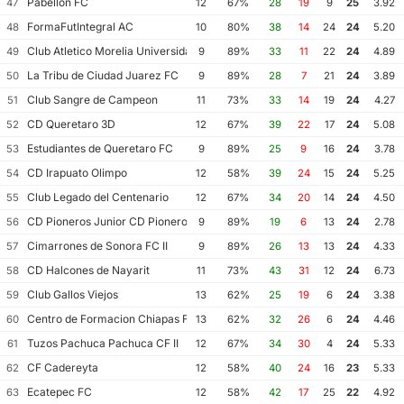
Pabellon FC
47
12
67%
28
19
9
25
3.92
FormaFutIntegral AC
48
10
80%
38
14
24
24
5.20
Club Atletico Morelia Universidad Michoacana
49
9
89%
33
11
22
24
4.89
La Tribu de Ciudad Juarez FC
50
9
89%
28
7
21
24
3.89
Club Sangre de Campeon
51
11
73%
33
14
19
24
4.27
CD Queretaro 3D
52
12
67%
39
22
17
24
5.08
Estudiantes de Queretaro FC
53
9
89%
25
9
16
24
3.78
CD Irapuato Olimpo
54
12
58%
39
24
15
24
5.25
Club Legado del Centenario
55
12
67%
34
20
14
24
4.50
CD Pioneros Junior CD Pioneros de Cancun II
56
9
89%
19
6
13
24
2.78
Cimarrones de Sonora FC II
57
9
89%
26
13
13
24
4.33
CD Halcones de Nayarit
58
11
73%
43
31
12
24
6.73
Club Gallos Viejos
59
13
62%
25
19
6
24
3.38
Centro de Formacion Chiapas Futbol
60
13
62%
32
26
6
24
4.46
Tuzos Pachuca Pachuca CF II
61
12
67%
34
30
4
24
5.33
CF Cadereyta
62
12
58%
40
24
16
23
5.33
Ecatepec FC
63
12
58%
42
17
25
22
4.92