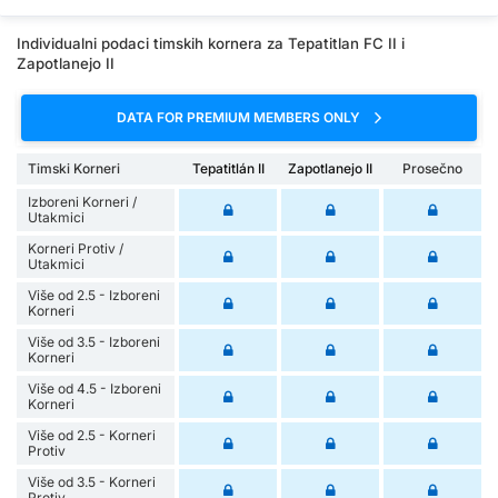
Individualni podaci timskih kornera za Tepatitlan FC II i
Zapotlanejo II
DATA FOR PREMIUM MEMBERS ONLY
Timski Korneri
Tepatitlán II
Zapotlanejo II
Prosečno
Izboreni Korneri /
Utakmici
Korneri Protiv /
Utakmici
Više od 2.5 - Izboreni
Korneri
Više od 3.5 - Izboreni
Korneri
Više od 4.5 - Izboreni
Korneri
Više od 2.5 - Korneri
Protiv
Više od 3.5 - Korneri
Protiv