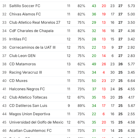
Saltillo Soccer FC
31
11
82%
43
20
23
27
5.73
Chivas Alamos FC
32
11
82%
36
19
17
27
5.00
Club Atletico Real Morelos 27
33
12
75%
29
13
16
27
3.50
CdF Charales de Chapala
34
11
82%
32
16
16
27
4.36
Irritilas FC
35
12
75%
28
13
15
27
3.42
Correcaminos de la UAT III
36
12
75%
22
13
9
27
2.92
Club Leon GEN
37
12
75%
20
14
6
27
2.83
CD Matamoros
38
13
62%
49
26
23
26
5.77
Racing Veracruz III
39
11
73%
34
4
30
25
3.45
CD Muxes
40
11
73%
50
23
27
25
6.64
Halcones Negros FC
41
11
73%
37
13
24
25
4.55
Club Atletico Toltecas
42
12
67%
35
15
20
25
4.17
CD Datileros San Luis
43
9
89%
34
17
17
25
5.67
Magos Union Deportiva
44
11
73%
22
6
16
25
2.55
Universidad del Golfo de Mexico FC
45
12
67%
35
20
15
25
4.58
Acatlan Cuauhtemoc FC
46
11
73%
31
17
14
25
4.36