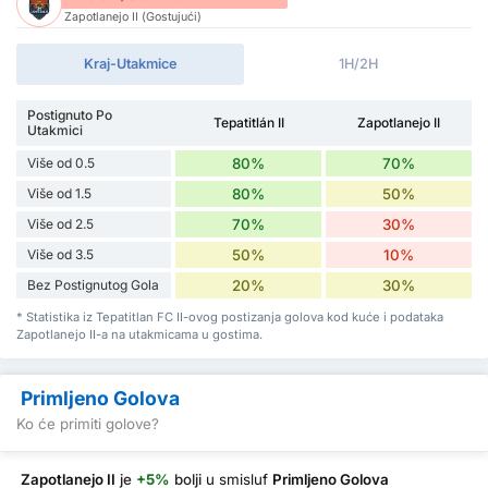
Zapotlanejo II (Gostujući)
Kraj-Utakmice
1H/2H
Postignuto Po
Tepatitlán II
Zapotlanejo II
Utakmici
Više od 0.5
80%
70%
Više od 1.5
80%
50%
Više od 2.5
70%
30%
Više od 3.5
50%
10%
Bez Postignutog Gola
20%
30%
* Statistika iz Tepatitlan FC II-ovog postizanja golova kod kuće i podataka
Zapotlanejo II-a na utakmicama u gostima.
Primljeno Golova
Ko će primiti golove?
Zapotlanejo II
je
+5%
bolji
u smisluf
Primljeno Golova