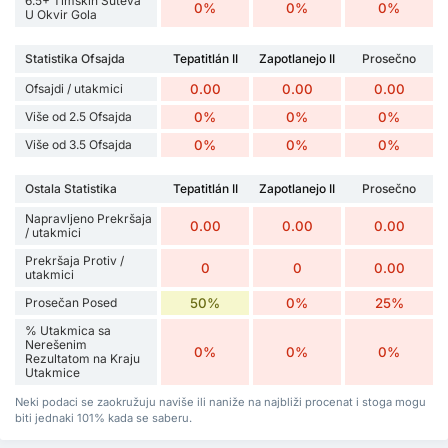
6.5+ Timskih Šuteva
0%
0%
0%
U Okvir Gola
Statistika Ofsajda
Tepatitlán II
Zapotlanejo II
Prosečno
Ofsajdi / utakmici
0.00
0.00
0.00
Više od 2.5 Ofsajda
0%
0%
0%
Više od 3.5 Ofsajda
0%
0%
0%
Ostala Statistika
Tepatitlán II
Zapotlanejo II
Prosečno
Napravljeno Prekršaja
0.00
0.00
0.00
/ utakmici
Prekršaja Protiv /
0
0
0.00
utakmici
Prosečan Posed
50%
0%
25%
% Utakmica sa
Nerešenim
0%
0%
0%
Rezultatom na Kraju
Utakmice
Neki podaci se zaokružuju naviše ili naniže na najbliži procenat i stoga mogu
biti jednaki 101% kada se saberu.