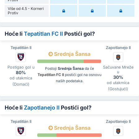
Više od 4.5 - Korneri
Protiv
Hoće li
Tepatitlan FC II
Postići gol?
Tepatitlán II
Zapotlanejo II
Srednja Šansa
Postigao gol u
Sačuvane Mreže
Postoji
Srednja Šansa
da će
u
80%
Tepatitlan FC II
postići gol na osnovu
30%
od utakmica
naših podataka.
od utakmica
(Domaći)
(Gostujući)
Hoće li
Zapotlanejo II
Postići gol?
Tepatitlán II
Zapotlanejo II
Srednja Šansa