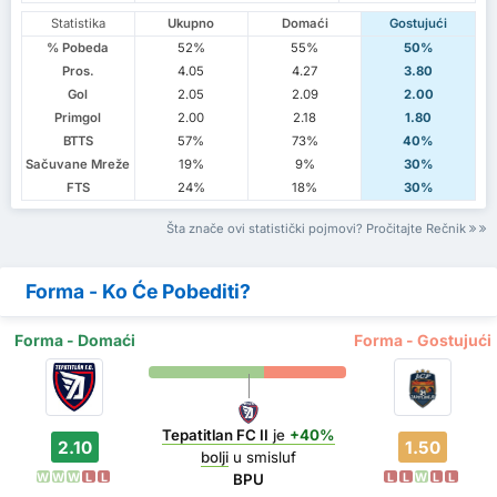
Statistika
Ukupno
Domaći
Gostujući
% Pobeda
52%
55%
50%
Pros.
4.05
4.27
3.80
Gol
2.05
2.09
2.00
Primgol
2.00
2.18
1.80
BTTS
57%
73%
40%
Sačuvane Mreže
19%
9%
30%
FTS
24%
18%
30%
Šta znače ovi statistički pojmovi? Pročitajte Rečnik
Forma - Ko Će Pobediti?
Forma - Domaći
Forma - Gostujući
Tepatitlan FC II
je
+40%
2.10
1.50
bolji
u smisluf
W
W
W
L
L
L
L
W
L
L
BPU