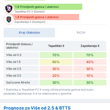
1.9 Primljenih golova / utakmici
Tepatitlan FC II (Domaći)
1.8 Primljenih golova / utakmici
Zapotlanejo II (Gostujući)
Kraj-Utakmice
1H/2H
Primljenih Golova /
Tepatitlán II
Zapotlanejo II
utakmici
Više od 0.5
70%
70%
Više od 1.5
60%
40%
Više od 2.5
30%
30%
Više od 3.5
20%
10%
Sačuvane Mreže
30%
30%
* Statistika iz Tepatitlan FC II-ovog učinka primanja golova kod kuće i
podataka Zapotlanejo II-a na utakmicama u gostima.
Prognoze za Više od 2.5 & BTTS