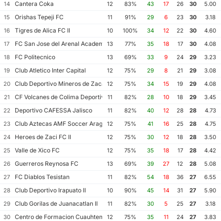
Cantera Coka
14
12
83%
43
17
26
30
5.00
Orishas Tepeji FC
15
11
91%
29
6
23
30
3.18
Tigres de Alica FC II
16
10
100%
34
12
22
30
4.60
FC San Jose del Arenal Academia America Leyendas
17
13
77%
35
18
17
30
4.08
FC Politecnico
18
13
69%
33
9
24
29
3.23
Club Atletico Inter Capital
19
12
75%
29
8
21
29
3.08
Club Deportivo Mineros de Zacatecas II
20
12
75%
34
15
19
29
4.08
CF Volcanes de Colima Deportivo Tala
21
11
82%
28
10
18
29
3.45
Deportivo CAFESSA Jalisco
22
11
82%
40
12
28
28
4.73
Club Aztecas AMF Soccer Aragon
23
12
75%
41
16
25
28
4.75
Heroes de Zaci FC II
24
12
75%
30
12
18
28
3.50
Valle de Xico FC
25
12
75%
35
18
17
28
4.42
Guerreros Reynosa FC
26
13
69%
39
27
12
28
5.08
FC Diablos Tesistan
27
11
82%
54
18
36
27
6.55
Club Deportivo Irapuato II
28
10
90%
45
14
31
27
5.90
Club Gorilas de Juanacatlan II
29
11
82%
30
5
25
27
3.18
Centro de Formacion Cuauhtemoc Blanco
30
12
75%
35
11
24
27
3.83