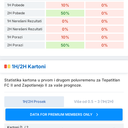
1H Pobede
10%
0%
2H Pobede
50%
0%
1H Nerešeni Rezultati
0%
0%
2H Nerešeni Rezultati
0%
0%
1H Porazi
10%
0%
2H Porazi
50%
0%
1H/2H Kartoni
Statistika kartona u prvom i drugom poluvremenu za Tepatitlan
FC II and Zapotlanejo II za vaše prognoze.
1H/2H Prosek
Više od 0.5 ~ 3 (1H/2H)
DATA FOR PREMIUM MEMBERS ONLY
Kartoni (1. / 2.