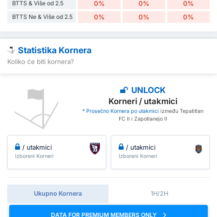
BTTS & Više od 2.5
0%
0%
0%
BTTS Ne & Više od 2.5
0%
0%
0%
Statistika Kornera
Koliko će biti kornera?
UNLOCK
Korneri / utakmici
* Prosečno Kornera po utakmici
između Tepatitlan
FC II i Zapotlanejo II
/ utakmici
/ utakmici
Izboreni Korneri
Izboreni Korneri
Ukupno Kornera
1H/2H
DATA FOR PREMIUM MEMBERS ONLY