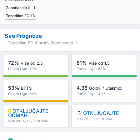
Zapotlanejo II
1
Tepatitlan FC II
3
Sve Prognoze
- Tepatitlan FC II protiv Zapotlanejo II
72%
81%
Više od 2.5
Više od 1.5
Prosek Lige : 70%
Prosek Lige : 83%
53%
4.38
BTTS
Golovi / Utakmici
Prosek Lige : 54%
Prosek Lige : 4.35
OTKLJUČAJTE
OTKLJUCAJTE
ODMAH
Više od 8.5, 9.5 & više
Više od 1.5, FH/2H & više