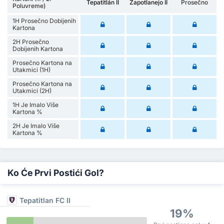
Tepatitlán II
Zapotlanejo II
Prosečno
Poluvreme)
1H Prosečno Dobijenih
Kartona
2H Prosečno
Dobijenih Kartona
Prosečno Kartona na
Utakmici (1H)
Prosečno Kartona na
Utakmici (2H)
1H Je Imalo Više
Kartona %
2H Je Imalo Više
Kartona %
Ko Će Prvi Postići Gol?
Tepatitlan FC II
19%