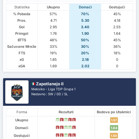
Statistika
Ukupno
Domaći
Gostujući
% Pobeda
57%
70%
45%
Pros.
4.71
5.30
4.18
Gol
2.95
3.40
2.55
Primgol
1.76
1.90
1.64
BTTS
48%
50%
45%
Sačuvane Mreže
33%
30%
36%
FTS
19%
20%
18%
xG
1.85
2.18
0
xGA
1.69
2.02
0
Zapotlanejo II
Meksiko - Liga TDP Grupa 1
Nedavno : 5W / 0D / 5L
Forma
Rezultati
Bodova po Utakmici
Ukupno
W
L
W
L
L
1.57
Domaći
L
L
W
W
L
1.64
Gostujući
L
L
W
L
L
1.50