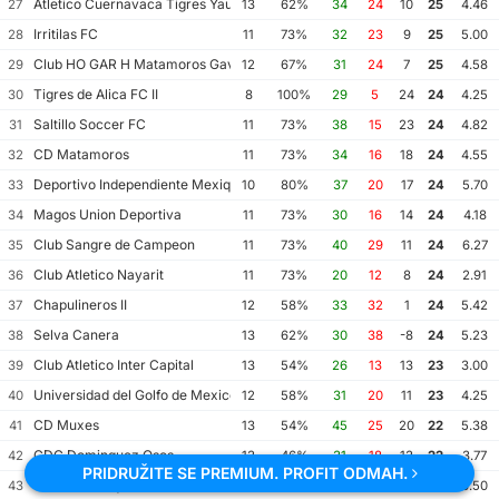
Atletico Cuernavaca Tigres Yautepec
27
13
62%
34
24
10
25
4.46
Irritilas FC
28
11
73%
32
23
9
25
5.00
Club HO GAR H Matamoros Gavilanes FC Matamoros II
29
12
67%
31
24
7
25
4.58
Tigres de Alica FC II
30
8
100%
29
5
24
24
4.25
Saltillo Soccer FC
31
11
73%
38
15
23
24
4.82
CD Matamoros
32
11
73%
34
16
18
24
4.55
Deportivo Independiente Mexiquense
33
10
80%
37
20
17
24
5.70
Magos Union Deportiva
34
11
73%
30
16
14
24
4.18
Club Sangre de Campeon
35
11
73%
40
29
11
24
6.27
Club Atletico Nayarit
36
11
73%
20
12
8
24
2.91
Chapulineros II
37
12
58%
33
32
1
24
5.42
Selva Canera
38
13
62%
30
38
-8
24
5.23
Club Atletico Inter Capital
39
13
54%
26
13
13
23
3.00
Universidad del Golfo de Mexico FC
40
12
58%
31
20
11
23
4.25
CD Muxes
41
13
54%
45
25
20
22
5.38
CDC Dominguez Osos
42
13
46%
31
18
13
22
3.77
PRIDRUŽITE SE PREMIUM. PROFIT ODMAH.
Leones Huixquilucan FC
43
12
58%
25
17
8
22
3.50