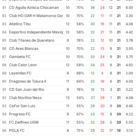
CD Aguila Azteca Chocaman
81
10
70%
36
24
12
21
6.00
Club HO GAR H Matamoros Gavilanes FC Matamoros II
82
10
70%
22
11
11
21
3.30
Atletico Tibu
83
12
58%
30
19
11
21
4.08
Deportivo Independiente Mexiquense
84
12
58%
32
21
11
21
4.42
Club Titanes de Queretaro
85
9
78%
22
12
10
21
3.78
CD Aves Blancas
86
10
70%
22
13
9
21
3.50
Gambeta FC
87
10
70%
33
24
9
21
5.70
Club Calor Leon
88
12
58%
34
25
9
21
4.92
Leyendas FC
89
8
88%
12
4
8
21
2.00
Dragones de Toluca II
90
11
64%
25
19
6
21
4.00
CD San Juan del Rio
91
9
78%
16
13
3
21
3.22
Club Novillos Neza
92
13
54%
27
26
1
21
4.08
CeFor San Luis
93
11
55%
29
20
9
20
4.45
Progreso FC
94
9
67%
23
15
8
20
4.22
FC Delfines UGM
95
11
55%
33
28
5
20
5.55
PDLA FC
96
8
75%
29
12
17
19
5.13