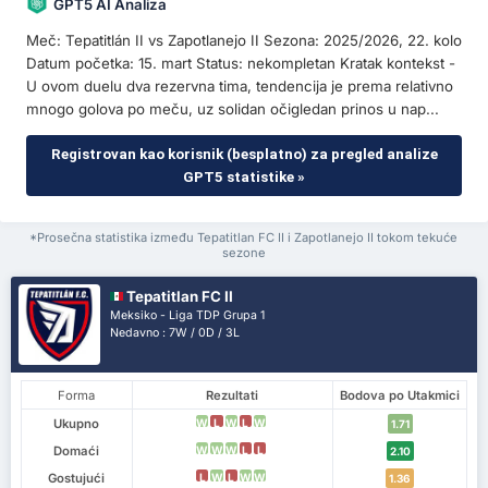
GPT5 AI Analiza
Meč: Tepatitlán II vs Zapotlanejo II Sezona: 2025/2026, 22. kolo
Datum početka: 15. mart Status: nekompletan Kratak kontekst -
U ovom duelu dva rezervna tima, tendencija je prema relativno
mnogo golova po meču, uz solidan očigledan prinos u nap...
Registrovan kao korisnik (besplatno) za pregled analize
GPT5 statistike »
*Prosečna statistika između Tepatitlan FC II i Zapotlanejo II tokom tekuće
sezone
Tepatitlan FC II
Meksiko - Liga TDP Grupa 1
Nedavno : 7W / 0D / 3L
Forma
Rezultati
Bodova po Utakmici
Ukupno
W
L
W
L
W
1.71
Domaći
W
W
W
L
L
2.10
Gostujući
L
W
L
W
W
1.36