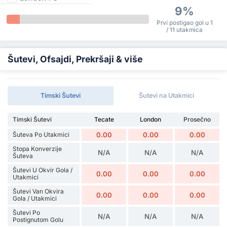
9%
Prvi postigao gol u 1
/ 11 utakmica
Šutevi, Ofsajdi, Prekršaji & više
Timski Šutevi
Šutevi na Utakmici
Timski Šutevi
Tecate
London
Prosečno
Šuteva Po Utakmici
0.00
0.00
0.00
Stopa Konverzije
N/A
N/A
N/A
Šuteva
Šutevi U Okvir Gola /
0.00
0.00
0.00
Utakmici
Šutevi Van Okvira
0.00
0.00
0.00
Gola / Utakmici
Šutevi Po
N/A
N/A
N/A
Postignutom Golu