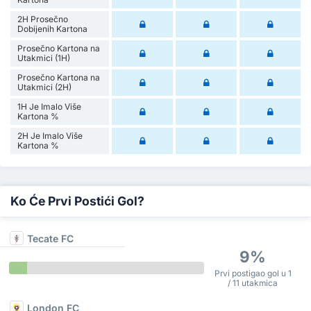
2H Prosečno
Dobijenih Kartona
Prosečno Kartona na
Utakmici (1H)
Prosečno Kartona na
Utakmici (2H)
1H Je Imalo Više
Kartona %
2H Je Imalo Više
Kartona %
Ko Će Prvi Postići Gol?
Tecate FC
9%
Prvi postigao gol u 1
/ 11 utakmica
London FC