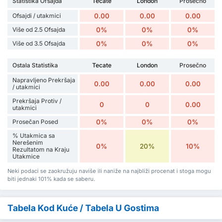
Statistika Ofsajda
Tecate
London
Prosečno
Ofsajdi / utakmici
0.00
0.00
0.00
Više od 2.5 Ofsajda
0%
0%
0%
Više od 3.5 Ofsajda
0%
0%
0%
Ostala Statistika
Tecate
London
Prosečno
Napravljeno Prekršaja
0.00
0.00
0.00
/ utakmici
Prekršaja Protiv /
0
0
0.00
utakmici
Prosečan Posed
0%
0%
0%
% Utakmica sa
Nerešenim
0%
20%
10%
Rezultatom na Kraju
Utakmice
Neki podaci se zaokružuju naviše ili naniže na najbliži procenat i stoga mogu
biti jednaki 101% kada se saberu.
Tabela Kod Kuće / Tabela U Gostima