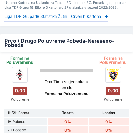
Ukupno Kartona na Utakmici za Tecate FC i London FC. Prosek lige je prosek
Liga TDP Grupa 18. Bilo je 0 kartona u 27 utakmica u sezoni 2022/2023.
Liga TDP Grupa 18 Statistika Žutih / Crvenih Kartona
Prvo / Drugo Poluvreme Pobeda-Nerešeno-
Pobeda
Forma na
Forma na
Poluvremenu
Poluvremenu
Oba Tima su jednaka
u
smislu
0.00
0.00
Forma na Poluvremenu
Poluvreme
Poluvreme
1H/2H Forma
Tecate
London
1H Pobede
0%
0%
2H Pobede
0%
0%