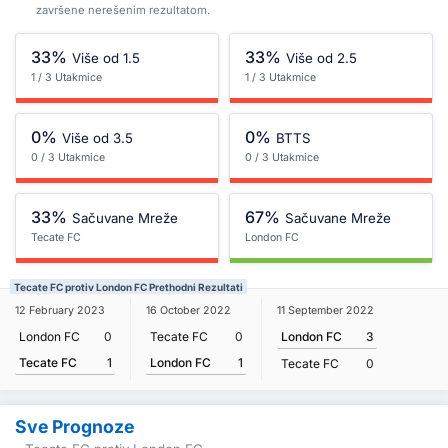
završene nerešenim rezultatom.
33%
33%
Više od 1.5
Više od 2.5
1 / 3 Utakmice
1 / 3 Utakmice
0%
0%
Više od 3.5
BTTS
0 / 3 Utakmice
0 / 3 Utakmice
33%
67%
Sačuvane Mreže
Sačuvane Mreže
Tecate FC
London FC
Tecate FC protiv London FC Prethodni Rezultati
12 February 2023
16 October 2022
11 September 2022
London FC
0
Tecate FC
0
London FC
3
Tecate FC
1
London FC
1
Tecate FC
0
Sve Prognoze