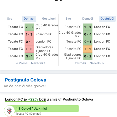
Sve
Domaći
Gostujući
Sve
Domaći
Gostujući
Club 40 Grados
Tecate FC
Rosarito FC
London FC
2 - 0
1 - 3
MXL
Club 40 Grados
Tecate FC
Rosarito FC
London FC
1 - 3
0 - 4
MXL
Tecate FC
London FC
Tecate FC
London FC
0 - 1
0 - 1
Gladiadores
Tecate FC
Rosarito FC
London FC
1 - 3
1 - 1
Tijuana FC
Club 40 Grados
Gladiadores
Tecate FC
London FC
5 - 1
0 - 2
MXL
Tijuana FC
Prošli
Naredni
Prošli
Naredni
Postignuto Golova
Ko će postići više golova?
London FC
je
+22%
bolji
u smisluf
Postignuto Golova
1.8 Golovi / Utakmici
Tecate FC (Domaći)