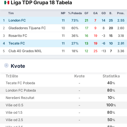
Liga TDP Grupa 18 Tabela
Tim
MP
% Pobeda
GF
GA
GD
B.
Pros.
London FC
1
11
73%
21
7
14
25
2.55
Gladiadores Tijuana FC
2
10
60%
17
9
8
20
2.60
Rosarito FC
3
11
36%
16
19
-3
15
3.18
Tecate FC
4
11
27%
13
19
-6
10
2.91
Club 40 Grados MXL
5
11
18%
12
25
-13
7
3.36
Kvote
Tržište
Kvote
Statistika
40
Tecate FC Pobeda
-
%
80
London FC Pobeda
-
%
10
Nerešeni Rezultat
-
%
100
Više od 0.5
-
%
80
Više od 1.5
-
%
50
Više od 2.5
-
%