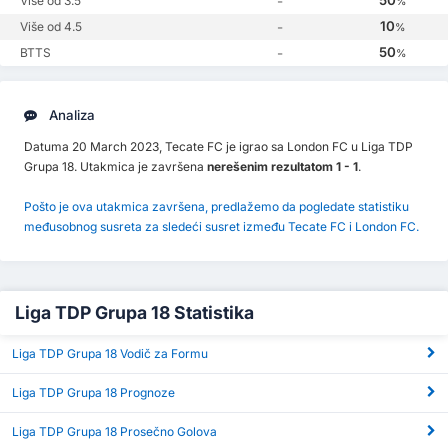
50
Više od 3.5
-
%
10
Više od 4.5
-
%
50
BTTS
-
%
Analiza
Datuma 20 March 2023, Tecate FC je igrao sa London FC u Liga TDP
Grupa 18. Utakmica je završena
nerešenim rezultatom 1 - 1
.
Pošto je ova utakmica završena, predlažemo da pogledate statistiku
međusobnog susreta za sledeći susret između Tecate FC i London FC.
Liga TDP Grupa 18 Statistika
Liga TDP Grupa 18 Vodič za Formu
Liga TDP Grupa 18 Prognoze
Liga TDP Grupa 18 Prosečno Golova