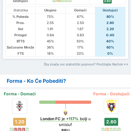
Gostujući
W
D
W
W
W
2.60
Statistika
Ukupno
Domaći
Gostujući
% Pobeda
73%
67%
80%
Pros.
2.55
2.50
2.60
Gol
1.91
1.67
2.20
Primgol
0.64
0.83
0.40
BTTS
45%
50%
40%
Sačuvane Mreže
36%
17%
60%
FTS
18%
33%
0%
Šta znače ovi statistički pojmovi? Pročitajte Rečnik
Forma - Ko Će Pobediti?
Forma - Domaći
Forma - Gostujući
London FC
je
+117%
bolji
u
1.20
2.60
smisluf
W
L
L
L
W
W
D
W
W
W
BPU