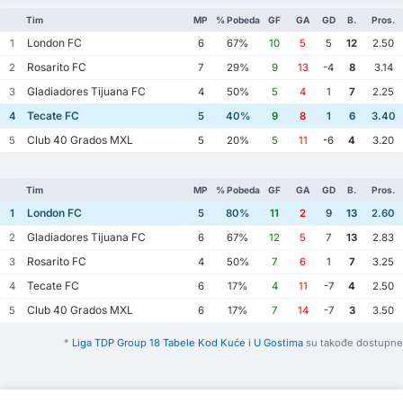
Tim
MP
% Pobeda
GF
GA
GD
B.
Pros.
London FC
1
6
67%
10
5
5
12
2.50
Rosarito FC
2
7
29%
9
13
-4
8
3.14
Gladiadores Tijuana FC
3
4
50%
5
4
1
7
2.25
Tecate FC
4
5
40%
9
8
1
6
3.40
Club 40 Grados MXL
5
5
20%
5
11
-6
4
3.20
Tim
MP
% Pobeda
GF
GA
GD
B.
Pros.
London FC
1
5
80%
11
2
9
13
2.60
Gladiadores Tijuana FC
2
6
67%
12
5
7
13
2.83
Rosarito FC
3
4
50%
7
6
1
7
3.25
Tecate FC
4
6
17%
4
11
-7
4
2.50
Club 40 Grados MXL
5
6
17%
7
14
-7
3
3.50
*
Liga TDP Group 18 Tabele Kod Kuće i U Gostima
su takođe dostupne