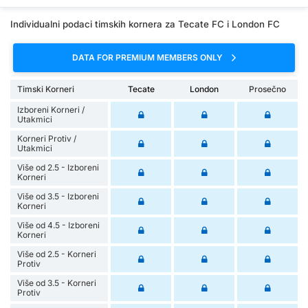
Individualni podaci timskih kornera za Tecate FC i London FC
DATA FOR PREMIUM MEMBERS ONLY
Timski Korneri
Tecate
London
Prosečno
Izboreni Korneri /
Utakmici
Korneri Protiv /
Utakmici
Više od 2.5 - Izboreni
Korneri
Više od 3.5 - Izboreni
Korneri
Više od 4.5 - Izboreni
Korneri
Više od 2.5 - Korneri
Protiv
Više od 3.5 - Korneri
Protiv