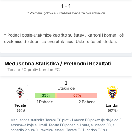
1
-
1
* Vremena golova nisu zabeležavana za ovu utakmicu
* Podaci posle-utakmice kao što su šutevi, kartoni i korneri još
uvek nisu dostupni za ovu utakmicu. Uskoro će biti dodati.
Međusobna Statistika / Prethodni Rezultati
- Tecate FC protiv London FC
3
Utakmice
33%
0%
67%
1 Pobede
2 Pobede
Tecate
London
(33%)
(67%)
Međusobna statistika Tecate FC protiv London FC pokazuje da je od 3
sastanaka koje su imali, Tecate FC pobedio 1 puta, a London FC je
pobedio 2 puta.0 utakmica između Tecate FC i London FC su