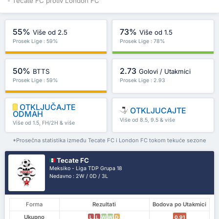
- Tecate FC protiv London FC
55%
73%
Više od 2.5
Više od 1.5
Prosek Lige : 59%
Prosek Lige : 78%
50%
2.73
BTTS
Golovi / Utakmici
Prosek Lige : 59%
Prosek Lige : 2.93
OTKLJUČAJTE
OTKLJUCAJTE
ODMAH
Više od 8.5, 9.5 & više
Više od 1.5, FH/2H & više
*Prosečna statistika između Tecate FC i London FC tokom tekuće sezone
Tecate FC
Meksiko - Liga TDP Grupa 18
Nedavno : 2W / 0D / 3L
Forma
Rezultati
Bodova po Utakmici
Ukupno
L
L
W
W
D
0.91