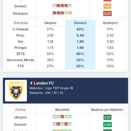
Domaći
W
L
L
L
W
1.20
Gostujući
L
L
L
W
D
0.67
Statistika
Ukupno
Domaći
Gostujući
% Pobeda
27%
40%
17%
Pros.
2.91
3.40
2.50
Gol
1.18
1.80
0.67
Primgol
1.73
1.60
1.83
BTTS
55%
60%
50%
Sačuvane Mreže
18%
20%
17%
FTS
27%
20%
33%
London FC
Meksiko - Liga TDP Grupa 18
Nedavno : 4W / 1D / 0L
Forma
Rezultati
Bodova po Utakmici
Ukupno
W
W
L
W
W
2.27
Domaći
W
L
W
L
W
2.00