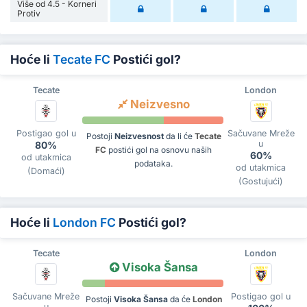
Više od 4.5 - Korneri
Protiv
Hoće li
Tecate FC
Postići gol?
Tecate
London
Neizvesno
Postigao gol u
Sačuvane Mreže
Postoji
Neizvesnost
da li će
Tecate
u
80%
FC
postići gol na osnovu naših
60%
od utakmica
podataka.
od utakmica
(Domaći)
(Gostujući)
Hoće li
London FC
Postići gol?
Tecate
London
Visoka Šansa
Sačuvane Mreže
Postigao gol u
Postoji
Visoka Šansa
da će
London
u