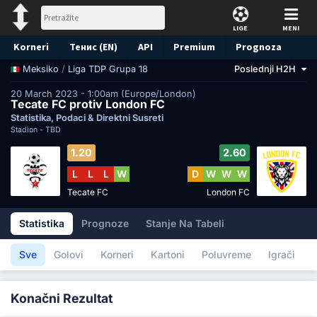
LIGE
MENI
Korneri
Тенис (EN)
API
Premium
Prognoza
/
Liga TDP Grupa 18
Poslednji H2H
Meksiko
20 March 2023 - 1:00am (Europe/London)
Tecate FC protiv London FC
Statistika, Podaci & Direktni Susreti
Stadion -
TBD
1.20
2.60
L
L
L
W
D
W
W
W
Tecate FC
London FC
Statistika
Prognoze
Stanje Na Tabeli
Sve
Golovi
Korneri
Kartoni
Poluvreme
Igrači
Konačni Rezultat