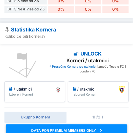
BTTS & Više od 2.5
0%
0%
0%
BTTS Ne & Više od 2.5
0%
0%
0%
Statistika Kornera
Koliko će biti kornera?
UNLOCK
Korneri / utakmici
* Prosečno Kornera po utakmici
između Tecate FC i
London FC
/ utakmici
/ utakmici
Izboreni Korneri
Izboreni Korneri
Ukupno Kornera
1H/2H
DATA FOR PREMIUM MEMBERS ONLY