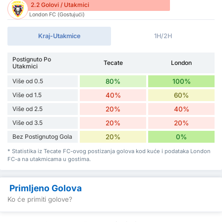
2.2 Golovi / Utakmici
London FC (Gostujući)
Kraj-Utakmice
1H/2H
Postignuto Po
Tecate
London
Utakmici
Više od 0.5
80%
100%
Više od 1.5
40%
60%
Više od 2.5
20%
40%
Više od 3.5
20%
20%
Bez Postignutog Gola
20%
0%
* Statistika iz Tecate FC-ovog postizanja golova kod kuće i podataka London
FC-a na utakmicama u gostima.
Primljeno Golova
Ko će primiti golove?