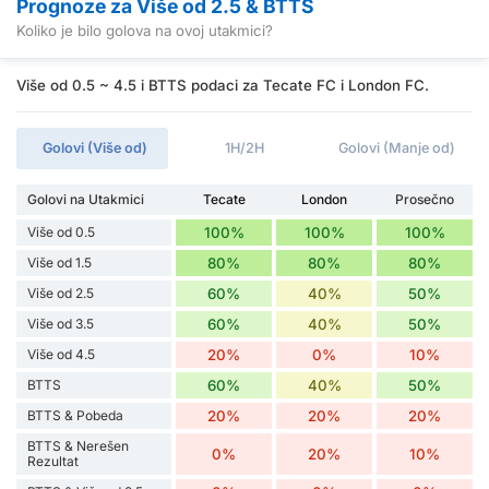
Prognoze za Više od 2.5 & BTTS
Koliko je bilo golova na ovoj utakmici?
Više od 0.5 ~ 4.5 i BTTS podaci za Tecate FC i London FC.
Golovi (Više od)
1H/2H
Golovi (Manje od)
Golovi na Utakmici
Tecate
London
Prosečno
Više od 0.5
100%
100%
100%
Više od 1.5
80%
80%
80%
Više od 2.5
60%
40%
50%
Više od 3.5
60%
40%
50%
Više od 4.5
20%
0%
10%
BTTS
60%
40%
50%
BTTS & Pobeda
20%
20%
20%
BTTS & Nerešen
0%
20%
10%
Rezultat