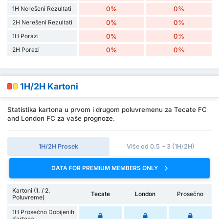
1H Nerešeni Rezultati
0%
0%
2H Nerešeni Rezultati
0%
0%
1H Porazi
0%
0%
2H Porazi
0%
0%
1H/2H Kartoni
Statistika kartona u prvom i drugom poluvremenu za Tecate FC
and London FC za vaše prognoze.
1H/2H Prosek
Više od 0.5 ~ 3 (1H/2H)
DATA FOR PREMIUM MEMBERS ONLY
Kartoni (1. / 2.
Tecate
London
Prosečno
Poluvreme)
1H Prosečno Dobijenih
Kartona