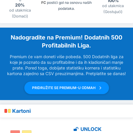
100%
FC
postići gol na osnovu naših
20%
od utakmica
podataka.
od utakmica
(Gostujući)
(Domaći)
Nadogradite na Premium! Dodatnih 500
Profitabilnih Liga.
Premium će vam doneti više pobeda. 500 Dodatnih liga za
koje je poznato da su profitabilne i da ih kladioničari manje
prate. Pored toga, dobijate statistiku kornera i statistiku
kartona zajedno sa CSV preuzimanjima. Pretplatite se danas!
PRIDRUŽITE SE PREMIUM-U ODMAH
Kartoni
UNLOCK