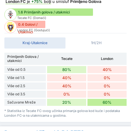
London FC
je
+75%
bolji
u smisluf
Primljeno Golova
1.6 Primljenih golova / utakmici
Tecate FC (Domaći)
0.4 Golovi /
London FC (Gostujući)
Utakmici
Kraj-Utakmice
1H/2H
Primljenih Golova /
Tecate
London
utakmici
Više od 0.5
80%
40%
Više od 1.5
40%
0%
Više od 2.5
40%
0%
Više od 3.5
0%
0%
Sačuvane Mreže
20%
60%
* Statistika iz Tecate FC-ovog učinka primanja golova kod kuće i podataka
London FC-a na utakmicama u gostima.