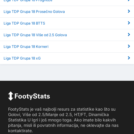
Liga TDP Grupa 18 Prosečno Golova
Liga TDP Grupa 18 BTTS
Liga TDP Grupa 18 Više od 2.5 Golova
Liga TDP Grupa 18 Korneri
Liga TDP Grupa 18 xG
FootyStats je vaš najbolji resurs za statistike kao što su
Golovi, Više od 2.5/Manje od 2.5, HT/FT, Dinamička
Statistika U Igri i još mnogo toga. Ako imate bilo kakvih
pitanja, misli ili povratnih informacija, ne oklevajte da nas
kontaktirate.