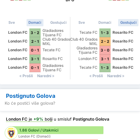
Sve
Domaći
Gostujući
Sve
Domaći
Gostujući
Gladiadores
London FC
Tecate FC
Rosarito FC
3 - 2
1 - 3
Tijuana FC
Club 40 Grados
Club 40 Grados
London FC
Rosarito FC
2 - 1
2 - 2
MXL
MXL
Gladiadores
London FC
Tecate FC
Rosarito FC
0 - 1
3 - 0
Tijuana FC
London FC
Rosarito FC
London FC
Rosarito FC
3 - 1
3 - 1
Gladiadores
London FC
Tecate FC
Rosarito FC
0 - 1
1 - 3
Tijuana FC
Prošli
Naredni
Prošli
Naredni
Postignuto Golova
Ko će postići više golova?
London FC
je
+9%
bolji
u smisluf
Postignuto Golova
1.86 Golovi / Utakmici
London FC (Domaći)