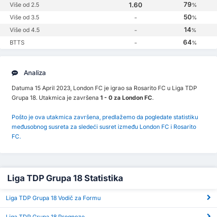
79
Više od 2.5
1.60
%
50
Više od 3.5
-
%
14
Više od 4.5
-
%
64
BTTS
-
%
Analiza
Datuma 15 April 2023, London FC je igrao sa Rosarito FC u Liga TDP
Grupa 18. Utakmica je završena
1 - 0 za London FC
.
Pošto je ova utakmica završena, predlažemo da pogledate statistiku
međusobnog susreta za sledeći susret između London FC i Rosarito
FC.
Liga TDP Grupa 18 Statistika
Liga TDP Grupa 18 Vodič za Formu
Liga TDP Grupa 18 Prognoze