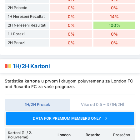
2H Pobede
0%
0%
1H Nerešeni Rezultati
0%
14%
2H Nerešeni Rezultati
0%
100%
1H Porazi
0%
0%
2H Porazi
0%
0%
1H/2H Kartoni
Statistika kartona u prvom i drugom poluvremenu za London FC
and Rosarito FC za vaše prognoze.
1H/2H Prosek
Više od 0.5 ~ 3 (1H/2H)
DATA FOR PREMIUM MEMBERS ONLY
Kartoni (1. / 2.
London
Rosarito
Prosečno
Poluvreme)