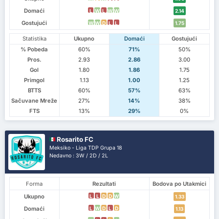
Domaći
L
W
L
W
W
2.14
Gostujući
W
W
D
L
L
1.75
Statistika
Ukupno
Domaći
Gostujući
% Pobeda
60%
71%
50%
Pros.
2.93
2.86
3.00
Gol
1.80
1.86
1.75
Primgol
1.13
1.00
1.25
BTTS
60%
57%
63%
Sačuvane Mreže
27%
14%
38%
FTS
13%
29%
0%
Rosarito FC
Meksiko - Liga TDP Grupa 18
Nedavno : 3W / 2D / 2L
Forma
Rezultati
Bodova po Utakmici
Ukupno
L
L
D
D
W
1.33
Domaći
L
W
D
L
D
1.13