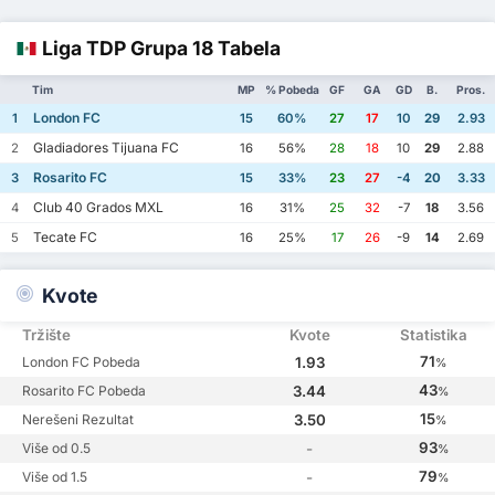
Liga TDP Grupa 18 Tabela
Tim
MP
% Pobeda
GF
GA
GD
B.
Pros.
London FC
1
15
60%
27
17
10
29
2.93
Gladiadores Tijuana FC
2
16
56%
28
18
10
29
2.88
Rosarito FC
3
15
33%
23
27
-4
20
3.33
Club 40 Grados MXL
4
16
31%
25
32
-7
18
3.56
Tecate FC
5
16
25%
17
26
-9
14
2.69
Kvote
Tržište
Kvote
Statistika
71
London FC Pobeda
1.93
%
43
Rosarito FC Pobeda
3.44
%
15
Nerešeni Rezultat
3.50
%
93
Više od 0.5
-
%
79
Više od 1.5
-
%