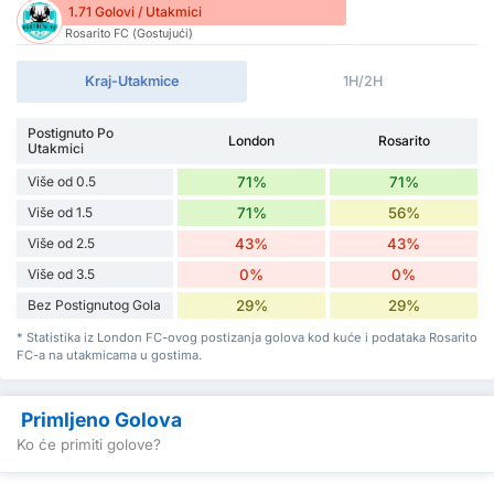
1.71 Golovi / Utakmici
Rosarito FC (Gostujući)
Kraj-Utakmice
1H/2H
Postignuto Po
London
Rosarito
Utakmici
Više od 0.5
71%
71%
Više od 1.5
71%
56%
Više od 2.5
43%
43%
Više od 3.5
0%
0%
Bez Postignutog Gola
29%
29%
* Statistika iz London FC-ovog postizanja golova kod kuće i podataka Rosarito
FC-a na utakmicama u gostima.
Primljeno Golova
Ko će primiti golove?