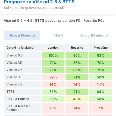
Prognoze za Više od 2.5 & BTTS
Koliko je bilo golova na ovoj utakmici?
Više od 0.5 ~ 4.5 i BTTS podaci za London FC i Rosarito FC.
Golovi (Više od)
1H/2H
Golovi (Manje od)
Golovi na Utakmici
London
Rosarito
Prosečno
Više od 0.5
100%
86%
93%
Više od 1.5
71%
86%
79%
Više od 2.5
71%
86%
79%
Više od 3.5
29%
71%
50%
Više od 4.5
14%
14%
14%
BTTS
57%
71%
64%
BTTS & Pobeda
56%
43%
50%
BTTS & Nerešen
0%
14%
7%
Rezultat