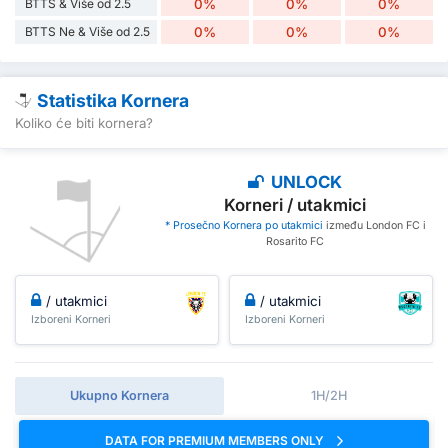
BTTS & Više od 2.5
0%
0%
0%
BTTS Ne & Više od 2.5
0%
0%
0%
Statistika Kornera
Koliko će biti kornera?
UNLOCK
Korneri / utakmici
* Prosečno Kornera po utakmici
između London FC i
Rosarito FC
/ utakmici
/ utakmici
Izboreni Korneri
Izboreni Korneri
Ukupno Kornera
1H/2H
DATA FOR PREMIUM MEMBERS ONLY