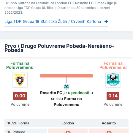
Ukupno Kartona na Utakmici za London FC i Rosarito FC. Prosek lige je
prosek Liga TDP Grupa 18. Bilo je 0 kartona u 39 utakmica u sezoni
2022/2023.
Liga TDP Grupa 18 Statistika Žutih / Crvenih Kartona
Prvo / Drugo Poluvreme Pobeda-Nerešeno-
Pobeda
Forma na
Forma na
Poluvremenu
Poluvremenu
Rosarito FC
je
u prednosti
u
0.00
0.14
smislu
Forma na
Poluvreme
Poluvreme
Poluvremenu
1H/2H Forma
London
Rosarito
1H Pobede
0%
0%