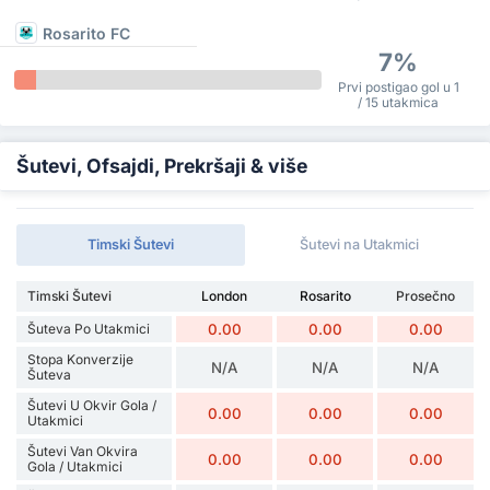
Rosarito FC
7%
Prvi postigao gol u 1
/ 15 utakmica
Šutevi, Ofsajdi, Prekršaji & više
Timski Šutevi
Šutevi na Utakmici
Timski Šutevi
London
Rosarito
Prosečno
Šuteva Po Utakmici
0.00
0.00
0.00
Stopa Konverzije
N/A
N/A
N/A
Šuteva
Šutevi U Okvir Gola /
0.00
0.00
0.00
Utakmici
Šutevi Van Okvira
0.00
0.00
0.00
Gola / Utakmici