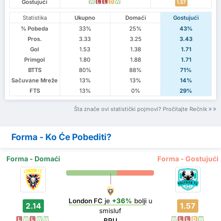
Gostujući
W
L
L
D
W
1.57
Statistika
Ukupno
Domaći
Gostujući
% Pobeda
33%
25%
43%
Pros.
3.33
3.25
3.43
Gol
1.53
1.38
1.71
Primgol
1.80
1.88
1.71
BTTS
80%
88%
71%
Sačuvane Mreže
13%
13%
14%
FTS
13%
0%
29%
Šta znače ovi statistički pojmovi? Pročitajte Rečnik
Forma - Ko Će Pobediti?
Forma - Domaći
Forma - Gostujući
London FC
je
+36%
bolji
u
2.14
1.57
smisluf
L
W
L
W
W
W
L
L
D
W
BPU