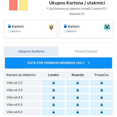
Ukupno Kartona / utakmici
* Zbir kartona po utakmici između London FC i
Rosarito FC
Kartoni
Kartoni
/ utakmici
/ utakmici
Ukupno Kartona
Timski Kartoni
DATA FOR PREMIUM MEMBERS ONLY
Kartoni na Utakmici
London
Rosarito
Prosečno
Više od 2.5
Više od 3.5
Više od 4.5
Više od 5.5
Više od 6.5