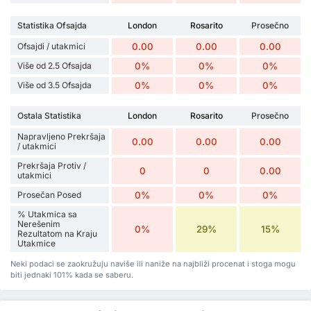
Statistika Ofsajda
London
Rosarito
Prosečno
Ofsajdi / utakmici
0.00
0.00
0.00
Više od 2.5 Ofsajda
0%
0%
0%
Više od 3.5 Ofsajda
0%
0%
0%
Ostala Statistika
London
Rosarito
Prosečno
Napravljeno Prekršaja
0.00
0.00
0.00
/ utakmici
Prekršaja Protiv /
0
0
0.00
utakmici
Prosečan Posed
0%
0%
0%
% Utakmica sa
Nerešenim
0%
29%
15%
Rezultatom na Kraju
Utakmice
Neki podaci se zaokružuju naviše ili naniže na najbliži procenat i stoga mogu
biti jednaki 101% kada se saberu.