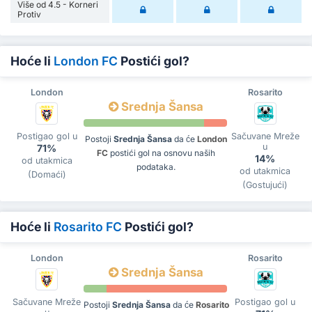
Više od 4.5 - Korneri
Protiv
Hoće li
London FC
Postići gol?
London
Rosarito
Srednja Šansa
Postigao gol u
Sačuvane Mreže
Postoji
Srednja Šansa
da će
London
u
71%
FC
postići gol na osnovu naših
14%
od utakmica
podataka.
od utakmica
(Domaći)
(Gostujući)
Hoće li
Rosarito FC
Postići gol?
London
Rosarito
Srednja Šansa
Sačuvane Mreže
Postigao gol u
Postoji
Srednja Šansa
da će
Rosarito