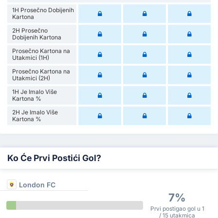
1H Prosečno Dobijenih
Kartona
2H Prosečno
Dobijenih Kartona
Prosečno Kartona na
Utakmici (1H)
Prosečno Kartona na
Utakmici (2H)
1H Je Imalo Više
Kartona %
2H Je Imalo Više
Kartona %
Ko Će Prvi Postići Gol?
London FC
7%
Prvi postigao gol u 1
/ 15 utakmica