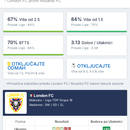
- London FC protiv Rosarito FC
67%
84%
Više od 2.5
Više od 1.5
Prosek Lige : 64%
Prosek Lige : 79%
70%
3.13
BTTS
Golovi / Utakmici
Prosek Lige : 64%
Prosek Lige : 3.08
OTKLJUČAJTE
OTKLJUCAJTE
ODMAH
Više od 8.5, 9.5 & više
Više od 1.5, FH/2H & više
*Prosečna statistika između London FC i Rosarito FC tokom tekuće sezone
London FC
Meksiko - Liga TDP Grupa 18
Nedavno : 5W / 0D / 2L
Forma
Rezultati
Bodova po Utakmici
Ukupno
W
D
W
L
L
1.93