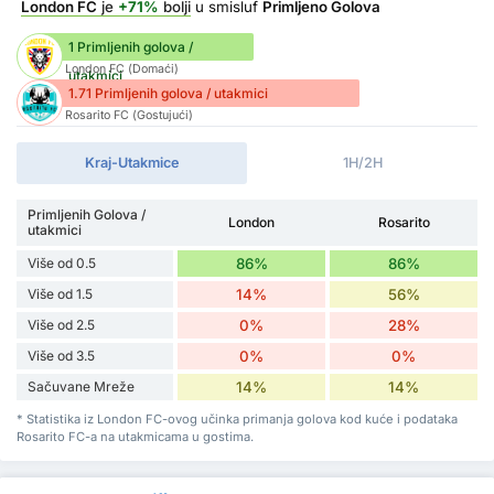
London FC
je
+71%
bolji
u smisluf
Primljeno Golova
1 Primljenih golova /
London FC (Domaći)
utakmici
1.71 Primljenih golova / utakmici
Rosarito FC (Gostujući)
Kraj-Utakmice
1H/2H
Primljenih Golova /
London
Rosarito
utakmici
Više od 0.5
86%
86%
Više od 1.5
14%
56%
Više od 2.5
0%
28%
Više od 3.5
0%
0%
Sačuvane Mreže
14%
14%
* Statistika iz London FC-ovog učinka primanja golova kod kuće i podataka
Rosarito FC-a na utakmicama u gostima.