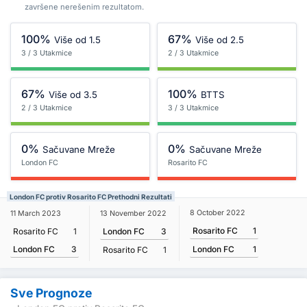
završene nerešenim rezultatom.
100%
67%
Više od 1.5
Više od 2.5
3 / 3 Utakmice
2 / 3 Utakmice
67%
100%
Više od 3.5
BTTS
2 / 3 Utakmice
3 / 3 Utakmice
0%
0%
Sačuvane Mreže
Sačuvane Mreže
London FC
Rosarito FC
London FC protiv Rosarito FC Prethodni Rezultati
8 October 2022
11 March 2023
13 November 2022
Rosarito FC
1
Rosarito FC
1
London FC
3
London FC
3
London FC
1
Rosarito FC
1
Sve Prognoze