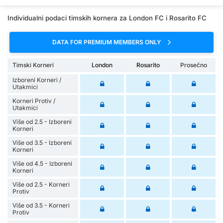
Individualni podaci timskih kornera za London FC i Rosarito FC
DATA FOR PREMIUM MEMBERS ONLY
Timski Korneri
London
Rosarito
Prosečno
Izboreni Korneri /
Utakmici
Korneri Protiv /
Utakmici
Više od 2.5 - Izboreni
Korneri
Više od 3.5 - Izboreni
Korneri
Više od 4.5 - Izboreni
Korneri
Više od 2.5 - Korneri
Protiv
Više od 3.5 - Korneri
Protiv