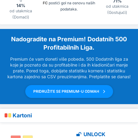
u
71%
FC
postići gol na osnovu naših
14%
od utakmica
podataka.
od utakmica
(Gostujući)
(Domaći)
Nadogradite na Premium! Dodatnih 500
Profitabilnih Liga.
Premium će vam doneti više pobeda. 500 Dodatnih liga za
koje je poznato da su profitabilne i da ih kladioničari manje
prate. Pored toga, dobijate statistiku kornera i statistiku
kartona zajedno sa CSV preuzimanjima. Pretplatite se danas!
PRIDRUŽITE SE PREMIUM-U ODMAH
Kartoni
UNLOCK