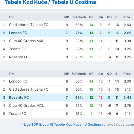
Tabela Kod Kuće / Tabela U Gostima
Tim
MP
% Pobeda
GF
GA
GD
B.
Pros.
Gladiadores Tijuana FC
1
8
63%
13
8
5
16
2.63
London FC
2
7
71%
13
7
6
15
2.86
Club 40 Grados MXL
3
8
38%
13
14
-1
11
3.38
Tecate FC
4
8
38%
13
13
0
10
3.25
Rosarito FC
5
8
25%
11
15
-4
9
3.25
Tim
MP
% Pobeda
GF
GA
GD
B.
Pros.
London FC
1
8
50%
14
10
4
14
3.00
Gladiadores Tijuana FC
2
8
50%
15
10
5
13
3.13
Rosarito FC
3
7
43%
12
12
0
11
3.43
Club 40 Grados MXL
4
8
25%
12
18
-6
7
3.75
Tecate FC
5
8
13%
4
13
-9
4
2.13
*
Liga TDP Group 18 Tabele Kod Kuće i U Gostima
su takođe dostupne