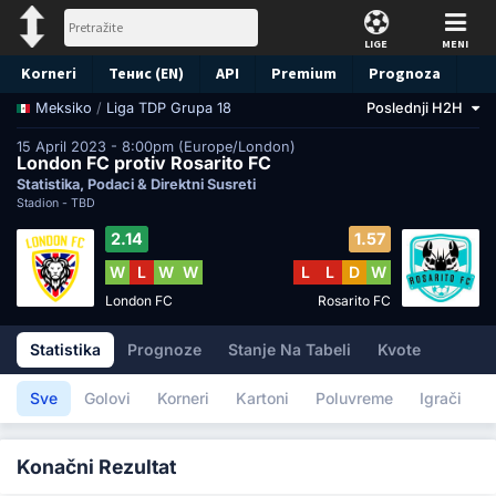
LIGE
MENI
Korneri
Тенис (EN)
API
Premium
Prognoza
/
Liga TDP Grupa 18
Poslednji H2H
Meksiko
15 April 2023 - 8:00pm (Europe/London)
London FC protiv Rosarito FC
Statistika, Podaci & Direktni Susreti
Stadion -
TBD
2.14
1.57
W
L
W
W
L
L
D
W
London FC
Rosarito FC
Statistika
Prognoze
Stanje Na Tabeli
Kvote
Sve
Golovi
Korneri
Kartoni
Poluvreme
Igrači
Konačni Rezultat