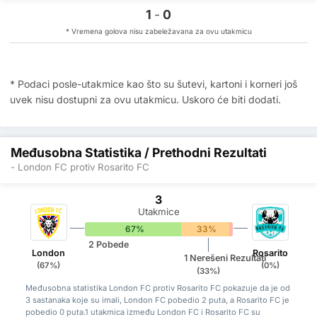
1
-
0
* Vremena golova nisu zabeležavana za ovu utakmicu
* Podaci posle-utakmice kao što su šutevi, kartoni i korneri još
uvek nisu dostupni za ovu utakmicu. Uskoro će biti dodati.
Međusobna Statistika / Prethodni Rezultati
- London FC protiv Rosarito FC
3
Utakmice
67%
33%
0%
2 Pobede
London
Rosarito
1 Nerešeni Rezultati
(67%)
(0%)
(33%)
Međusobna statistika London FC protiv Rosarito FC pokazuje da je od
3 sastanaka koje su imali, London FC pobedio 2 puta, a Rosarito FC je
pobedio 0 puta.1 utakmica između London FC i Rosarito FC su