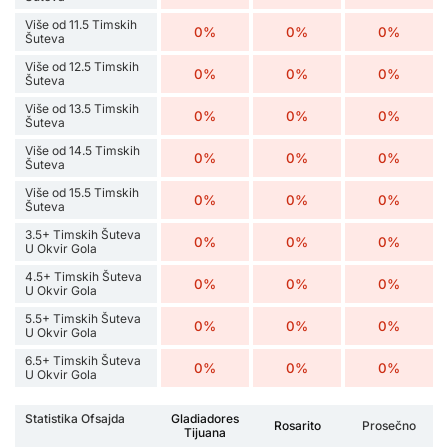
Više od 11.5 Timskih
0%
0%
0%
Šuteva
Više od 12.5 Timskih
0%
0%
0%
Šuteva
Više od 13.5 Timskih
0%
0%
0%
Šuteva
Više od 14.5 Timskih
0%
0%
0%
Šuteva
Više od 15.5 Timskih
0%
0%
0%
Šuteva
3.5+ Timskih Šuteva
0%
0%
0%
U Okvir Gola
4.5+ Timskih Šuteva
0%
0%
0%
U Okvir Gola
5.5+ Timskih Šuteva
0%
0%
0%
U Okvir Gola
6.5+ Timskih Šuteva
0%
0%
0%
U Okvir Gola
Statistika Ofsajda
Gladiadores
Rosarito
Prosečno
Tijuana