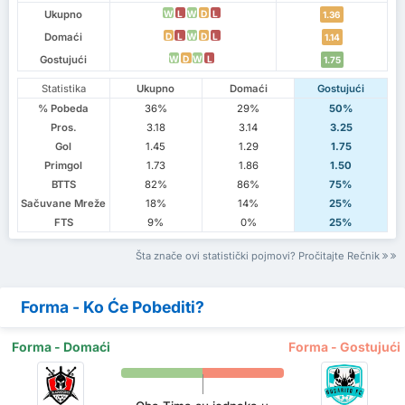
Ukupno
W
L
W
D
L
1.36
Domaći
D
L
W
D
L
1.14
Gostujući
W
D
W
L
1.75
Statistika
Ukupno
Domaći
Gostujući
% Pobeda
36%
29%
50%
Pros.
3.18
3.14
3.25
Gol
1.45
1.29
1.75
Primgol
1.73
1.86
1.50
BTTS
82%
86%
75%
Sačuvane Mreže
18%
14%
25%
FTS
9%
0%
25%
Šta znače ovi statistički pojmovi? Pročitajte Rečnik
Forma - Ko Će Pobediti?
Forma - Domaći
Forma - Gostujući