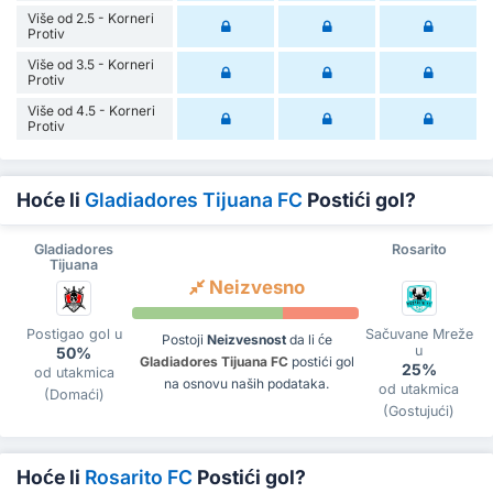
Više od 2.5 - Korneri
Protiv
Više od 3.5 - Korneri
Protiv
Više od 4.5 - Korneri
Protiv
Hoće li
Gladiadores Tijuana FC
Postići gol?
Gladiadores
Rosarito
Tijuana
Neizvesno
Postigao gol u
Sačuvane Mreže
Postoji
Neizvesnost
da li će
u
50%
Gladiadores Tijuana FC
postići gol
25%
od utakmica
na osnovu naših podataka.
od utakmica
(Domaći)
(Gostujući)
Hoće li
Rosarito FC
Postići gol?