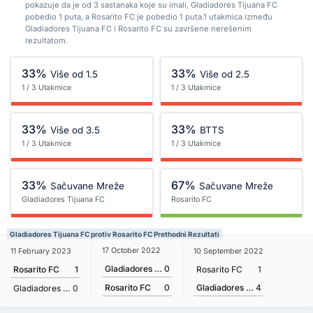
pokazuje da je od 3 sastanaka koje su imali, Gladiadores Tijuana FC
pobedio 1 puta, a Rosarito FC je pobedio 1 puta.1 utakmica između
Gladiadores Tijuana FC i Rosarito FC su završene nerešenim
rezultatom.
33%
33%
Više od 1.5
Više od 2.5
1 / 3 Utakmice
1 / 3 Utakmice
33%
33%
Više od 3.5
BTTS
1 / 3 Utakmice
1 / 3 Utakmice
33%
67%
Sačuvane Mreže
Sačuvane Mreže
Gladiadores Tijuana FC
Rosarito FC
Gladiadores Tijuana FC protiv Rosarito FC Prethodni Rezultati
17 October 2022
11 February 2023
10 September 2022
Gladiadores Tijuana FC
0
Rosarito FC
1
Rosarito FC
1
Gladiadores Tijuana FC
4
Rosarito FC
0
Gladiadores Tijuana FC
0