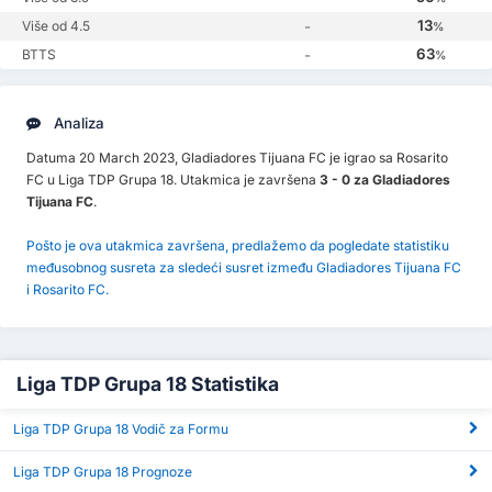
13
Više od 4.5
-
%
63
BTTS
-
%
Analiza
Datuma 20 March 2023, Gladiadores Tijuana FC je igrao sa Rosarito
FC u Liga TDP Grupa 18. Utakmica je završena
3 - 0 za Gladiadores
Tijuana FC
.
Pošto je ova utakmica završena, predlažemo da pogledate statistiku
međusobnog susreta za sledeći susret između Gladiadores Tijuana FC
i Rosarito FC.
Liga TDP Grupa 18 Statistika
Liga TDP Grupa 18 Vodič za Formu
Liga TDP Grupa 18 Prognoze