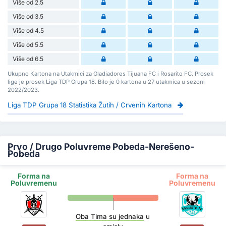
Više od 2.5
Više od 3.5
Više od 4.5
Više od 5.5
Više od 6.5
Ukupno Kartona na Utakmici za Gladiadores Tijuana FC i Rosarito FC. Prosek
lige je prosek Liga TDP Grupa 18. Bilo je 0 kartona u 27 utakmica u sezoni
2022/2023.
Liga TDP Grupa 18 Statistika Žutih / Crvenih Kartona
Prvo / Drugo Poluvreme Pobeda-Nerešeno-
Pobeda
Forma na
Forma na
Poluvremenu
Poluvremenu
Oba Tima su jednaka
u