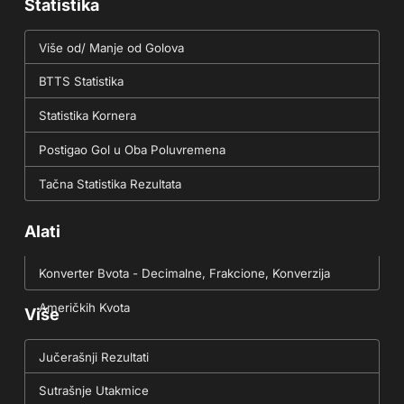
Statistika
Više od/ Manje od Golova
BTTS Statistika
Statistika Kornera
Postigao Gol u Oba Poluvremena
Tačna Statistika Rezultata
Alati
Konverter Bvota - Decimalne, Frakcione, Konverzija
Američkih Kvota
Više
Jučerašnji Rezultati
Sutrašnje Utakmice