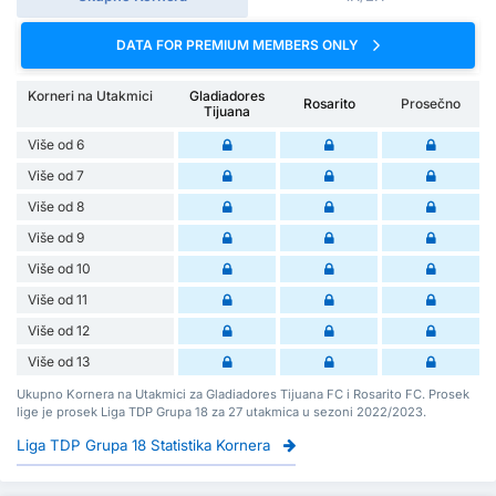
DATA FOR PREMIUM MEMBERS ONLY
Korneri na Utakmici
Gladiadores
Rosarito
Prosečno
Tijuana
Više od 6
Više od 7
Više od 8
Više od 9
Više od 10
Više od 11
Više od 12
Više od 13
Ukupno Kornera na Utakmici za Gladiadores Tijuana FC i Rosarito FC. Prosek
lige je prosek Liga TDP Grupa 18 za 27 utakmica u sezoni 2022/2023.
Liga TDP Grupa 18 Statistika Kornera