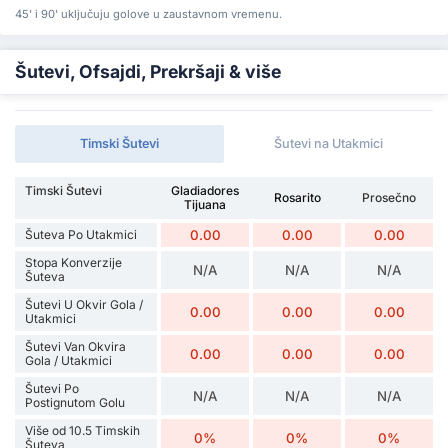
45' i 90' uključuju golove u zaustavnom vremenu.
Šutevi, Ofsajdi, Prekršaji & više
Timski Šutevi
Šutevi na Utakmici
Timski Šutevi
Gladiadores
Rosarito
Prosečno
Tijuana
Šuteva Po Utakmici
0.00
0.00
0.00
Stopa Konverzije
N/A
N/A
N/A
Šuteva
Šutevi U Okvir Gola /
0.00
0.00
0.00
Utakmici
Šutevi Van Okvira
0.00
0.00
0.00
Gola / Utakmici
Šutevi Po
N/A
N/A
N/A
Postignutom Golu
Više od 10.5 Timskih
0%
0%
0%
Šuteva