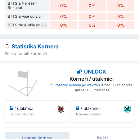
BTTS & Nerešen
0%
0%
0%
Rezultat
BTTS & Više od 2.5
0%
0%
0%
BTTS Ne & Više od 2.5
0%
0%
0%
Statistika Kornera
Koliko će biti kornera?
UNLOCK
Korneri / utakmici
* Prosečno Kornera po utakmici
između Gladiadores
Tijuana FC i Rosarito FC
/ utakmici
/ utakmici
Izboreni Korneri
Izboreni Korneri
Ukupno Kornera
1H/2H