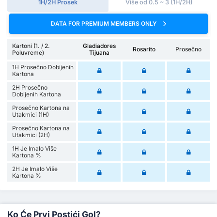
1H/2H Prosek
Više od 0.5 ~ 3 (1H/2H)
DATA FOR PREMIUM MEMBERS ONLY
Kartoni (1. / 2.
Gladiadores
Rosarito
Prosečno
Poluvreme)
Tijuana
1H Prosečno Dobijenih
Kartona
2H Prosečno
Dobijenih Kartona
Prosečno Kartona na
Utakmici (1H)
Prosečno Kartona na
Utakmici (2H)
1H Je Imalo Više
Kartona %
2H Je Imalo Više
Kartona %
Ko Će Prvi Postići Gol?