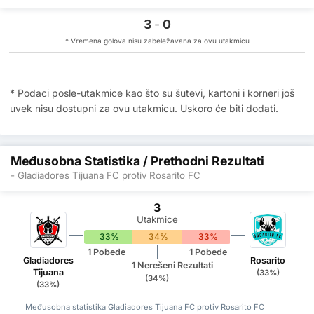
3
-
0
* Vremena golova nisu zabeležavana za ovu utakmicu
* Podaci posle-utakmice kao što su šutevi, kartoni i korneri još
uvek nisu dostupni za ovu utakmicu. Uskoro će biti dodati.
Međusobna Statistika / Prethodni Rezultati
- Gladiadores Tijuana FC protiv Rosarito FC
3
Utakmice
33%
34%
33%
1 Pobede
1 Pobede
Gladiadores
Rosarito
1 Nerešeni Rezultati
Tijuana
(33%)
(34%)
(33%)
Međusobna statistika Gladiadores Tijuana FC protiv Rosarito FC