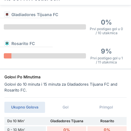
Gladiadores Tijuana FC
0%
Prvi postigao gol u 0
/ 10 utakmica
Rosarito FC
9%
Prvi postigao gol u 1
/ 11 utakmica
Golovi Po Minutima
Golovi do 10 minuta i 15 minuta za Gladiadores Tijuana FC and
Rosarito FC.
Ukupno Golova
Gol
Primgol
Do 10 Min'
Gladiadores Tijuana
Rosarito
0 - 10 Min'
0%
0%