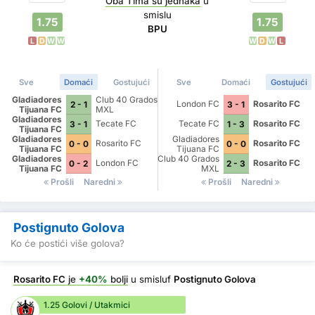
Oba Tima su jednaka
u
smislu
1.75
1.75
BPU
L
D
W
W
W
D
W
L
Sve
Domaći
Gostujući
Sve
Domaći
Gostujući
Gladiadores
Club 40 Grados
London FC
Rosarito FC
2 - 1
3 - 1
Tijuana FC
MXL
Gladiadores
Tecate FC
Tecate FC
Rosarito FC
3 - 1
1 - 3
Tijuana FC
Gladiadores
Gladiadores
Rosarito FC
Rosarito FC
0 - 0
0 - 0
Tijuana FC
Tijuana FC
Gladiadores
Club 40 Grados
London FC
Rosarito FC
0 - 2
2 - 3
Tijuana FC
MXL
Prošli
Naredni
Prošli
Naredni
Postignuto Golova
Ko će postići više golova?
Rosarito FC
je
+40%
bolji
u smisluf
Postignuto Golova
1.25 Golovi / Utakmici